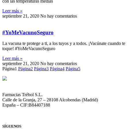
con las temperaturas medias
Leer más »
septiembre 21, 2020
No hay comentarios
#YoMeVacunoSeguro
La vacuna te protege a ti, a los tuyos y a todos. ¡Vacúnate cuando te
toque! #YoMeVacunoSeguro
Leer más »
septiembre 21, 2020
No hay comentarios
Página
1
Página
2
Página
3
Página
4
Página
5
Farmacias Trébol S.L.
Calle de la Granja, 27 – 28108 Alcobendas (Madrid)
España – CIF:B84407188
SÍGUENOS