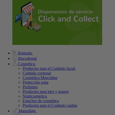
Botiquín
Bucodental
Cosmética
Productos para el Cuidado facial
Cuidado corporal
Cosmética Masculina
Protección solar
Perfumes
Productos para pies y manos
Nutricosmetica
Estuches de cosmética
Productos para el Cuidado capilar
Maquillaje