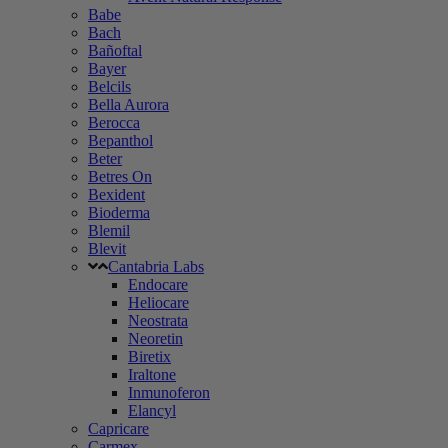
Babe
Bach
Bañoftal
Bayer
Belcils
Bella Aurora
Berocca
Bepanthol
Beter
Betres On
Bexident
Bioderma
Blemil
Blevit
Cantabria Labs
Endocare
Heliocare
Neostrata
Neoretin
Biretix
Iraltone
Inmunoferon
Elancyl
Capricare
Carmex