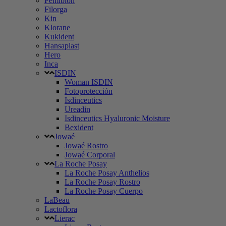
Femibion
Filorga
Kin
Klorane
Kukident
Hansaplast
Hero
Inca
ISDIN
Woman ISDIN
Fotoprotección
Isdinceutics
Ureadin
Isdinceutics Hyaluronic Moisture
Bexident
Jowaé
Jowaé Rostro
Jowaé Corporal
La Roche Posay
La Roche Posay Anthelios
La Roche Posay Rostro
La Roche Posay Cuerpo
LaBeau
Lactoflora
Lierac