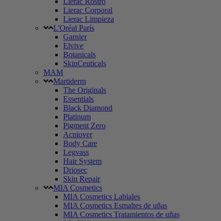
Lierac Rostro
Lierac Corporal
Lierac Limpieza
L'Oréal París
Garnier
Elvive
Botanicals
SkinCeuticals
MAM
Martiderm
The Originals
Essentials
Black Diamond
Platinum
Pigment Zero
Acniover
Body Care
Legvass
Hair System
Driosec
Skin Repair
MIA Cosmetics
MIA Cosmetics Labiales
MIA Cosmetics Esmaltes de uñas
MIA Cosmetics Tratamientos de uñas