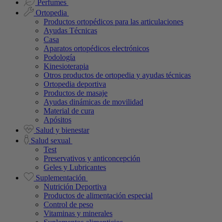
Perfumes
Ortopedia
Productos ortopédicos para las articulaciones
Ayudas Técnicas
Casa
Aparatos ortopédicos electrónicos
Podología
Kinesioterapia
Otros productos de ortopedia y ayudas técnicas
Ortopedia deportiva
Productos de masaje
Ayudas dinámicas de movilidad
Material de cura
Apósitos
Salud y bienestar
Salud sexual
Test
Preservativos y anticoncepción
Geles y Lubricantes
Suplementación
Nutrición Deportiva
Productos de alimentación especial
Control de peso
Vitaminas y minerales