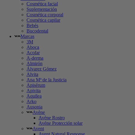
Cosmética facial
Suplementación
Cosmética corporal
Cosmética capilar
Bebés
Bucodental
Marcas
3M
Aboca
Acofar
A-derma
Almirón
Álvarez Gómez
Alvita
Ana Mª de la Justicia
Apisérum
Apivita
Aquilea
Arko
Ausonia
Avène
Avène Rostro
Avéne Protección solar
Avent
Avent Natural Response