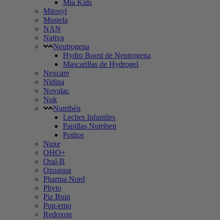
Mia Kids
Mitosyl
Mustela
NAN
Nativa
Neutrogena
Hydro Boost de Neutrogena
Mascarillas de Hydrogel
Nexcare
Nidina
Novalac
Nuk
Nutribén
Leches Infantiles
Papillas Nutriben
Potitos
Nuxe
OHO+
Oral-B
Ozoaqua
Pharma Nord
Phyto
Piz Buin
Pon-emo
Redoxon