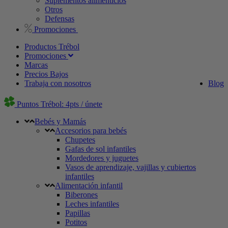
Suplementos alimenticios
Otros
Defensas
Promociones
Productos Trébol
Promociones
Marcas
Precios Bajos
Trabaja con nosotros
Blog
Puntos Trébol: 4pts / únete
Bebés y Mamás
Accesorios para bebés
Chupetes
Gafas de sol infantiles
Mordedores y juguetes
Vasos de aprendizaje, vajillas y cubiertos
infantiles
Alimentación infantil
Biberones
Leches infantiles
Papillas
Potitos