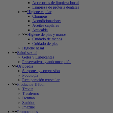
Accesorios de limpieza bucal
Limpieza de prótesis dentales
Higiene capilar
Champús
Acondicionadores
Aceites capilares
Anticaída
Higiene de pies y manos
Cuidado de manos
Cuidado de pies
Higiene nasal
Salud sexual
Geles y Lubricantes
Preservativos y anticoncepción
Ortopedia
Sorportes y compresión
Podología
Recuperación muscular
Productos Trébol
Trevita
Tresdermo
Dentian
Sanidoc
Imazine
Promociones