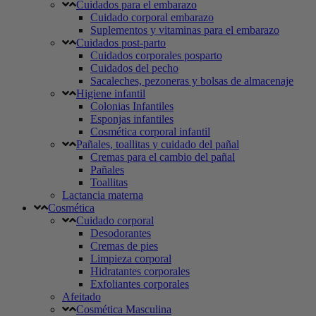
Cuidados para el embarazo
Cuidado corporal embarazo
Suplementos y vitaminas para el embarazo
Cuidados post-parto
Cuidados corporales posparto
Cuidados del pecho
Sacaleches, pezoneras y bolsas de almacenaje
Higiene infantil
Colonias Infantiles
Esponjas infantiles
Cosmética corporal infantil
Pañales, toallitas y cuidado del pañal
Cremas para el cambio del pañal
Pañales
Toallitas
Lactancia materna
Cosmética
Cuidado corporal
Desodorantes
Cremas de pies
Limpieza corporal
Hidratantes corporales
Exfoliantes corporales
Afeitado
Cosmética Masculina