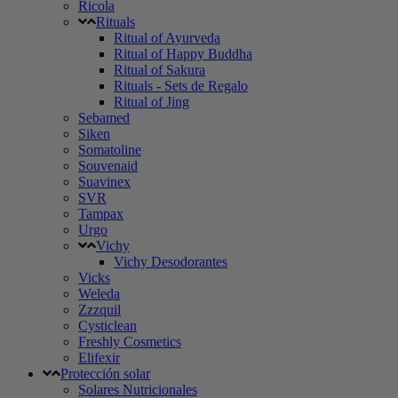
Ricola
Rituals
Ritual of Ayurveda
Ritual of Happy Buddha
Ritual of Sakura
Rituals - Sets de Regalo
Ritual of Jing
Sebamed
Siken
Somatoline
Souvenaid
Suavinex
SVR
Tampax
Urgo
Vichy
Vichy Desodorantes
Vicks
Weleda
Zzzquil
Cysticlean
Freshly Cosmetics
Elifexir
Protección solar
Solares Nutricionales