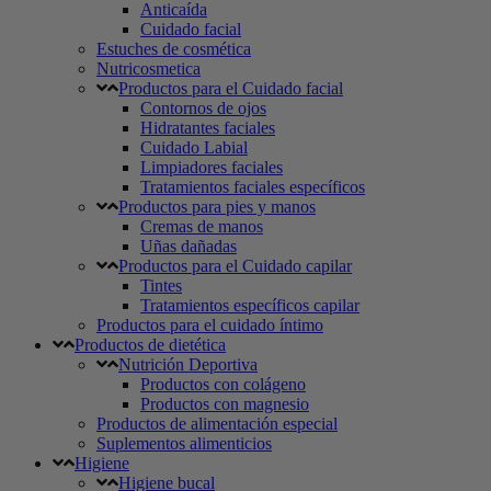
Anticaída
Cuidado facial
Estuches de cosmética
Nutricosmetica
Productos para el Cuidado facial
Contornos de ojos
Hidratantes faciales
Cuidado Labial
Limpiadores faciales
Tratamientos faciales específicos
Productos para pies y manos
Cremas de manos
Uñas dañadas
Productos para el Cuidado capilar
Tintes
Tratamientos específicos capilar
Productos para el cuidado íntimo
Productos de dietética
Nutrición Deportiva
Productos con colágeno
Productos con magnesio
Productos de alimentación especial
Suplementos alimenticios
Higiene
Higiene bucal