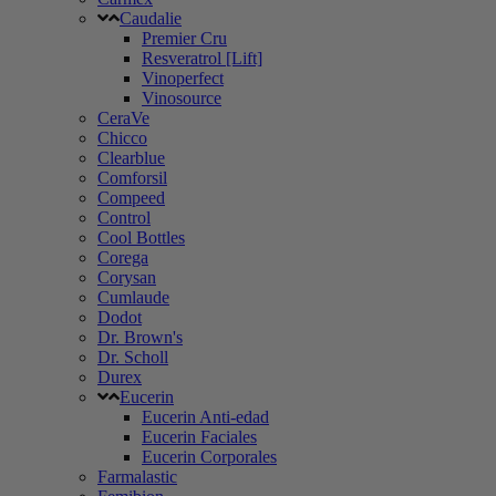
Caudalie
Premier Cru
Resveratrol [Lift]
Vinoperfect
Vinosource
CeraVe
Chicco
Clearblue
Comforsil
Compeed
Control
Cool Bottles
Corega
Corysan
Cumlaude
Dodot
Dr. Brown's
Dr. Scholl
Durex
Eucerin
Eucerin Anti-edad
Eucerin Faciales
Eucerin Corporales
Farmalastic