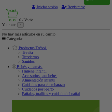
Iniciar sesión
Registrarse
0
/
Vacío
Your cart
×
No hay más artículos en su carrito
Categorías
Productos Trébol
Trevita
Tresdermo
Sanidoc
Bebés y mamás
Higiene infantil
Accesorios para bebés
Alimentación infantil
Cuidados para el embarazo
Cuidados post-parto
Pañales, toallitas y cuidado del pañal