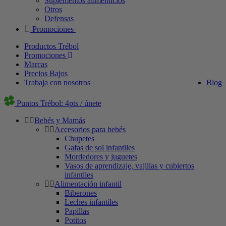
Suplementos alimenticios
Otros
Defensas
Promociones
Productos Trébol
Promociones
Marcas
Precios Bajos
Trabaja con nosotros
Blog
Puntos Trébol: 4pts / únete
Bebés y Mamás
Accesorios para bebés
Chupetes
Gafas de sol infantiles
Mordedores y juguetes
Vasos de aprendizaje, vajillas y cubiertos
infantiles
Alimentación infantil
Biberones
Leches infantiles
Papillas
Potitos