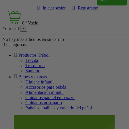
Iniciar sesión
Registrarse
0
/
Vacío
Your cart
×
No hay más artículos en su carrito
Categorías
Productos Trébol
Trevita
Tresdermo
Sanidoc
Bebés y mamás
Higiene infantil
Accesorios para bebés
Alimentación infantil
Cuidados para el embarazo
Cuidados post-parto
Pañales, toallitas y cuidado del pañal