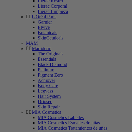
Lierac Rostro
Lierac Corporal
Lierac Limpieza
L'Oréal París
Garnier
Elvive
Botanicals
SkinCeuticals
MAM
Martiderm
The Originals
Essentials
Black Diamond
Platinum
Pigment Zero
Acniover
Body Care
Legvass
Hair System
Driosec
Skin Repair
MIA Cosmetics
MIA Cosmetics Labiales
MIA Cosmetics Esmaltes de uñas
MIA Cosmetics Tratamientos de uñas