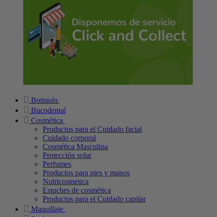
Botiquín
Bucodental
Cosmética
Productos para el Cuidado facial
Cuidado corporal
Cosmética Masculina
Protección solar
Perfumes
Productos para pies y manos
Nutricosmetica
Estuches de cosmética
Productos para el Cuidado capilar
Maquillaje