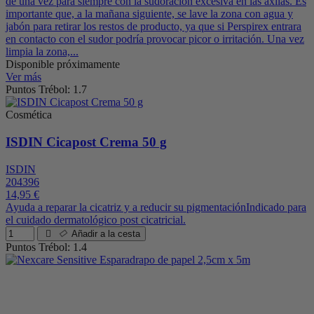
de una vez para siempre con la sudoración excesiva en las axilas. Es
importante que, a la mañana siguiente, se lave la zona con agua y
jabón para retirar los restos de producto, ya que si Perspirex entrara
en contacto con el sudor podría provocar picor o irritación. Una vez
limpia la zona,...
Disponible próximamente
Ver más
Puntos Trébol: 1.7
Cosmética
ISDIN Cicapost Crema 50 g
ISDIN
204396
14,95 €
Ayuda a reparar la cicatriz y a reducir su pigmentaciónIndicado para
el cuidado dermatológico post cicatricial.
Añadir a la cesta
Puntos Trébol: 1.4