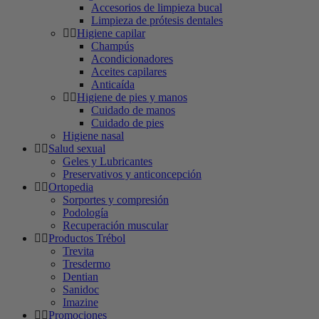
Accesorios de limpieza bucal
Limpieza de prótesis dentales
Higiene capilar
Champús
Acondicionadores
Aceites capilares
Anticaída
Higiene de pies y manos
Cuidado de manos
Cuidado de pies
Higiene nasal
Salud sexual
Geles y Lubricantes
Preservativos y anticoncepción
Ortopedia
Sorportes y compresión
Podología
Recuperación muscular
Productos Trébol
Trevita
Tresdermo
Dentian
Sanidoc
Imazine
Promociones