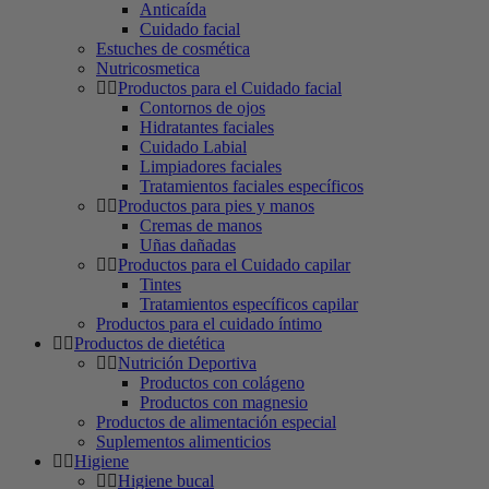
Anticaída
Cuidado facial
Estuches de cosmética
Nutricosmetica
Productos para el Cuidado facial
Contornos de ojos
Hidratantes faciales
Cuidado Labial
Limpiadores faciales
Tratamientos faciales específicos
Productos para pies y manos
Cremas de manos
Uñas dañadas
Productos para el Cuidado capilar
Tintes
Tratamientos específicos capilar
Productos para el cuidado íntimo
Productos de dietética
Nutrición Deportiva
Productos con colágeno
Productos con magnesio
Productos de alimentación especial
Suplementos alimenticios
Higiene
Higiene bucal