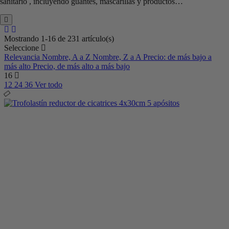
sanitario , incluyendo guantes, mascarillas y productos…
Mostrando 1-16 de 231 artículo(s)
Seleccione
Relevancia
Nombre, A a Z
Nombre, Z a A
Precio: de más bajo a
más alto
Precio, de más alto a más bajo
16
12
24
36
Ver todo