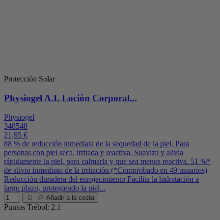
Protección Solar
Physiogel A.I. Loción Corporal...
Physiogel
348548
21,95 €
88 % de reducción inmediata de la sequedad de la piel. Para
personas con piel seca, irritada y reactiva. Suaviza y alivia
rápidamente la piel, para calmarla y que sea menos reactiva. 51 %*
de alivio inmediato de la irritación (*Comprobado en 49 usuarios)
Reducción duradera del enrojecimiento Facilita la hidratación a
largo plazo, protegiendo la piel...
Añadir a la cesta
Puntos Trébol: 2.1