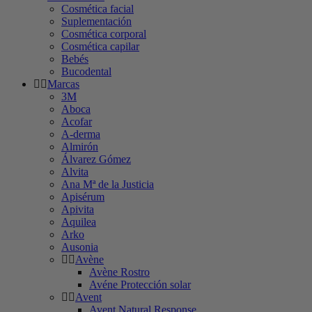
Cosmética facial
Suplementación
Cosmética corporal
Cosmética capilar
Bebés
Bucodental
Marcas
3M
Aboca
Acofar
A-derma
Almirón
Álvarez Gómez
Alvita
Ana Mª de la Justicia
Apisérum
Apivita
Aquilea
Arko
Ausonia
Avène
Avène Rostro
Avéne Protección solar
Avent
Avent Natural Response