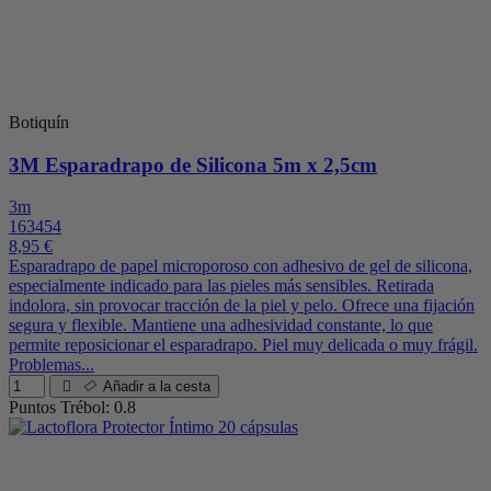
Botiquín
3M Esparadrapo de Silicona 5m x 2,5cm
3m
163454
8,95 €
Esparadrapo de papel microporoso con adhesivo de gel de silicona,
especialmente indicado para las pieles más sensibles. Retirada
indolora, sin provocar tracción de la piel y pelo. Ofrece una fijación
segura y flexible. Mantiene una adhesividad constante, lo que
permite reposicionar el esparadrapo. Piel muy delicada o muy frágil.
Problemas...
Añadir a la cesta
Puntos Trébol: 0.8