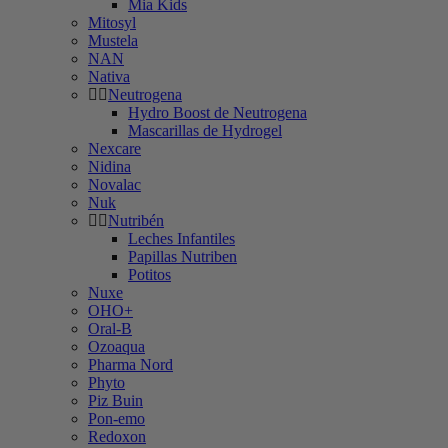
Mia Kids
Mitosyl
Mustela
NAN
Nativa
Neutrogena
Hydro Boost de Neutrogena
Mascarillas de Hydrogel
Nexcare
Nidina
Novalac
Nuk
Nutribén
Leches Infantiles
Papillas Nutriben
Potitos
Nuxe
OHO+
Oral-B
Ozoaqua
Pharma Nord
Phyto
Piz Buin
Pon-emo
Redoxon