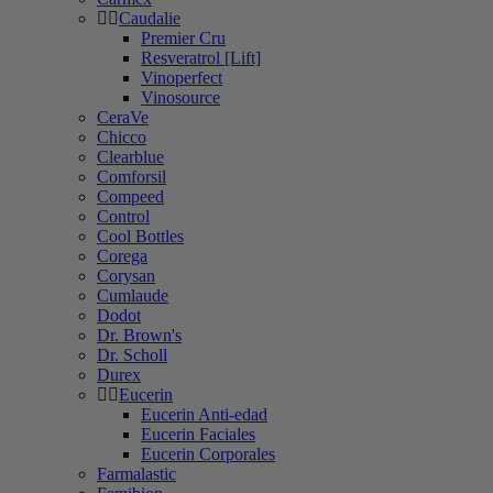
Caudalie
Premier Cru
Resveratrol [Lift]
Vinoperfect
Vinosource
CeraVe
Chicco
Clearblue
Comforsil
Compeed
Control
Cool Bottles
Corega
Corysan
Cumlaude
Dodot
Dr. Brown's
Dr. Scholl
Durex
Eucerin
Eucerin Anti-edad
Eucerin Faciales
Eucerin Corporales
Farmalastic