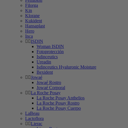
Femibion
Filorga
Kin
Klorane
Kukident
Hansaplast
Hero
Inca
ISDIN
Woman ISDIN
Fotoprotección
Isdinceutics
Ureadin
Isdinceutics Hyaluronic Moisture
Bexident
Jowaé
Jowaé Rostro
Jowaé Corporal
La Roche Posay
La Roche Posay Anthelios
La Roche Posay Rostro
La Roche Posay Cuerpo
LaBeau
Lactoflora
Lierac