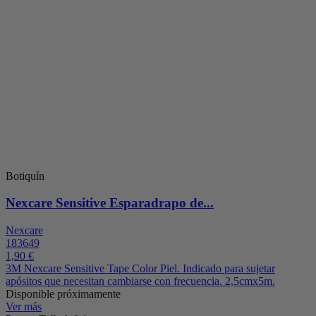
Botiquín
Nexcare Sensitive Esparadrapo de...
Nexcare
183649
1,90 €
3M Nexcare Sensitive Tape Color Piel. Indicado para sujetar
apósitos que necesitan cambiarse con frecuencia. 2,5cmx5m.
Disponible próximamente
Ver más