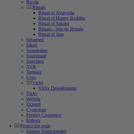
Ricola
Rituals
Ritual of Ayurveda
Ritual of Happy Buddha
Ritual of Sakura
Rituals - Sets de Regalo
Ritual of Jing
Sebamed
Siken
Somatoline
Souvenaid
Suavinex
SVR
Tampax
Urgo
Vichy
Vichy Desodorantes
Vicks
Weleda
Zzzquil
Cysticlean
Freshly Cosmetics
Elifexir
Protección solar
Solares Nutricionales