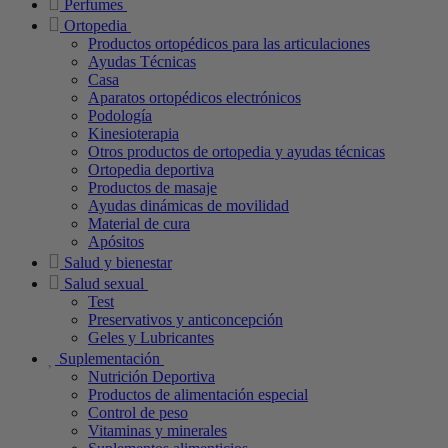
Perfumes
Ortopedia
Productos ortopédicos para las articulaciones
Ayudas Técnicas
Casa
Aparatos ortopédicos electrónicos
Podología
Kinesioterapia
Otros productos de ortopedia y ayudas técnicas
Ortopedia deportiva
Productos de masaje
Ayudas dinámicas de movilidad
Material de cura
Apósitos
Salud y bienestar
Salud sexual
Test
Preservativos y anticoncepción
Geles y Lubricantes
Suplementación
Nutrición Deportiva
Productos de alimentación especial
Control de peso
Vitaminas y minerales