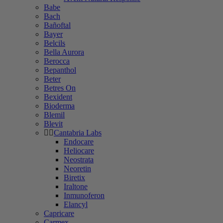
Babe
Bach
Bañoftal
Bayer
Belcils
Bella Aurora
Berocca
Bepanthol
Beter
Betres On
Bexident
Bioderma
Blemil
Blevit
Cantabria Labs
Endocare
Heliocare
Neostrata
Neoretin
Biretix
Iraltone
Inmunoferon
Elancyl
Capricare
Carmex