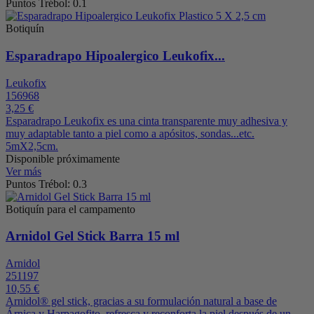
Puntos Trébol: 0.1
Botiquín
Esparadrapo Hipoalergico Leukofix...
Leukofix
156968
3,25 €
Esparadrapo Leukofix es una cinta transparente muy adhesiva y
muy adaptable tanto a piel como a apósitos, sondas...etc.
5mX2,5cm.
Disponible próximamente
Ver más
Puntos Trébol: 0.3
Botiquín para el campamento
Arnidol Gel Stick Barra 15 ml
Arnidol
251197
10,55 €
Arnidol® gel stick, gracias a su formulación natural a base de
Árnica y Harpagofito, refresca y reconforta la piel después de un