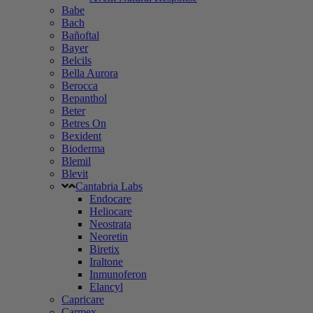
Babe
Bach
Bañoftal
Bayer
Belcils
Bella Aurora
Berocca
Bepanthol
Beter
Betres On
Bexident
Bioderma
Blemil
Blevit
Cantabria Labs
Endocare
Heliocare
Neostrata
Neoretin
Biretix
Iraltone
Inmunoferon
Elancyl
Capricare
Carmex