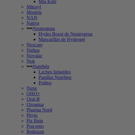
Mia Kids
Mitosyl
Mustela
NAN
Nativa
Neutrogena
Hydro Boost de Neutrogena
Mascarillas de Hydrogel
Nexcare
Nidina
Novalac
Nuk
Nutribén
Leches Infantiles
Papillas Nutriben
Potitos
Nuxe
OHO+
Oral-B
Ozoaqua
Pharma Nord
Phyto
Piz Buin
Pon-emo
Redoxon