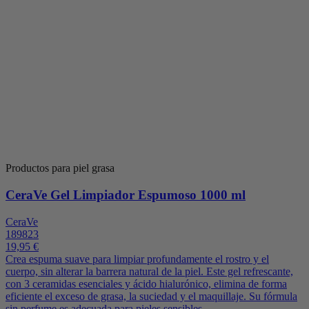
Productos para piel grasa
CeraVe Gel Limpiador Espumoso 1000 ml
CeraVe
189823
19,95 €
Crea espuma suave para limpiar profundamente el rostro y el
cuerpo, sin alterar la barrera natural de la piel. Este gel refrescante,
con 3 ceramidas esenciales y ácido hialurónico, elimina de forma
eficiente el exceso de grasa, la suciedad y el maquillaje. Su fórmula
sin perfume es adecuada para pieles sensibles.