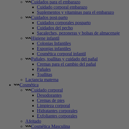
Cuidados para el embarazo
Cuidado corporal embarazo
Suplementos y vitaminas para el embarazo
Cuidados post-parto
Cuidados corporales posparto
Cuidados del pecho
Sacaleches, pezoneras y bolsas de almacenaje
Higiene infantil
Colonias Infantiles
Esponjas infantiles
Cosmética corporal infantil
Pañales, toallitas y cuidado del pañal
Cremas para el cambio del pañal
Pañales
Toallitas
Lactancia materna
Cosmética
Cuidado corporal
Desodorantes
Cremas de pies
Limpieza corporal
Hidratantes corporales
Exfoliantes corporales
Afeitado
Cosmética Masculina