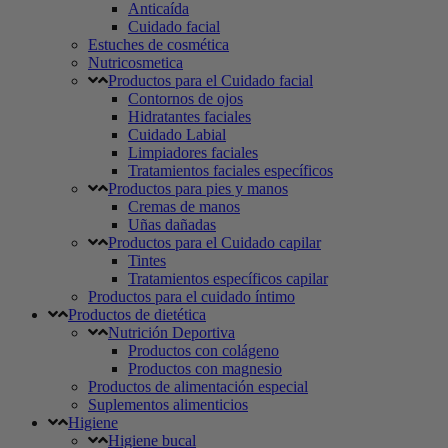
Anticaída
Cuidado facial
Estuches de cosmética
Nutricosmetica
Productos para el Cuidado facial
Contornos de ojos
Hidratantes faciales
Cuidado Labial
Limpiadores faciales
Tratamientos faciales específicos
Productos para pies y manos
Cremas de manos
Uñas dañadas
Productos para el Cuidado capilar
Tintes
Tratamientos específicos capilar
Productos para el cuidado íntimo
Productos de dietética
Nutrición Deportiva
Productos con colágeno
Productos con magnesio
Productos de alimentación especial
Suplementos alimenticios
Higiene
Higiene bucal