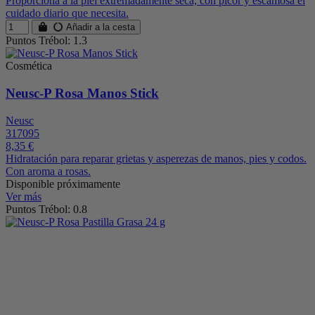
Proporciona a la piel extremadamente seca, con picor y escamosa el
cuidado diario que necesita.
Añadir a la cesta
Puntos Trébol: 1.3
Cosmética
Neusc-P Rosa Manos Stick
Neusc
317095
8,35 €
Hidratación para reparar grietas y asperezas de manos, pies y codos.
Con aroma a rosas.
Disponible próximamente
Ver más
Puntos Trébol: 0.8