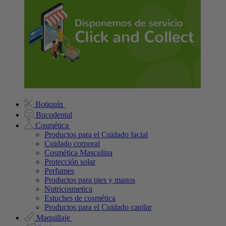
Botiquín
Bucodental
Cosmética
Productos para el Cuidado facial
Cuidado corporal
Cosmética Masculina
Protección solar
Perfumes
Productos para pies y manos
Nutricosmetica
Estuches de cosmética
Productos para el Cuidado capilar
Maquillaje