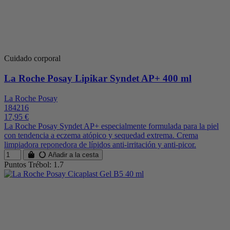
Cuidado corporal
La Roche Posay Lipikar Syndet AP+ 400 ml
La Roche Posay
184216
17,95 €
La Roche Posay Syndet AP+ especialmente formulada para la piel
con tendencia a eczema atópico y sequedad extrema. Crema
limpiadora reponedora de lípidos anti-irritación y anti-picor.
Añadir a la cesta
Puntos Trébol: 1.7