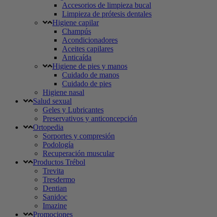
Accesorios de limpieza bucal
Limpieza de prótesis dentales
Higiene capilar
Champús
Acondicionadores
Aceites capilares
Anticaída
Higiene de pies y manos
Cuidado de manos
Cuidado de pies
Higiene nasal
Salud sexual
Geles y Lubricantes
Preservativos y anticoncepción
Ortopedia
Sorportes y compresión
Podología
Recuperación muscular
Productos Trébol
Trevita
Tresdermo
Dentian
Sanidoc
Imazine
Promociones