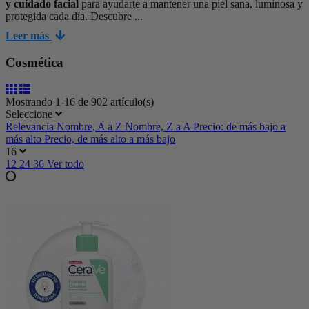
y cuidado facial
para ayudarte a mantener una piel sana, luminosa y
protegida cada día. Descubre ...
Leer más
Cosmética
Mostrando 1-16 de 902 artículo(s)
Seleccione
Relevancia
Nombre, A a Z
Nombre, Z a A
Precio: de más bajo a
más alto
Precio, de más alto a más bajo
16
12
24
36
Ver todo