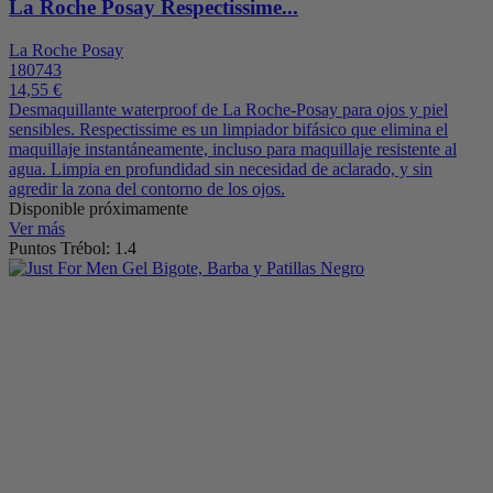
La Roche Posay Respectissime...
La Roche Posay
180743
14,55 €
Desmaquillante waterproof de La Roche-Posay para ojos y piel
sensibles. Respectissime es un limpiador bifásico que elimina el
maquillaje instantáneamente, incluso para maquillaje resistente al
agua. Limpia en profundidad sin necesidad de aclarado, y sin
agredir la zona del contorno de los ojos.
Disponible próximamente
Ver más
Puntos Trébol: 1.4