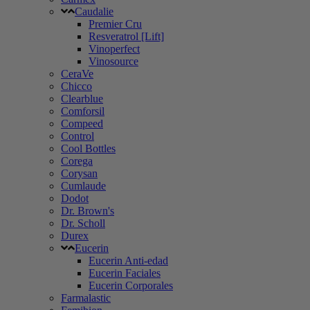
Caudalie
Premier Cru
Resveratrol [Lift]
Vinoperfect
Vinosource
CeraVe
Chicco
Clearblue
Comforsil
Compeed
Control
Cool Bottles
Corega
Corysan
Cumlaude
Dodot
Dr. Brown's
Dr. Scholl
Durex
Eucerin
Eucerin Anti-edad
Eucerin Faciales
Eucerin Corporales
Farmalastic