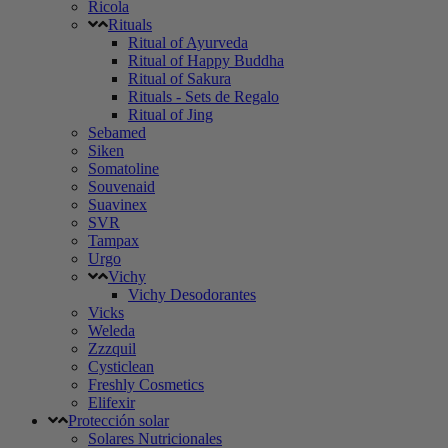
Ricola
Rituals
Ritual of Ayurveda
Ritual of Happy Buddha
Ritual of Sakura
Rituals - Sets de Regalo
Ritual of Jing
Sebamed
Siken
Somatoline
Souvenaid
Suavinex
SVR
Tampax
Urgo
Vichy
Vichy Desodorantes
Vicks
Weleda
Zzzquil
Cysticlean
Freshly Cosmetics
Elifexir
Protección solar
Solares Nutricionales