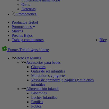
Suplementos alimenticios
Otros
Defensas
Promociones
Productos Trébol
Promociones
Marcas
Precios Bajos
Trabaja con nosotros
Blog
Puntos Trébol: 4pts / únete
Bebés y Mamás
Accesorios para bebés
Chupetes
Gafas de sol infantiles
Mordedores y juguetes
Vasos de aprendizaje, vajillas y cubiertos
infantiles
Alimentación infantil
Biberones
Leches infantiles
Papillas
Potitos