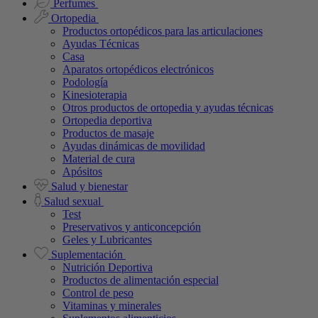
Perfumes
Ortopedia
Productos ortopédicos para las articulaciones
Ayudas Técnicas
Casa
Aparatos ortopédicos electrónicos
Podología
Kinesioterapia
Otros productos de ortopedia y ayudas técnicas
Ortopedia deportiva
Productos de masaje
Ayudas dinámicas de movilidad
Material de cura
Apósitos
Salud y bienestar
Salud sexual
Test
Preservativos y anticoncepción
Geles y Lubricantes
Suplementación
Nutrición Deportiva
Productos de alimentación especial
Control de peso
Vitaminas y minerales