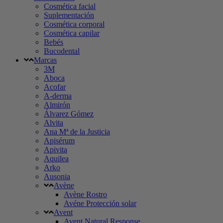
Cosmética facial
Suplementación
Cosmética corporal
Cosmética capilar
Bebés
Bucodental
Marcas
3M
Aboca
Acofar
A-derma
Almirón
Álvarez Gómez
Alvita
Ana Mª de la Justicia
Apisérum
Apivita
Aquilea
Arko
Ausonia
Avène
Avène Rostro
Avéne Protección solar
Avent
Avent Natural Response