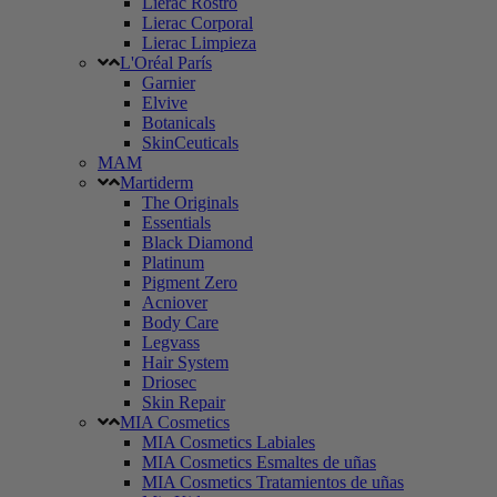
Lierac Rostro
Lierac Corporal
Lierac Limpieza
L'Oréal París
Garnier
Elvive
Botanicals
SkinCeuticals
MAM
Martiderm
The Originals
Essentials
Black Diamond
Platinum
Pigment Zero
Acniover
Body Care
Legvass
Hair System
Driosec
Skin Repair
MIA Cosmetics
MIA Cosmetics Labiales
MIA Cosmetics Esmaltes de uñas
MIA Cosmetics Tratamientos de uñas