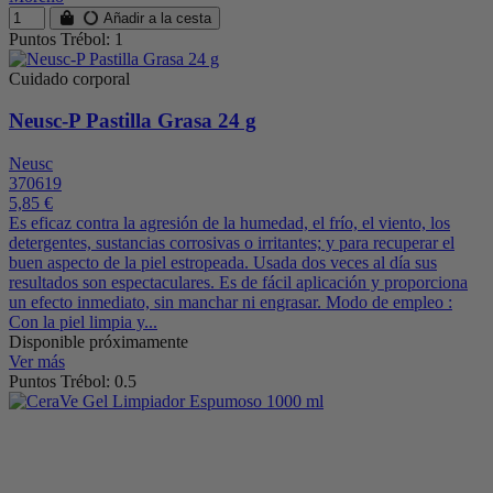
Añadir a la cesta
Puntos Trébol: 1
Cuidado corporal
Neusc-P Pastilla Grasa 24 g
Neusc
370619
5,85 €
Es eficaz contra la agresión de la humedad, el frío, el viento, los
detergentes, sustancias corrosivas o irritantes; y para recuperar el
buen aspecto de la piel estropeada. Usada dos veces al día sus
resultados son espectaculares. Es de fácil aplicación y proporciona
un efecto inmediato, sin manchar ni engrasar. Modo de empleo :
Con la piel limpia y...
Disponible próximamente
Ver más
Puntos Trébol: 0.5