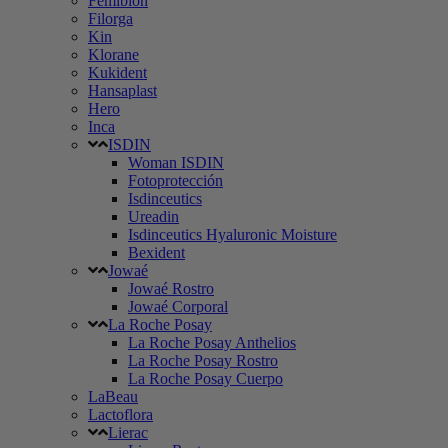
Femibion
Filorga
Kin
Klorane
Kukident
Hansaplast
Hero
Inca
ISDIN
Woman ISDIN
Fotoprotección
Isdinceutics
Ureadin
Isdinceutics Hyaluronic Moisture
Bexident
Jowaé
Jowaé Rostro
Jowaé Corporal
La Roche Posay
La Roche Posay Anthelios
La Roche Posay Rostro
La Roche Posay Cuerpo
LaBeau
Lactoflora
Lierac