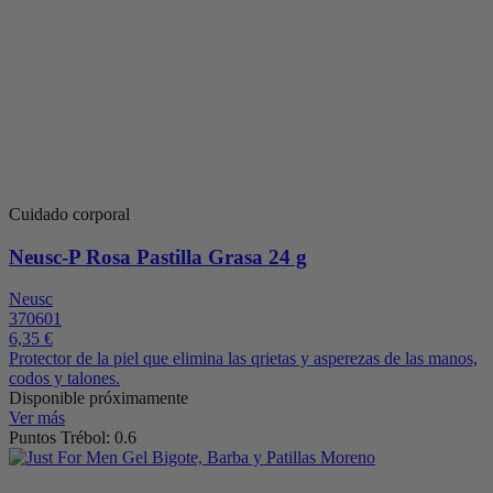
Cuidado corporal
Neusc-P Rosa Pastilla Grasa 24 g
Neusc
370601
6,35 €
Protector de la piel que elimina las qrietas y asperezas de las manos,
codos y talones.
Disponible próximamente
Ver más
Puntos Trébol: 0.6