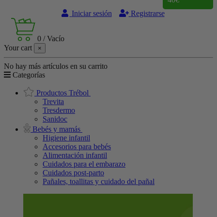
Iniciar sesión
Registrarse
0
/
Vacío
Your cart
×
No hay más artículos en su carrito
Categorías
Productos Trébol
Trevita
Tresdermo
Sanidoc
Bebés y mamás
Higiene infantil
Accesorios para bebés
Alimentación infantil
Cuidados para el embarazo
Cuidados post-parto
Pañales, toallitas y cuidado del pañal