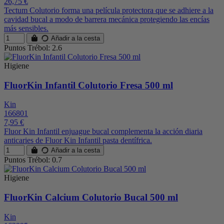
26,75 €
Tectum Colutorio forma una película protectora que se adhiere a la
cavidad bucal a modo de barrera mecánica protegiendo las encías
más sensibles.
Añadir a la cesta
Puntos Trébol: 2.6
Higiene
FluorKin Infantil Colutorio Fresa 500 ml
Kin
166801
7,95 €
Fluor Kin Infantil enjuague bucal complementa la acción diaria
anticaries de Fluor Kin Infantil pasta dentífrica.
Añadir a la cesta
Puntos Trébol: 0.7
Higiene
FluorKin Calcium Colutorio Bucal 500 ml
Kin