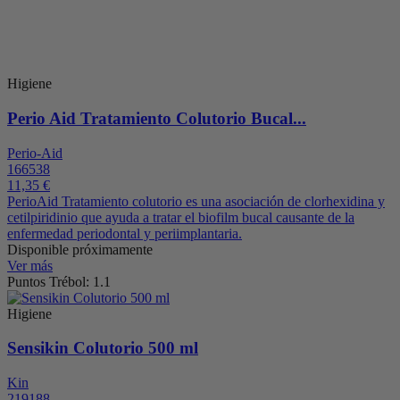
Higiene
Perio Aid Tratamiento Colutorio Bucal...
Perio-Aid
166538
11,35 €
PerioAid Tratamiento colutorio es una asociación de clorhexidina y
cetilpiridinio que ayuda a tratar el biofilm bucal causante de la
enfermedad periodontal y periimplantaria.
Disponible próximamente
Ver más
Puntos Trébol: 1.1
Higiene
Sensikin Colutorio 500 ml
Kin
219188