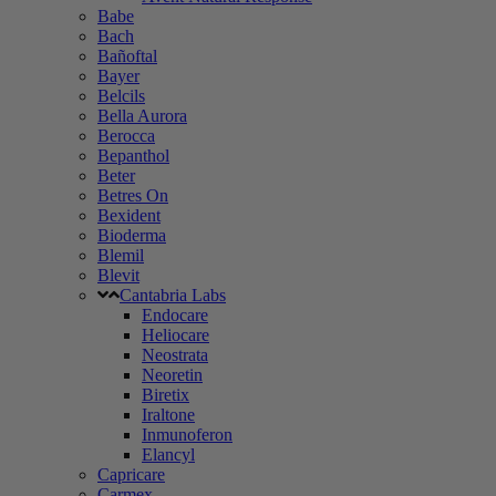
Babe
Bach
Bañoftal
Bayer
Belcils
Bella Aurora
Berocca
Bepanthol
Beter
Betres On
Bexident
Bioderma
Blemil
Blevit
Cantabria Labs
Endocare
Heliocare
Neostrata
Neoretin
Biretix
Iraltone
Inmunoferon
Elancyl
Capricare
Carmex