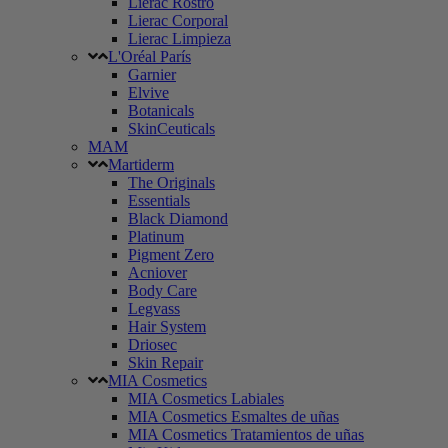
Lierac Rostro
Lierac Corporal
Lierac Limpieza
L'Oréal París
Garnier
Elvive
Botanicals
SkinCeuticals
MAM
Martiderm
The Originals
Essentials
Black Diamond
Platinum
Pigment Zero
Acniover
Body Care
Legvass
Hair System
Driosec
Skin Repair
MIA Cosmetics
MIA Cosmetics Labiales
MIA Cosmetics Esmaltes de uñas
MIA Cosmetics Tratamientos de uñas