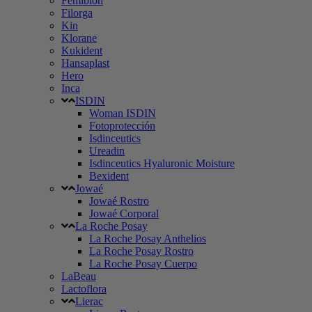
Femibion
Filorga
Kin
Klorane
Kukident
Hansaplast
Hero
Inca
ISDIN
Woman ISDIN
Fotoprotección
Isdinceutics
Ureadin
Isdinceutics Hyaluronic Moisture
Bexident
Jowaé
Jowaé Rostro
Jowaé Corporal
La Roche Posay
La Roche Posay Anthelios
La Roche Posay Rostro
La Roche Posay Cuerpo
LaBeau
Lactoflora
Lierac