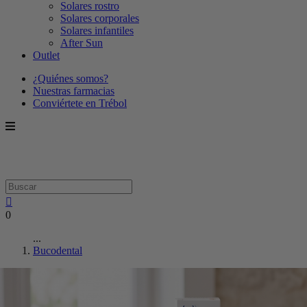
Solares rostro
Solares corporales
Solares infantiles
After Sun
Outlet
¿Quiénes somos?
Nuestras farmacias
Conviértete en Trébol
0
...
Bucodental