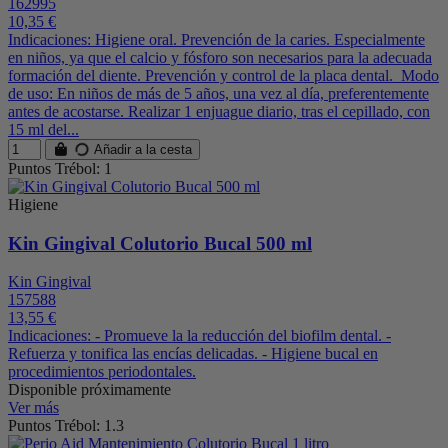
162995
10,35 €
Indicaciones: Higiene oral. Prevención de la caries. Especialmente
en niños, ya que el calcio y fósforo son necesarios para la adecuada
formación del diente. Prevención y control de la placa dental. Modo
de uso: En niños de más de 5 años, una vez al día, preferentemente
antes de acostarse. Realizar 1 enjuague diario, tras el cepillado, con
15 ml del...
Añadir a la cesta
Puntos Trébol: 1
Higiene
Kin Gingival Colutorio Bucal 500 ml
Kin Gingival
157588
13,55 €
Indicaciones: - Promueve la la reducción del biofilm dental. -
Refuerza y tonifica las encías delicadas. - Higiene bucal en
procedimientos periodontales.
Disponible próximamente
Ver más
Puntos Trébol: 1.3