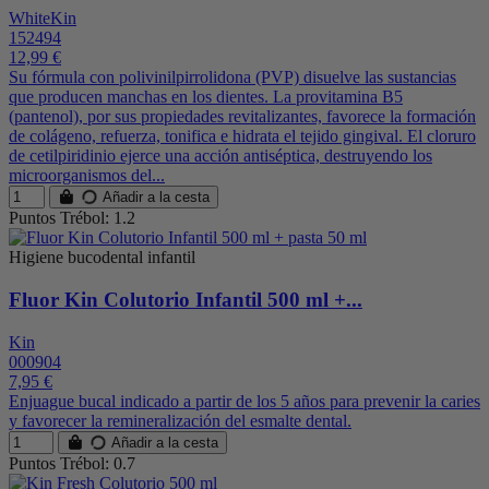
WhiteKin
152494
12,99 €
Su fórmula con polivinilpirrolidona (PVP) disuelve las sustancias
que producen manchas en los dientes. La provitamina B5
(pantenol), por sus propiedades revitalizantes, favorece la formación
de colágeno, refuerza, tonifica e hidrata el tejido gingival. El cloruro
de cetilpiridinio ejerce una acción antiséptica, destruyendo los
microorganismos del...
Añadir a la cesta
Puntos Trébol: 1.2
Higiene bucodental infantil
Fluor Kin Colutorio Infantil 500 ml +...
Kin
000904
7,95 €
Enjuague bucal indicado a partir de los 5 años para prevenir la caries
y favorecer la remineralización del esmalte dental.
Añadir a la cesta
Puntos Trébol: 0.7