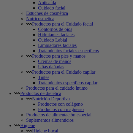
Anticaída
Cuidado facial
Estuches de cosmética
Nutricosmetica
Productos para el Cuidado facial
Contornos de ojos
Hidratantes faciales
Cuidado Labial
Limpiadores faciales
Tratamientos faciales específicos
Productos para pies y manos
Cremas de manos
Uñas dañadas
Productos para el Cuidado capilar
Tintes
Tratamientos específicos capilar
Productos para el cuidado íntimo
Productos de dietética
Nutrición Deportiva
Productos con colágeno
Productos con magnesio
Productos de alimentación especial
Suplementos alimenticios
Higiene
Higiene bucal