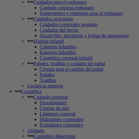
Cuidados para el embarazo
Cuidado corporal embarazo
Suplementos y vitaminas para el embarazo
Cuidados post-parto
Cuidados corporales posparto
Cuidados del pecho
Sacaleches, pezoneras y bolsas de almacenaje
Higiene infantil
Colonias Infantiles
Esponjas infantiles
Cosmética corporal infantil
Pañales, toallitas y cuidado del pañal
Cremas para el cambio del pañal
Pañales
Toallitas
Lactancia materna
Cosmética
Cuidado corporal
Desodorantes
Cremas de pies
Limpieza corporal
Hidratantes corporales
Exfoliantes corporales
Afeitado
Cosmética Masculina