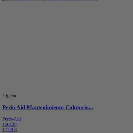
Higiene
Perio Aid Mantenimiento Colutorio...
Perio-Aid
156120
17,90 €