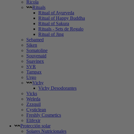
Ricola
Rituals
Ritual of Ayurveda
Ritual of Happy Buddha
Ritual of Sakura
Rituals - Sets de Regalo
Ritual of Jing
Sebamed
Siken
Somatoline
Souvenaid
Suavinex
SVR
Tampax
Urgo
Vichy
Vichy Desodorantes
Vicks
Weleda
Zzzquil
Cysticlean
Freshly Cosmetics
Elifexir
Protección solar
Solares Nutricionales