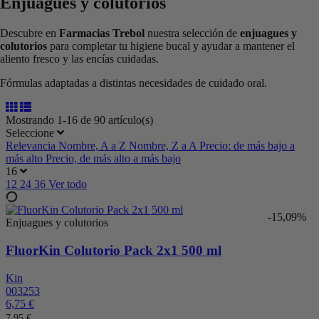
Enjuagues y colutorios
Descubre en
Farmacias Trebol
nuestra selección de
enjuagues y
colutorios
para completar tu higiene bucal y ayudar a mantener el
aliento fresco y las encías cuidadas.
Fórmulas adaptadas a distintas necesidades de cuidado oral.
Mostrando 1-16 de 90 artículo(s)
Seleccione
Relevancia
Nombre, A a Z
Nombre, Z a A
Precio: de más bajo a
más alto
Precio, de más alto a más bajo
16
12
24
36
Ver todo
-15,09%
Enjuagues y colutorios
FluorKin Colutorio Pack 2x1 500 ml
Kin
003253
6,75 €
7,95 €