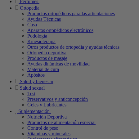
Perfumes
Ortopedia
Productos ortopédicos para las articulaciones
Ayudas Técnicas
Casa
Aparatos ortopédicos electrónicos
Podología
Kinesioterapia
Otros productos de ortopedia y ayudas técnicas
Ortopedia deportiva
Productos de masaje
Ayudas dinámicas de movilidad
Material de cura
Apósitos
Salud y bienestar
Salud sexual
Test
Preservativos y anticoncepción
Geles y Lubricantes
Suplementación
Nutrición Deportiva
Productos de alimentación especial
Control de peso
Vitaminas y minerales