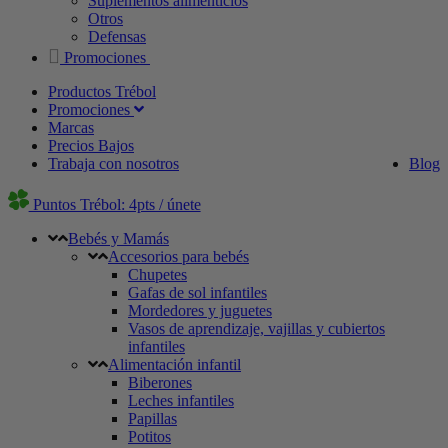
Suplementos alimenticios
Otros
Defensas
Promociones
Productos Trébol
Promociones
Marcas
Precios Bajos
Trabaja con nosotros
Blog
Puntos Trébol: 4pts / únete
Bebés y Mamás
Accesorios para bebés
Chupetes
Gafas de sol infantiles
Mordedores y juguetes
Vasos de aprendizaje, vajillas y cubiertos
infantiles
Alimentación infantil
Biberones
Leches infantiles
Papillas
Potitos