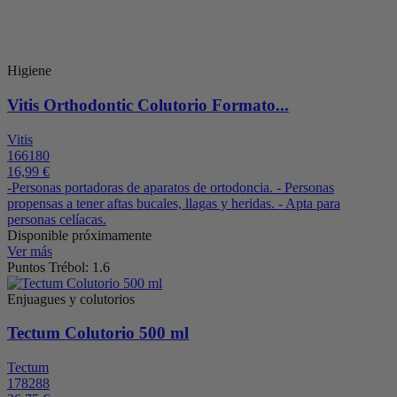
Higiene
Vitis Orthodontic Colutorio Formato...
Vitis
166180
16,99 €
-Personas portadoras de aparatos de ortodoncia. - Personas
propensas a tener aftas bucales, llagas y heridas. - Apta para
personas celíacas.
Disponible próximamente
Ver más
Puntos Trébol: 1.6
Enjuagues y colutorios
Tectum Colutorio 500 ml
Tectum
178288