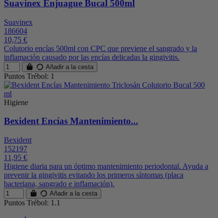
Suavinex Enjuague Bucal 500ml
Suavinex
186604
10,75 €
Colutorio encías 500ml con CPC que previene el sangrado y la
inflamación causado por las encías delicadas la gingivitis.
Añadir a la cesta
Puntos Trébol: 1
Higiene
Bexident Encías Mantenimiento...
Bexident
152197
11,95 €
Higiene diaria para un óptimo mantenimiento periodontal. Ayuda a
prevenir la gingivitis evitando los primeros síntomas (placa
bacteriana, sangrado e inflamación).
Añadir a la cesta
Puntos Trébol: 1.1