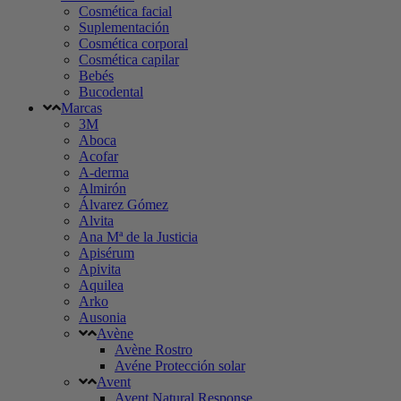
Cosmética facial
Suplementación
Cosmética corporal
Cosmética capilar
Bebés
Bucodental
Marcas
3M
Aboca
Acofar
A-derma
Almirón
Álvarez Gómez
Alvita
Ana Mª de la Justicia
Apisérum
Apivita
Aquilea
Arko
Ausonia
Avène
Avène Rostro
Avéne Protección solar
Avent
Avent Natural Response