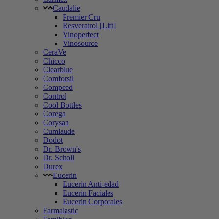
Caudalie
Premier Cru
Resveratrol [Lift]
Vinoperfect
Vinosource
CeraVe
Chicco
Clearblue
Comforsil
Compeed
Control
Cool Bottles
Corega
Corysan
Cumlaude
Dodot
Dr. Brown's
Dr. Scholl
Durex
Eucerin
Eucerin Anti-edad
Eucerin Faciales
Eucerin Corporales
Farmalastic