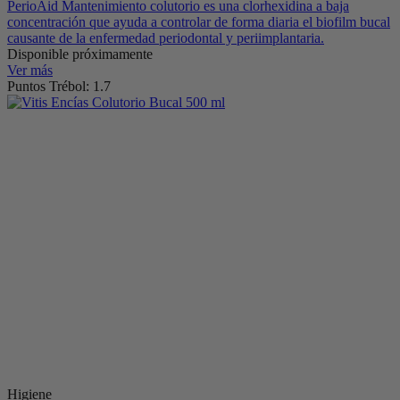
PerioAid Mantenimiento colutorio es una clorhexidina a baja
concentración que ayuda a controlar de forma diaria el biofilm bucal
causante de la enfermedad periodontal y periimplantaria.
Disponible próximamente
Ver más
Puntos Trébol: 1.7
Higiene