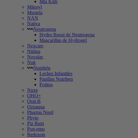
Mia Kids
Mitosyl
Mustela
NAN
Nativa
Neutrogena
Hydro Boost de Neutrogena
Mascarillas de Hydrogel
Nexcare
Nidina
Novalac
Nuk
Nutribén
Leches Infantiles
Papillas Nutriben
Potitos
Nuxe
OHO+
Oral-B
Ozoaqua
Pharma Nord
Phyto
Piz Buin
Pon-emo
Redoxon