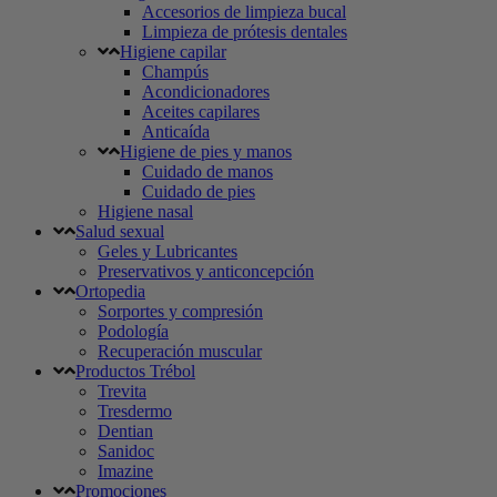
Accesorios de limpieza bucal
Limpieza de prótesis dentales
Higiene capilar
Champús
Acondicionadores
Aceites capilares
Anticaída
Higiene de pies y manos
Cuidado de manos
Cuidado de pies
Higiene nasal
Salud sexual
Geles y Lubricantes
Preservativos y anticoncepción
Ortopedia
Sorportes y compresión
Podología
Recuperación muscular
Productos Trébol
Trevita
Tresdermo
Dentian
Sanidoc
Imazine
Promociones