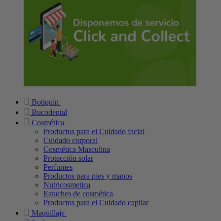
Botiquín
Bucodental
Cosmética
Productos para el Cuidado facial
Cuidado corporal
Cosmética Masculina
Protección solar
Perfumes
Productos para pies y manos
Nutricosmetica
Estuches de cosmética
Productos para el Cuidado capilar
Maquillaje