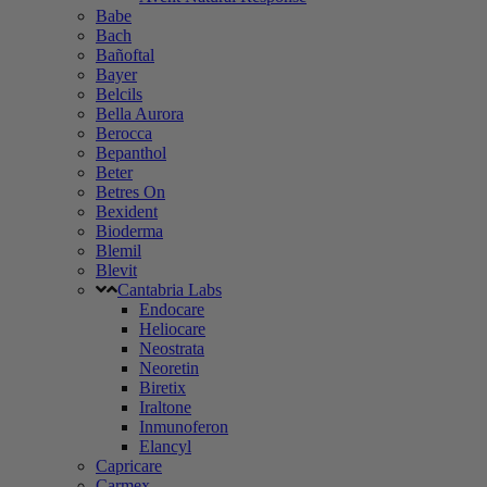
Babe
Bach
Bañoftal
Bayer
Belcils
Bella Aurora
Berocca
Bepanthol
Beter
Betres On
Bexident
Bioderma
Blemil
Blevit
Cantabria Labs
Endocare
Heliocare
Neostrata
Neoretin
Biretix
Iraltone
Inmunoferon
Elancyl
Capricare
Carmex