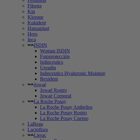
Femibion
Filorga
Kin
Klorane
Kukident
Hansaplast
Hero
Inca
ISDIN
Woman ISDIN
Fotoprotección
Isdinceutics
Ureadin
Isdinceutics Hyaluronic Moisture
Bexident
Jowaé
Jowaé Rostro
Jowaé Corporal
La Roche Posay
La Roche Posay Anthelios
La Roche Posay Rostro
La Roche Posay Cuerpo
LaBeau
Lactoflora
Lierac