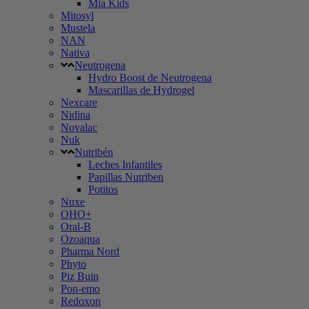
Mia Kids
Mitosyl
Mustela
NAN
Nativa
Neutrogena
Hydro Boost de Neutrogena
Mascarillas de Hydrogel
Nexcare
Nidina
Novalac
Nuk
Nutribén
Leches Infantiles
Papillas Nutriben
Potitos
Nuxe
OHO+
Oral-B
Ozoaqua
Pharma Nord
Phyto
Piz Buin
Pon-emo
Redoxon