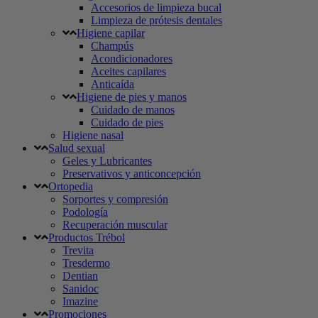
Accesorios de limpieza bucal
Limpieza de prótesis dentales
Higiene capilar
Champús
Acondicionadores
Aceites capilares
Anticaída
Higiene de pies y manos
Cuidado de manos
Cuidado de pies
Higiene nasal
Salud sexual
Geles y Lubricantes
Preservativos y anticoncepción
Ortopedia
Sorportes y compresión
Podología
Recuperación muscular
Productos Trébol
Trevita
Tresdermo
Dentian
Sanidoc
Imazine
Promociones