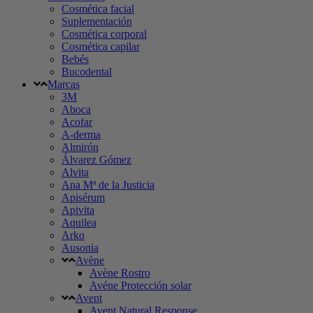
Cosmética facial
Suplementación
Cosmética corporal
Cosmética capilar
Bebés
Bucodental
Marcas
3M
Aboca
Acofar
A-derma
Almirón
Álvarez Gómez
Alvita
Ana Mª de la Justicia
Apisérum
Apivita
Aquilea
Arko
Ausonia
Avène
Avène Rostro
Avéne Protección solar
Avent
Avent Natural Response