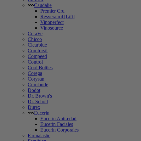
Caudalie
Premier Cru
Resveratrol [Lift]
Vinoperfect
Vinosource
CeraVe
Chicco
Clearblue
Comforsil
Compeed
Control
Cool Bottles
Corega
Corysan
Cumlaude
Dodot
Dr. Brown's
Dr. Scholl
Durex
Eucerin
Eucerin Anti-edad
Eucerin Faciales
Eucerin Corporales
Farmalastic