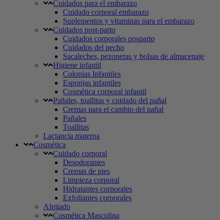
Cuidados para el embarazo
Cuidado corporal embarazo
Suplementos y vitaminas para el embarazo
Cuidados post-parto
Cuidados corporales posparto
Cuidados del pecho
Sacaleches, pezoneras y bolsas de almacenaje
Higiene infantil
Colonias Infantiles
Esponjas infantiles
Cosmética corporal infantil
Pañales, toallitas y cuidado del pañal
Cremas para el cambio del pañal
Pañales
Toallitas
Lactancia materna
Cosmética
Cuidado corporal
Desodorantes
Cremas de pies
Limpieza corporal
Hidratantes corporales
Exfoliantes corporales
Afeitado
Cosmética Masculina