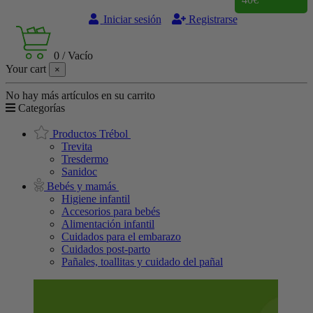
Iniciar sesión
Registrarse
0
/
Vacío
Your cart
×
No hay más artículos en su carrito
Categorías
Productos Trébol
Trevita
Tresdermo
Sanidoc
Bebés y mamás
Higiene infantil
Accesorios para bebés
Alimentación infantil
Cuidados para el embarazo
Cuidados post-parto
Pañales, toallitas y cuidado del pañal