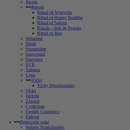
Ricola
Rituals
Ritual of Ayurveda
Ritual of Happy Buddha
Ritual of Sakura
Rituals - Sets de Regalo
Ritual of Jing
Sebamed
Siken
Somatoline
Souvenaid
Suavinex
SVR
Tampax
Urgo
Vichy
Vichy Desodorantes
Vicks
Weleda
Zzzquil
Cysticlean
Freshly Cosmetics
Elifexir
Protección solar
Solares Nutricionales