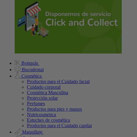
Botiquín
Bucodental
Cosmética
Productos para el Cuidado facial
Cuidado corporal
Cosmética Masculina
Protección solar
Perfumes
Productos para pies y manos
Nutricosmetica
Estuches de cosmética
Productos para el Cuidado capilar
Maquillaje