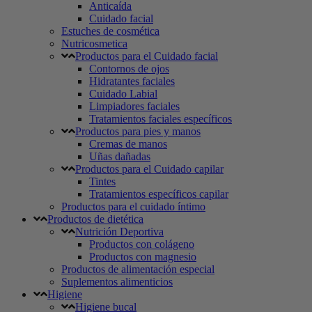
Anticaída
Cuidado facial
Estuches de cosmética
Nutricosmetica
Productos para el Cuidado facial
Contornos de ojos
Hidratantes faciales
Cuidado Labial
Limpiadores faciales
Tratamientos faciales específicos
Productos para pies y manos
Cremas de manos
Uñas dañadas
Productos para el Cuidado capilar
Tintes
Tratamientos específicos capilar
Productos para el cuidado íntimo
Productos de dietética
Nutrición Deportiva
Productos con colágeno
Productos con magnesio
Productos de alimentación especial
Suplementos alimenticios
Higiene
Higiene bucal