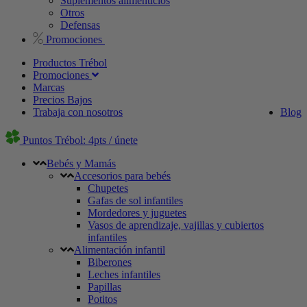
Suplementos alimenticios
Otros
Defensas
Promociones
Productos Trébol
Promociones
Marcas
Precios Bajos
Trabaja con nosotros
Blog
Puntos Trébol: 4pts / únete
Bebés y Mamás
Accesorios para bebés
Chupetes
Gafas de sol infantiles
Mordedores y juguetes
Vasos de aprendizaje, vajillas y cubiertos
infantiles
Alimentación infantil
Biberones
Leches infantiles
Papillas
Potitos