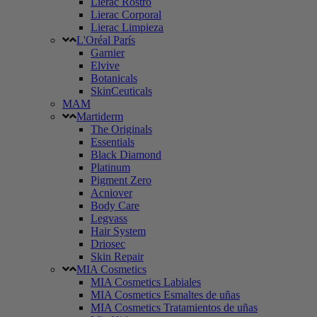
Lierac Rostro
Lierac Corporal
Lierac Limpieza
L'Oréal París
Garnier
Elvive
Botanicals
SkinCeuticals
MAM
Martiderm
The Originals
Essentials
Black Diamond
Platinum
Pigment Zero
Acniover
Body Care
Legvass
Hair System
Driosec
Skin Repair
MIA Cosmetics
MIA Cosmetics Labiales
MIA Cosmetics Esmaltes de uñas
MIA Cosmetics Tratamientos de uñas