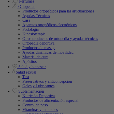
Perfumes
Ortopedia
Productos ortopédicos para las articulaciones
Ayudas Técnicas
Casa
Aparatos ortopédicos electrónicos
Podología
Kinesioterapia
Otros productos de ortopedia y ayudas técnicas
Ortopedia deportiva
Productos de masaje
Ayudas dinámicas de movilidad
Material de cura
Apósitos
Salud y bienestar
Salud sexual
Test
Preservativos y anticoncepción
Geles y Lubricantes
Suplementación
Nutrición Deportiva
Productos de alimentación especial
Control de peso
Vitaminas y minerales