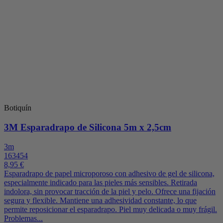
Botiquín
3M Esparadrapo de Silicona 5m x 2,5cm
3m
163454
8,95 €
Esparadrapo de papel microporoso con adhesivo de gel de silicona,
especialmente indicado para las pieles más sensibles. Retirada
indolora, sin provocar tracción de la piel y pelo. Ofrece una fijación
segura y flexible. Mantiene una adhesividad constante, lo que
permite reposicionar el esparadrapo. Piel muy delicada o muy frágil.
Problemas...