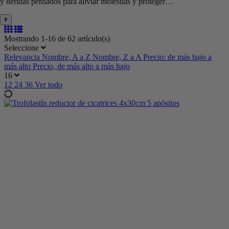
y heridas pensados para aliviar molestias y proteger…
Mostrando 1-16 de 62 artículo(s)
Seleccione
Relevancia
Nombre, A a Z
Nombre, Z a A
Precio: de más bajo a
más alto
Precio, de más alto a más bajo
16
12
24
36
Ver todo