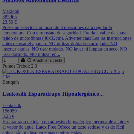
Maxlook
385965
23,50 €
Posee un selector luminoso de 3 posiciones para regular la
temperatura. Con termostato de seguridad. Funda lavable de suave
tejido de microfibras (40x32cm). Advertencias: Lea las instrucciones
antes de usar el aparato. NO utilizar doblado o arrugado. NO
insertar agujas. NO usar mojado. NO lavar ni limpiar en seco. NO
usar dormido. NO utilizar en...
Añadir a la cesta
Puntos Trébol: 2.3
Botiquín
Leukosilk Esparadrapo Hipoalergénico...
Leukosilk
156950
3,25 €
Esparadrapo de tela, con adhesivo hipoalérgico, permeable al aire y
al vapor de agua. Latex Free.Ofrece un tacto sedoso y es de fácil
aplicación, incluso en zonas contorneadas.