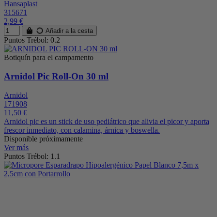
Hansaplast
315671
2,99 €
Añadir a la cesta
Puntos Trébol: 0.2
Botiquín para el campamento
Arnidol Pic Roll-On 30 ml
Arnidol
171908
11,50 €
Arnidol pic es un stick de uso pediátrico que alivia el picor y aporta
frescor inmediato, con calamina, árnica y boswella.
Disponible próximamente
Ver más
Puntos Trébol: 1.1