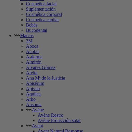
Cosmética facial
Suplementación
Cosmética corporal
Cosmética capilar
Bebés
Bucodental
Marcas
3M
Aboca
Acofar
A-derma
Almirón
Álvarez Gómez
Alvita
Ana Mª de la Justicia
Apisérum
Apivita
Aquilea
Arko
Ausonia
Avène
Avène Rostro
Avéne Protección solar
Avent
Avent Natural Response