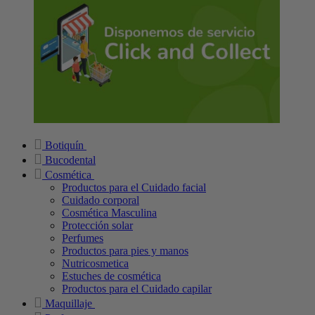
Botiquín
Bucodental
Cosmética
Productos para el Cuidado facial
Cuidado corporal
Cosmética Masculina
Protección solar
Perfumes
Productos para pies y manos
Nutricosmetica
Estuches de cosmética
Productos para el Cuidado capilar
Maquillaje