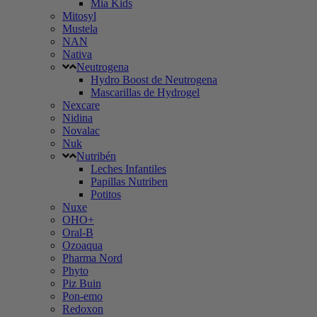
Mia Kids
Mitosyl
Mustela
NAN
Nativa
Neutrogena
Hydro Boost de Neutrogena
Mascarillas de Hydrogel
Nexcare
Nidina
Novalac
Nuk
Nutribén
Leches Infantiles
Papillas Nutriben
Potitos
Nuxe
OHO+
Oral-B
Ozoaqua
Pharma Nord
Phyto
Piz Buin
Pon-emo
Redoxon