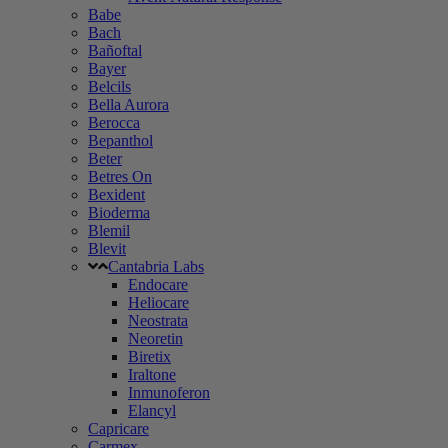
Babe
Bach
Bañoftal
Bayer
Belcils
Bella Aurora
Berocca
Bepanthol
Beter
Betres On
Bexident
Bioderma
Blemil
Blevit
Cantabria Labs
Endocare
Heliocare
Neostrata
Neoretin
Biretix
Iraltone
Inmunoferon
Elancyl
Capricare
Carmex