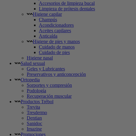
Accesorios de limpieza bucal
Limpieza de prótesis dentales
Higiene capilar
Champús
Acondicionadores
Aceites capilares
Anticaída
Higiene de pies y manos
Cuidado de manos
Cuidado de pies
Higiene nasal
Salud sexual
Geles y Lubricantes
Preservativos y anticoncepción
Ortopedia
Sorportes y compresión
Podología
Recuperación muscular
Productos Trébol
Trevita
Tresdermo
Dentian
Sanidoc
Imazine
Promociones