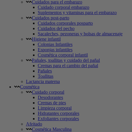
Cuidados para el embarazo
Cuidado corporal embarazo
Suplementos y vitaminas para el embarazo
Cuidados post-parto
Cuidados corporales posparto
Cuidados del pecho
Sacaleches, pezoneras y bolsas de almacenaje
Higiene infantil
Colonias Infantiles
Esponjas infantiles
Cosmética corporal infantil
Pañales, toallitas y cuidado del pañal
Cremas para el cambio del pañal
Pañales
Toallitas
Lactancia materna
Cosmética
Cuidado corporal
Desodorantes
Cremas de pies
Limpieza corporal
Hidratantes corporales
Exfoliantes corporales
Afeitado
Cosmética Masculina