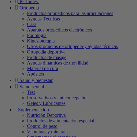
Perfumes
Ortopedia
Productos ortopédicos para las articulaciones
Ayudas Técnicas
Casa
Aparatos ortopédicos electrónicos
Podología
Kinesioterapia
Otros productos de ortopedia y ayudas técnicas
Ortopedia deportiva
Productos de masaje
Ayudas dinámicas de movilidad
Material de cura
Apósitos
Salud y bienestar
Salud sexual
Test
Preservativos y anticoncepción
Geles y Lubricantes
Suplementación
Nutrición Deportiva
Productos de alimentación especial
Control de peso
Vitaminas y minerales