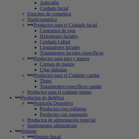
Anticaída
Cuidado facial
Estuches de cosmética
Nutricosmetica
Productos para el Cuidado facial
Contornos de ojos
Hidratantes faciales
Cuidado Labial
Limpiadores faciales
Tratamientos faciales específicos
Productos para pies y manos
Cremas de manos
Uñas dañadas
Productos para el Cuidado capilar
Tintes
Tratamientos específicos capilar
Productos para el cuidado íntimo
Productos de dietética
Nutrición Deportiva
Productos con colágeno
Productos con magnesio
Productos de alimentación especial
Suplementos alimenticios
Higiene
Higiene bucal