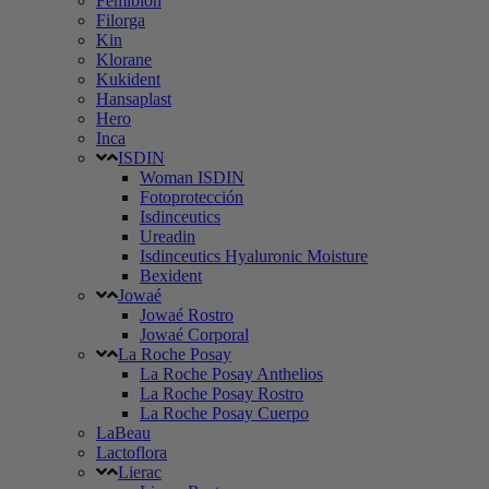
Femibion
Filorga
Kin
Klorane
Kukident
Hansaplast
Hero
Inca
ISDIN
Woman ISDIN
Fotoprotección
Isdinceutics
Ureadin
Isdinceutics Hyaluronic Moisture
Bexident
Jowaé
Jowaé Rostro
Jowaé Corporal
La Roche Posay
La Roche Posay Anthelios
La Roche Posay Rostro
La Roche Posay Cuerpo
LaBeau
Lactoflora
Lierac