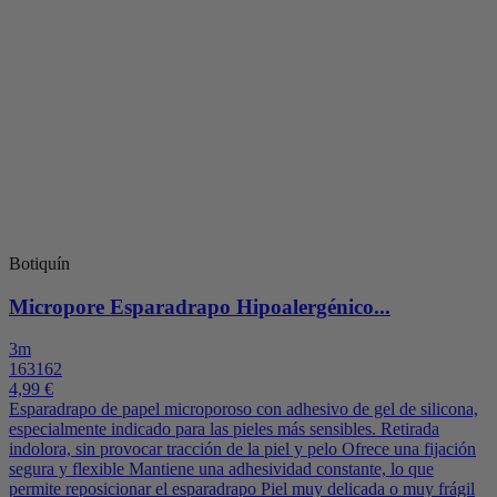
Botiquín
Micropore Esparadrapo Hipoalergénico...
3m
163162
4,99 €
Esparadrapo de papel microporoso con adhesivo de gel de silicona,
especialmente indicado para las pieles más sensibles. Retirada
indolora, sin provocar tracción de la piel y pelo Ofrece una fijación
segura y flexible Mantiene una adhesividad constante, lo que
permite reposicionar el esparadrapo Piel muy delicada o muy frágil