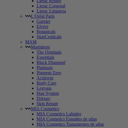
Lierac Rostro
Lierac Corporal
Lierac Limpieza
L'Oréal París
Garnier
Elvive
Botanicals
SkinCeuticals
MAM
Martiderm
The Originals
Essentials
Black Diamond
Platinum
Pigment Zero
Acniover
Body Care
Legvass
Hair System
Driosec
Skin Repair
MIA Cosmetics
MIA Cosmetics Labiales
MIA Cosmetics Esmaltes de uñas
MIA Cosmetics Tratamientos de uñas