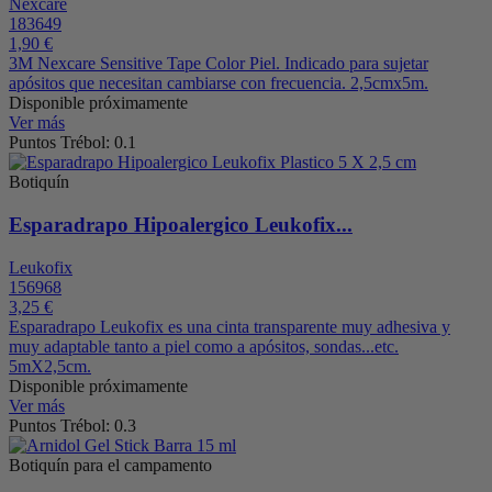
Nexcare
183649
1,90 €
3M Nexcare Sensitive Tape Color Piel. Indicado para sujetar
apósitos que necesitan cambiarse con frecuencia. 2,5cmx5m.
Disponible próximamente
Ver más
Puntos Trébol: 0.1
Botiquín
Esparadrapo Hipoalergico Leukofix...
Leukofix
156968
3,25 €
Esparadrapo Leukofix es una cinta transparente muy adhesiva y
muy adaptable tanto a piel como a apósitos, sondas...etc.
5mX2,5cm.
Disponible próximamente
Ver más
Puntos Trébol: 0.3
Botiquín para el campamento