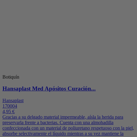
Botiquín
Hansaplast Med Apósitos Curación...
Hansaplast
170004
4,95 €
Gracias a su delgado material impermeable, aísla la herida para
preservarla frente a bacterias. Cuenta con una almohadilla
confeccionada con un material de poliuretano respetuoso con la piel,
absorbe selectivamente el líquido mientras a su vez mantiene la