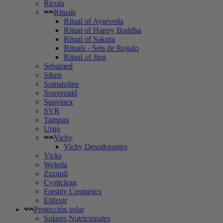
Ricola
Rituals
Ritual of Ayurveda
Ritual of Happy Buddha
Ritual of Sakura
Rituals - Sets de Regalo
Ritual of Jing
Sebamed
Siken
Somatoline
Souvenaid
Suavinex
SVR
Tampax
Urgo
Vichy
Vichy Desodorantes
Vicks
Weleda
Zzzquil
Cysticlean
Freshly Cosmetics
Elifexir
Protección solar
Solares Nutricionales