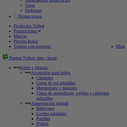
Suplementos alimenticios
Otros
Defensas
Promociones
Productos Trébol
Promociones
Marcas
Precios Bajos
Trabaja con nosotros
Blog
Puntos Trébol: 4pts / únete
Bebés y Mamás
Accesorios para bebés
Chupetes
Gafas de sol infantiles
Mordedores y juguetes
Vasos de aprendizaje, vajillas y cubiertos
infantiles
Alimentación infantil
Biberones
Leches infantiles
Papillas
Potitos