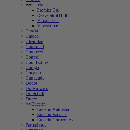
Caudalie
Premier Cru
Resveratrol [Lift]
Vinoperfect
Vinosource
CeraVe
Chicco
Clearblue
Comforsil
Compeed
Control
Cool Bottles
Corega
Corysan
Cumlaude
Dodot
Dr. Brown's
Dr. Scholl
Durex
Eucerin
Eucerin Anti-edad
Eucerin Faciales
Eucerin Corporales
Farmalastic