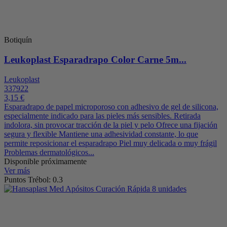
Botiquín
Leukoplast Esparadrapo Color Carne 5m...
Leukoplast
337922
3,15 €
Esparadrapo de papel microporoso con adhesivo de gel de silicona,
especialmente indicado para las pieles más sensibles. Retirada
indolora, sin provocar tracción de la piel y pelo Ofrece una fijación
segura y flexible Mantiene una adhesividad constante, lo que
permite reposicionar el esparadrapo Piel muy delicada o muy frágil
Problemas dermatológicos...
Disponible próximamente
Ver más
Puntos Trébol: 0.3