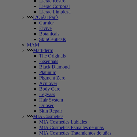
Lierac Rostro
Lierac Corporal
Lierac Limpieza
L'Oréal París
Garnier
Elvive
Botanicals
SkinCeuticals
MAM
Martiderm
The Originals
Essentials
Black Diamond
Platinum
Pigment Zero
Acniover
Body Care
Legvass
Hair System
Driosec
Skin Repair
MIA Cosmetics
MIA Cosmetics Labiales
MIA Cosmetics Esmaltes de uñas
MIA Cosmetics Tratamientos de uñas