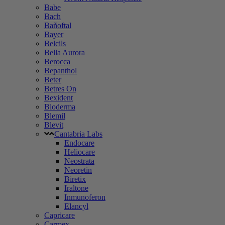
Babe
Bach
Bañoftal
Bayer
Belcils
Bella Aurora
Berocca
Bepanthol
Beter
Betres On
Bexident
Bioderma
Blemil
Blevit
Cantabria Labs
Endocare
Heliocare
Neostrata
Neoretin
Biretix
Iraltone
Inmunoferon
Elancyl
Capricare
Carmex