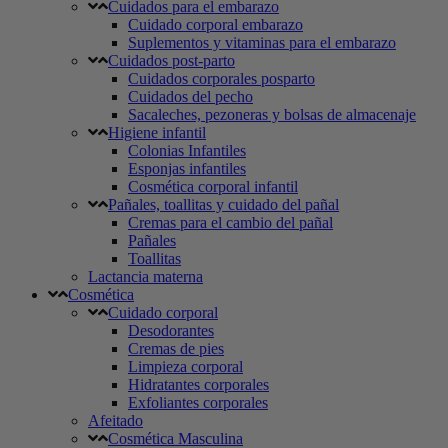
Cuidados para el embarazo
Cuidado corporal embarazo
Suplementos y vitaminas para el embarazo
Cuidados post-parto
Cuidados corporales posparto
Cuidados del pecho
Sacaleches, pezoneras y bolsas de almacenaje
Higiene infantil
Colonias Infantiles
Esponjas infantiles
Cosmética corporal infantil
Pañales, toallitas y cuidado del pañal
Cremas para el cambio del pañal
Pañales
Toallitas
Lactancia materna
Cosmética
Cuidado corporal
Desodorantes
Cremas de pies
Limpieza corporal
Hidratantes corporales
Exfoliantes corporales
Afeitado
Cosmética Masculina