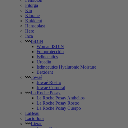
Femibion
Filorga
Kin
Klorane
Kukident
Hansaplast
Hero
Inca
ISDIN
Woman ISDIN
Fotoprotección
Isdinceutics
Ureadin
Isdinceutics Hyaluronic Moisture
Bexident
Jowaé
Jowaé Rostro
Jowaé Corporal
La Roche Posay
La Roche Posay Anthelios
La Roche Posay Rostro
La Roche Posay Cuerpo
LaBeau
Lactoflora
Lierac