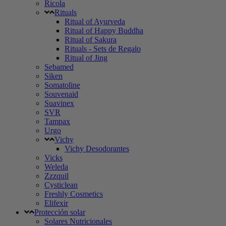
Ricola
Rituals
Ritual of Ayurveda
Ritual of Happy Buddha
Ritual of Sakura
Rituals - Sets de Regalo
Ritual of Jing
Sebamed
Siken
Somatoline
Souvenaid
Suavinex
SVR
Tampax
Urgo
Vichy
Vichy Desodorantes
Vicks
Weleda
Zzzquil
Cysticlean
Freshly Cosmetics
Elifexir
Protección solar
Solares Nutricionales