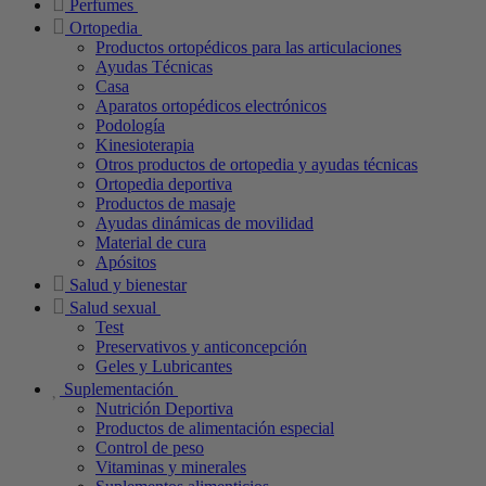
Perfumes
Ortopedia
Productos ortopédicos para las articulaciones
Ayudas Técnicas
Casa
Aparatos ortopédicos electrónicos
Podología
Kinesioterapia
Otros productos de ortopedia y ayudas técnicas
Ortopedia deportiva
Productos de masaje
Ayudas dinámicas de movilidad
Material de cura
Apósitos
Salud y bienestar
Salud sexual
Test
Preservativos y anticoncepción
Geles y Lubricantes
Suplementación
Nutrición Deportiva
Productos de alimentación especial
Control de peso
Vitaminas y minerales