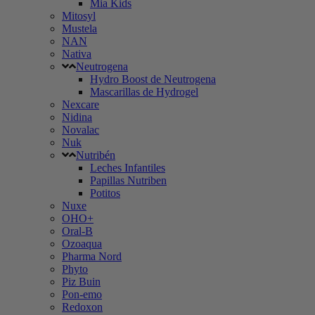
Mia Kids
Mitosyl
Mustela
NAN
Nativa
Neutrogena
Hydro Boost de Neutrogena
Mascarillas de Hydrogel
Nexcare
Nidina
Novalac
Nuk
Nutribén
Leches Infantiles
Papillas Nutriben
Potitos
Nuxe
OHO+
Oral-B
Ozoaqua
Pharma Nord
Phyto
Piz Buin
Pon-emo
Redoxon