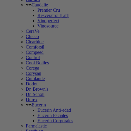
Caudalie
Premier Cru
Resveratrol [Lift]
Vinoperfect
Vinosource
CeraVe
Chicco
Clearblue
Comforsil
Compeed
Control
Cool Bottles
Corega
Corysan
Cumlaude
Dodot
Dr. Brown's
Dr. Scholl
Durex
Eucerin
Eucerin Anti-edad
Eucerin Faciales
Eucerin Corporales
Farmalastic