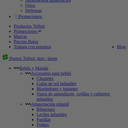
Suplementos alimenticios
Otros
Defensas
Promociones
Productos Trébol
Promociones
Marcas
Precios Bajos
Trabaja con nosotros
Blog
Puntos Trébol: 4pts / únete
Bebés y Mamás
Accesorios para bebés
Chupetes
Gafas de sol infantiles
Mordedores y juguetes
Vasos de aprendizaje, vajillas y cubiertos
infantiles
Alimentación infantil
Biberones
Leches infantiles
Papillas
Potitos