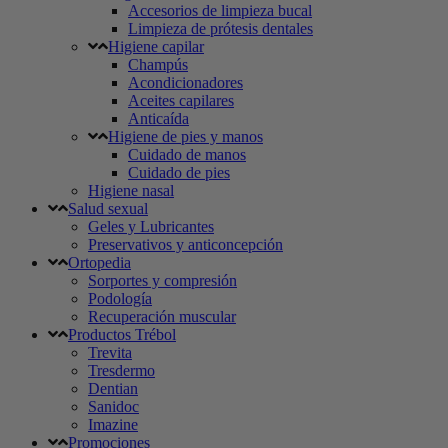
Accesorios de limpieza bucal
Limpieza de prótesis dentales
Higiene capilar
Champús
Acondicionadores
Aceites capilares
Anticaída
Higiene de pies y manos
Cuidado de manos
Cuidado de pies
Higiene nasal
Salud sexual
Geles y Lubricantes
Preservativos y anticoncepción
Ortopedia
Sorportes y compresión
Podología
Recuperación muscular
Productos Trébol
Trevita
Tresdermo
Dentian
Sanidoc
Imazine
Promociones