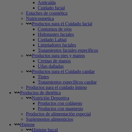
Anticaída
Cuidado facial
Estuches de cosmética
Nutricosmetica
Productos para el Cuidado facial
Contornos de ojos
Hidratantes faciales
Cuidado Labial
Limpiadores faciales
Tratamientos faciales específicos
Productos para pies y manos
Cremas de manos
Uñas dañadas
Productos para el Cuidado capilar
Tintes
Tratamientos específicos capilar
Productos para el cuidado íntimo
Productos de dietética
Nutrición Deportiva
Productos con colágeno
Productos con magnesio
Productos de alimentación especial
Suplementos alimenticios
Higiene
Higiene bucal