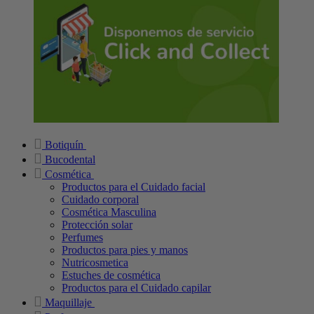
Botiquín
Bucodental
Cosmética
Productos para el Cuidado facial
Cuidado corporal
Cosmética Masculina
Protección solar
Perfumes
Productos para pies y manos
Nutricosmetica
Estuches de cosmética
Productos para el Cuidado capilar
Maquillaje