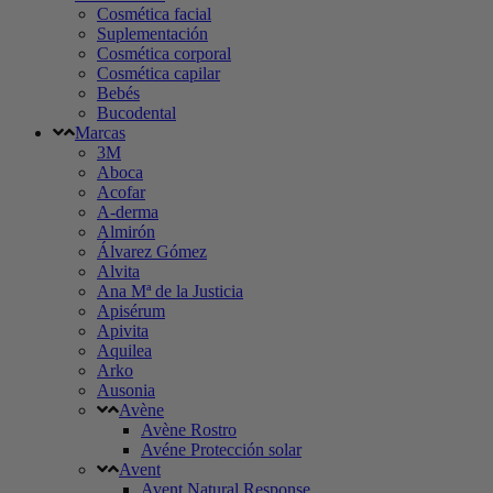
Cosmética facial
Suplementación
Cosmética corporal
Cosmética capilar
Bebés
Bucodental
Marcas
3M
Aboca
Acofar
A-derma
Almirón
Álvarez Gómez
Alvita
Ana Mª de la Justicia
Apisérum
Apivita
Aquilea
Arko
Ausonia
Avène
Avène Rostro
Avéne Protección solar
Avent
Avent Natural Response