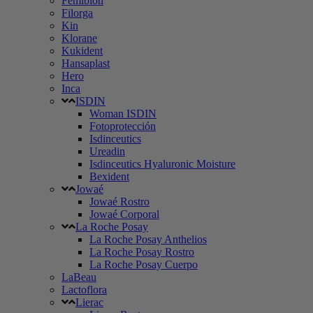
Femibion
Filorga
Kin
Klorane
Kukident
Hansaplast
Hero
Inca
ISDIN
Woman ISDIN
Fotoprotección
Isdinceutics
Ureadin
Isdinceutics Hyaluronic Moisture
Bexident
Jowaé
Jowaé Rostro
Jowaé Corporal
La Roche Posay
La Roche Posay Anthelios
La Roche Posay Rostro
La Roche Posay Cuerpo
LaBeau
Lactoflora
Lierac