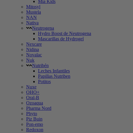
Mia Kids
Mitosyl
Mustela
NAN
Nativa
Neutrogena
Hydro Boost de Neutrogena
Mascarillas de Hydrogel
Nexcare
Nidina
Novalac
Nuk
Nutribén
Leches Infantiles
Papillas Nutriben
Potitos
Nuxe
OHO+
Oral-B
Ozoaqua
Pharma Nord
Phyto
Piz Buin
Pon-emo
Redoxon