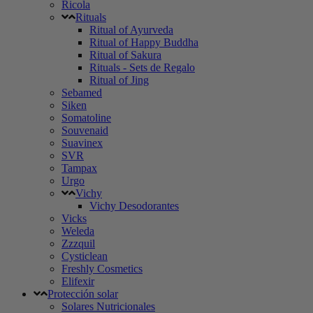
Ricola
Rituals
Ritual of Ayurveda
Ritual of Happy Buddha
Ritual of Sakura
Rituals - Sets de Regalo
Ritual of Jing
Sebamed
Siken
Somatoline
Souvenaid
Suavinex
SVR
Tampax
Urgo
Vichy
Vichy Desodorantes
Vicks
Weleda
Zzzquil
Cysticlean
Freshly Cosmetics
Elifexir
Protección solar
Solares Nutricionales