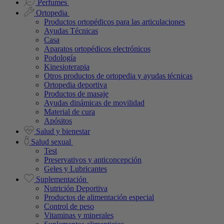
Perfumes
Ortopedia
Productos ortopédicos para las articulaciones
Ayudas Técnicas
Casa
Aparatos ortopédicos electrónicos
Podología
Kinesioterapia
Otros productos de ortopedia y ayudas técnicas
Ortopedia deportiva
Productos de masaje
Ayudas dinámicas de movilidad
Material de cura
Apósitos
Salud y bienestar
Salud sexual
Test
Preservativos y anticoncepción
Geles y Lubricantes
Suplementación
Nutrición Deportiva
Productos de alimentación especial
Control de peso
Vitaminas y minerales