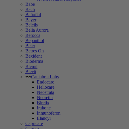
Babe
Bach
Bañoftal
Bayer
Belcils
Bella Aurora
Berocca
Bepanthol
Beter
Betres On
Bexident
Bioderma
Blemil
Blevit
Cantabria Labs
Endocare
Heliocare
Neostrata
Neoretin
Biretix
Iraltone
Inmunoferon
Elancyl
Capricare
Carmex