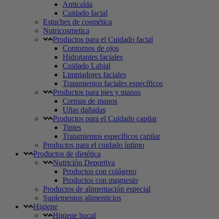
Anticaída
Cuidado facial
Estuches de cosmética
Nutricosmetica
Productos para el Cuidado facial
Contornos de ojos
Hidratantes faciales
Cuidado Labial
Limpiadores faciales
Tratamientos faciales específicos
Productos para pies y manos
Cremas de manos
Uñas dañadas
Productos para el Cuidado capilar
Tintes
Tratamientos específicos capilar
Productos para el cuidado íntimo
Productos de dietética
Nutrición Deportiva
Productos con colágeno
Productos con magnesio
Productos de alimentación especial
Suplementos alimenticios
Higiene
Higiene bucal