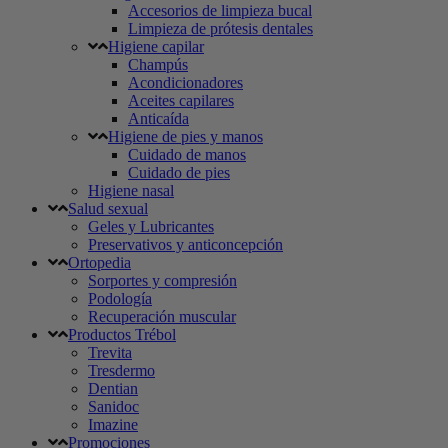
Accesorios de limpieza bucal
Limpieza de prótesis dentales
Higiene capilar
Champús
Acondicionadores
Aceites capilares
Anticaída
Higiene de pies y manos
Cuidado de manos
Cuidado de pies
Higiene nasal
Salud sexual
Geles y Lubricantes
Preservativos y anticoncepción
Ortopedia
Sorportes y compresión
Podología
Recuperación muscular
Productos Trébol
Trevita
Tresdermo
Dentian
Sanidoc
Imazine
Promociones