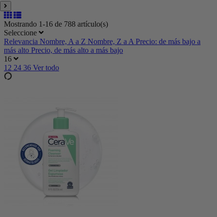
Mostrando 1-16 de 788 artículo(s)
Seleccione
Relevancia
Nombre, A a Z
Nombre, Z a A
Precio: de más bajo a
más alto
Precio, de más alto a más bajo
16
12
24
36
Ver todo