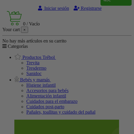
Iniciar sesión
Registrarse
0
/
Vacío
Your cart
×
No hay más artículos en su carrito
Categorías
Productos Trébol
Trevita
Tresdermo
Sanidoc
Bebés y mamás
Higiene infantil
Accesorios para bebés
Alimentación infantil
Cuidados para el embarazo
Cuidados post-parto
Pañales, toallitas y cuidado del pañal