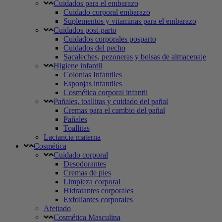
Cuidados para el embarazo
Cuidado corporal embarazo
Suplementos y vitaminas para el embarazo
Cuidados post-parto
Cuidados corporales posparto
Cuidados del pecho
Sacaleches, pezoneras y bolsas de almacenaje
Higiene infantil
Colonias Infantiles
Esponjas infantiles
Cosmética corporal infantil
Pañales, toallitas y cuidado del pañal
Cremas para el cambio del pañal
Pañales
Toallitas
Lactancia materna
Cosmética
Cuidado corporal
Desodorantes
Cremas de pies
Limpieza corporal
Hidratantes corporales
Exfoliantes corporales
Afeitado
Cosmética Masculina