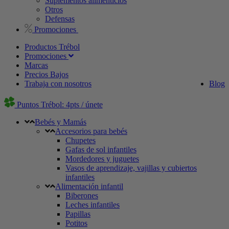
Suplementos alimenticios
Otros
Defensas
Promociones
Productos Trébol
Promociones
Marcas
Precios Bajos
Trabaja con nosotros
Blog
Puntos Trébol: 4pts / únete
Bebés y Mamás
Accesorios para bebés
Chupetes
Gafas de sol infantiles
Mordedores y juguetes
Vasos de aprendizaje, vajillas y cubiertos
infantiles
Alimentación infantil
Biberones
Leches infantiles
Papillas
Potitos