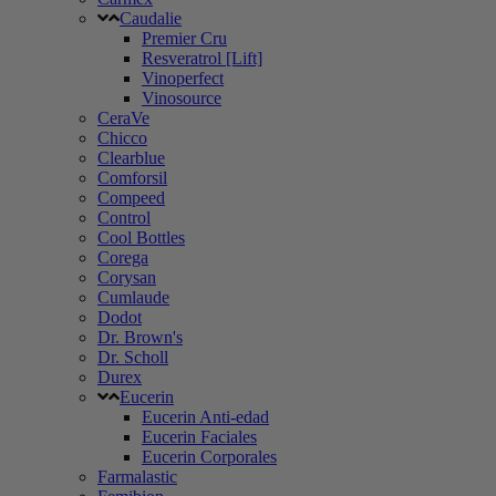
Caudalie
Premier Cru
Resveratrol [Lift]
Vinoperfect
Vinosource
CeraVe
Chicco
Clearblue
Comforsil
Compeed
Control
Cool Bottles
Corega
Corysan
Cumlaude
Dodot
Dr. Brown's
Dr. Scholl
Durex
Eucerin
Eucerin Anti-edad
Eucerin Faciales
Eucerin Corporales
Farmalastic