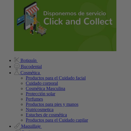
Botiquín
Bucodental
Cosmética
Productos para el Cuidado facial
Cuidado corporal
Cosmética Masculina
Protección solar
Perfumes
Productos para pies y manos
Nutricosmetica
Estuches de cosmética
Productos para el Cuidado capilar
Maquillaje