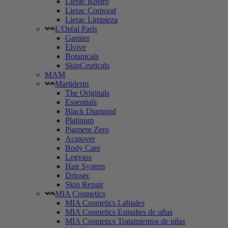
Lierac Rostro
Lierac Corporal
Lierac Limpieza
L'Oréal París
Garnier
Elvive
Botanicals
SkinCeuticals
MAM
Martiderm
The Originals
Essentials
Black Diamond
Platinum
Pigment Zero
Acniover
Body Care
Legvass
Hair System
Driosec
Skin Repair
MIA Cosmetics
MIA Cosmetics Labiales
MIA Cosmetics Esmaltes de uñas
MIA Cosmetics Tratamientos de uñas