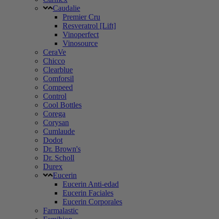
Caudalie
Premier Cru
Resveratrol [Lift]
Vinoperfect
Vinosource
CeraVe
Chicco
Clearblue
Comforsil
Compeed
Control
Cool Bottles
Corega
Corysan
Cumlaude
Dodot
Dr. Brown's
Dr. Scholl
Durex
Eucerin
Eucerin Anti-edad
Eucerin Faciales
Eucerin Corporales
Farmalastic