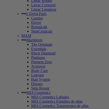
Lierac Rostro
Lierac Corporal
Lierac Limpieza
L'Oréal París
Garnier
Elvive
Botanicals
SkinCeuticals
MAM
Martiderm
The Originals
Essentials
Black Diamond
Platinum
Pigment Zero
Acniover
Body Care
Legvass
Hair System
Driosec
Skin Repair
MIA Cosmetics
MIA Cosmetics Labiales
MIA Cosmetics Esmaltes de uñas
MIA Cosmetics Tratamientos de uñas