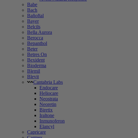
Babe
Bach
Bañoftal
Bayer
Belcils
Bella Aurora
Berocca
Bepanthol
Beter
Betres On
Bexident
Bioderma
Blemil
Blevit
Cantabria Labs
Endocare
Heliocare
Neostrata
Neoretin
Biretix
Iraltone
Inmunoferon
Elancyl
Capricare
Carmex