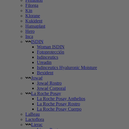
Femibion
Filorga
Kin
Klorane
Kukident
Hansaplast
Hero
Inca
ISDIN
Woman ISDIN
Fotoprotección
Isdinceutics
Ureadin
Isdinceutics Hyaluronic Moisture
Bexident
Jowaé
Jowaé Rostro
Jowaé Corporal
La Roche Posay
La Roche Posay Anthelios
La Roche Posay Rostro
La Roche Posay Cuerpo
LaBeau
Lactoflora
Lierac