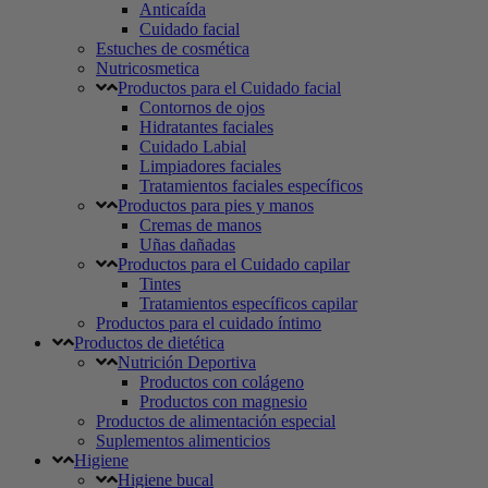
Anticaída
Cuidado facial
Estuches de cosmética
Nutricosmetica
Productos para el Cuidado facial
Contornos de ojos
Hidratantes faciales
Cuidado Labial
Limpiadores faciales
Tratamientos faciales específicos
Productos para pies y manos
Cremas de manos
Uñas dañadas
Productos para el Cuidado capilar
Tintes
Tratamientos específicos capilar
Productos para el cuidado íntimo
Productos de dietética
Nutrición Deportiva
Productos con colágeno
Productos con magnesio
Productos de alimentación especial
Suplementos alimenticios
Higiene
Higiene bucal