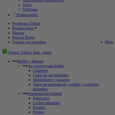
Suplementos alimenticios
Otros
Defensas
Promociones
Productos Trébol
Promociones
Marcas
Precios Bajos
Trabaja con nosotros
Blog
Puntos Trébol: 4pts / únete
Bebés y Mamás
Accesorios para bebés
Chupetes
Gafas de sol infantiles
Mordedores y juguetes
Vasos de aprendizaje, vajillas y cubiertos
infantiles
Alimentación infantil
Biberones
Leches infantiles
Papillas
Potitos