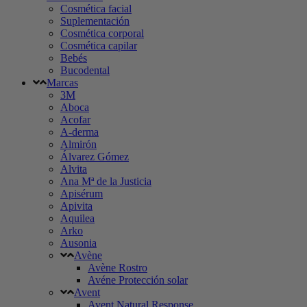
Cosmética facial
Suplementación
Cosmética corporal
Cosmética capilar
Bebés
Bucodental
Marcas
3M
Aboca
Acofar
A-derma
Almirón
Álvarez Gómez
Alvita
Ana Mª de la Justicia
Apisérum
Apivita
Aquilea
Arko
Ausonia
Avène
Avène Rostro
Avéne Protección solar
Avent
Avent Natural Response