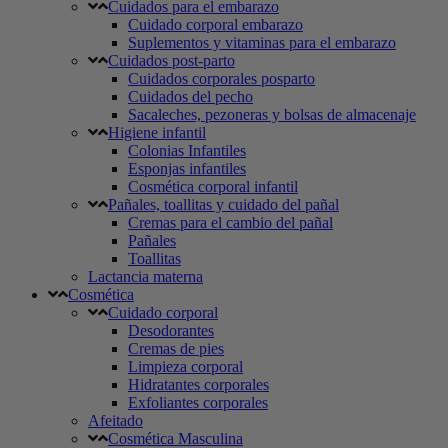
Cuidados para el embarazo
Cuidado corporal embarazo
Suplementos y vitaminas para el embarazo
Cuidados post-parto
Cuidados corporales posparto
Cuidados del pecho
Sacaleches, pezoneras y bolsas de almacenaje
Higiene infantil
Colonias Infantiles
Esponjas infantiles
Cosmética corporal infantil
Pañales, toallitas y cuidado del pañal
Cremas para el cambio del pañal
Pañales
Toallitas
Lactancia materna
Cosmética
Cuidado corporal
Desodorantes
Cremas de pies
Limpieza corporal
Hidratantes corporales
Exfoliantes corporales
Afeitado
Cosmética Masculina