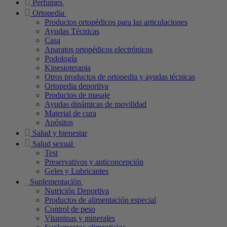
Perfumes
Ortopedia
Productos ortopédicos para las articulaciones
Ayudas Técnicas
Casa
Aparatos ortopédicos electrónicos
Podología
Kinesioterapia
Otros productos de ortopedia y ayudas técnicas
Ortopedia deportiva
Productos de masaje
Ayudas dinámicas de movilidad
Material de cura
Apósitos
Salud y bienestar
Salud sexual
Test
Preservativos y anticoncepción
Geles y Lubricantes
Suplementación
Nutrición Deportiva
Productos de alimentación especial
Control de peso
Vitaminas y minerales