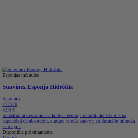
Esponjas infantiles
Suavinex Esponja Hidrófila
Suavinex
177378
4,95 €
Su estructura es similar a la de la esponja natural, tiene la misma
capacidad de absorción, aunque es más suave y su duración húmeda
es mayor.
Disponible próximamente
Ver más