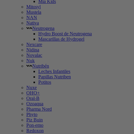
Mia Kids
Mitosyl
Mustela
NAN
Nativa
Neutrogena
Hydro Boost de Neutrogena
Mascarillas de Hydrogel
Nexcare
Nidina
Novalac
Nuk
Nutribén
Leches Infantiles
Papillas Nutriben
Potitos
Nuxe
OHO+
Oral-B
Ozoaqua
Pharma Nord
Phyto
Piz Buin
Pon-emo
Redoxon