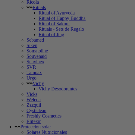
Ricola
Rituals
Ritual of Ayurveda
Ritual of Happy Buddha
Ritual of Sakura
Rituals - Sets de Regalo
Ritual of Jing
Sebamed
Siken
Somatoline
Souvenaid
Suavinex
SVR
Tampax
Urgo
Vichy
Vichy Desodorantes
Vicks
Weleda
Zzzquil
Cysticlean
Freshly Cosmetics
Elifexir
Protección solar
Solares Nutricionales