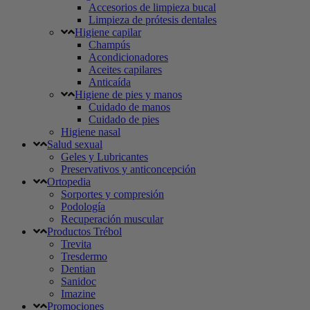
Accesorios de limpieza bucal
Limpieza de prótesis dentales
Higiene capilar
Champús
Acondicionadores
Aceites capilares
Anticaída
Higiene de pies y manos
Cuidado de manos
Cuidado de pies
Higiene nasal
Salud sexual
Geles y Lubricantes
Preservativos y anticoncepción
Ortopedia
Sorportes y compresión
Podología
Recuperación muscular
Productos Trébol
Trevita
Tresdermo
Dentian
Sanidoc
Imazine
Promociones