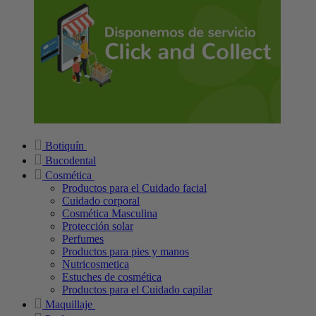
Botiquín
Bucodental
Cosmética
Productos para el Cuidado facial
Cuidado corporal
Cosmética Masculina
Protección solar
Perfumes
Productos para pies y manos
Nutricosmetica
Estuches de cosmética
Productos para el Cuidado capilar
Maquillaje