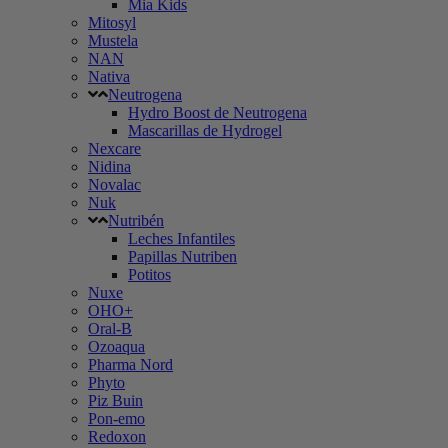
Mia Kids
Mitosyl
Mustela
NAN
Nativa
Neutrogena
Hydro Boost de Neutrogena
Mascarillas de Hydrogel
Nexcare
Nidina
Novalac
Nuk
Nutribén
Leches Infantiles
Papillas Nutriben
Potitos
Nuxe
OHO+
Oral-B
Ozoaqua
Pharma Nord
Phyto
Piz Buin
Pon-emo
Redoxon