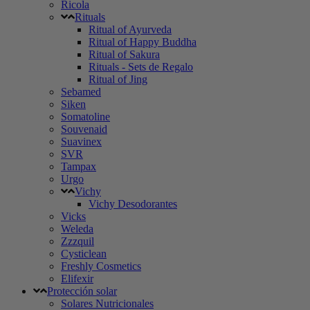
Ricola
Rituals
Ritual of Ayurveda
Ritual of Happy Buddha
Ritual of Sakura
Rituals - Sets de Regalo
Ritual of Jing
Sebamed
Siken
Somatoline
Souvenaid
Suavinex
SVR
Tampax
Urgo
Vichy
Vichy Desodorantes
Vicks
Weleda
Zzzquil
Cysticlean
Freshly Cosmetics
Elifexir
Protección solar
Solares Nutricionales