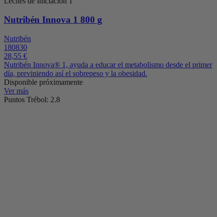
Leches de Iniciación 1
Nutribén Innova 1 800 g
Nutribén
180830
28,55 €
Nutribén Innova® 1, ayuda a educar el metabolismo desde el primer
día, previniendo así el sobrepeso y la obesidad.
Disponible próximamente
Ver más
Puntos Trébol: 2.8