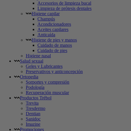
Accesorios de limpieza bucal
Limpieza de prótesis dentales
Higiene capilar
Champús
Acondicionadores
Aceites capilares
Anticaída
Higiene de pies y manos
Cuidado de manos
Cuidado de pies
Higiene nasal
Salud sexual
Geles y Lubricantes
Preservativos y anticoncepción
Ortopedia
Sorportes y compresión
Podología
Recuperación muscular
Productos Trébol
Trevita
Tresdermo
Dentian
Sanidoc
Imazine
Promociones