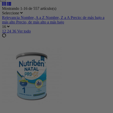
Mostrando 1-16 de 557 artículo(s)
Seleccione
Relevancia
Nombre, A a Z
Nombre, Z a A
Precio: de más bajo a
más alto
Precio, de más alto a más bajo
16
12
24
36
Ver todo