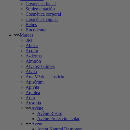
Cosmética facial
Suplementación
Cosmética corporal
Cosmética capilar
Bebés
Bucodental
Marcas
3M
Aboca
Acofar
A-derma
Almirón
Álvarez Gómez
Alvita
Ana Mª de la Justicia
Apisérum
Apivita
Aquilea
Arko
Ausonia
Avène
Avène Rostro
Avéne Protección solar
Avent
Avent Natural Response