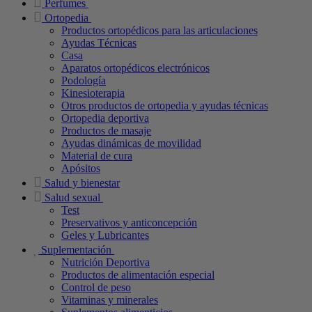
Perfumes
Ortopedia
Productos ortopédicos para las articulaciones
Ayudas Técnicas
Casa
Aparatos ortopédicos electrónicos
Podología
Kinesioterapia
Otros productos de ortopedia y ayudas técnicas
Ortopedia deportiva
Productos de masaje
Ayudas dinámicas de movilidad
Material de cura
Apósitos
Salud y bienestar
Salud sexual
Test
Preservativos y anticoncepción
Geles y Lubricantes
Suplementación
Nutrición Deportiva
Productos de alimentación especial
Control de peso
Vitaminas y minerales