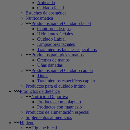
Anticaída
Cuidado facial
Estuches de cosmética
Nutricosmetica
Productos para el Cuidado facial
Contornos de ojos
Hidratantes faciales
Cuidado Labial
Limpiadores faciales
Tratamientos faciales específicos
Productos para pies y manos
Cremas de manos
Uñas dañadas
Productos para el Cuidado capilar
Tintes
Tratamientos específicos capilar
Productos para el cuidado íntimo
Productos de dietética
Nutrición Deportiva
Productos con colágeno
Productos con magnesio
Productos de alimentación especial
Suplementos alimenticios
Higiene
Higiene bucal