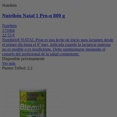
Nutribén
Nutribén Natal 1 Pro-α 800 g
Nutribén
171604
22,55 €
Nutribén® NATAL Proα es una leche de inicio para lactantes desde
el primer día hasta el 6º mes, indicada cuando la lactancia materna
no es posible o es insuficiente. Debe suministrarse siguiendo el
consejo del profesional de la salud competente.
Disponible próximamente
Ver más
Puntos Trébol: 2.2