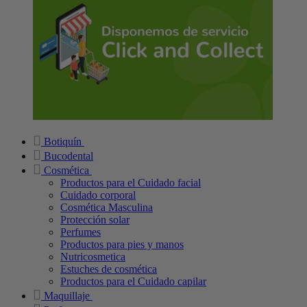
Botiquín
Bucodental
Cosmética
Productos para el Cuidado facial
Cuidado corporal
Cosmética Masculina
Protección solar
Perfumes
Productos para pies y manos
Nutricosmetica
Estuches de cosmética
Productos para el Cuidado capilar
Maquillaje