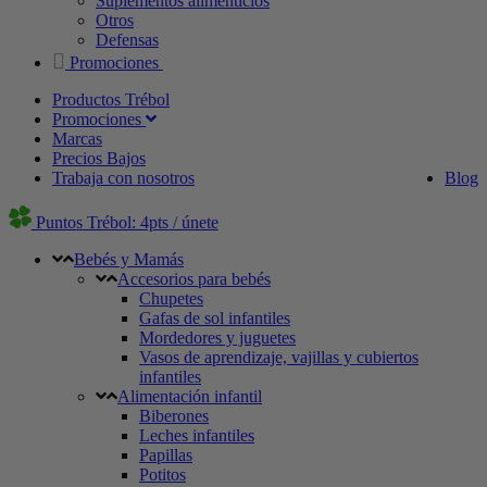
Suplementos alimenticios
Otros
Defensas
Promociones
Productos Trébol
Promociones
Marcas
Precios Bajos
Trabaja con nosotros
Blog
Puntos Trébol: 4pts / únete
Bebés y Mamás
Accesorios para bebés
Chupetes
Gafas de sol infantiles
Mordedores y juguetes
Vasos de aprendizaje, vajillas y cubiertos
infantiles
Alimentación infantil
Biberones
Leches infantiles
Papillas
Potitos