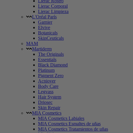
Lierac Rostro
Lierac Corporal
Lierac Limpieza
L'Oréal París
Garnier
Elvive
Botanicals
SkinCeuticals
MAM
Martiderm
The Originals
Essentials
Black Diamond
Platinum
Pigment Zero
Acniover
Body Care
Legvass
Hair System
Driosec
Skin Repair
MIA Cosmetics
MIA Cosmetics Labiales
MIA Cosmetics Esmaltes de uñas
MIA Cosmetics Tratamientos de uñas