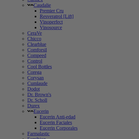
Caudalie
Premier Cru
Resveratrol [Lift]
Vinoperfect
Vinosource
CeraVe
Chicco
Clearblue
Comforsil
Compeed
Control
Cool Bottles
Corega
Corysan
Cumlaude
Dodot
Dr. Brown's
Dr. Scholl
Durex
Eucerin
Eucerin Anti-edad
Eucerin Faciales
Eucerin Corporales
Farmalastic