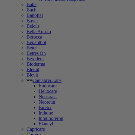
Babe
Bach
Bañoftal
Bayer
Belcils
Bella Aurora
Berocca
Bepanthol
Beter
Betres On
Bexident
Bioderma
Blemil
Blevit
Cantabria Labs
Endocare
Heliocare
Neostrata
Neoretin
Biretix
Iraltone
Inmunoferon
Elancyl
Capricare
Carmex