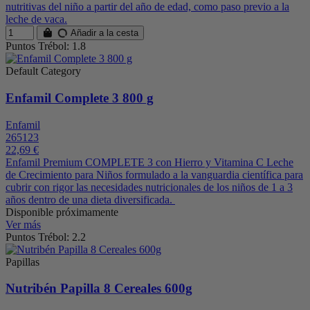
nutritivas del niño a partir del año de edad, como paso previo a la
leche de vaca.
Añadir a la cesta
Puntos Trébol: 1.8
Default Category
Enfamil Complete 3 800 g
Enfamil
265123
22,69 €
Enfamil Premium COMPLETE 3 con Hierro y Vitamina C Leche
de Crecimiento para Niños formulado a la vanguardia científica para
cubrir con rigor las necesidades nutricionales de los niños de 1 a 3
años dentro de una dieta diversificada.
Disponible próximamente
Ver más
Puntos Trébol: 2.2
Papillas
Nutribén Papilla 8 Cereales 600g