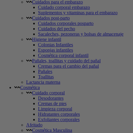
Cuidados para el embarazo
Cuidado corporal embarazo
Suplementos y vitaminas para el embarazo
Cuidados post-parto
Cuidados corporales posparto
Cuidados del pecho
Sacaleches, pezoneras y bolsas de almacenaje
Higiene infantil
Colonias Infantiles
Esponjas infantiles
Cosmética corporal infantil
Pañales, toallitas y cuidado del pañal
Cremas para el cambio del pañal
Pañales
Toallitas
Lactancia materna
Cosmética
Cuidado corporal
Desodorantes
Cremas de pies
Limpieza corporal
Hidratantes corporales
Exfoliantes corporales
Afeitado
Cosmética Masculina