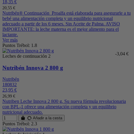
18,35 €
20,55 €
Nutribén® Continuación Proalfa está elaborada para asegurarle a tu
bebé una alimentación completa y un equilibrio nutricional
adecuado a partir de los 6 meses. Sin Aceite de Palma. AVISO
IMPORTANTE: la leche materna es el mejor alimento para el
lactante.
Ver más
Puntos Trébol: 1.8
-3,04 €
Leches de continuación 2
Nutribén Innova 2 800 g
Nutribén
180832
23,95 €
26,99 €
Nutriben Leche Innova 2 800 g. Su nueva fórmula revolucionaria
con BPL-1 ofrece una alimentación completa y un equilibrio
nutricional adecuado.
Añadir a la cesta
Puntos Trébol: 2.3