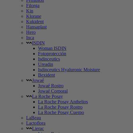
Femibion
Filorga
Kin
Klorane
Kukident
Hansaplast
Hero
Inca
ISDIN
Woman ISDIN
Fotoprotección
Isdinceutics
Ureadin
Isdinceutics Hyaluronic Moisture
Bexident
Jowaé
Jowaé Rostro
Jowaé Corporal
La Roche Posay
La Roche Posay Anthelios
La Roche Posay Rostro
La Roche Posay Cuerpo
LaBeau
Lactoflora
Lierac