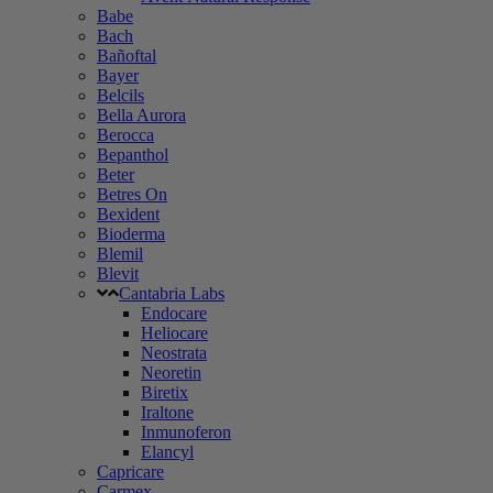
Babe
Bach
Bañoftal
Bayer
Belcils
Bella Aurora
Berocca
Bepanthol
Beter
Betres On
Bexident
Bioderma
Blemil
Blevit
Cantabria Labs
Endocare
Heliocare
Neostrata
Neoretin
Biretix
Iraltone
Inmunoferon
Elancyl
Capricare
Carmex