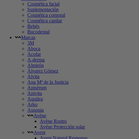
Cosmética facial
Suplementación
Cosmética corporal
Cosmética capilar
Bebés
Bucodental
Marcas
3M
Aboca
Acofar
A-derma
Almirón
Álvarez Gómez
Alvita
Ana Mª de la Justicia
Apisérum
Apivita
Aquilea
Arko
Ausonia
Avène
Avène Rostro
Avéne Protección solar
Avent
Avent Natural Response