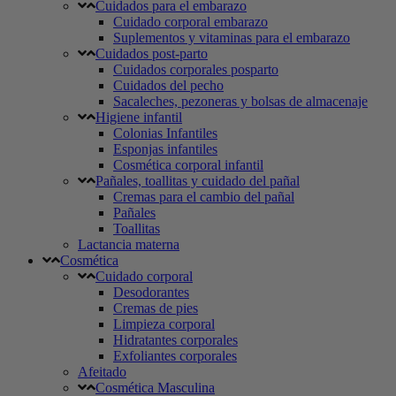
Cuidados para el embarazo
Cuidado corporal embarazo
Suplementos y vitaminas para el embarazo
Cuidados post-parto
Cuidados corporales posparto
Cuidados del pecho
Sacaleches, pezoneras y bolsas de almacenaje
Higiene infantil
Colonias Infantiles
Esponjas infantiles
Cosmética corporal infantil
Pañales, toallitas y cuidado del pañal
Cremas para el cambio del pañal
Pañales
Toallitas
Lactancia materna
Cosmética
Cuidado corporal
Desodorantes
Cremas de pies
Limpieza corporal
Hidratantes corporales
Exfoliantes corporales
Afeitado
Cosmética Masculina