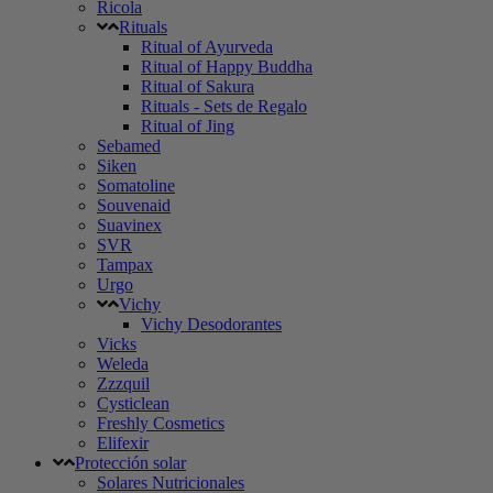
Ricola
Rituals
Ritual of Ayurveda
Ritual of Happy Buddha
Ritual of Sakura
Rituals - Sets de Regalo
Ritual of Jing
Sebamed
Siken
Somatoline
Souvenaid
Suavinex
SVR
Tampax
Urgo
Vichy
Vichy Desodorantes
Vicks
Weleda
Zzzquil
Cysticlean
Freshly Cosmetics
Elifexir
Protección solar
Solares Nutricionales