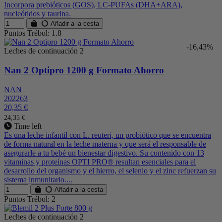
Incorpora prebióticos (GOS), LC-PUFAs (DHA+ARA),
nucleótidos y taurina.
Añadir a la cesta
Puntos Trébol: 1.8
-16,43%
Leches de continuación 2
Nan 2 Optipro 1200 g Formato Ahorro
NAN
202263
20,35 €
24,35 €
Time left
Es una leche infantil con L. reuteri, un probiótico que se encuentra
de forma natural en la leche materna y que será el responsable de
asegurarle a tu bebé un bienestar digestivo. Su contenido con 13
vitaminas y proteínas OPTI PRO® resultan esenciales para el
desarrollo del organismo y el hierro, el selenio y el zinc refuerzan su
sistema inmunitario....
Añadir a la cesta
Puntos Trébol: 2
Leches de continuación 2