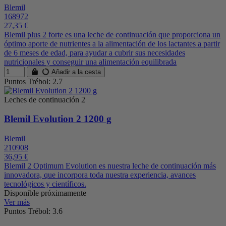
Blemil
168972
27,35 €
Blemil plus 2 forte es una leche de continuación que proporciona un
óptimo aporte de nutrientes a la alimentación de los lactantes a partir
de 6 meses de edad, para ayudar a cubrir sus necesidades
nutricionales y conseguir una alimentación equilibrada
Añadir a la cesta
Puntos Trébol: 2.7
Leches de continuación 2
Blemil Evolution 2 1200 g
Blemil
210908
36,95 €
Blemil 2 Optimum Evolution es nuestra leche de continuación más
innovadora, que incorpora toda nuestra experiencia, avances
tecnológicos y científicos.
Disponible próximamente
Ver más
Puntos Trébol: 3.6