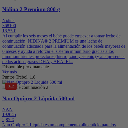
Nidina 2 Premium 800 g
Nidina
368100
18,55 €
Al cumplir los seis meses el bebé puede empezar a tomar leche de
continuación. NIDINA® 2 PREMIUM es una leche de
continuación adecuada para la alimentación de los bebés mayores de
6 meses y ayuda a reforzar el sistema inmunitario gracias a los
inmunonutrientes protectores (hierro, zinc y selenio) y a la presencia
de los ácidos grasos DHA y ARA. El...
Disponible próximamente
Ver más
Puntos Trébol: 1.8
3x2
Leches de continuación 2
Nan Optipro 2 Líquida 500 ml
NAN
192045
2,85 €
Nan Optipro 2 Líquida es un complemento alimenticio para los