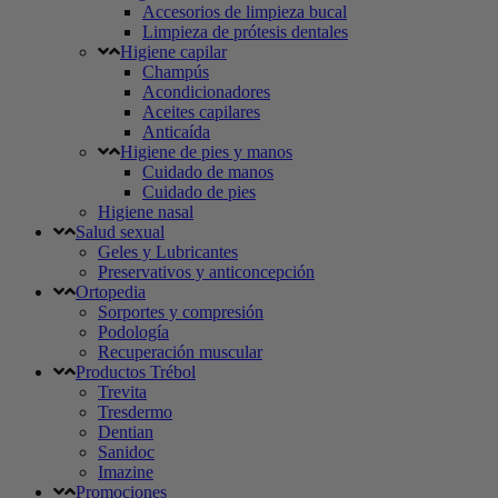
Accesorios de limpieza bucal
Limpieza de prótesis dentales
Higiene capilar
Champús
Acondicionadores
Aceites capilares
Anticaída
Higiene de pies y manos
Cuidado de manos
Cuidado de pies
Higiene nasal
Salud sexual
Geles y Lubricantes
Preservativos y anticoncepción
Ortopedia
Sorportes y compresión
Podología
Recuperación muscular
Productos Trébol
Trevita
Tresdermo
Dentian
Sanidoc
Imazine
Promociones