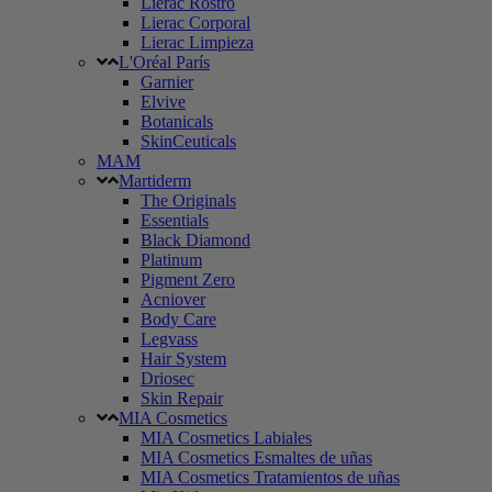
Lierac Rostro
Lierac Corporal
Lierac Limpieza
L'Oréal París
Garnier
Elvive
Botanicals
SkinCeuticals
MAM
Martiderm
The Originals
Essentials
Black Diamond
Platinum
Pigment Zero
Acniover
Body Care
Legvass
Hair System
Driosec
Skin Repair
MIA Cosmetics
MIA Cosmetics Labiales
MIA Cosmetics Esmaltes de uñas
MIA Cosmetics Tratamientos de uñas