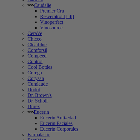
Caudalie
Premier Cru
Resveratrol [Lift]
Vinoperfect
Vinosource
CeraVe
Chicco
Clearblue
Comforsil
Compeed
Control
Cool Bottles
Corega
Corysan
Cumlaude
Dodot
Dr. Brown's
Dr. Scholl
Durex
Eucerin
Eucerin Anti-edad
Eucerin Faciales
Eucerin Corporales
Farmalastic