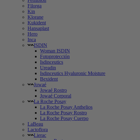
Femibion
Filorga
Kin
Klorane
Kukident
Hansaplast
Hero
Inca
ISDIN
Woman ISDIN
Fotoprotección
Isdinceutics
Ureadin
Isdinceutics Hyaluronic Moisture
Bexident
Jowaé
Jowaé Rostro
Jowaé Corporal
La Roche Posay
La Roche Posay Anthelios
La Roche Posay Rostro
La Roche Posay Cuerpo
LaBeau
Lactoflora
Lierac