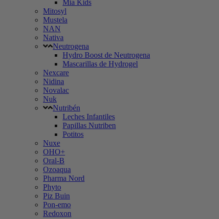
Mia Kids
Mitosyl
Mustela
NAN
Nativa
Neutrogena
Hydro Boost de Neutrogena
Mascarillas de Hydrogel
Nexcare
Nidina
Novalac
Nuk
Nutribén
Leches Infantiles
Papillas Nutriben
Potitos
Nuxe
OHO+
Oral-B
Ozoaqua
Pharma Nord
Phyto
Piz Buin
Pon-emo
Redoxon