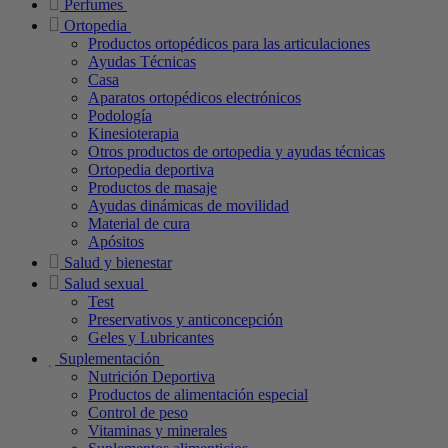
Perfumes
Ortopedia
Productos ortopédicos para las articulaciones
Ayudas Técnicas
Casa
Aparatos ortopédicos electrónicos
Podología
Kinesioterapia
Otros productos de ortopedia y ayudas técnicas
Ortopedia deportiva
Productos de masaje
Ayudas dinámicas de movilidad
Material de cura
Apósitos
Salud y bienestar
Salud sexual
Test
Preservativos y anticoncepción
Geles y Lubricantes
Suplementación
Nutrición Deportiva
Productos de alimentación especial
Control de peso
Vitaminas y minerales