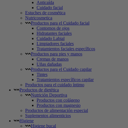
Anticaída
Cuidado facial
Estuches de cosmética
Nutricosmetica
Productos para el Cuidado facial
Contornos de ojos
Hidratantes faciales
Cuidado Labial
Limpiadores faciales
Tratamientos faciales específicos
Productos para pies y manos
Cremas de manos
Uñas dañadas
Productos para el Cuidado capilar
Tintes
Tratamientos específicos capilar
Productos para el cuidado íntimo
Productos de dietética
Nutrición Deportiva
Productos con colágeno
Productos con magnesio
Productos de alimentación especial
Suplementos alimenticios
Higiene
Higiene bucal