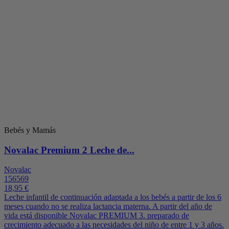
Bebés y Mamás
Novalac Premium 2 Leche de...
Novalac
156569
18,95 €
Leche infantil de continuación adaptada a los bebés a partir de los 6
meses cuando no se realiza lactancia materna. A partir del año de
vida está disponible Novalac PREMIUM 3. preparado de
crecimiento adecuado a las necesidades del niño de entre 1 y 3 años.