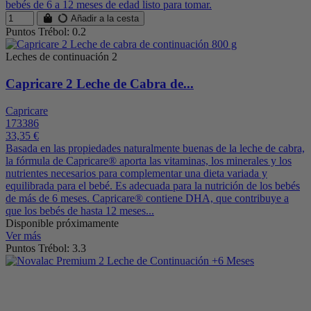
bebés de 6 a 12 meses de edad listo para tomar.
Añadir a la cesta
Puntos Trébol: 0.2
Leches de continuación 2
Capricare 2 Leche de Cabra de...
Capricare
173386
33,35 €
Basada en las propiedades naturalmente buenas de la leche de cabra,
la fórmula de Capricare® aporta las vitaminas, los minerales y los
nutrientes necesarios para complementar una dieta variada y
equilibrada para el bebé. Es adecuada para la nutrición de los bebés
de más de 6 meses. Capricare® contiene DHA, que contribuye a
que los bebés de hasta 12 meses...
Disponible próximamente
Ver más
Puntos Trébol: 3.3