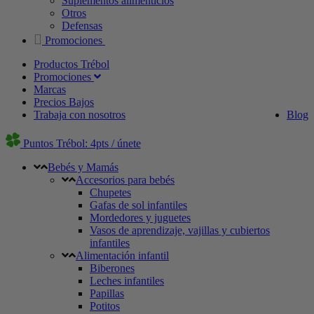
Suplementos alimenticios
Otros
Defensas
Promociones
Productos Trébol
Promociones
Marcas
Precios Bajos
Trabaja con nosotros
Blog
Puntos Trébol: 4pts / únete
Bebés y Mamás
Accesorios para bebés
Chupetes
Gafas de sol infantiles
Mordedores y juguetes
Vasos de aprendizaje, vajillas y cubiertos
infantiles
Alimentación infantil
Biberones
Leches infantiles
Papillas
Potitos