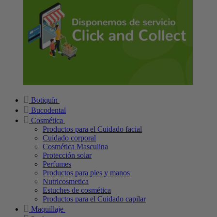
Botiquín
Bucodental
Cosmética
Productos para el Cuidado facial
Cuidado corporal
Cosmética Masculina
Protección solar
Perfumes
Productos para pies y manos
Nutricosmetica
Estuches de cosmética
Productos para el Cuidado capilar
Maquillaje