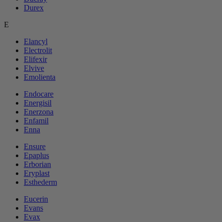
Durex
E
Elancyl
Electrolit
Elifexir
Elvive
Emolienta
Endocare
Energisil
Enerzona
Enfamil
Enna
Ensure
Epaplus
Erborian
Eryplast
Esthederm
Eucerin
Evans
Evax