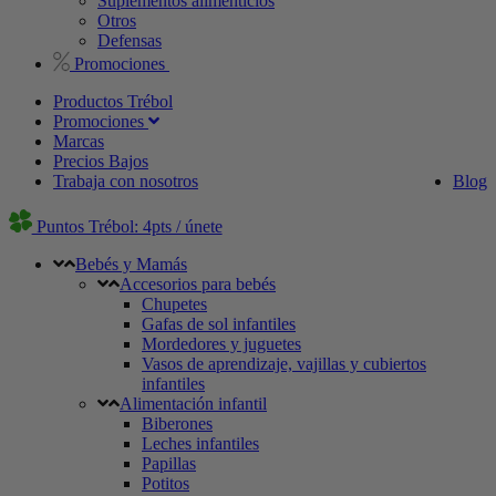
Suplementos alimenticios
Otros
Defensas
Promociones
Productos Trébol
Promociones
Marcas
Precios Bajos
Trabaja con nosotros
Blog
Puntos Trébol: 4pts / únete
Bebés y Mamás
Accesorios para bebés
Chupetes
Gafas de sol infantiles
Mordedores y juguetes
Vasos de aprendizaje, vajillas y cubiertos
infantiles
Alimentación infantil
Biberones
Leches infantiles
Papillas
Potitos