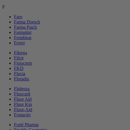
F
Faes
Farma Dorsch
Farma Patch
Farmatint
Femibion
Ferrer
Filorga
Filvit
Fisiocrem
FKD
Flavia
Floradix
Flulenza
Fluocaril
Fluor Aid
Fluor Kin
Fluor-Aid
Fontactiv
Forté Pharma
Freshly Cosmetics