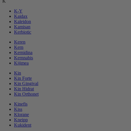
K
K-Y
Kaidax
Kaleidon
Kamisan
Kerbiotic
Keren
Kern
Kernidina
Kernnabis
Kijimea
Kin
Kin Forte
Kin Gingival
Kin Hidrat
Kin Orthonet
Kinefis
Kiss
Klorane
Kneipp
Kukident