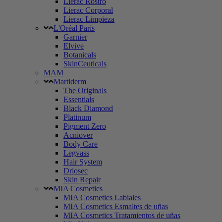
Lierac Rostro
Lierac Corporal
Lierac Limpieza
L'Oréal París
Garnier
Elvive
Botanicals
SkinCeuticals
MAM
Martiderm
The Originals
Essentials
Black Diamond
Platinum
Pigment Zero
Acniover
Body Care
Legvass
Hair System
Driosec
Skin Repair
MIA Cosmetics
MIA Cosmetics Labiales
MIA Cosmetics Esmaltes de uñas
MIA Cosmetics Tratamientos de uñas