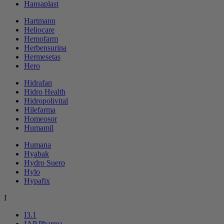
Hansaplast
Hartmann
Heliocare
Hemofarm
Herbensurina
Hermesetas
Hero
Hidrafan
Hidro Health
Hidropolivital
Hilefarma
Homeosor
Humamil
Humana
Hyabak
Hydro Suero
Hylo
Hypafix
I
I3.1
IAP Pharma