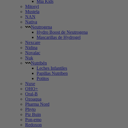
Mia Kids
Mitosyl
Mustela
NAN
Nativa
Neutrogena
Hydro Boost de Neutrogena
Mascarillas de Hydrogel
Nexcare
Nidina
Novalac
Nuk
Nutribén
Leches Infantiles
Papillas Nutriben
Potitos
Nuxe
OHO+
Oral-B
Ozoaqua
Pharma Nord
Phyto
Piz Buin
Pon-emo
Redoxon