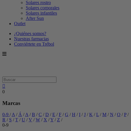
Solares rostro
Solares corporales
Solares infantiles
After Sun
Outlet
¿Quiénes somos?
Nuestras farmacias
Conviértete en Trébol
0
Marcas
0-9
/
A
/
Á
/
A
/
B
/
C
/
D
/
E
/
F
/
G
/
H
/
I
/
J
/
K
/
L
/
M
/
N
/
O
/
P
/
R
/
S
/
T
/
U
/
V
/
W
/
X
/
Y
/
Z
/
0-9