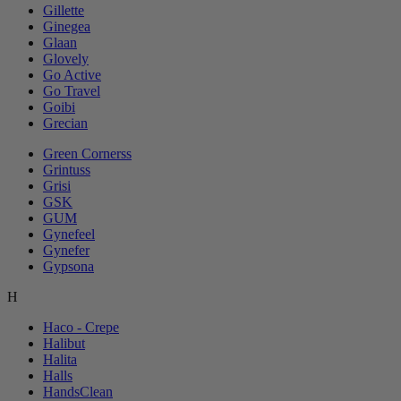
Gillette
Ginegea
Glaan
Glovely
Go Active
Go Travel
Goibi
Grecian
Green Cornerss
Grintuss
Grisi
GSK
GUM
Gynefeel
Gynefer
Gypsona
H
Haco - Crepe
Halibut
Halita
Halls
HandsClean