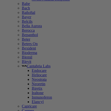
Babe
Bach
Bañoftal
Bayer
Belcils
Bella Aurora
Berocca
Bepanthol
Beter
Betres On
Bexident
Bioderma
Blemil
Blevit
Cantabria Labs
Endocare
Heliocare
Neostrata
Neoretin
Biretix
Iraltone
Inmunoferon
Elancyl
Capricare
Carmex