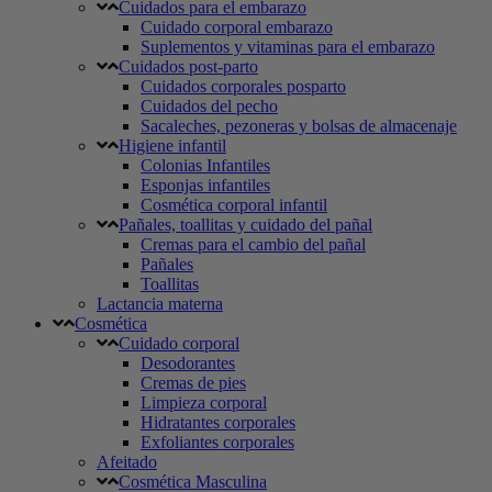
Cuidados para el embarazo
Cuidado corporal embarazo
Suplementos y vitaminas para el embarazo
Cuidados post-parto
Cuidados corporales posparto
Cuidados del pecho
Sacaleches, pezoneras y bolsas de almacenaje
Higiene infantil
Colonias Infantiles
Esponjas infantiles
Cosmética corporal infantil
Pañales, toallitas y cuidado del pañal
Cremas para el cambio del pañal
Pañales
Toallitas
Lactancia materna
Cosmética
Cuidado corporal
Desodorantes
Cremas de pies
Limpieza corporal
Hidratantes corporales
Exfoliantes corporales
Afeitado
Cosmética Masculina