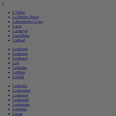
L
L'Oréal
La Roche Posay
Laboratorios Urgo
Lacer
Lactacyd
Lactoflora
Ladival
Lephagel
Lephanet
Lephasol
Leti
Letibalm
Letifem
LetiSR
Leukofix
Leukoplast
Leukopor
Leukosilk
Leukotape
Liburnia
Lierac