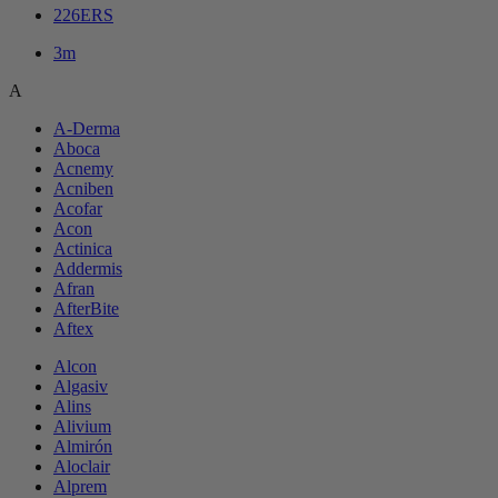
226ERS
3m
A
A-Derma
Aboca
Acnemy
Acniben
Acofar
Acon
Actinica
Addermis
Afran
AfterBite
Aftex
Alcon
Algasiv
Alins
Alivium
Almirón
Aloclair
Alprem