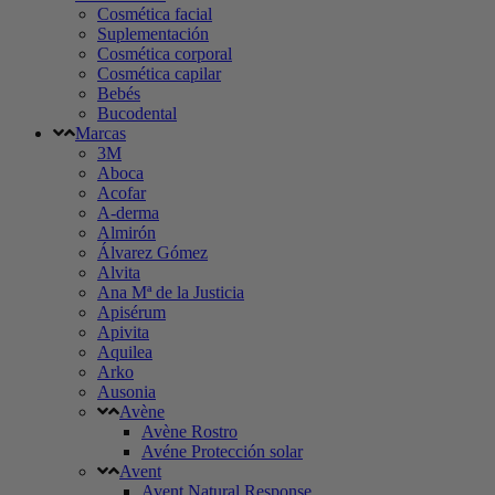
Cosmética facial
Suplementación
Cosmética corporal
Cosmética capilar
Bebés
Bucodental
Marcas
3M
Aboca
Acofar
A-derma
Almirón
Álvarez Gómez
Alvita
Ana Mª de la Justicia
Apisérum
Apivita
Aquilea
Arko
Ausonia
Avène
Avène Rostro
Avéne Protección solar
Avent
Avent Natural Response