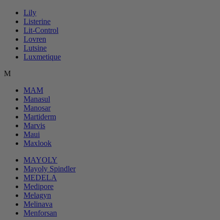
Lily
Listerine
Lit-Control
Lovren
Lutsine
Luxmetique
M
MAM
Manasul
Manosar
Martiderm
Marvis
Maui
Maxlook
MAYOLY
Mayoly Spindler
MEDELA
Medipore
Melagyn
Melinava
Menforsan