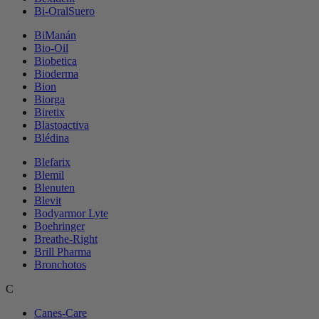
Bi-OralSuero
BiManán
Bio-Oil
Biobetica
Bioderma
Bion
Biorga
Biretix
Blastoactiva
Blédina
Blefarix
Blemil
Blenuten
Blevit
Bodyarmor Lyte
Boehringer
Breathe-Right
Brill Pharma
Bronchotos
C
Canes-Care