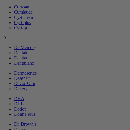
Corysan
Cumlaude
Cysticlean
Cystiplus
Cystop
D
De Memory
Dentaid
Dentian
Dentiblanc
Dermaseries
Desensin
Devor-Olor
Dexeryl
DHA
DHU
Dodot
Donna Plus
Dr. Brown's
Ducray