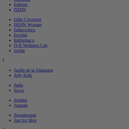
Iraltone
ISDIN
Isdin Coverage
ISDIN Woman
Isdinceutics
Isovital
Italfarmaco
IVB Wellness Lab
iwhite
J
Jardín de la Almazara
Jelly Kids
Jiada
Jocca
Jqmdm
Juanola
Juegaterapia
Just for Men