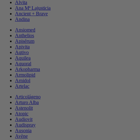
Alvita
Ana Mª Lajusticia
Ancient + Brave
Andina
Ansiomed
Anthelios
Apisérum
Apivita
Aqtivo
Aquilea
Aquoral
Arkopharma
Armolipid
Arnidol
Artelac
Articolágeno
Arturo Alba
Astenolit
Atopic
Audiovit
Audispray
Ausonia
Avène