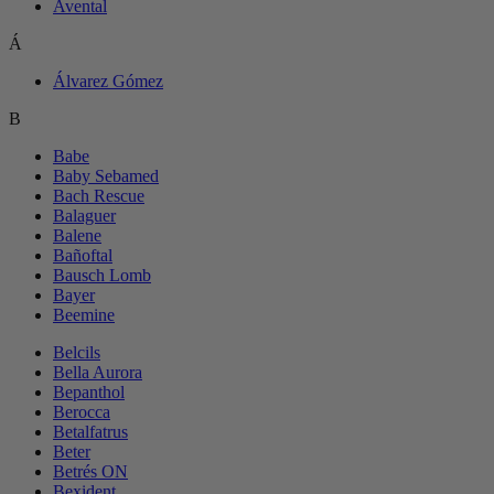
Avental
Á
Álvarez Gómez
B
Babe
Baby Sebamed
Bach Rescue
Balaguer
Balene
Bañoftal
Bausch Lomb
Bayer
Beemine
Belcils
Bella Aurora
Bepanthol
Berocca
Betalfatrus
Beter
Betrés ON
Bexident