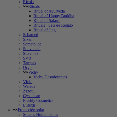
Ricola
Rituals
Ritual of Ayurveda
Ritual of Happy Buddha
Ritual of Sakura
Rituals - Sets de Regalo
Ritual of Jing
Sebamed
Siken
Somatoline
Souvenaid
Suavinex
SVR
Tampax
Urgo
Vichy
Vichy Desodorantes
Vicks
Weleda
Zzzquil
Cysticlean
Freshly Cosmetics
Elifexir
Protección solar
Solares Nutricionales