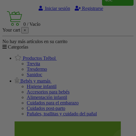
Iniciar sesión
Registrarse
0
/
Vacío
Your cart
×
No hay más artículos en su carrito
Categorías
Productos Trébol
Trevita
Tresdermo
Sanidoc
Bebés y mamás
Higiene infantil
Accesorios para bebés
Alimentación infantil
Cuidados para el embarazo
Cuidados post-parto
Pañales, toallitas y cuidado del pañal