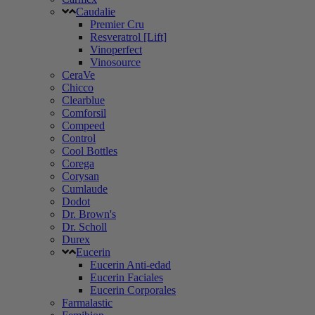
Caudalie
Premier Cru
Resveratrol [Lift]
Vinoperfect
Vinosource
CeraVe
Chicco
Clearblue
Comforsil
Compeed
Control
Cool Bottles
Corega
Corysan
Cumlaude
Dodot
Dr. Brown's
Dr. Scholl
Durex
Eucerin
Eucerin Anti-edad
Eucerin Faciales
Eucerin Corporales
Farmalastic