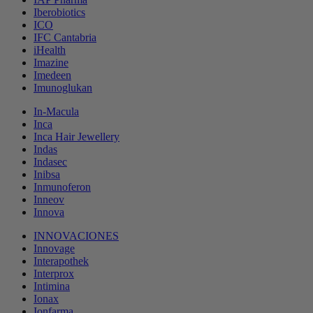
Iberobiotics
ICO
IFC Cantabria
iHealth
Imazine
Imedeen
Imunoglukan
In-Macula
Inca
Inca Hair Jewellery
Indas
Indasec
Inibsa
Inmunoferon
Inneov
Innova
INNOVACIONES
Innovage
Interapothek
Interprox
Intimina
Ionax
Ionfarma