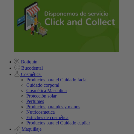
Botiquín
Bucodental
Cosmética
Productos para el Cuidado facial
Cuidado corporal
Cosmética Masculina
Protección solar
Perfumes
Productos para pies y manos
Nutricosmetica
Estuches de cosmética
Productos para el Cuidado capilar
Maquillaje