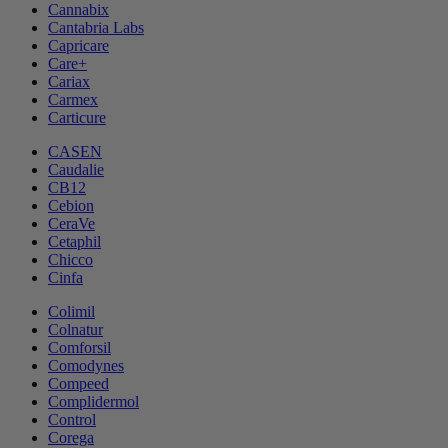
Cannabix
Cantabria Labs
Capricare
Care+
Cariax
Carmex
Carticure
CASEN
Caudalie
CB12
Cebion
CeraVe
Cetaphil
Chicco
Cinfa
Colimil
Colnatur
Comforsil
Comodynes
Compeed
Complidermol
Control
Corega