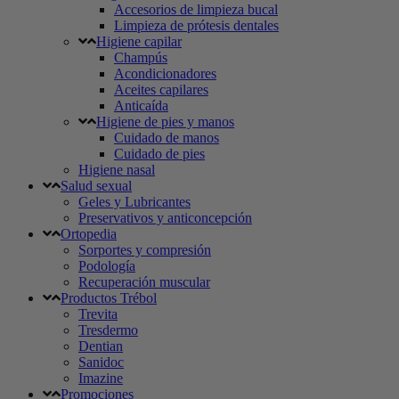
Accesorios de limpieza bucal
Limpieza de prótesis dentales
Higiene capilar
Champús
Acondicionadores
Aceites capilares
Anticaída
Higiene de pies y manos
Cuidado de manos
Cuidado de pies
Higiene nasal
Salud sexual
Geles y Lubricantes
Preservativos y anticoncepción
Ortopedia
Sorportes y compresión
Podología
Recuperación muscular
Productos Trébol
Trevita
Tresdermo
Dentian
Sanidoc
Imazine
Promociones