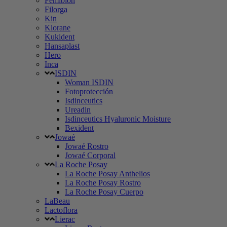
Femibion
Filorga
Kin
Klorane
Kukident
Hansaplast
Hero
Inca
ISDIN
Woman ISDIN
Fotoprotección
Isdinceutics
Ureadin
Isdinceutics Hyaluronic Moisture
Bexident
Jowaé
Jowaé Rostro
Jowaé Corporal
La Roche Posay
La Roche Posay Anthelios
La Roche Posay Rostro
La Roche Posay Cuerpo
LaBeau
Lactoflora
Lierac