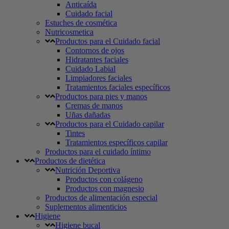
Anticaída
Cuidado facial
Estuches de cosmética
Nutricosmetica
Productos para el Cuidado facial
Contornos de ojos
Hidratantes faciales
Cuidado Labial
Limpiadores faciales
Tratamientos faciales específicos
Productos para pies y manos
Cremas de manos
Uñas dañadas
Productos para el Cuidado capilar
Tintes
Tratamientos específicos capilar
Productos para el cuidado íntimo
Productos de dietética
Nutrición Deportiva
Productos con colágeno
Productos con magnesio
Productos de alimentación especial
Suplementos alimenticios
Higiene
Higiene bucal