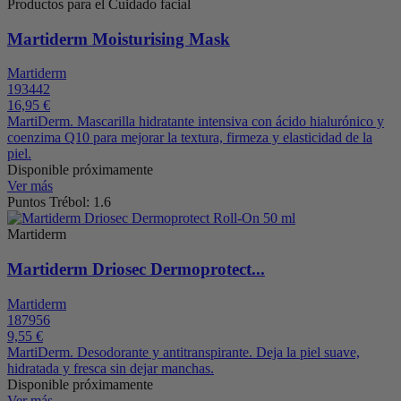
Productos para el Cuidado facial
Martiderm Moisturising Mask
Martiderm
193442
16,95 €
MartiDerm. Mascarilla hidratante intensiva con ácido hialurónico y
coenzima Q10 para mejorar la textura, firmeza y elasticidad de la
piel.
Disponible próximamente
Ver más
Puntos Trébol: 1.6
Martiderm
Martiderm Driosec Dermoprotect...
Martiderm
187956
9,55 €
MartiDerm. Desodorante y antitranspirante. Deja la piel suave,
hidratada y fresca sin dejar manchas.
Disponible próximamente
Ver más