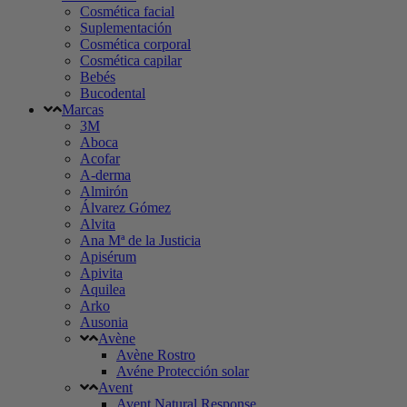
Cosmética facial
Suplementación
Cosmética corporal
Cosmética capilar
Bebés
Bucodental
Marcas
3M
Aboca
Acofar
A-derma
Almirón
Álvarez Gómez
Alvita
Ana Mª de la Justicia
Apisérum
Apivita
Aquilea
Arko
Ausonia
Avène
Avène Rostro
Avéne Protección solar
Avent
Avent Natural Response