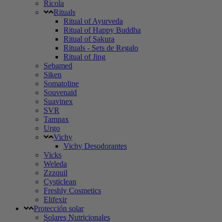
Ricola
Rituals
Ritual of Ayurveda
Ritual of Happy Buddha
Ritual of Sakura
Rituals - Sets de Regalo
Ritual of Jing
Sebamed
Siken
Somatoline
Souvenaid
Suavinex
SVR
Tampax
Urgo
Vichy
Vichy Desodorantes
Vicks
Weleda
Zzzquil
Cysticlean
Freshly Cosmetics
Elifexir
Protección solar
Solares Nutricionales