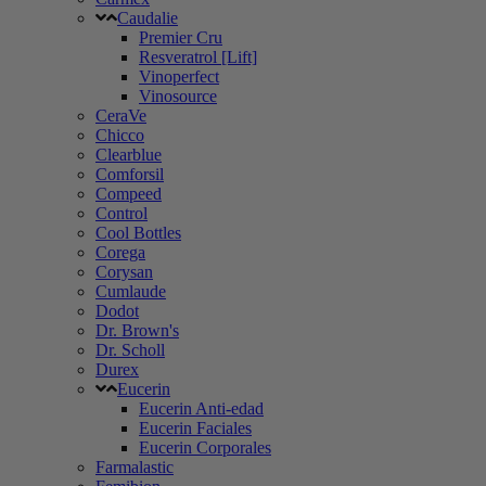
Caudalie
Premier Cru
Resveratrol [Lift]
Vinoperfect
Vinosource
CeraVe
Chicco
Clearblue
Comforsil
Compeed
Control
Cool Bottles
Corega
Corysan
Cumlaude
Dodot
Dr. Brown's
Dr. Scholl
Durex
Eucerin
Eucerin Anti-edad
Eucerin Faciales
Eucerin Corporales
Farmalastic