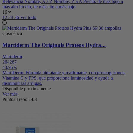
Relevancia
Nombre, A a Z
Nombre, Z a A
Precio: de más bajo a
más alto
Precio, de más alto a más bajo
16
12
24
36
Ver todo
Cosmética
Martiderm The Originals Proteos Hydra...
Martiderm
264267
43,95 €
MartiDerm. Fórmula hidratante y reafirmante, con proteoglicanos,
Vitamina C y FPS, que proporciona luminosidad y ayuda a
disminuir las arrugas.
Disponible próximamente
Ver más
Puntos Trébol: 4.3