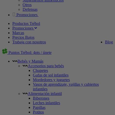
Suplementos alimenticios
Otros
Defensas
Promociones
Productos Trébol
Promociones
Marcas
Precios Bajos
Trabaja con nosotros
Blog
Puntos Trébol: 4pts / únete
Bebés y Mamás
Accesorios para bebés
Chupetes
Gafas de sol infantiles
Mordedores y juguetes
Vasos de aprendizaje, vajillas y cubiertos
infantiles
Alimentación infantil
Biberones
Leches infantiles
Papillas
Potitos