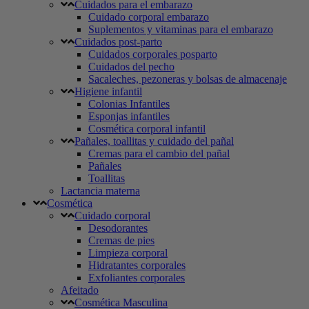
Cuidados para el embarazo
Cuidado corporal embarazo
Suplementos y vitaminas para el embarazo
Cuidados post-parto
Cuidados corporales posparto
Cuidados del pecho
Sacaleches, pezoneras y bolsas de almacenaje
Higiene infantil
Colonias Infantiles
Esponjas infantiles
Cosmética corporal infantil
Pañales, toallitas y cuidado del pañal
Cremas para el cambio del pañal
Pañales
Toallitas
Lactancia materna
Cosmética
Cuidado corporal
Desodorantes
Cremas de pies
Limpieza corporal
Hidratantes corporales
Exfoliantes corporales
Afeitado
Cosmética Masculina