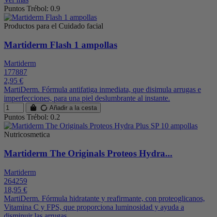
Puntos Trébol: 0.9
Productos para el Cuidado facial
Martiderm Flash 1 ampollas
Martiderm
177887
2,95 €
MartiDerm. Fórmula antifatiga inmediata, que disimula arrugas e
imperfecciones, para una piel deslumbrante al instante.
Añadir a la cesta
Puntos Trébol: 0.2
Nutricosmetica
Martiderm The Originals Proteos Hydra...
Martiderm
264259
18,95 €
MartiDerm. Fórmula hidratante y reafirmante, con proteoglicanos,
Vitamina C y FPS, que proporciona luminosidad y ayuda a
disminuir las arrugas.