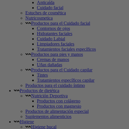
Anticaída
Cuidado facial
Estuches de cosmética
Nutricosmetica
Productos para el Cuidado facial
Contornos de ojos
Hidratantes faciales
Cuidado Labial
Limpiadores faciales
Tratamientos faciales específicos
Productos para pies y manos
Cremas de manos
Uñas dañadas
Productos para el Cuidado capilar
Tintes
Tratamientos específicos capilar
Productos para el cuidado íntimo
Productos de dietética
Nutrición Deportiva
Productos con colágeno
Productos con magnesio
Productos de alimentación especial
Suplementos alimenticios
Higiene
Higiene bucal