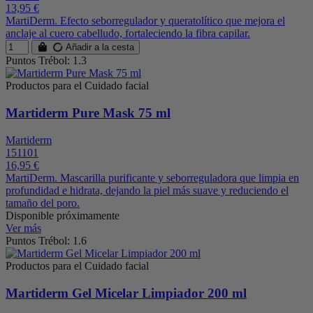
13,95 €
MartiDerm. Efecto seborregulador y queratolítico que mejora el
anclaje al cuero cabelludo, fortaleciendo la fibra capilar.
Añadir a la cesta
Puntos Trébol: 1.3
Productos para el Cuidado facial
Martiderm Pure Mask 75 ml
Martiderm
151101
16,95 €
MartiDerm. Mascarilla purificante y seborreguladora que limpia en
profundidad e hidrata, dejando la piel más suave y reduciendo el
tamaño del poro.
Disponible próximamente
Ver más
Puntos Trébol: 1.6
Productos para el Cuidado facial
Martiderm Gel Micelar Limpiador 200 ml