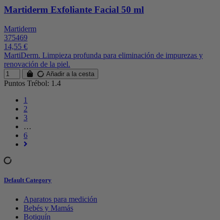
Martiderm Exfoliante Facial 50 ml
Martiderm
375469
14,55 €
MartiDerm. Limpieza profunda para eliminación de impurezas y
renovación de la piel.
Añadir a la cesta
Puntos Trébol: 1.4
1
2
3
…
6
Default Category
Aparatos para medición
Bebés y Mamás
Botiquín