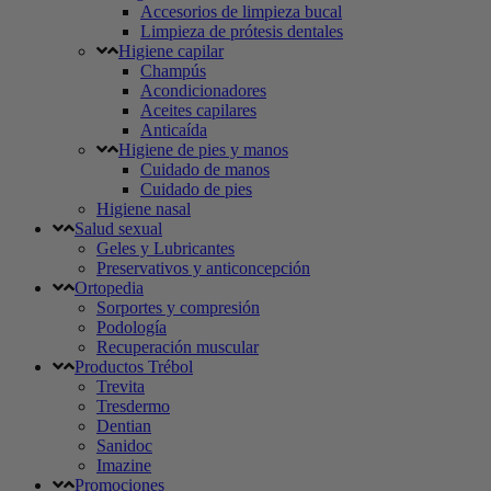
Accesorios de limpieza bucal
Limpieza de prótesis dentales
Higiene capilar
Champús
Acondicionadores
Aceites capilares
Anticaída
Higiene de pies y manos
Cuidado de manos
Cuidado de pies
Higiene nasal
Salud sexual
Geles y Lubricantes
Preservativos y anticoncepción
Ortopedia
Sorportes y compresión
Podología
Recuperación muscular
Productos Trébol
Trevita
Tresdermo
Dentian
Sanidoc
Imazine
Promociones