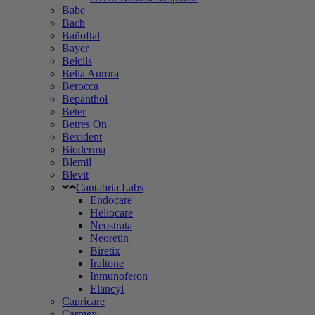
Babe
Bach
Bañoftal
Bayer
Belcils
Bella Aurora
Berocca
Bepanthol
Beter
Betres On
Bexident
Bioderma
Blemil
Blevit
Cantabria Labs
Endocare
Heliocare
Neostrata
Neoretin
Biretix
Iraltone
Inmunoferon
Elancyl
Capricare
Carmex