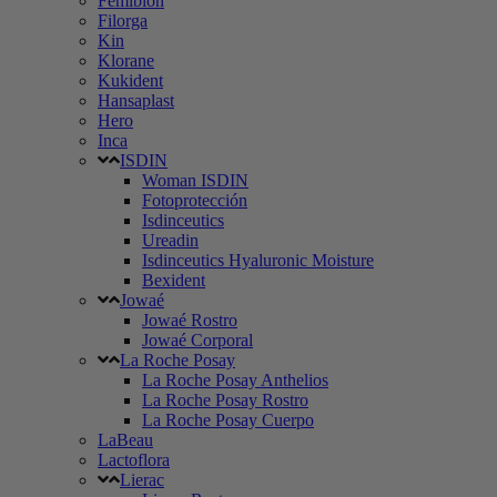
Femibion
Filorga
Kin
Klorane
Kukident
Hansaplast
Hero
Inca
ISDIN
Woman ISDIN
Fotoprotección
Isdinceutics
Ureadin
Isdinceutics Hyaluronic Moisture
Bexident
Jowaé
Jowaé Rostro
Jowaé Corporal
La Roche Posay
La Roche Posay Anthelios
La Roche Posay Rostro
La Roche Posay Cuerpo
LaBeau
Lactoflora
Lierac