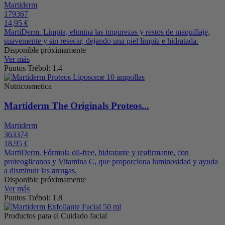
Martiderm
179367
14,95 €
MartiDerm. Limpia, elimina las impurezas y restos de maquillaje,
suavemente y sin resecar, dejando una piel limpia e hidratada.
Disponible próximamente
Ver más
Puntos Trébol: 1.4
Nutricosmetica
Martiderm The Originals Proteos...
Martiderm
363374
18,95 €
MartiDerm. Fórmula oil-free, hidratante y reafirmante, con
proteoglicanos y Vitamina C, que proporciona luminosidad y ayuda
a disminuir las arrugas.
Disponible próximamente
Ver más
Puntos Trébol: 1.8
Productos para el Cuidado facial