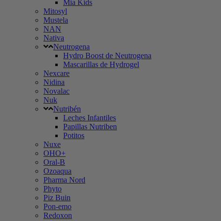
Mia Kids
Mitosyl
Mustela
NAN
Nativa
Neutrogena
Hydro Boost de Neutrogena
Mascarillas de Hydrogel
Nexcare
Nidina
Novalac
Nuk
Nutribén
Leches Infantiles
Papillas Nutriben
Potitos
Nuxe
OHO+
Oral-B
Ozoaqua
Pharma Nord
Phyto
Piz Buin
Pon-emo
Redoxon