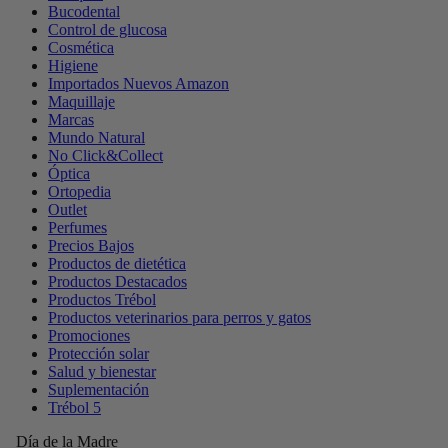
Bucodental
Control de glucosa
Cosmética
Higiene
Importados Nuevos Amazon
Maquillaje
Marcas
Mundo Natural
No Click&Collect
Óptica
Ortopedia
Outlet
Perfumes
Precios Bajos
Productos de dietética
Productos Destacados
Productos Trébol
Productos veterinarios para perros y gatos
Promociones
Protección solar
Salud y bienestar
Suplementación
Trébol 5
Día de la Madre