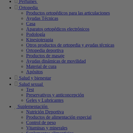
Perfumes
Ortopedia
Productos ortopédicos para las articulaciones
Ayudas Técnicas
Casa
Aparatos ortopédicos electrónicos
Podología
Kinesioterapia
Otros productos de ortopedia y ayudas técnicas
Ortopedia deportiva
Productos de masaje
Ayudas dinámicas de movilidad
Material de cura
Apósitos
Salud y bienestar
Salud sexual
Test
Preservativos y anticoncepción
Geles y Lubricantes
Suplementación
Nutrición Deportiva
Productos de alimentación especial
Control de peso
Vitaminas y minerales