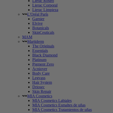
Lierac Rostro
Lierac Corporal
Lierac Limpieza
L'Oréal París
Garnier
Elvive
Botanicals
SkinCeuticals
MAM
Martiderm
The Originals
Essentials
Black Diamond
Platinum
Pigment Zero
Acniover
Body Care
Legvass
Hair System
Driosec
Skin Repair
MIA Cosmetics
MIA Cosmetics Labiales
MIA Cosmetics Esmaltes de uñas
MIA Cosmetics Tratamientos de uñas