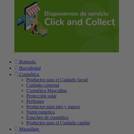
Botiquín
Bucodental
Cosmética
Productos para el Cuidado facial
Cuidado corporal
Cosmética Masculina
Protección solar
Perfumes
Productos para pies y manos
Nutricosmetica
Estuches de cosmética
Productos para el Cuidado capilar
Maquillaje