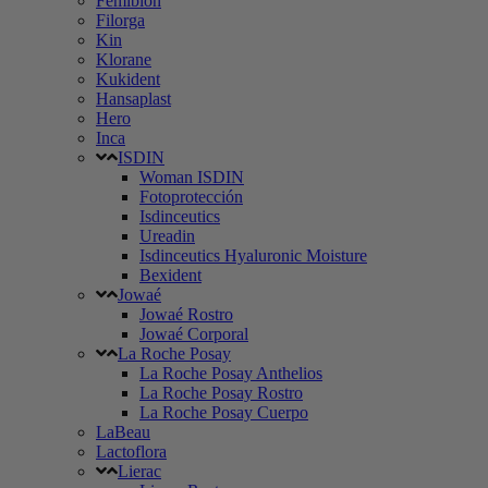
Femibion
Filorga
Kin
Klorane
Kukident
Hansaplast
Hero
Inca
ISDIN
Woman ISDIN
Fotoprotección
Isdinceutics
Ureadin
Isdinceutics Hyaluronic Moisture
Bexident
Jowaé
Jowaé Rostro
Jowaé Corporal
La Roche Posay
La Roche Posay Anthelios
La Roche Posay Rostro
La Roche Posay Cuerpo
LaBeau
Lactoflora
Lierac