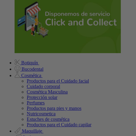
Botiquín
Bucodental
Cosmética
Productos para el Cuidado facial
Cuidado corporal
Cosmética Masculina
Protección solar
Perfumes
Productos para pies y manos
Nutricosmetica
Estuches de cosmética
Productos para el Cuidado capilar
Maquillaje