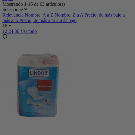
Mostrando 1-16 de 63 artículo(s)
Seleccione
Relevancia
Nombre, A a Z
Nombre, Z a A
Precio: de más bajo a
más alto
Precio, de más alto a más bajo
16
12
24
36
Ver todo