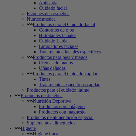
Anticaída
Cuidado facial
Estuches de cosmética
Nutricosmetica
Productos para el Cuidado facial
Contornos de ojos
Hidratantes faciales
Cuidado Labial
Limpiadores faciales
Tratamientos faciales específicos
Productos para pies y manos
Cremas de manos
Uñas dañadas
Productos para el Cuidado capilar
Tintes
Tratamientos específicos capilar
Productos para el cuidado íntimo
Productos de dietética
Nutrición Deportiva
Productos con colágeno
Productos con magnesio
Productos de alimentación especial
Suplementos alimenticios
Higiene
Higiene bucal