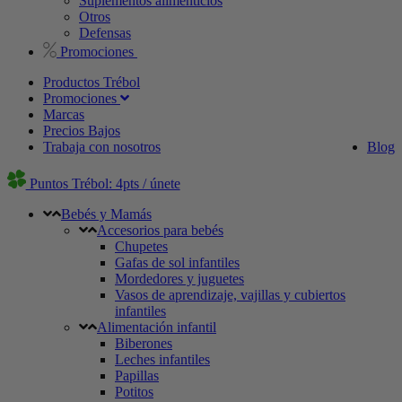
Suplementos alimenticios
Otros
Defensas
Promociones
Productos Trébol
Promociones
Marcas
Precios Bajos
Trabaja con nosotros
Blog
Puntos Trébol: 4pts / únete
Bebés y Mamás
Accesorios para bebés
Chupetes
Gafas de sol infantiles
Mordedores y juguetes
Vasos de aprendizaje, vajillas y cubiertos
infantiles
Alimentación infantil
Biberones
Leches infantiles
Papillas
Potitos