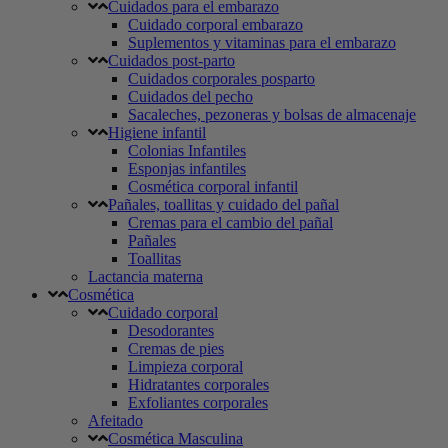
Cuidados para el embarazo
Cuidado corporal embarazo
Suplementos y vitaminas para el embarazo
Cuidados post-parto
Cuidados corporales posparto
Cuidados del pecho
Sacaleches, pezoneras y bolsas de almacenaje
Higiene infantil
Colonias Infantiles
Esponjas infantiles
Cosmética corporal infantil
Pañales, toallitas y cuidado del pañal
Cremas para el cambio del pañal
Pañales
Toallitas
Lactancia materna
Cosmética
Cuidado corporal
Desodorantes
Cremas de pies
Limpieza corporal
Hidratantes corporales
Exfoliantes corporales
Afeitado
Cosmética Masculina