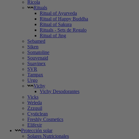
Ricola
Rituals
Ritual of Ayurveda
Ritual of Happy Buddha
Ritual of Sakura
Rituals - Sets de Regalo
Ritual of Jing
Sebamed
Siken
Somatoline
Souvenaid
Suavinex
SVR
Tampax
Urgo
Vichy
Vichy Desodorantes
Vicks
Weleda
Zzzquil
Cysticlean
Freshly Cosmetics
Elifexir
Protección solar
Solares Nutricionales