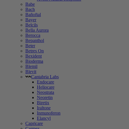
Babe
Bach
Bañoftal
Bayer
Belcils
Bella Aurora
Berocca
Bepanthol
Beter
Betres On
Bexident
Bioderma
Blemil
Blevit
Cantabria Labs
Endocare
Heliocare
Neostrata
Neoretin
Biretix
Iraltone
Inmunoferon
Elancyl
Capricare
Carmex