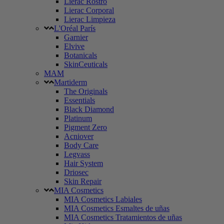
Lierac Rostro
Lierac Corporal
Lierac Limpieza
L'Oréal París
Garnier
Elvive
Botanicals
SkinCeuticals
MAM
Martiderm
The Originals
Essentials
Black Diamond
Platinum
Pigment Zero
Acniover
Body Care
Legvass
Hair System
Driosec
Skin Repair
MIA Cosmetics
MIA Cosmetics Labiales
MIA Cosmetics Esmaltes de uñas
MIA Cosmetics Tratamientos de uñas