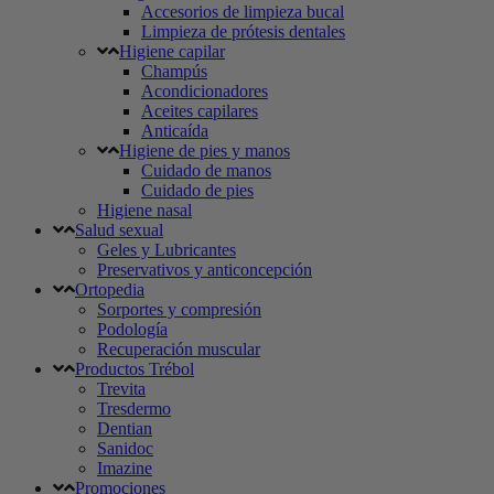
Accesorios de limpieza bucal
Limpieza de prótesis dentales
Higiene capilar
Champús
Acondicionadores
Aceites capilares
Anticaída
Higiene de pies y manos
Cuidado de manos
Cuidado de pies
Higiene nasal
Salud sexual
Geles y Lubricantes
Preservativos y anticoncepción
Ortopedia
Sorportes y compresión
Podología
Recuperación muscular
Productos Trébol
Trevita
Tresdermo
Dentian
Sanidoc
Imazine
Promociones