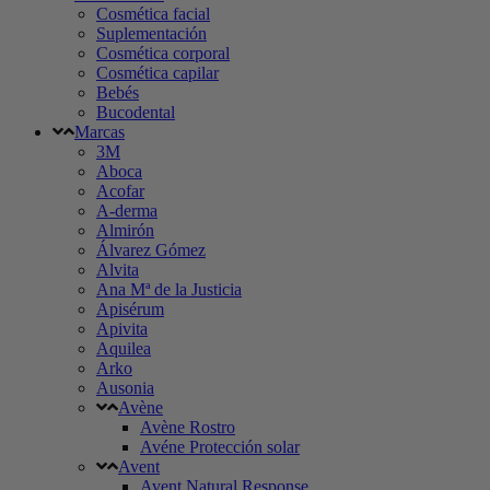
Cosmética facial
Suplementación
Cosmética corporal
Cosmética capilar
Bebés
Bucodental
Marcas
3M
Aboca
Acofar
A-derma
Almirón
Álvarez Gómez
Alvita
Ana Mª de la Justicia
Apisérum
Apivita
Aquilea
Arko
Ausonia
Avène
Avène Rostro
Avéne Protección solar
Avent
Avent Natural Response