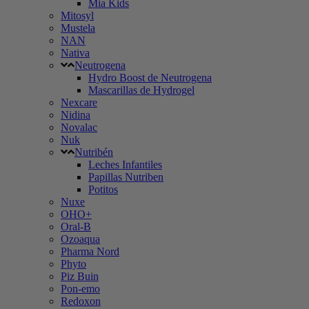
Mia Kids
Mitosyl
Mustela
NAN
Nativa
Neutrogena
Hydro Boost de Neutrogena
Mascarillas de Hydrogel
Nexcare
Nidina
Novalac
Nuk
Nutribén
Leches Infantiles
Papillas Nutriben
Potitos
Nuxe
OHO+
Oral-B
Ozoaqua
Pharma Nord
Phyto
Piz Buin
Pon-emo
Redoxon