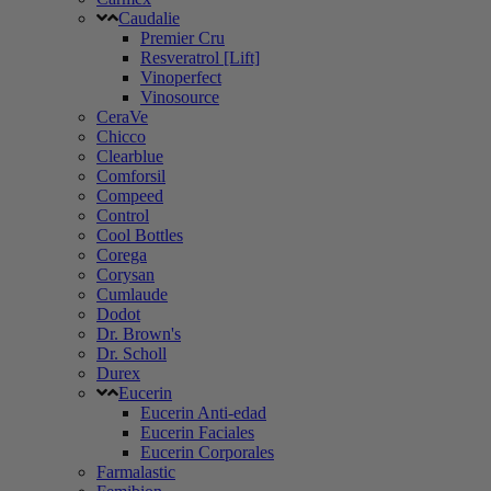
Caudalie
Premier Cru
Resveratrol [Lift]
Vinoperfect
Vinosource
CeraVe
Chicco
Clearblue
Comforsil
Compeed
Control
Cool Bottles
Corega
Corysan
Cumlaude
Dodot
Dr. Brown's
Dr. Scholl
Durex
Eucerin
Eucerin Anti-edad
Eucerin Faciales
Eucerin Corporales
Farmalastic