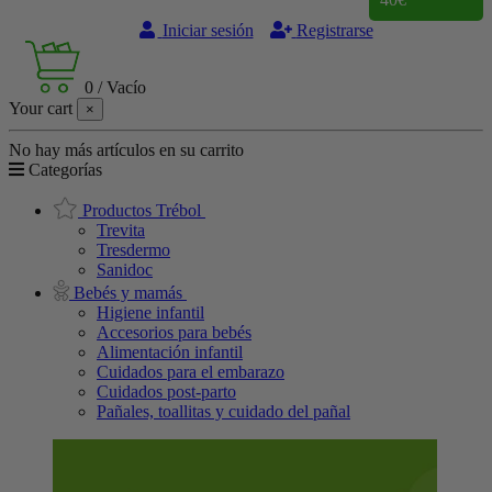
Iniciar sesión
Registrarse
0
/
Vacío
Your cart
×
No hay más artículos en su carrito
Categorías
Productos Trébol
Trevita
Tresdermo
Sanidoc
Bebés y mamás
Higiene infantil
Accesorios para bebés
Alimentación infantil
Cuidados para el embarazo
Cuidados post-parto
Pañales, toallitas y cuidado del pañal