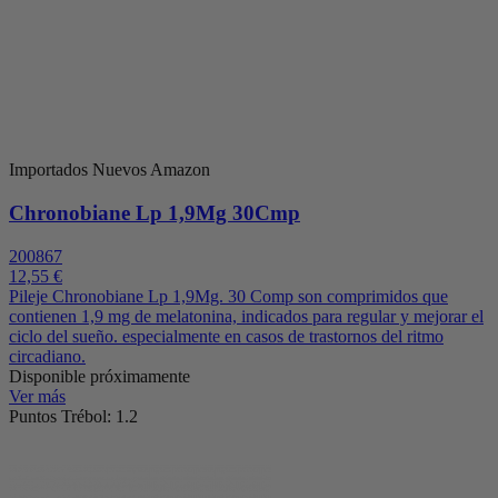
Importados Nuevos Amazon
Chronobiane Lp 1,9Mg 30Cmp
200867
12,55 €
Pileje Chronobiane Lp 1,9Mg. 30 Comp son comprimidos que
contienen 1,9 mg de melatonina, indicados para regular y mejorar el
ciclo del sueño. especialmente en casos de trastornos del ritmo
circadiano.
Disponible próximamente
Ver más
Puntos Trébol: 1.2