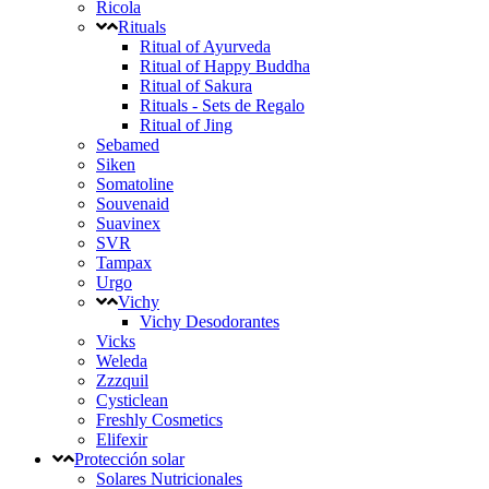
Ricola
Rituals
Ritual of Ayurveda
Ritual of Happy Buddha
Ritual of Sakura
Rituals - Sets de Regalo
Ritual of Jing
Sebamed
Siken
Somatoline
Souvenaid
Suavinex
SVR
Tampax
Urgo
Vichy
Vichy Desodorantes
Vicks
Weleda
Zzzquil
Cysticlean
Freshly Cosmetics
Elifexir
Protección solar
Solares Nutricionales