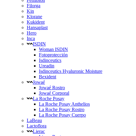
Femibion
Filorga
Kin
Klorane
Kukident
Hansaplast
Hero
Inca
ISDIN
Woman ISDIN
Fotoprotección
Isdinceutics
Ureadin
Isdinceutics Hyaluronic Moisture
Bexident
Jowaé
Jowaé Rostro
Jowaé Corporal
La Roche Posay
La Roche Posay Anthelios
La Roche Posay Rostro
La Roche Posay Cuerpo
LaBeau
Lactoflora
Lierac