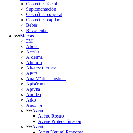
Cosmética facial
Suplementación
Cosmética corporal
Cosmética capilar
Bebés
Bucodental
Marcas
3M
Aboca
Acofar
A-derma
Almirón
Álvarez Gómez
Alvita
Ana Mª de la Justicia
Apisérum
Apivita
Aquilea
Arko
Ausonia
Avène
Avène Rostro
Avéne Protección solar
Avent
Avent Natural Response