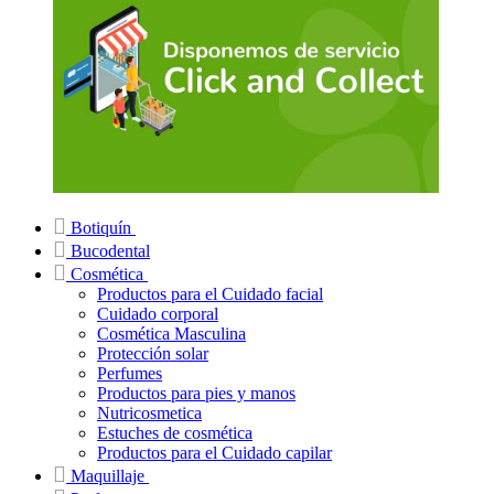
Botiquín
Bucodental
Cosmética
Productos para el Cuidado facial
Cuidado corporal
Cosmética Masculina
Protección solar
Perfumes
Productos para pies y manos
Nutricosmetica
Estuches de cosmética
Productos para el Cuidado capilar
Maquillaje