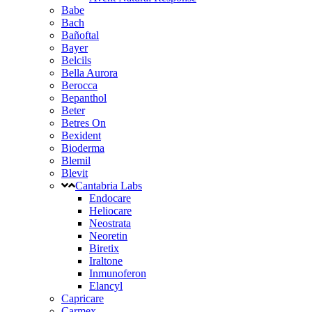
Babe
Bach
Bañoftal
Bayer
Belcils
Bella Aurora
Berocca
Bepanthol
Beter
Betres On
Bexident
Bioderma
Blemil
Blevit
Cantabria Labs
Endocare
Heliocare
Neostrata
Neoretin
Biretix
Iraltone
Inmunoferon
Elancyl
Capricare
Carmex