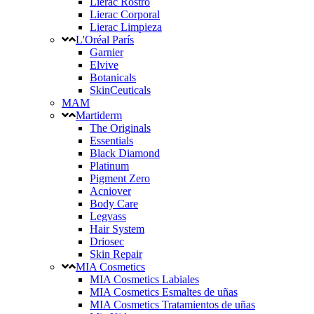
Lierac Rostro
Lierac Corporal
Lierac Limpieza
L'Oréal París
Garnier
Elvive
Botanicals
SkinCeuticals
MAM
Martiderm
The Originals
Essentials
Black Diamond
Platinum
Pigment Zero
Acniover
Body Care
Legvass
Hair System
Driosec
Skin Repair
MIA Cosmetics
MIA Cosmetics Labiales
MIA Cosmetics Esmaltes de uñas
MIA Cosmetics Tratamientos de uñas