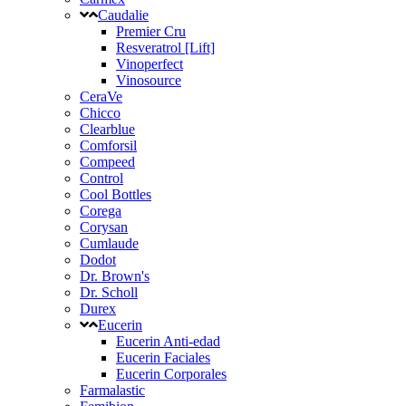
Caudalie
Premier Cru
Resveratrol [Lift]
Vinoperfect
Vinosource
CeraVe
Chicco
Clearblue
Comforsil
Compeed
Control
Cool Bottles
Corega
Corysan
Cumlaude
Dodot
Dr. Brown's
Dr. Scholl
Durex
Eucerin
Eucerin Anti-edad
Eucerin Faciales
Eucerin Corporales
Farmalastic