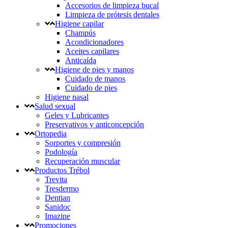
Accesorios de limpieza bucal
Limpieza de prótesis dentales
Higiene capilar
Champús
Acondicionadores
Aceites capilares
Anticaída
Higiene de pies y manos
Cuidado de manos
Cuidado de pies
Higiene nasal
Salud sexual
Geles y Lubricantes
Preservativos y anticoncepción
Ortopedia
Sorportes y compresión
Podología
Recuperación muscular
Productos Trébol
Trevita
Tresdermo
Dentian
Sanidoc
Imazine
Promociones