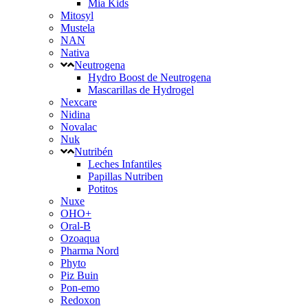
Mia Kids
Mitosyl
Mustela
NAN
Nativa
Neutrogena
Hydro Boost de Neutrogena
Mascarillas de Hydrogel
Nexcare
Nidina
Novalac
Nuk
Nutribén
Leches Infantiles
Papillas Nutriben
Potitos
Nuxe
OHO+
Oral-B
Ozoaqua
Pharma Nord
Phyto
Piz Buin
Pon-emo
Redoxon