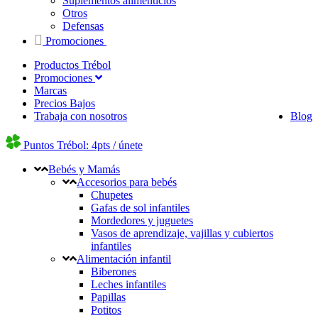
Suplementos alimenticios
Otros
Defensas
Promociones
Productos Trébol
Promociones
Marcas
Precios Bajos
Trabaja con nosotros
Blog
Puntos Trébol: 4pts / únete
Bebés y Mamás
Accesorios para bebés
Chupetes
Gafas de sol infantiles
Mordedores y juguetes
Vasos de aprendizaje, vajillas y cubiertos
infantiles
Alimentación infantil
Biberones
Leches infantiles
Papillas
Potitos