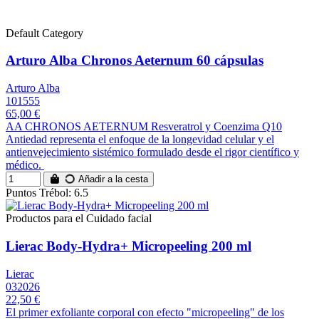
Default Category
Arturo Alba Chronos Aeternum 60 cápsulas
Arturo Alba
101555
65,00 €
AA CHRONOS AETERNUM Resveratrol y Coenzima Q10
Antiedad representa el enfoque de la longevidad celular y el
antienvejecimiento sistémico formulado desde el rigor científico y
médico.
Añadir a la cesta
Puntos Trébol: 6.5
Productos para el Cuidado facial
Lierac Body-Hydra+ Micropeeling 200 ml
Lierac
032026
22,50 €
El primer exfoliante corporal con efecto "micropeeling" de los