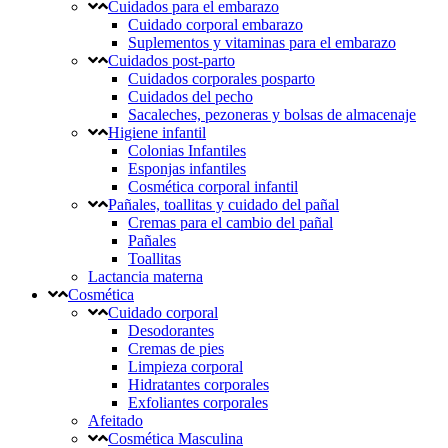
Cuidados para el embarazo
Cuidado corporal embarazo
Suplementos y vitaminas para el embarazo
Cuidados post-parto
Cuidados corporales posparto
Cuidados del pecho
Sacaleches, pezoneras y bolsas de almacenaje
Higiene infantil
Colonias Infantiles
Esponjas infantiles
Cosmética corporal infantil
Pañales, toallitas y cuidado del pañal
Cremas para el cambio del pañal
Pañales
Toallitas
Lactancia materna
Cosmética
Cuidado corporal
Desodorantes
Cremas de pies
Limpieza corporal
Hidratantes corporales
Exfoliantes corporales
Afeitado
Cosmética Masculina