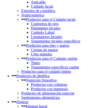
Anticaída
Cuidado facial
Estuches de cosmética
Nutricosmetica
Productos para el Cuidado facial
Contornos de ojos
Hidratantes faciales
Cuidado Labial
Limpiadores faciales
Tratamientos faciales específicos
Productos para pies y manos
Cremas de manos
Uñas dañadas
Productos para el Cuidado capilar
Tintes
Tratamientos específicos capilar
Productos para el cuidado íntimo
Productos de dietética
Nutrición Deportiva
Productos con colágeno
Productos con magnesio
Productos de alimentación especial
Suplementos alimenticios
Higiene
Higiene bucal