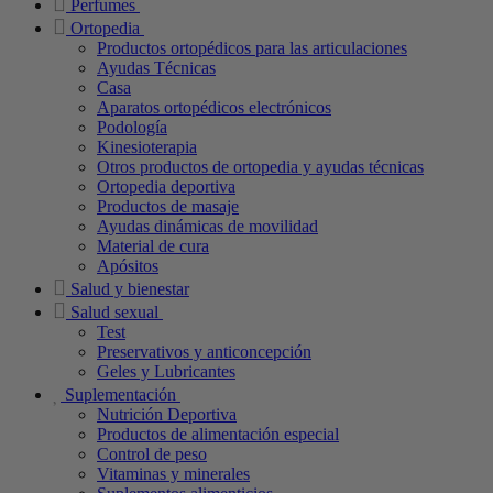
Perfumes
Ortopedia
Productos ortopédicos para las articulaciones
Ayudas Técnicas
Casa
Aparatos ortopédicos electrónicos
Podología
Kinesioterapia
Otros productos de ortopedia y ayudas técnicas
Ortopedia deportiva
Productos de masaje
Ayudas dinámicas de movilidad
Material de cura
Apósitos
Salud y bienestar
Salud sexual
Test
Preservativos y anticoncepción
Geles y Lubricantes
Suplementación
Nutrición Deportiva
Productos de alimentación especial
Control de peso
Vitaminas y minerales