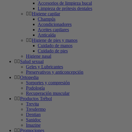
Accesorios de limpieza bucal
Limpieza de prótesis dentales
Higiene capilar
Champús
Acondicionadores
Aceites capilares
Anticaída
Higiene de pies y manos
Cuidado de manos
Cuidado de pies
Higiene nasal
Salud sexual
Geles y Lubricantes
Preservativos y anticoncepción
Ortopedia
Sorportes y compresión
Podología
Recuperación muscular
Productos Trébol
Trevita
Tresdermo
Dentian
Sanidoc
Imazine
Promociones