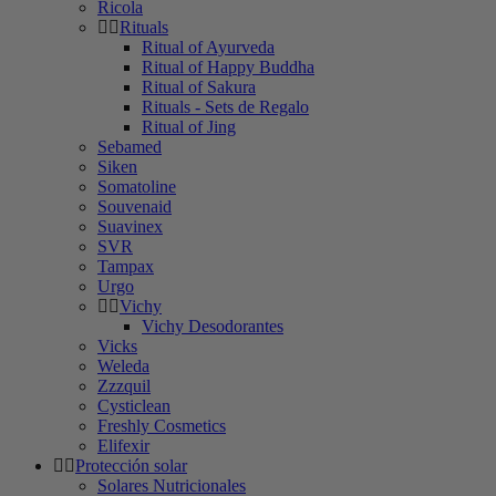
Ricola
Rituals
Ritual of Ayurveda
Ritual of Happy Buddha
Ritual of Sakura
Rituals - Sets de Regalo
Ritual of Jing
Sebamed
Siken
Somatoline
Souvenaid
Suavinex
SVR
Tampax
Urgo
Vichy
Vichy Desodorantes
Vicks
Weleda
Zzzquil
Cysticlean
Freshly Cosmetics
Elifexir
Protección solar
Solares Nutricionales