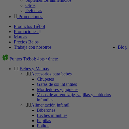
Suplementos alimenticios
Otros
Defensas
Promociones
Productos Trébol
Promociones
Marcas
Precios Bajos
Trabaja con nosotros
Blog
Puntos Trébol: 4pts / únete
Bebés y Mamás
Accesorios para bebés
Chupetes
Gafas de sol infantiles
Mordedores y juguetes
Vasos de aprendizaje, vajillas y cubiertos
infantiles
Alimentación infantil
Biberones
Leches infantiles
Papillas
Potitos