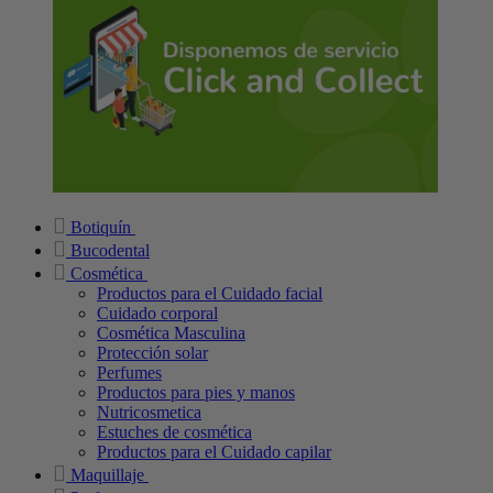
Botiquín
Bucodental
Cosmética
Productos para el Cuidado facial
Cuidado corporal
Cosmética Masculina
Protección solar
Perfumes
Productos para pies y manos
Nutricosmetica
Estuches de cosmética
Productos para el Cuidado capilar
Maquillaje