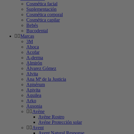
Cosmética facial
Suplementación
Cosmética corporal
Cosmética capilar
Bebés
Bucodental
Marcas
3M
Aboca
Acofar
A-derma
Almirón
Álvarez Gómez
Alvita
Ana Mª de la Justicia
Apisérum
Apivita
Aquilea
Arko
Ausonia
Avène
Avène Rostro
Avéne Protección solar
Avent
Avent Natural Response