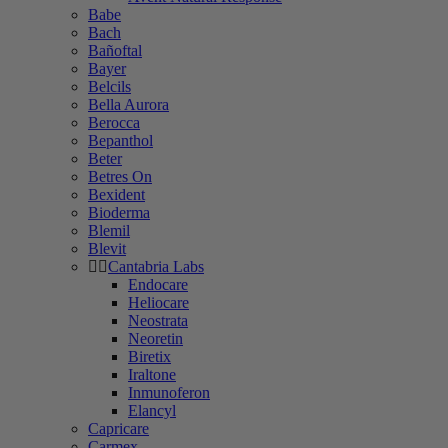
Babe
Bach
Bañoftal
Bayer
Belcils
Bella Aurora
Berocca
Bepanthol
Beter
Betres On
Bexident
Bioderma
Blemil
Blevit
Cantabria Labs
Endocare
Heliocare
Neostrata
Neoretin
Biretix
Iraltone
Inmunoferon
Elancyl
Capricare
Carmex