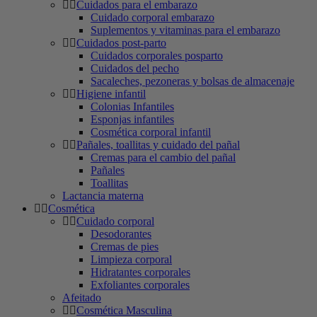
Cuidados para el embarazo
Cuidado corporal embarazo
Suplementos y vitaminas para el embarazo
Cuidados post-parto
Cuidados corporales posparto
Cuidados del pecho
Sacaleches, pezoneras y bolsas de almacenaje
Higiene infantil
Colonias Infantiles
Esponjas infantiles
Cosmética corporal infantil
Pañales, toallitas y cuidado del pañal
Cremas para el cambio del pañal
Pañales
Toallitas
Lactancia materna
Cosmética
Cuidado corporal
Desodorantes
Cremas de pies
Limpieza corporal
Hidratantes corporales
Exfoliantes corporales
Afeitado
Cosmética Masculina