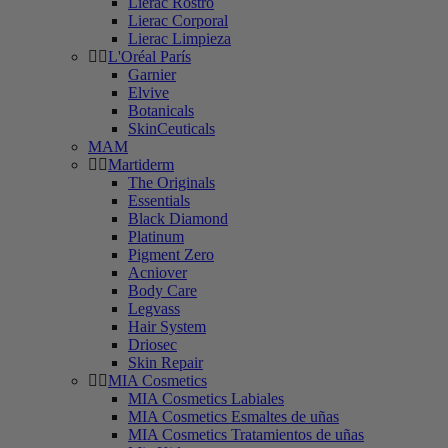
Lierac Rostro
Lierac Corporal
Lierac Limpieza
L'Oréal París
Garnier
Elvive
Botanicals
SkinCeuticals
MAM
Martiderm
The Originals
Essentials
Black Diamond
Platinum
Pigment Zero
Acniover
Body Care
Legvass
Hair System
Driosec
Skin Repair
MIA Cosmetics
MIA Cosmetics Labiales
MIA Cosmetics Esmaltes de uñas
MIA Cosmetics Tratamientos de uñas