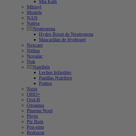
Mia Kids
Mitosyl
Mustela
NAN
Nativa
Neutrogena
Hydro Boost de Neutrogena
Mascarillas de Hydrogel
Nexcare
Nidina
Novalac
Nuk
Nutribén
Leches Infantiles
Papillas Nutriben
Potitos
Nuxe
OHO+
Oral-B
Ozoaqua
Pharma Nord
Phyto
Piz Buin
Pon-emo
Redoxon