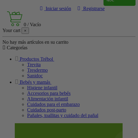
Iniciar sesión
Registrarse
0
/
Vacío
Your cart
×
No hay más artículos en su carrito
Categorías
Productos Trébol
Trevita
Tresdermo
Sanidoc
Bebés y mamás
Higiene infantil
Accesorios para bebés
Alimentación infantil
Cuidados para el embarazo
Cuidados post-parto
Pañales, toallitas y cuidado del pañal