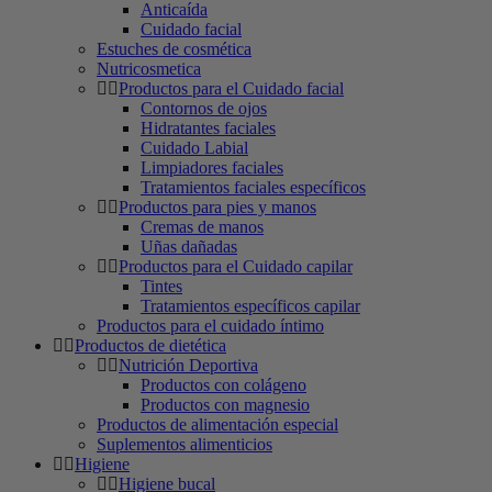
Anticaída
Cuidado facial
Estuches de cosmética
Nutricosmetica
Productos para el Cuidado facial
Contornos de ojos
Hidratantes faciales
Cuidado Labial
Limpiadores faciales
Tratamientos faciales específicos
Productos para pies y manos
Cremas de manos
Uñas dañadas
Productos para el Cuidado capilar
Tintes
Tratamientos específicos capilar
Productos para el cuidado íntimo
Productos de dietética
Nutrición Deportiva
Productos con colágeno
Productos con magnesio
Productos de alimentación especial
Suplementos alimenticios
Higiene
Higiene bucal