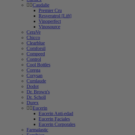
Caudalie
Premier Cru
Resveratrol [Lift]
Vinoperfect
Vinosource
CeraVe
Chicco
Clearblue
Comforsil
Compeed
Control
Cool Bottles
Corega
Corysan
Cumlaude
Dodot
Dr. Brown's
Dr. Scholl
Durex
Eucerin
Eucerin Anti-edad
Eucerin Faciales
Eucerin Corporales
Farmalastic