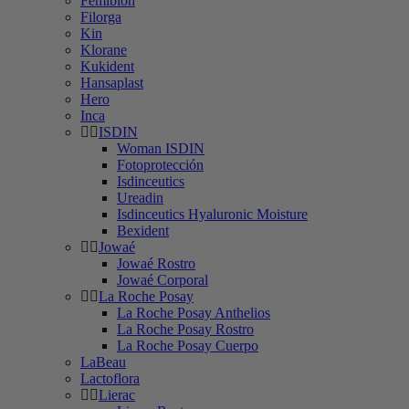
Femibion
Filorga
Kin
Klorane
Kukident
Hansaplast
Hero
Inca
ISDIN
Woman ISDIN
Fotoprotección
Isdinceutics
Ureadin
Isdinceutics Hyaluronic Moisture
Bexident
Jowaé
Jowaé Rostro
Jowaé Corporal
La Roche Posay
La Roche Posay Anthelios
La Roche Posay Rostro
La Roche Posay Cuerpo
LaBeau
Lactoflora
Lierac