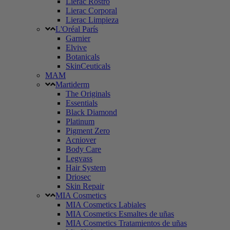
Lierac Rostro
Lierac Corporal
Lierac Limpieza
L'Oréal París
Garnier
Elvive
Botanicals
SkinCeuticals
MAM
Martiderm
The Originals
Essentials
Black Diamond
Platinum
Pigment Zero
Acniover
Body Care
Legvass
Hair System
Driosec
Skin Repair
MIA Cosmetics
MIA Cosmetics Labiales
MIA Cosmetics Esmaltes de uñas
MIA Cosmetics Tratamientos de uñas