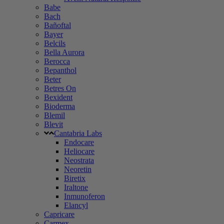
Babe
Bach
Bañoftal
Bayer
Belcils
Bella Aurora
Berocca
Bepanthol
Beter
Betres On
Bexident
Bioderma
Blemil
Blevit
Cantabria Labs
Endocare
Heliocare
Neostrata
Neoretin
Biretix
Iraltone
Inmunoferon
Elancyl
Capricare
Carmex