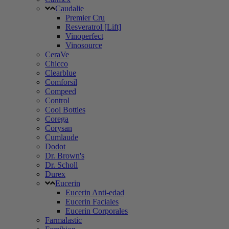
Caudalie
Premier Cru
Resveratrol [Lift]
Vinoperfect
Vinosource
CeraVe
Chicco
Clearblue
Comforsil
Compeed
Control
Cool Bottles
Corega
Corysan
Cumlaude
Dodot
Dr. Brown's
Dr. Scholl
Durex
Eucerin
Eucerin Anti-edad
Eucerin Faciales
Eucerin Corporales
Farmalastic