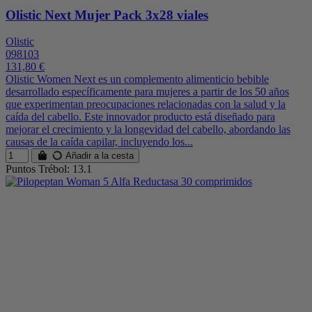
Olistic Next Mujer Pack 3x28 viales
Olistic
098103
131,80 €
Olistic Women Next es un complemento alimenticio bebible
desarrollado específicamente para mujeres a partir de los 50 años
que experimentan preocupaciones relacionadas con la salud y la
caída del cabello. Este innovador producto está diseñado para
mejorar el crecimiento y la longevidad del cabello, abordando las
causas de la caída capilar, incluyendo los...
Añadir a la cesta
Puntos Trébol: 13.1