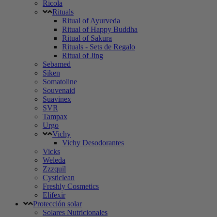
Ricola
Rituals
Ritual of Ayurveda
Ritual of Happy Buddha
Ritual of Sakura
Rituals - Sets de Regalo
Ritual of Jing
Sebamed
Siken
Somatoline
Souvenaid
Suavinex
SVR
Tampax
Urgo
Vichy
Vichy Desodorantes
Vicks
Weleda
Zzzquil
Cysticlean
Freshly Cosmetics
Elifexir
Protección solar
Solares Nutricionales