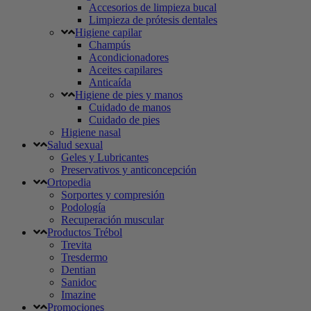
Accesorios de limpieza bucal
Limpieza de prótesis dentales
Higiene capilar
Champús
Acondicionadores
Aceites capilares
Anticaída
Higiene de pies y manos
Cuidado de manos
Cuidado de pies
Higiene nasal
Salud sexual
Geles y Lubricantes
Preservativos y anticoncepción
Ortopedia
Sorportes y compresión
Podología
Recuperación muscular
Productos Trébol
Trevita
Tresdermo
Dentian
Sanidoc
Imazine
Promociones