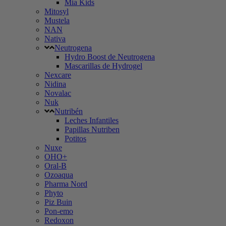
Mia Kids
Mitosyl
Mustela
NAN
Nativa
Neutrogena
Hydro Boost de Neutrogena
Mascarillas de Hydrogel
Nexcare
Nidina
Novalac
Nuk
Nutribén
Leches Infantiles
Papillas Nutriben
Potitos
Nuxe
OHO+
Oral-B
Ozoaqua
Pharma Nord
Phyto
Piz Buin
Pon-emo
Redoxon