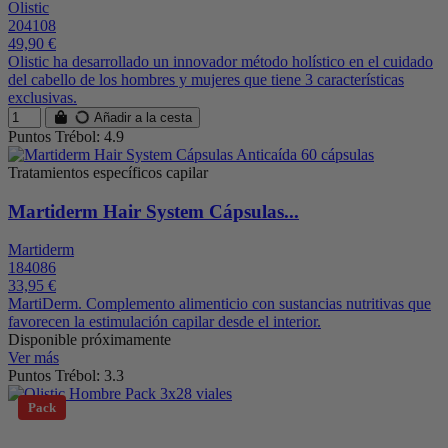
Olistic
204108
49,90 €
Olistic ha desarrollado un innovador método holístico en el cuidado
del cabello de los hombres y mujeres que tiene 3 características
exclusivas.
Añadir a la cesta
Puntos Trébol: 4.9
Tratamientos específicos capilar
Martiderm Hair System Cápsulas...
Martiderm
184086
33,95 €
MartiDerm. Complemento alimenticio con sustancias nutritivas que
favorecen la estimulación capilar desde el interior.
Disponible próximamente
Ver más
Puntos Trébol: 3.3
Pack