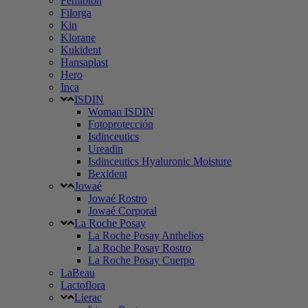
Femibion
Filorga
Kin
Klorane
Kukident
Hansaplast
Hero
Inca
ISDIN
Woman ISDIN
Fotoprotección
Isdinceutics
Ureadin
Isdinceutics Hyaluronic Moisture
Bexident
Jowaé
Jowaé Rostro
Jowaé Corporal
La Roche Posay
La Roche Posay Anthelios
La Roche Posay Rostro
La Roche Posay Cuerpo
LaBeau
Lactoflora
Lierac