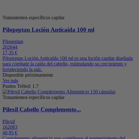
Tratamientos específicos capilar
Pilopeptan Loción Anticaída 100 ml
Pilopeptan
202644
17,35 €
Pilopeptan Loción Anticaída 100 ml es una loción capilar diseñada
para combatir la caída del cabello, estimulando su crecimiento y
fortaleciendo la raíz.
Disponible próximamente
Ver más
Puntos Trébol: 1.7
Tratamientos específicos capilar
Pilexil Cabello Complemento...
Pilexil
162083
40,95 €
Complemento alimenticio que contribuye al mantenimiento del