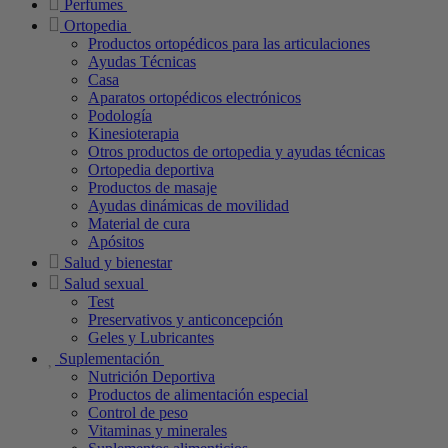
Perfumes
Ortopedia
Productos ortopédicos para las articulaciones
Ayudas Técnicas
Casa
Aparatos ortopédicos electrónicos
Podología
Kinesioterapia
Otros productos de ortopedia y ayudas técnicas
Ortopedia deportiva
Productos de masaje
Ayudas dinámicas de movilidad
Material de cura
Apósitos
Salud y bienestar
Salud sexual
Test
Preservativos y anticoncepción
Geles y Lubricantes
Suplementación
Nutrición Deportiva
Productos de alimentación especial
Control de peso
Vitaminas y minerales