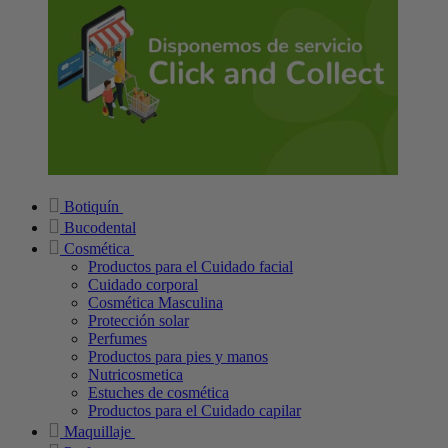
Botiquín
Bucodental
Cosmética
Productos para el Cuidado facial
Cuidado corporal
Cosmética Masculina
Protección solar
Perfumes
Productos para pies y manos
Nutricosmetica
Estuches de cosmética
Productos para el Cuidado capilar
Maquillaje