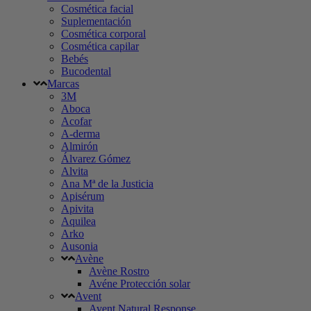
Cosmética facial
Suplementación
Cosmética corporal
Cosmética capilar
Bebés
Bucodental
Marcas
3M
Aboca
Acofar
A-derma
Almirón
Álvarez Gómez
Alvita
Ana Mª de la Justicia
Apisérum
Apivita
Aquilea
Arko
Ausonia
Avène
Avène Rostro
Avéne Protección solar
Avent
Avent Natural Response