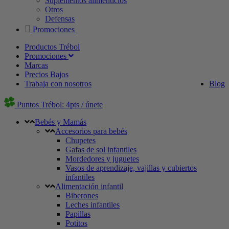
Suplementos alimenticios
Otros
Defensas
Promociones
Productos Trébol
Promociones
Marcas
Precios Bajos
Trabaja con nosotros
Blog
Puntos Trébol: 4pts / únete
Bebés y Mamás
Accesorios para bebés
Chupetes
Gafas de sol infantiles
Mordedores y juguetes
Vasos de aprendizaje, vajillas y cubiertos
infantiles
Alimentación infantil
Biberones
Leches infantiles
Papillas
Potitos