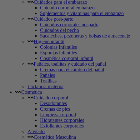
Cuidados para el embarazo
Cuidado corporal embarazo
Suplementos y vitaminas para el embarazo
Cuidados post-parto
Cuidados corporales posparto
Cuidados del pecho
Sacaleches, pezoneras y bolsas de almacenaje
Higiene infantil
Colonias Infantiles
Esponjas infantiles
Cosmética corporal infantil
Pañales, toallitas y cuidado del pañal
Cremas para el cambio del pañal
Pañales
Toallitas
Lactancia materna
Cosmética
Cuidado corporal
Desodorantes
Cremas de pies
Limpieza corporal
Hidratantes corporales
Exfoliantes corporales
Afeitado
Cosmética Masculina