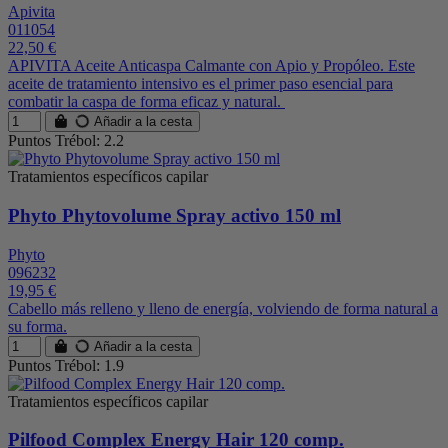
Apivita
011054
22,50 €
APIVITA Aceite Anticaspa Calmante con Apio y Propóleo. Este
aceite de tratamiento intensivo es el primer paso esencial para
combatir la caspa de forma eficaz y natural.
Añadir a la cesta
Puntos Trébol: 2.2
Tratamientos específicos capilar
Phyto Phytovolume Spray activo 150 ml
Phyto
096232
19,95 €
Cabello más relleno y lleno de energía, volviendo de forma natural a
su forma.
Añadir a la cesta
Puntos Trébol: 1.9
Tratamientos específicos capilar
Pilfood Complex Energy Hair 120 comp.