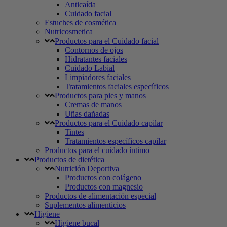
Anticaída
Cuidado facial
Estuches de cosmética
Nutricosmetica
Productos para el Cuidado facial
Contornos de ojos
Hidratantes faciales
Cuidado Labial
Limpiadores faciales
Tratamientos faciales específicos
Productos para pies y manos
Cremas de manos
Uñas dañadas
Productos para el Cuidado capilar
Tintes
Tratamientos específicos capilar
Productos para el cuidado íntimo
Productos de dietética
Nutrición Deportiva
Productos con colágeno
Productos con magnesio
Productos de alimentación especial
Suplementos alimenticios
Higiene
Higiene bucal