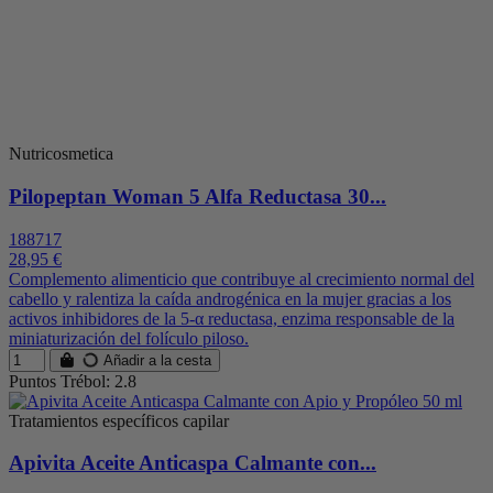
Nutricosmetica
Pilopeptan Woman 5 Alfa Reductasa 30...
188717
28,95 €
Complemento alimenticio que contribuye al crecimiento normal del
cabello y ralentiza la caída androgénica en la mujer gracias a los
activos inhibidores de la 5-α reductasa, enzima responsable de la
miniaturización del folículo piloso.
Añadir a la cesta
Puntos Trébol: 2.8
Tratamientos específicos capilar
Apivita Aceite Anticaspa Calmante con...