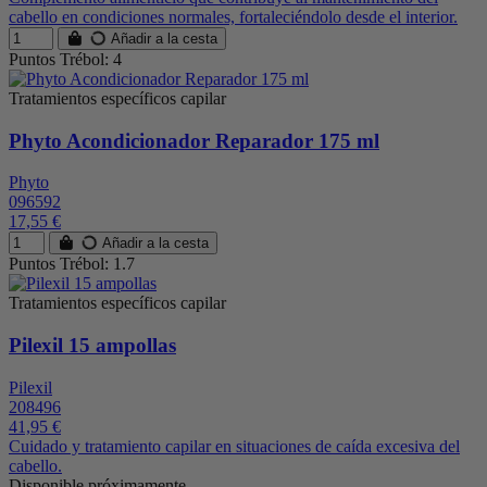
cabello en condiciones normales, fortaleciéndolo desde el interior.
Añadir a la cesta
Puntos Trébol: 4
Tratamientos específicos capilar
Phyto Acondicionador Reparador 175 ml
Phyto
096592
17,55 €
Añadir a la cesta
Puntos Trébol: 1.7
Tratamientos específicos capilar
Pilexil 15 ampollas
Pilexil
208496
41,95 €
Cuidado y tratamiento capilar en situaciones de caída excesiva del
cabello.
Disponible próximamente