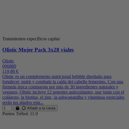
Tratamientos específicos capilar
Olistic Mujer Pack 3x28 viales
Olistic
096880
119,80 €
Olistic es un complemento nutricional bebible diseñado para
fortalecer, nutrir y combatir la caída del cabello femenino. Con una
fórmula única compuesta por más de 30 ingredientes naturales y
veganos, Olistic incluye 12 potentes antioxidantes, que junto con el
colágeno, la biotina, el zinc, la ashwagandha y vitaminas esenciales
serán tus aliados esta...
Añadir a la cesta
Puntos Trébol: 11.9