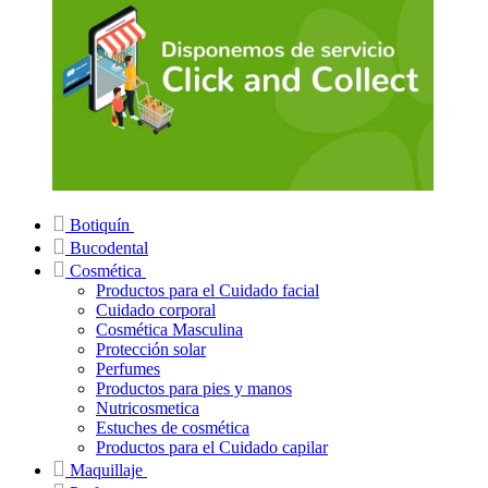
Botiquín
Bucodental
Cosmética
Productos para el Cuidado facial
Cuidado corporal
Cosmética Masculina
Protección solar
Perfumes
Productos para pies y manos
Nutricosmetica
Estuches de cosmética
Productos para el Cuidado capilar
Maquillaje