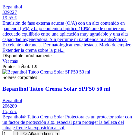
Bepanthol
329227
19,55 €
Emulsión de fase externa acuosa (O/A) con un alto contenido en
pantenol (5%) y bajo contenido lipídico (10%) que le confiere un
adecuado equilibrio entre una aplicación muy agradable y una alta
capacidad regeneradora. Sin perfume ni parabenos ni antisépticos.
Excelente tolerancia. Dermatológicamente testada. Modo de empleo:
Extender la crema sobre la piel...
Disponible próximamente
Ver más
Puntos Trébol: 1.9
Solares corporales
Bepanthol Tatoo Crema Solar SPF50 50 ml
Bepanthol
206289
15,55 €
Bepanthol® Tattoo Crema Solar Protectora es un protector solar con
un factor de protección alto, especial para proteger la belleza del
tatuaje frente la exposición al sol.
Añadir a la cesta