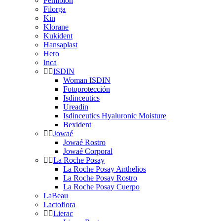
Femibion
Filorga
Kin
Klorane
Kukident
Hansaplast
Hero
Inca
ISDIN
Woman ISDIN
Fotoprotección
Isdinceutics
Ureadin
Isdinceutics Hyaluronic Moisture
Bexident
Jowaé
Jowaé Rostro
Jowaé Corporal
La Roche Posay
La Roche Posay Anthelios
La Roche Posay Rostro
La Roche Posay Cuerpo
LaBeau
Lactoflora
Lierac