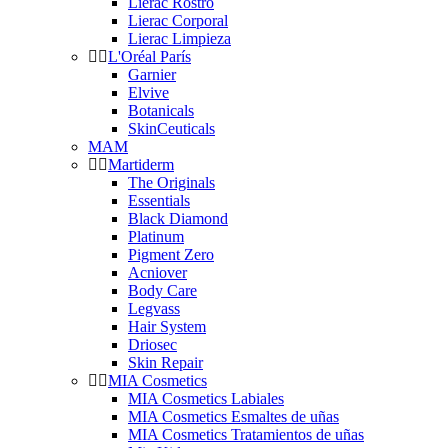
Lierac Rostro
Lierac Corporal
Lierac Limpieza
L'Oréal París
Garnier
Elvive
Botanicals
SkinCeuticals
MAM
Martiderm
The Originals
Essentials
Black Diamond
Platinum
Pigment Zero
Acniover
Body Care
Legvass
Hair System
Driosec
Skin Repair
MIA Cosmetics
MIA Cosmetics Labiales
MIA Cosmetics Esmaltes de uñas
MIA Cosmetics Tratamientos de uñas