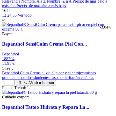
Relevancia
Nombre, A a Z
Nombre, Z a A
Precio: de más bajo a
más alto
Precio, de más alto a más bajo
16
12
24
36
Ver todo
-3,04 €
Bayer
Bepanthol SensiCalm Crema Piel Con...
Bepanthol
188794
11,95 €
14,99 €
Bepanthol Calm Crema alivia el picor y el enrojecimiento
producidos por los siguientes casos de irritación cutánea.
Añadir a la cesta
Puntos Trébol: 1.1
Cuidado corporal
Bepanthol Tattoo Hidrata y Repara La...