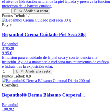
el nivel de hidratación natural de la piel tatuada y preserva la función
protectora de la barrera cutánea.
Añadir a la cesta
Puntos Trébol: 1.1
Bayer
Bepanthol Crema Cuidado Piel Seca 30g
Bepanthol
370528
9,95 €
Emulsión para el cuidado de la piel seca y con tendencia a la
irritación. Ayuda a mantener la piel sana tras tratamientos de estética,
e hidrata tras la exposición solar.
Añadir a la cesta
Puntos Trébol: 0.9
Cosmética
Bepanthol® Derma Bálsamo Corporal...
Bepanthol
198282