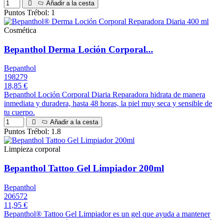
Añadir a la cesta
Puntos Trébol: 1
Cosmética
Bepanthol Derma Loción Corporal...
Bepanthol
198279
18,85 €
Bepanthol Loción Corporal Diaria Reparadora hidrata de manera
inmediata y duradera, hasta 48 horas, la piel muy seca y sensible de
tu cuerpo.
Añadir a la cesta
Puntos Trébol: 1.8
Limpieza corporal
Bepanthol Tattoo Gel Limpiador 200ml
Bepanthol
206572
11,95 €
Bepanthol® Tattoo Gel Limpiador es un gel que ayuda a mantener