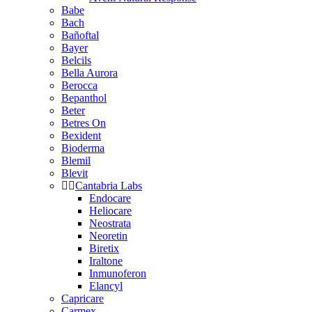
Babe
Bach
Bañoftal
Bayer
Belcils
Bella Aurora
Berocca
Bepanthol
Beter
Betres On
Bexident
Bioderma
Blemil
Blevit
Cantabria Labs
Endocare
Heliocare
Neostrata
Neoretin
Biretix
Iraltone
Inmunoferon
Elancyl
Capricare
Carmex