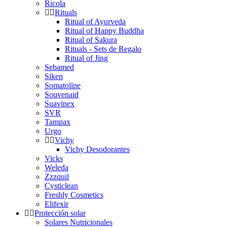
Ricola
Rituals
Ritual of Ayurveda
Ritual of Happy Buddha
Ritual of Sakura
Rituals - Sets de Regalo
Ritual of Jing
Sebamed
Siken
Somatoline
Souvenaid
Suavinex
SVR
Tampax
Urgo
Vichy
Vichy Desodorantes
Vicks
Weleda
Zzzquil
Cysticlean
Freshly Cosmetics
Elifexir
Protección solar
Solares Nutricionales