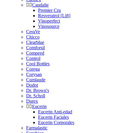
Caudalie
Premier Cru
Resveratrol [Lift]
Vinoperfect
Vinosource
CeraVe
Chicco
Clearblue
Comforsil
Compeed
Control
Cool Bottles
Corega
Corysan
Cumlaude
Dodot
Dr. Brown's
Dr. Scholl
Durex
Eucerin
Eucerin Anti-edad
Eucerin Faciales
Eucerin Corporales
Farmalastic