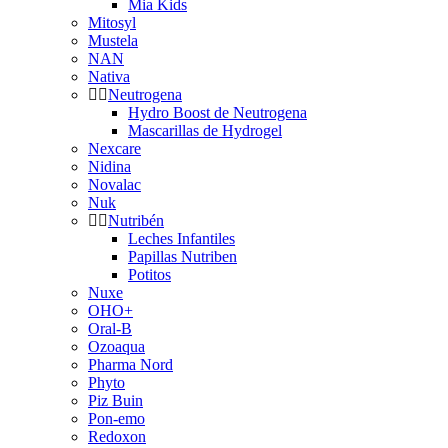
Mia Kids
Mitosyl
Mustela
NAN
Nativa
Neutrogena
Hydro Boost de Neutrogena
Mascarillas de Hydrogel
Nexcare
Nidina
Novalac
Nuk
Nutribén
Leches Infantiles
Papillas Nutriben
Potitos
Nuxe
OHO+
Oral-B
Ozoaqua
Pharma Nord
Phyto
Piz Buin
Pon-emo
Redoxon