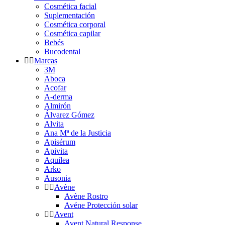
Cosmética facial
Suplementación
Cosmética corporal
Cosmética capilar
Bebés
Bucodental
Marcas
3M
Aboca
Acofar
A-derma
Almirón
Álvarez Gómez
Alvita
Ana Mª de la Justicia
Apisérum
Apivita
Aquilea
Arko
Ausonia
Avène
Avène Rostro
Avéne Protección solar
Avent
Avent Natural Response