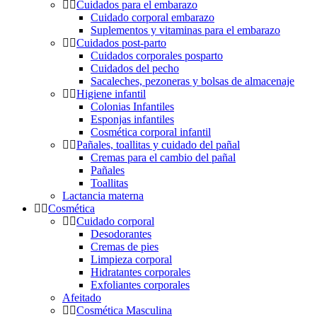
Cuidados para el embarazo
Cuidado corporal embarazo
Suplementos y vitaminas para el embarazo
Cuidados post-parto
Cuidados corporales posparto
Cuidados del pecho
Sacaleches, pezoneras y bolsas de almacenaje
Higiene infantil
Colonias Infantiles
Esponjas infantiles
Cosmética corporal infantil
Pañales, toallitas y cuidado del pañal
Cremas para el cambio del pañal
Pañales
Toallitas
Lactancia materna
Cosmética
Cuidado corporal
Desodorantes
Cremas de pies
Limpieza corporal
Hidratantes corporales
Exfoliantes corporales
Afeitado
Cosmética Masculina