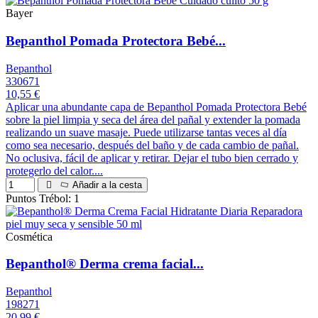
Bayer
Bepanthol Pomada Protectora Bebé...
Bepanthol
330671
10,55 €
Aplicar una abundante capa de Bepanthol Pomada Protectora Bebé
sobre la piel limpia y seca del área del pañal y extender la pomada
realizando un suave masaje. Puede utilizarse tantas veces al día
como sea necesario, después del baño y de cada cambio de pañal.
No oclusiva, fácil de aplicar y retirar. Dejar el tubo bien cerrado y
protegerlo del calor....
Añadir a la cesta
Puntos Trébol: 1
Cosmética
Bepanthol® Derma crema facial...
Bepanthol
198271
20,99 €