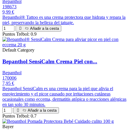
Bepanthol
198673
9,99 €
Bepanthol® Tattoo es una crema protectora que hidrata y repara la
piel, preservando la belleza del tatuaje.
Añadir a la cesta
Puntos Trébol: 0.9
Default Category
Bepanthol SensiCalm Crema Piel con...
Bepanthol
170006
7,95 €
Bepanthol SensiCalm es una crema para la piel que alivia el
enrojecimiento y el picor causado por irritaciones cutáneas
ocasionales como eccema, dermatitis atópica o reacciones alérgicas
en tan solo 30 minutos.
Añadir a la cesta
Puntos Trébol: 0.7
Bayer