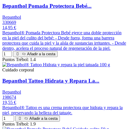
Bepanthol Pomada Protectora Bebé...
Bepanthol
330669
14,95 €
Bepanthol® Pomada Protectora Bebé ejerce una doble protección
en la piel del culito del bebé: - Desde fuera, forma una barrera
protectora que cuida la piel y la aísla de sustancias irritantes. - Desde
dentro, acelera el proceso natural de regeneración de la piel.
Añadir a la cesta
Puntos Trébol: 1.4
Cuidado corporal
Bepanthol Tattoo Hidrata y Repara La...
Bepanthol
198674
19,55 €
Bepanthol® Tattoo es una crema protectora que hidrata y repara la
piel, preservando la belleza del tatuaje.
Añadir a la cesta
Puntos Trébol: 1.9