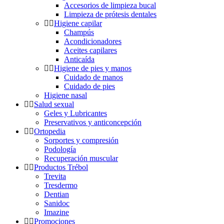
Accesorios de limpieza bucal
Limpieza de prótesis dentales
Higiene capilar
Champús
Acondicionadores
Aceites capilares
Anticaída
Higiene de pies y manos
Cuidado de manos
Cuidado de pies
Higiene nasal
Salud sexual
Geles y Lubricantes
Preservativos y anticoncepción
Ortopedia
Sorportes y compresión
Podología
Recuperación muscular
Productos Trébol
Trevita
Tresdermo
Dentian
Sanidoc
Imazine
Promociones