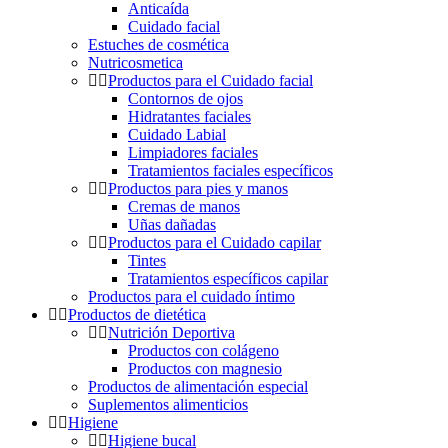
Anticaída
Cuidado facial
Estuches de cosmética
Nutricosmetica
Productos para el Cuidado facial
Contornos de ojos
Hidratantes faciales
Cuidado Labial
Limpiadores faciales
Tratamientos faciales específicos
Productos para pies y manos
Cremas de manos
Uñas dañadas
Productos para el Cuidado capilar
Tintes
Tratamientos específicos capilar
Productos para el cuidado íntimo
Productos de dietética
Nutrición Deportiva
Productos con colágeno
Productos con magnesio
Productos de alimentación especial
Suplementos alimenticios
Higiene
Higiene bucal