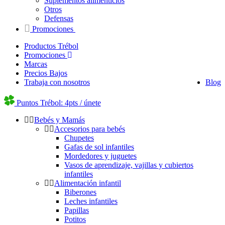
Suplementos alimenticios
Otros
Defensas
Promociones
Productos Trébol
Promociones
Marcas
Precios Bajos
Trabaja con nosotros
Blog
Puntos Trébol: 4pts / únete
Bebés y Mamás
Accesorios para bebés
Chupetes
Gafas de sol infantiles
Mordedores y juguetes
Vasos de aprendizaje, vajillas y cubiertos
infantiles
Alimentación infantil
Biberones
Leches infantiles
Papillas
Potitos