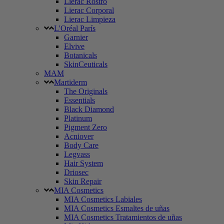
Lierac Rostro
Lierac Corporal
Lierac Limpieza
L'Oréal París
Garnier
Elvive
Botanicals
SkinCeuticals
MAM
Martiderm
The Originals
Essentials
Black Diamond
Platinum
Pigment Zero
Acniover
Body Care
Legvass
Hair System
Driosec
Skin Repair
MIA Cosmetics
MIA Cosmetics Labiales
MIA Cosmetics Esmaltes de uñas
MIA Cosmetics Tratamientos de uñas