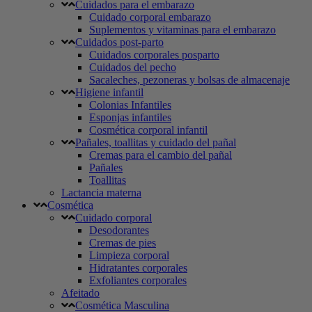
Cuidados para el embarazo
Cuidado corporal embarazo
Suplementos y vitaminas para el embarazo
Cuidados post-parto
Cuidados corporales posparto
Cuidados del pecho
Sacaleches, pezoneras y bolsas de almacenaje
Higiene infantil
Colonias Infantiles
Esponjas infantiles
Cosmética corporal infantil
Pañales, toallitas y cuidado del pañal
Cremas para el cambio del pañal
Pañales
Toallitas
Lactancia materna
Cosmética
Cuidado corporal
Desodorantes
Cremas de pies
Limpieza corporal
Hidratantes corporales
Exfoliantes corporales
Afeitado
Cosmética Masculina