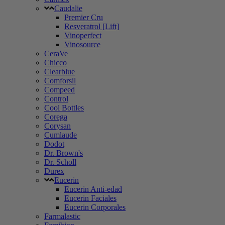
Caudalie
Premier Cru
Resveratrol [Lift]
Vinoperfect
Vinosource
CeraVe
Chicco
Clearblue
Comforsil
Compeed
Control
Cool Bottles
Corega
Corysan
Cumlaude
Dodot
Dr. Brown's
Dr. Scholl
Durex
Eucerin
Eucerin Anti-edad
Eucerin Faciales
Eucerin Corporales
Farmalastic