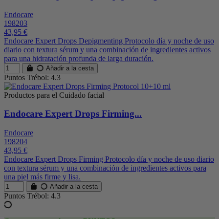
Endocare
198203
43,95 €
Endocare Expert Drops Depigmenting Protocolo día y noche de uso
diario con textura sérum y una combinación de ingredientes activos
para una hidratación profunda de larga duración.
Añadir a la cesta
Puntos Trébol: 4.3
Productos para el Cuidado facial
Endocare Expert Drops Firming...
Endocare
198204
43,95 €
Endocare Expert Drops Firming Protocolo día y noche de uso diario
con textura sérum y una combinación de ingredientes activos para
una piel más firme y lisa.
Añadir a la cesta
Puntos Trébol: 4.3