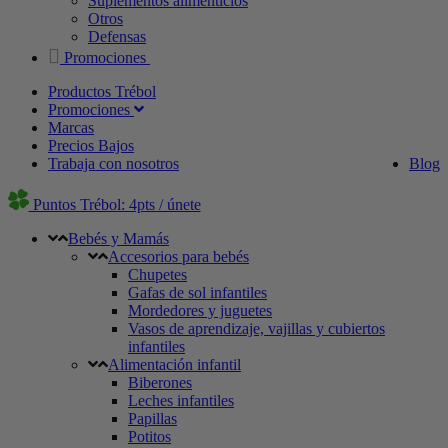
Suplementos alimenticios
Otros
Defensas
Promociones
Productos Trébol
Promociones
Marcas
Precios Bajos
Trabaja con nosotros
Blog
Puntos Trébol: 4pts / únete
Bebés y Mamás
Accesorios para bebés
Chupetes
Gafas de sol infantiles
Mordedores y juguetes
Vasos de aprendizaje, vajillas y cubiertos
infantiles
Alimentación infantil
Biberones
Leches infantiles
Papillas
Potitos