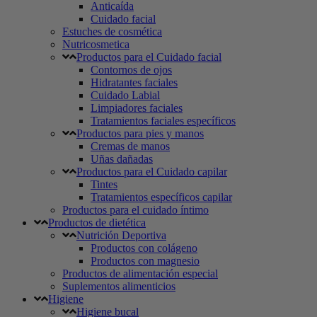
Anticaída
Cuidado facial
Estuches de cosmética
Nutricosmetica
Productos para el Cuidado facial
Contornos de ojos
Hidratantes faciales
Cuidado Labial
Limpiadores faciales
Tratamientos faciales específicos
Productos para pies y manos
Cremas de manos
Uñas dañadas
Productos para el Cuidado capilar
Tintes
Tratamientos específicos capilar
Productos para el cuidado íntimo
Productos de dietética
Nutrición Deportiva
Productos con colágeno
Productos con magnesio
Productos de alimentación especial
Suplementos alimenticios
Higiene
Higiene bucal