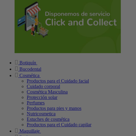
Botiquín
Bucodental
Cosmética
Productos para el Cuidado facial
Cuidado corporal
Cosmética Masculina
Protección solar
Perfumes
Productos para pies y manos
Nutricosmetica
Estuches de cosmética
Productos para el Cuidado capilar
Maquillaje