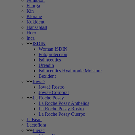
Femibion
Filorga
Kin
Klorane
Kukident
Hansaplast
Hero
Inca
ISDIN
Woman ISDIN
Fotoprotección
Isdinceutics
Ureadin
Isdinceutics Hyaluronic Moisture
Bexident
Jowaé
Jowaé Rostro
Jowaé Corporal
La Roche Posay
La Roche Posay Anthelios
La Roche Posay Rostro
La Roche Posay Cuerpo
LaBeau
Lactoflora
Lierac