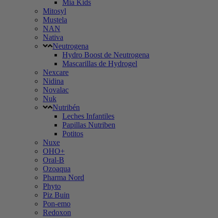
Mia Kids
Mitosyl
Mustela
NAN
Nativa
Neutrogena
Hydro Boost de Neutrogena
Mascarillas de Hydrogel
Nexcare
Nidina
Novalac
Nuk
Nutribén
Leches Infantiles
Papillas Nutriben
Potitos
Nuxe
OHO+
Oral-B
Ozoaqua
Pharma Nord
Phyto
Piz Buin
Pon-emo
Redoxon