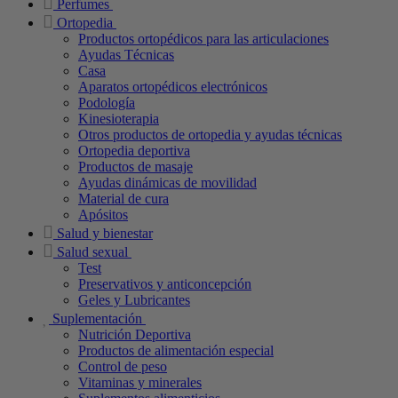
Perfumes
Ortopedia
Productos ortopédicos para las articulaciones
Ayudas Técnicas
Casa
Aparatos ortopédicos electrónicos
Podología
Kinesioterapia
Otros productos de ortopedia y ayudas técnicas
Ortopedia deportiva
Productos de masaje
Ayudas dinámicas de movilidad
Material de cura
Apósitos
Salud y bienestar
Salud sexual
Test
Preservativos y anticoncepción
Geles y Lubricantes
Suplementación
Nutrición Deportiva
Productos de alimentación especial
Control de peso
Vitaminas y minerales