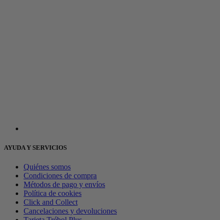
AYUDA Y SERVICIOS
Quiénes somos
Condiciones de compra
Métodos de pago y envíos
Política de cookies
Click and Collect
Cancelaciones y devoluciones
Tarjeta Trébol Plus