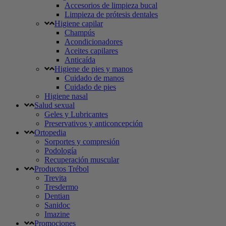
Accesorios de limpieza bucal
Limpieza de prótesis dentales
Higiene capilar
Champús
Acondicionadores
Aceites capilares
Anticaída
Higiene de pies y manos
Cuidado de manos
Cuidado de pies
Higiene nasal
Salud sexual
Geles y Lubricantes
Preservativos y anticoncepción
Ortopedia
Sorportes y compresión
Podología
Recuperación muscular
Productos Trébol
Trevita
Tresdermo
Dentian
Sanidoc
Imazine
Promociones