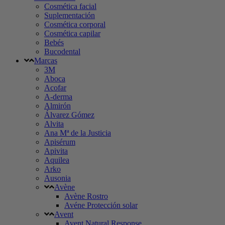
Cosmética facial
Suplementación
Cosmética corporal
Cosmética capilar
Bebés
Bucodental
Marcas
3M
Aboca
Acofar
A-derma
Almirón
Álvarez Gómez
Alvita
Ana Mª de la Justicia
Apisérum
Apivita
Aquilea
Arko
Ausonia
Avène
Avène Rostro
Avéne Protección solar
Avent
Avent Natural Response