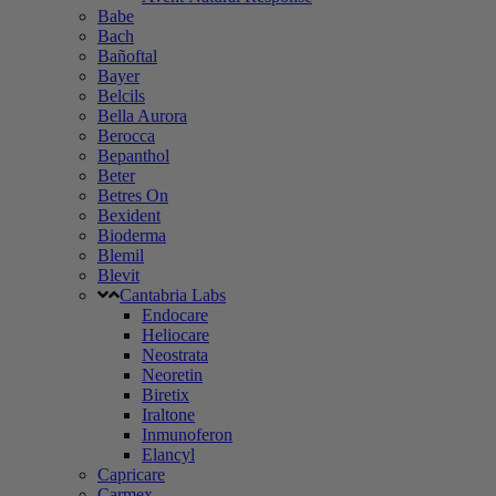
Babe
Bach
Bañoftal
Bayer
Belcils
Bella Aurora
Berocca
Bepanthol
Beter
Betres On
Bexident
Bioderma
Blemil
Blevit
Cantabria Labs
Endocare
Heliocare
Neostrata
Neoretin
Biretix
Iraltone
Inmunoferon
Elancyl
Capricare
Carmex