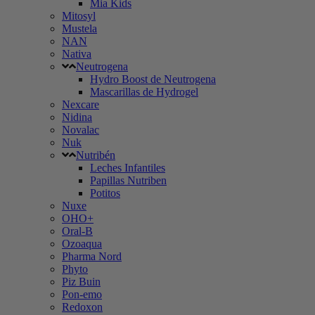
Mia Kids
Mitosyl
Mustela
NAN
Nativa
Neutrogena
Hydro Boost de Neutrogena
Mascarillas de Hydrogel
Nexcare
Nidina
Novalac
Nuk
Nutribén
Leches Infantiles
Papillas Nutriben
Potitos
Nuxe
OHO+
Oral-B
Ozoaqua
Pharma Nord
Phyto
Piz Buin
Pon-emo
Redoxon