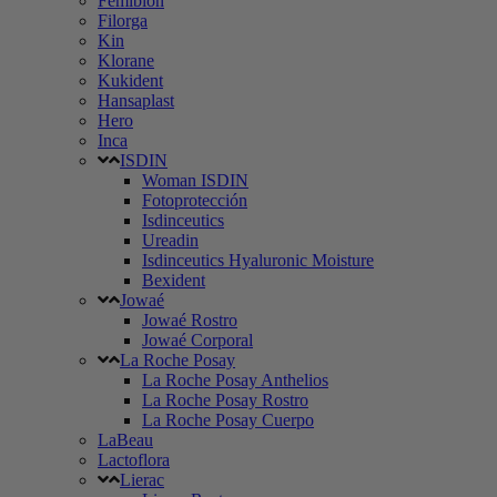
Femibion
Filorga
Kin
Klorane
Kukident
Hansaplast
Hero
Inca
ISDIN
Woman ISDIN
Fotoprotección
Isdinceutics
Ureadin
Isdinceutics Hyaluronic Moisture
Bexident
Jowaé
Jowaé Rostro
Jowaé Corporal
La Roche Posay
La Roche Posay Anthelios
La Roche Posay Rostro
La Roche Posay Cuerpo
LaBeau
Lactoflora
Lierac