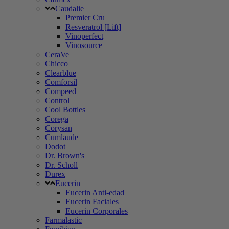
Caudalie
Premier Cru
Resveratrol [Lift]
Vinoperfect
Vinosource
CeraVe
Chicco
Clearblue
Comforsil
Compeed
Control
Cool Bottles
Corega
Corysan
Cumlaude
Dodot
Dr. Brown's
Dr. Scholl
Durex
Eucerin
Eucerin Anti-edad
Eucerin Faciales
Eucerin Corporales
Farmalastic