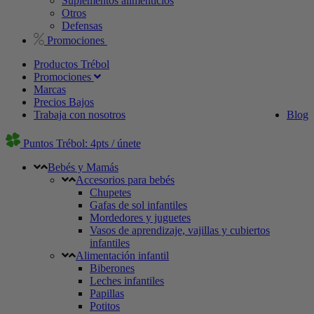
Suplementos alimenticios
Otros
Defensas
Promociones
Productos Trébol
Promociones
Marcas
Precios Bajos
Trabaja con nosotros
Blog
Puntos Trébol: 4pts / únete
Bebés y Mamás
Accesorios para bebés
Chupetes
Gafas de sol infantiles
Mordedores y juguetes
Vasos de aprendizaje, vajillas y cubiertos
infantiles
Alimentación infantil
Biberones
Leches infantiles
Papillas
Potitos