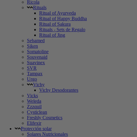
Ricola
Rituals
Ritual of Ayurveda
Ritual of Happy Buddha
Ritual of Sakura
Rituals - Sets de Regalo
Ritual of Jing
Sebamed
Siken
Somatoline
Souvenaid
Suavinex
SVR
Tampax
Urgo
Vichy
Vichy Desodorantes
Vicks
Weleda
Zzzquil
Cysticlean
Freshly Cosmetics
Elifexir
Protección solar
Solares Nutricionales