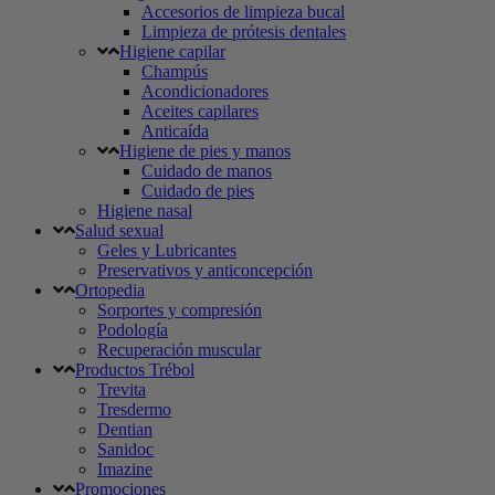
Accesorios de limpieza bucal
Limpieza de prótesis dentales
Higiene capilar
Champús
Acondicionadores
Aceites capilares
Anticaída
Higiene de pies y manos
Cuidado de manos
Cuidado de pies
Higiene nasal
Salud sexual
Geles y Lubricantes
Preservativos y anticoncepción
Ortopedia
Sorportes y compresión
Podología
Recuperación muscular
Productos Trébol
Trevita
Tresdermo
Dentian
Sanidoc
Imazine
Promociones