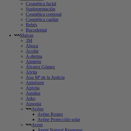
Cosmética facial
Suplementación
Cosmética corporal
Cosmética capilar
Bebés
Bucodental
Marcas
3M
Aboca
Acofar
A-derma
Almirón
Álvarez Gómez
Alvita
Ana Mª de la Justicia
Apisérum
Apivita
Aquilea
Arko
Ausonia
Avène
Avène Rostro
Avéne Protección solar
Avent
Avent Natural Response