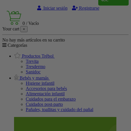
Iniciar sesión
Registrarse
0
/
Vacío
Your cart
×
No hay más artículos en su carrito
Categorías
Productos Trébol
Trevita
Tresdermo
Sanidoc
Bebés y mamás
Higiene infantil
Accesorios para bebés
Alimentación infantil
Cuidados para el embarazo
Cuidados post-parto
Pañales, toallitas y cuidado del pañal