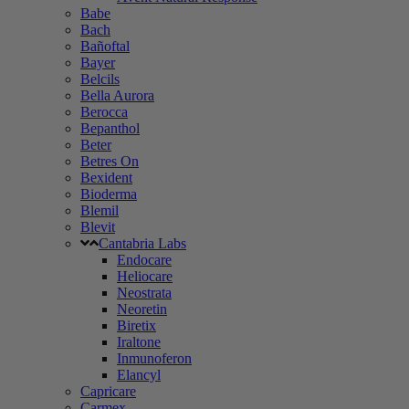
Babe
Bach
Bañoftal
Bayer
Belcils
Bella Aurora
Berocca
Bepanthol
Beter
Betres On
Bexident
Bioderma
Blemil
Blevit
Cantabria Labs
Endocare
Heliocare
Neostrata
Neoretin
Biretix
Iraltone
Inmunoferon
Elancyl
Capricare
Carmex