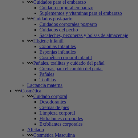
Cuidados para el embarazo
Cuidado corporal embarazo
Suplementos y vitaminas para el embarazo
Cuidados post-parto
Cuidados corporales posparto
Cuidados del pecho
Sacaleches, pezoneras y bolsas de almacenaje
Higiene infantil
Colonias Infantiles
Esponjas infantiles
Cosmética corporal infantil
Pañales, toallitas y cuidado del pañal
Cremas para el cambio del pañal
Pañales
Toallitas
Lactancia materna
Cosmética
Cuidado corporal
Desodorantes
Cremas de pies
Limpieza corporal
Hidratantes corporales
Exfoliantes corporales
Afeitado
Cosmética Masculina