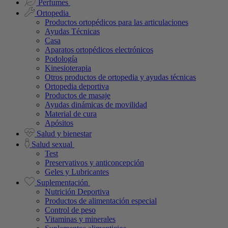
Perfumes
Ortopedia
Productos ortopédicos para las articulaciones
Ayudas Técnicas
Casa
Aparatos ortopédicos electrónicos
Podología
Kinesioterapia
Otros productos de ortopedia y ayudas técnicas
Ortopedia deportiva
Productos de masaje
Ayudas dinámicas de movilidad
Material de cura
Apósitos
Salud y bienestar
Salud sexual
Test
Preservativos y anticoncepción
Geles y Lubricantes
Suplementación
Nutrición Deportiva
Productos de alimentación especial
Control de peso
Vitaminas y minerales