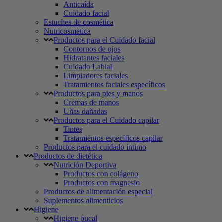
Anticaída
Cuidado facial
Estuches de cosmética
Nutricosmetica
Productos para el Cuidado facial
Contornos de ojos
Hidratantes faciales
Cuidado Labial
Limpiadores faciales
Tratamientos faciales específicos
Productos para pies y manos
Cremas de manos
Uñas dañadas
Productos para el Cuidado capilar
Tintes
Tratamientos específicos capilar
Productos para el cuidado íntimo
Productos de dietética
Nutrición Deportiva
Productos con colágeno
Productos con magnesio
Productos de alimentación especial
Suplementos alimenticios
Higiene
Higiene bucal