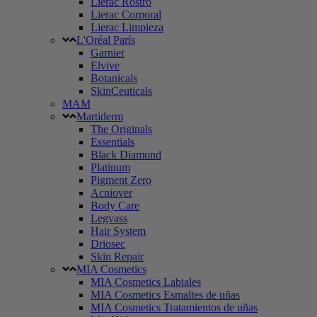
Lierac Rostro
Lierac Corporal
Lierac Limpieza
L'Oréal París
Garnier
Elvive
Botanicals
SkinCeuticals
MAM
Martiderm
The Originals
Essentials
Black Diamond
Platinum
Pigment Zero
Acniover
Body Care
Legvass
Hair System
Driosec
Skin Repair
MIA Cosmetics
MIA Cosmetics Labiales
MIA Cosmetics Esmaltes de uñas
MIA Cosmetics Tratamientos de uñas