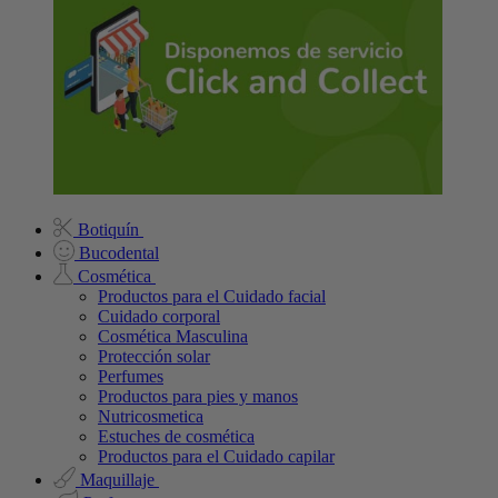
Botiquín
Bucodental
Cosmética
Productos para el Cuidado facial
Cuidado corporal
Cosmética Masculina
Protección solar
Perfumes
Productos para pies y manos
Nutricosmetica
Estuches de cosmética
Productos para el Cuidado capilar
Maquillaje