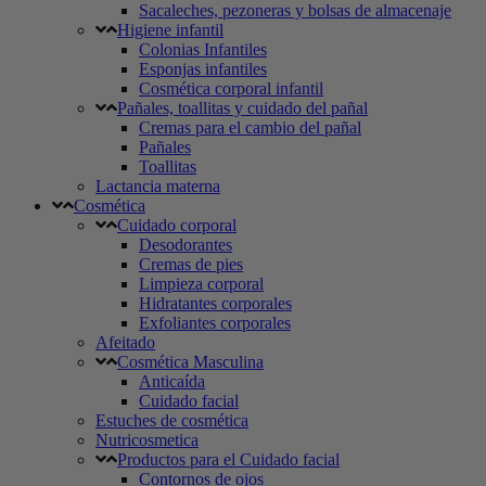
Sacaleches, pezoneras y bolsas de almacenaje
Higiene infantil
Colonias Infantiles
Esponjas infantiles
Cosmética corporal infantil
Pañales, toallitas y cuidado del pañal
Cremas para el cambio del pañal
Pañales
Toallitas
Lactancia materna
Cosmética
Cuidado corporal
Desodorantes
Cremas de pies
Limpieza corporal
Hidratantes corporales
Exfoliantes corporales
Afeitado
Cosmética Masculina
Anticaída
Cuidado facial
Estuches de cosmética
Nutricosmetica
Productos para el Cuidado facial
Contornos de ojos