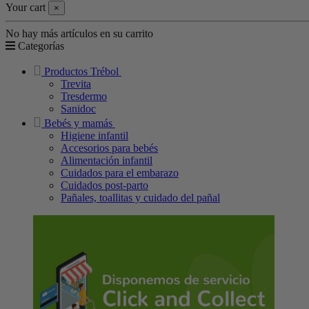
Your cart
×
No hay más artículos en su carrito
Categorías
Productos Trébol
Trevita
Tresdermo
Sanidoc
Bebés y mamás
Higiene infantil
Accesorios para bebés
Alimentación infantil
Cuidados para el embarazo
Cuidados post-parto
Pañales, toallitas y cuidado del pañal