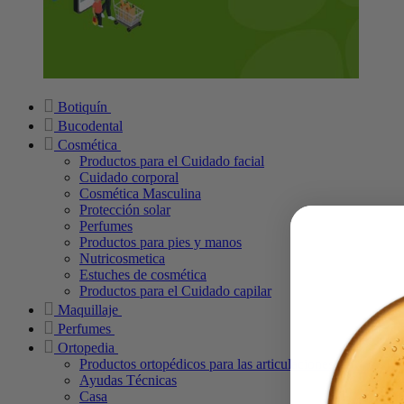
Botiquín
Bucodental
Cosmética
Productos para el Cuidado facial
Cuidado corporal
Cosmética Masculina
Protección solar
Perfumes
Productos para pies y manos
Nutricosmetica
Estuches de cosmética
Productos para el Cuidado capilar
Maquillaje
Perfumes
Ortopedia
Productos ortopédicos para las articulaciones
Ayudas Técnicas
Casa