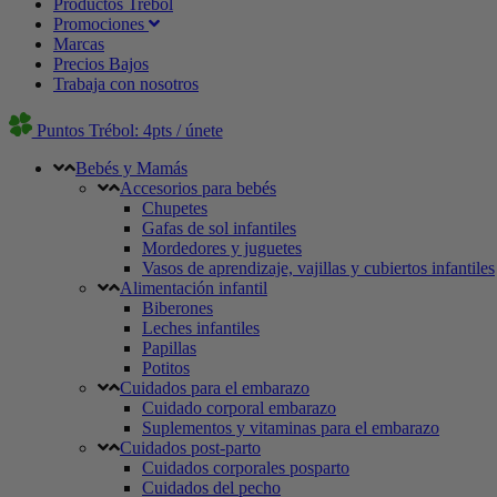
Productos Trébol
Promociones
Marcas
Precios Bajos
Trabaja con nosotros
Puntos Trébol: 4pts / únete
Bebés y Mamás
Accesorios para bebés
Chupetes
Gafas de sol infantiles
Mordedores y juguetes
Vasos de aprendizaje, vajillas y cubiertos infantiles
Alimentación infantil
Biberones
Leches infantiles
Papillas
Potitos
Cuidados para el embarazo
Cuidado corporal embarazo
Suplementos y vitaminas para el embarazo
Cuidados post-parto
Cuidados corporales posparto
Cuidados del pecho