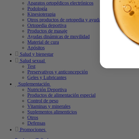
Aparatos ortopédicos electrónicos
Podología
Kinesioterapia
Otros productos de ortopedia y ayudas técnicas
Ortopedia deportiva
Productos de masaje
Ayudas dinámicas de movilidad
Material de cura
Apósitos
Salud y bienestar
Salud sexual
Test
Preservativos y anticoncepción
Geles y Lubricantes
Suplementación
Nutrición Deportiva
Productos de alimentación especial
Control de peso
Vitaminas y minerales
Suplementos alimenticios
Otros
Defensas
Promociones