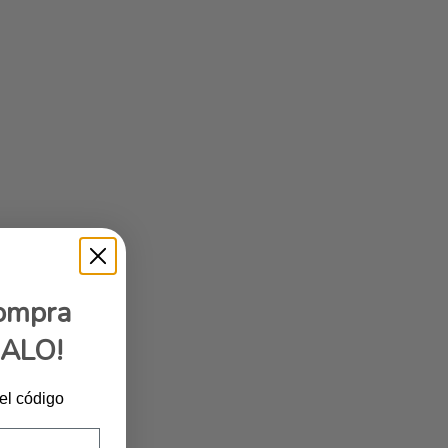
compra
GALO!
 el código