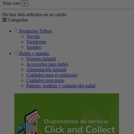
Your cart
×
No hay más artículos en su carrito
Categorías
Productos Trébol
Trevita
Tresdermo
Sanidoc
Bebés y mamás
Higiene infantil
Accesorios para bebés
Alimentación infantil
Cuidados para el embarazo
Cuidados post-parto
Pañales, toallitas y cuidado del pañal