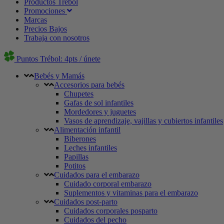
Productos Trébol
Promociones
Marcas
Precios Bajos
Trabaja con nosotros
Puntos Trébol: 4pts / únete
Bebés y Mamás
Accesorios para bebés
Chupetes
Gafas de sol infantiles
Mordedores y juguetes
Vasos de aprendizaje, vajillas y cubiertos infantiles
Alimentación infantil
Biberones
Leches infantiles
Papillas
Potitos
Cuidados para el embarazo
Cuidado corporal embarazo
Suplementos y vitaminas para el embarazo
Cuidados post-parto
Cuidados corporales posparto
Cuidados del pecho