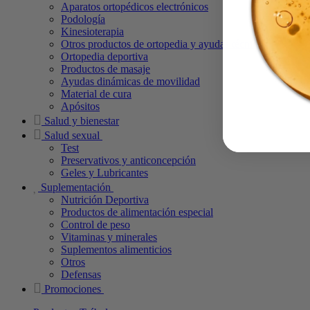
Aparatos ortopédicos electrónicos
Podología
Kinesioterapia
Otros productos de ortopedia y ayudas técnicas
Ortopedia deportiva
Productos de masaje
Ayudas dinámicas de movilidad
Material de cura
Apósitos
Salud y bienestar
Salud sexual
Test
Preservativos y anticoncepción
Geles y Lubricantes
Suplementación
Nutrición Deportiva
Productos de alimentación especial
Control de peso
Vitaminas y minerales
Suplementos alimenticios
Otros
Defensas
Promociones