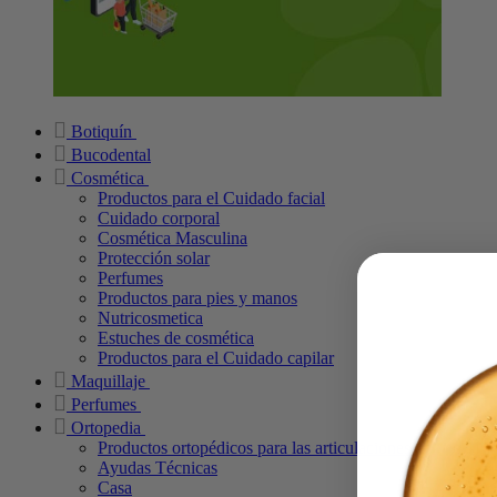
Botiquín
Bucodental
Cosmética
Productos para el Cuidado facial
Cuidado corporal
Cosmética Masculina
Protección solar
Perfumes
Productos para pies y manos
Nutricosmetica
Estuches de cosmética
Productos para el Cuidado capilar
Maquillaje
Perfumes
Ortopedia
Productos ortopédicos para las articulaciones
Ayudas Técnicas
Casa