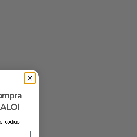
compra
GALO!
 el código