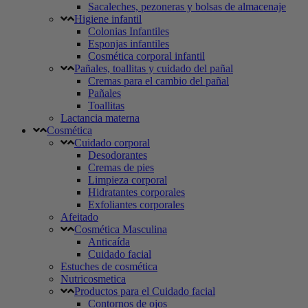
Sacaleches, pezoneras y bolsas de almacenaje
Higiene infantil
Colonias Infantiles
Esponjas infantiles
Cosmética corporal infantil
Pañales, toallitas y cuidado del pañal
Cremas para el cambio del pañal
Pañales
Toallitas
Lactancia materna
Cosmética
Cuidado corporal
Desodorantes
Cremas de pies
Limpieza corporal
Hidratantes corporales
Exfoliantes corporales
Afeitado
Cosmética Masculina
Anticaída
Cuidado facial
Estuches de cosmética
Nutricosmetica
Productos para el Cuidado facial
Contornos de ojos