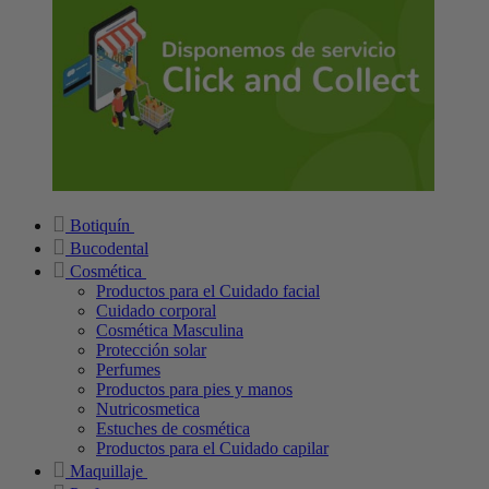
Botiquín
Bucodental
Cosmética
Productos para el Cuidado facial
Cuidado corporal
Cosmética Masculina
Protección solar
Perfumes
Productos para pies y manos
Nutricosmetica
Estuches de cosmética
Productos para el Cuidado capilar
Maquillaje