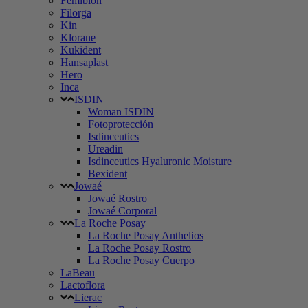
Femibion
Filorga
Kin
Klorane
Kukident
Hansaplast
Hero
Inca
ISDIN
Woman ISDIN
Fotoprotección
Isdinceutics
Ureadin
Isdinceutics Hyaluronic Moisture
Bexident
Jowaé
Jowaé Rostro
Jowaé Corporal
La Roche Posay
La Roche Posay Anthelios
La Roche Posay Rostro
La Roche Posay Cuerpo
LaBeau
Lactoflora
Lierac