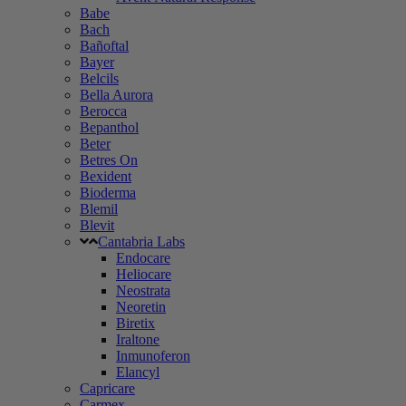
Babe
Bach
Bañoftal
Bayer
Belcils
Bella Aurora
Berocca
Bepanthol
Beter
Betres On
Bexident
Bioderma
Blemil
Blevit
Cantabria Labs
Endocare
Heliocare
Neostrata
Neoretin
Biretix
Iraltone
Inmunoferon
Elancyl
Capricare
Carmex