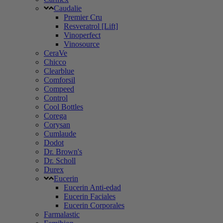
Caudalie
Premier Cru
Resveratrol [Lift]
Vinoperfect
Vinosource
CeraVe
Chicco
Clearblue
Comforsil
Compeed
Control
Cool Bottles
Corega
Corysan
Cumlaude
Dodot
Dr. Brown's
Dr. Scholl
Durex
Eucerin
Eucerin Anti-edad
Eucerin Faciales
Eucerin Corporales
Farmalastic