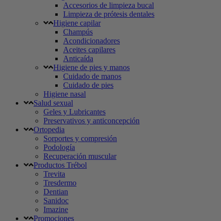
Accesorios de limpieza bucal
Limpieza de prótesis dentales
Higiene capilar
Champús
Acondicionadores
Aceites capilares
Anticaída
Higiene de pies y manos
Cuidado de manos
Cuidado de pies
Higiene nasal
Salud sexual
Geles y Lubricantes
Preservativos y anticoncepción
Ortopedia
Sorportes y compresión
Podología
Recuperación muscular
Productos Trébol
Trevita
Tresdermo
Dentian
Sanidoc
Imazine
Promociones