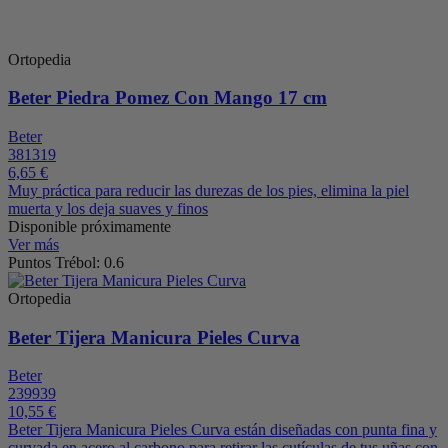
Ortopedia
Beter Piedra Pomez Con Mango 17 cm
Beter
381319
6,65 €
Muy práctica para reducir las durezas de los pies, elimina la piel
muerta y los deja suaves y finos
Disponible próximamente
Ver más
Puntos Trébol: 0.6
Ortopedia
Beter Tijera Manicura Pieles Curva
Beter
239939
10,55 €
Beter Tijera Manicura Pieles Curva están diseñadas con punta fina y
curvada en acero al carbono para retirar las cutículas de tus uñas con