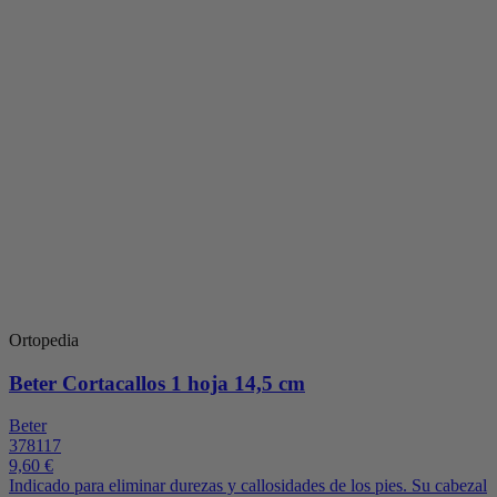
Ortopedia
Beter Cortacallos 1 hoja 14,5 cm
Beter
378117
9,60 €
Indicado para eliminar durezas y callosidades de los pies. Su cabezal