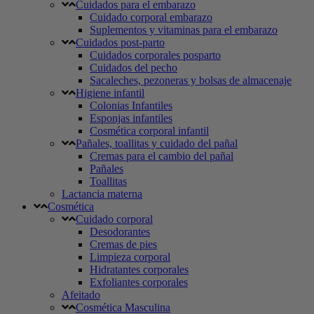
Cuidados para el embarazo
Cuidado corporal embarazo
Suplementos y vitaminas para el embarazo
Cuidados post-parto
Cuidados corporales posparto
Cuidados del pecho
Sacaleches, pezoneras y bolsas de almacenaje
Higiene infantil
Colonias Infantiles
Esponjas infantiles
Cosmética corporal infantil
Pañales, toallitas y cuidado del pañal
Cremas para el cambio del pañal
Pañales
Toallitas
Lactancia materna
Cosmética
Cuidado corporal
Desodorantes
Cremas de pies
Limpieza corporal
Hidratantes corporales
Exfoliantes corporales
Afeitado
Cosmética Masculina