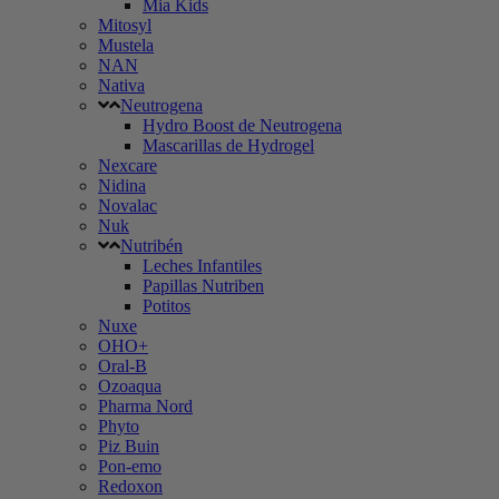
Mia Kids
Mitosyl
Mustela
NAN
Nativa
Neutrogena
Hydro Boost de Neutrogena
Mascarillas de Hydrogel
Nexcare
Nidina
Novalac
Nuk
Nutribén
Leches Infantiles
Papillas Nutriben
Potitos
Nuxe
OHO+
Oral-B
Ozoaqua
Pharma Nord
Phyto
Piz Buin
Pon-emo
Redoxon