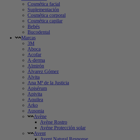
Cosmética facial
Suplementación
Cosmética corporal
Cosmética capilar
Bebés
Bucodental
Marcas
3M
Aboca
Acofar
A-derma
Almirón
Álvarez Gómez
Alvita
Ana Mª de la Justicia
Apisérum
Apivita
Aquilea
Arko
Ausonia
Avène
Avène Rostro
Avéne Protección solar
Avent
Avent Natural Response