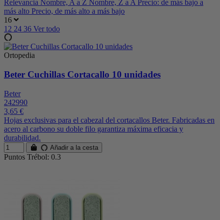
Relevancia
Nombre, A a Z
Nombre, Z a A
Precio: de más bajo a
más alto
Precio, de más alto a más bajo
16
12
24
36
Ver todo
Ortopedia
Beter Cuchillas Cortacallo 10 unidades
Beter
242990
3,65 €
Hojas exclusivas para el cabezal del cortacallos Beter. Fabricadas en
acero al carbono su doble filo garantiza máxima eficacia y
durabilidad.
Añadir a la cesta
Puntos Trébol: 0.3