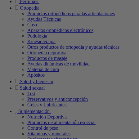
Perfumes
Ortopedia
Productos ortopédicos para las articulaciones
Ayudas Técnicas
Casa
Aparatos ortopédicos electrónicos
Podología
Kinesioterapia
Otros productos de ortopedia y ayudas técnicas
Ortopedia deportiva
Productos de masaje
Ayudas dinámicas de movilidad
Material de cura
Apósitos
Salud y bienestar
Salud sexual
Test
Preservativos y anticoncepción
Geles y Lubricantes
Suplementación
Nutrición Deportiva
Productos de alimentación especial
Control de peso
Vitaminas y minerales