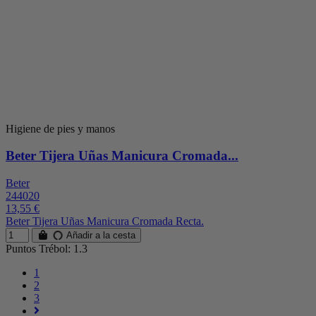
Higiene de pies y manos
Beter Tijera Uñas Manicura Cromada...
Beter
244020
13,55 €
Beter Tijera Uñas Manicura Cromada Recta.
Añadir a la cesta
Puntos Trébol: 1.3
1
2
3