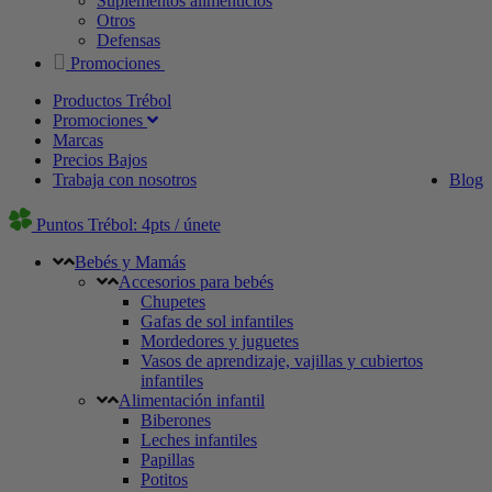
Suplementos alimenticios
Otros
Defensas
Promociones
Productos Trébol
Promociones
Marcas
Precios Bajos
Trabaja con nosotros
Blog
Puntos Trébol: 4pts / únete
Bebés y Mamás
Accesorios para bebés
Chupetes
Gafas de sol infantiles
Mordedores y juguetes
Vasos de aprendizaje, vajillas y cubiertos
infantiles
Alimentación infantil
Biberones
Leches infantiles
Papillas
Potitos