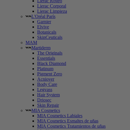
Lierac Rostro
Lierac Corporal
Lierac Limpieza
L'Oréal París
Garnier
Elvive
Botanicals
SkinCeuticals
MAM
Martiderm
The Originals
Essentials
Black Diamond
Platinum
Pigment Zero
Acniover
Body Care
Legvass
Hair System
Driosec
Skin Repair
MIA Cosmetics
MIA Cosmetics Labiales
MIA Cosmetics Esmaltes de uñas
MIA Cosmetics Tratamientos de uñas