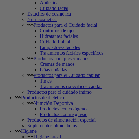
Anticaída
Cuidado facial
Estuches de cosmética
Nutricosmetica
Productos para el Cuidado facial
Contornos de ojos
Hidratantes faciales
Cuidado Labial
Limpiadores faciales
Tratamientos faciales específicos
Productos para pies y manos
Cremas de manos
Uñas dañadas
Productos para el Cuidado capilar
Tintes
Tratamientos específicos capilar
Productos para el cuidado íntimo
Productos de dietética
Nutrición Deportiva
Productos con colágeno
Productos con magnesio
Productos de alimentación especial
Suplementos alimenticios
Higiene
Higiene bucal