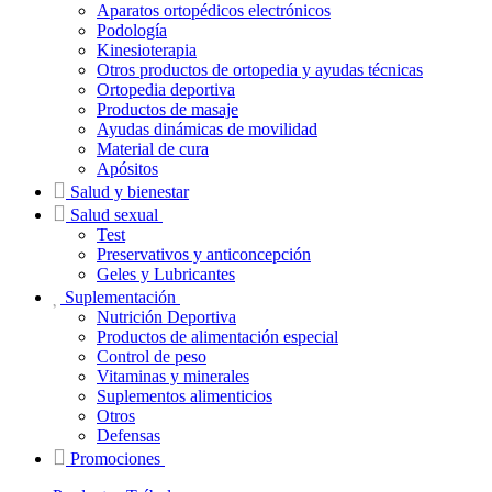
Aparatos ortopédicos electrónicos
Podología
Kinesioterapia
Otros productos de ortopedia y ayudas técnicas
Ortopedia deportiva
Productos de masaje
Ayudas dinámicas de movilidad
Material de cura
Apósitos
Salud y bienestar
Salud sexual
Test
Preservativos y anticoncepción
Geles y Lubricantes
Suplementación
Nutrición Deportiva
Productos de alimentación especial
Control de peso
Vitaminas y minerales
Suplementos alimenticios
Otros
Defensas
Promociones