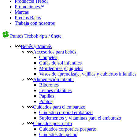
Productos Trébol
Promociones
Marcas
Precios Bajos
Trabaja con nosotros
Puntos Trébol: 4pts / únete
Bebés y Mamás
Accesorios para bebés
Chupetes
Gafas de sol infantiles
Mordedores y juguetes
Vasos de aprendizaje, vajillas y cubiertos infantiles
Alimentación infantil
Biberones
Leches infantiles
Papillas
Potitos
Cuidados para el embarazo
Cuidado corporal embarazo
Suplementos y vitaminas para el embarazo
Cuidados post-parto
Cuidados corporales posparto
Cuidados del pecho