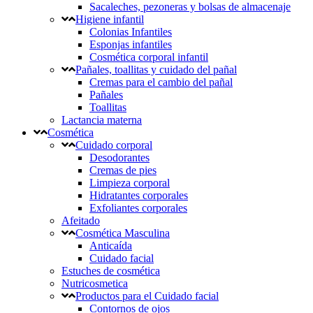
Sacaleches, pezoneras y bolsas de almacenaje
Higiene infantil
Colonias Infantiles
Esponjas infantiles
Cosmética corporal infantil
Pañales, toallitas y cuidado del pañal
Cremas para el cambio del pañal
Pañales
Toallitas
Lactancia materna
Cosmética
Cuidado corporal
Desodorantes
Cremas de pies
Limpieza corporal
Hidratantes corporales
Exfoliantes corporales
Afeitado
Cosmética Masculina
Anticaída
Cuidado facial
Estuches de cosmética
Nutricosmetica
Productos para el Cuidado facial
Contornos de ojos