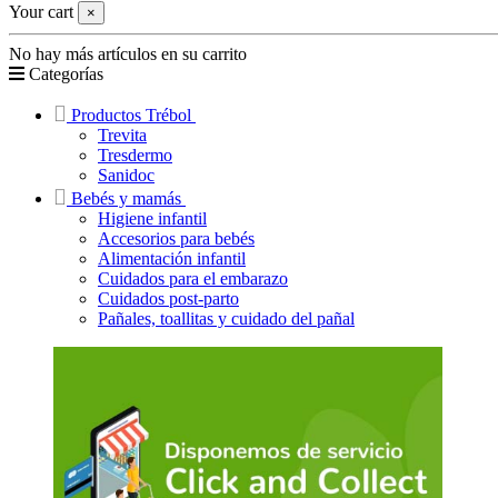
Your cart
×
No hay más artículos en su carrito
Categorías
Productos Trébol
Trevita
Tresdermo
Sanidoc
Bebés y mamás
Higiene infantil
Accesorios para bebés
Alimentación infantil
Cuidados para el embarazo
Cuidados post-parto
Pañales, toallitas y cuidado del pañal