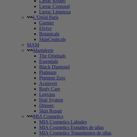
Lierac Rostro
Lierac Corporal
Lierac Limpieza
L'Oréal París
Garnier
Elvive
Botanicals
SkinCeuticals
MAM
Martiderm
The Originals
Essentials
Black Diamond
Platinum
Pigment Zero
Acniover
Body Care
Legvass
Hair System
Driosec
Skin Repair
MIA Cosmetics
MIA Cosmetics Labiales
MIA Cosmetics Esmaltes de uñas
MIA Cosmetics Tratamientos de uñas