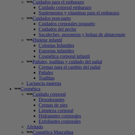
Cuidados para el embarazo
Cuidado corporal embarazo
Suplementos y vitaminas para el embarazo
Cuidados post-parto
Cuidados corporales posparto
Cuidados del pecho
Sacaleches, pezoneras y bolsas de almacenaje
Higiene infantil
Colonias Infantiles
Esponjas infantiles
Cosmética corporal infantil
Pañales, toallitas y cuidado del pañal
Cremas para el cambio del pañal
Pañales
Toallitas
Lactancia materna
Cosmética
Cuidado corporal
Desodorantes
Cremas de pies
Limpieza corporal
Hidratantes corporales
Exfoliantes corporales
Afeitado
Cosmética Masculina