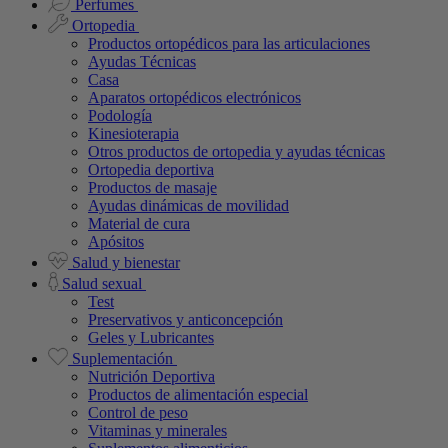
Perfumes
Ortopedia
Productos ortopédicos para las articulaciones
Ayudas Técnicas
Casa
Aparatos ortopédicos electrónicos
Podología
Kinesioterapia
Otros productos de ortopedia y ayudas técnicas
Ortopedia deportiva
Productos de masaje
Ayudas dinámicas de movilidad
Material de cura
Apósitos
Salud y bienestar
Salud sexual
Test
Preservativos y anticoncepción
Geles y Lubricantes
Suplementación
Nutrición Deportiva
Productos de alimentación especial
Control de peso
Vitaminas y minerales