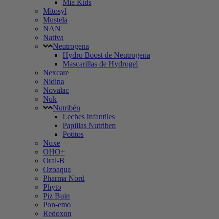
Mia Kids
Mitosyl
Mustela
NAN
Nativa
Neutrogena
Hydro Boost de Neutrogena
Mascarillas de Hydrogel
Nexcare
Nidina
Novalac
Nuk
Nutribén
Leches Infantiles
Papillas Nutriben
Potitos
Nuxe
OHO+
Oral-B
Ozoaqua
Pharma Nord
Phyto
Piz Buin
Pon-emo
Redoxon