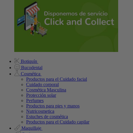
Botiquín
Bucodental
Cosmética
Productos para el Cuidado facial
Cuidado corporal
Cosmética Masculina
Protección solar
Perfumes
Productos para pies y manos
Nutricosmetica
Estuches de cosmética
Productos para el Cuidado capilar
Maquillaje