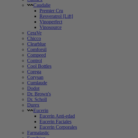
Caudalie
Premier Cru
Resveratrol [Lift]
Vinoperfect
Vinosource
CeraVe
Chicco
Clearblue
Comforsil
Compeed
Control
Cool Bottles
Corega
Corysan
Cumlaude
Dodot
Dr. Brown's
Dr. Scholl
Durex
Eucerin
Eucerin Anti-edad
Eucerin Faciales
Eucerin Corporales
Farmalastic