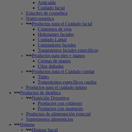
Anticaída
Cuidado facial
Estuches de cosmética
Nutricosmetica
Productos para el Cuidado facial
Contornos de ojos
Hidratantes faciales
Cuidado Labial
Limpiadores faciales
Tratamientos faciales específicos
Productos para pies y manos
Cremas de manos
Uñas dañadas
Productos para el Cuidado capilar
Tintes
Tratamientos específicos capilar
Productos para el cuidado íntimo
Productos de dietética
Nutrición Deportiva
Productos con colágeno
Productos con magnesio
Productos de alimentación especial
Suplementos alimenticios
Higiene
Higiene bucal