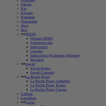
Femibion
Filorga
Kin
Klorane
Kukident
Hansaplast
Hero
Inca
ISDIN
Woman ISDIN
Fotoprotección
Isdinceutics
Ureadin
Isdinceutics Hyaluronic Moisture
Bexident
Jowaé
Jowaé Rostro
Jowaé Corporal
La Roche Posay
La Roche Posay Anthelios
La Roche Posay Rostro
La Roche Posay Cuerpo
LaBeau
Lactoflora
Lierac