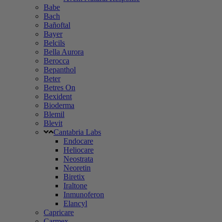
Babe
Bach
Bañoftal
Bayer
Belcils
Bella Aurora
Berocca
Bepanthol
Beter
Betres On
Bexident
Bioderma
Blemil
Blevit
Cantabria Labs
Endocare
Heliocare
Neostrata
Neoretin
Biretix
Iraltone
Inmunoferon
Elancyl
Capricare
Carmex