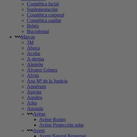
Cosmética facial
Suplementación
Cosmética corporal
Cosmética capilar
Bebés
Bucodental
Marcas
3M
Aboca
Acofar
A-derma
Almirón
Álvarez Gómez
Alvita
Ana Mª de la Justicia
Apisérum
Apivita
Aquilea
Arko
Ausonia
Avène
Avène Rostro
Avéne Protección solar
Avent
Avent Natural Response