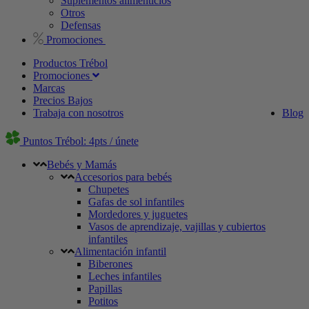
Suplementos alimenticios
Otros
Defensas
Promociones
Productos Trébol
Promociones
Marcas
Precios Bajos
Trabaja con nosotros
Blog
Puntos Trébol: 4pts / únete
Bebés y Mamás
Accesorios para bebés
Chupetes
Gafas de sol infantiles
Mordedores y juguetes
Vasos de aprendizaje, vajillas y cubiertos
infantiles
Alimentación infantil
Biberones
Leches infantiles
Papillas
Potitos