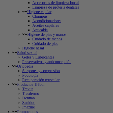
Accesorios de limpieza bucal
Limpieza de prótesis dentales
Higiene capilar
Champús
Acondicionadores
Aceites capilares
Anticaída
Higiene de pies y manos
Cuidado de manos
Cuidado de pies
Higiene nasal
Salud sexual
Geles y Lubricantes
Preservativos y anticoncepción
Ortopedia
Sorportes y compresión
Podología
Recuperación muscular
Productos Trébol
Trevita
Tresdermo
Dentian
Sanidoc
Imazine
Promociones