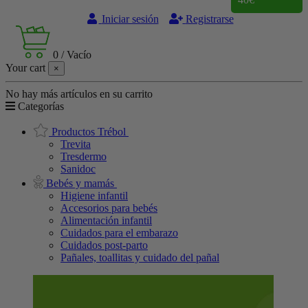
Iniciar sesión
Registrarse
0
/
Vacío
Your cart
×
No hay más artículos en su carrito
Categorías
Productos Trébol
Trevita
Tresdermo
Sanidoc
Bebés y mamás
Higiene infantil
Accesorios para bebés
Alimentación infantil
Cuidados para el embarazo
Cuidados post-parto
Pañales, toallitas y cuidado del pañal