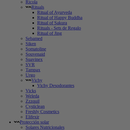
Ricola
Rituals
Ritual of Ayurveda
Ritual of Happy Buddha
Ritual of Sakura
Rituals - Sets de Regalo
Ritual of Jing
Sebamed
Siken
Somatoline
Souvenaid
Suavinex
SVR
Tampax
Urgo
Vichy
Vichy Desodorantes
Vicks
Weleda
Zzzquil
Cysticlean
Freshly Cosmetics
Elifexir
Protección solar
Solares Nutricionales