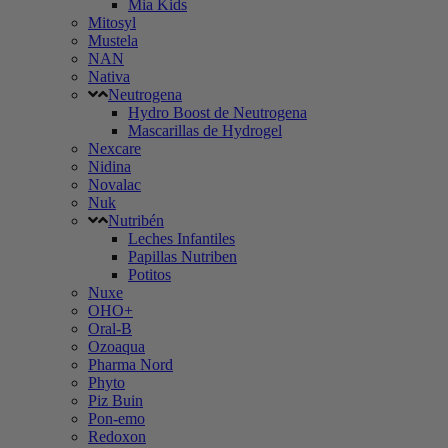
Mia Kids
Mitosyl
Mustela
NAN
Nativa
Neutrogena
Hydro Boost de Neutrogena
Mascarillas de Hydrogel
Nexcare
Nidina
Novalac
Nuk
Nutribén
Leches Infantiles
Papillas Nutriben
Potitos
Nuxe
OHO+
Oral-B
Ozoaqua
Pharma Nord
Phyto
Piz Buin
Pon-emo
Redoxon