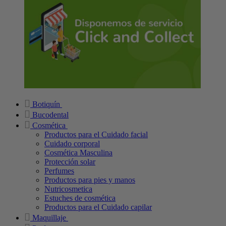
Botiquín
Bucodental
Cosmética
Productos para el Cuidado facial
Cuidado corporal
Cosmética Masculina
Protección solar
Perfumes
Productos para pies y manos
Nutricosmetica
Estuches de cosmética
Productos para el Cuidado capilar
Maquillaje