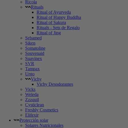
Ricola
Rituals
Ritual of Ayurveda
Ritual of Happy Buddha
Ritual of Sakura
Rituals - Sets de Regalo
Ritual of Jing
Sebamed
Siken
Somatoline
Souvenaid
Suavinex
SVR
Tampax
Urgo
Vichy
Vichy Desodorantes
Vicks
Weleda
Zzzquil
Cysticlean
Freshly Cosmetics
Elifexir
Protección solar
Solares Nutricionales