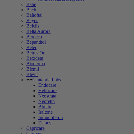
Babe
Bach
Bañoftal
Bayer
Belcils
Bella Aurora
Berocca
Bepanthol
Beter
Betres On
Bexident
Bioderma
Blemil
Blevit
Cantabria Labs
Endocare
Heliocare
Neostrata
Neoretin
Biretix
Iraltone
Inmunoferon
Elancyl
Capricare
Carmex