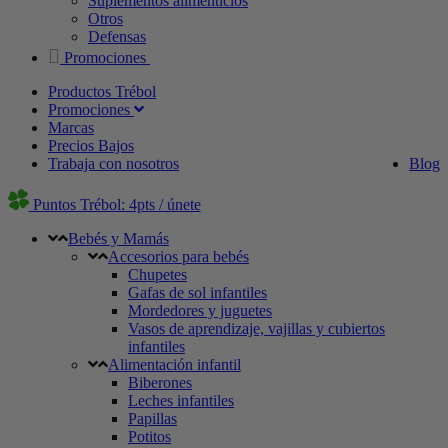
Suplementos alimenticios
Otros
Defensas
Promociones
Productos Trébol
Promociones
Marcas
Precios Bajos
Trabaja con nosotros
Blog
Puntos Trébol: 4pts / únete
Bebés y Mamás
Accesorios para bebés
Chupetes
Gafas de sol infantiles
Mordedores y juguetes
Vasos de aprendizaje, vajillas y cubiertos
infantiles
Alimentación infantil
Biberones
Leches infantiles
Papillas
Potitos