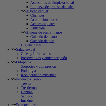
Accesorios de limpieza bucal
Limpieza de prótesis dentales
Higiene capilar
Champús
Acondicionadores
Aceites capilares
Anticaída
Higiene de pies y manos
Cuidado de manos
Cuidado de pies
Higiene nasal
Salud sexual
Geles y Lubricantes
Preservativos y anticoncepción
Ortopedia
Sorportes y compresión
Podología
Recuperación muscular
Productos Trébol
Trevita
Tresdermo
Dentian
Sanidoc
Imazine
Promociones