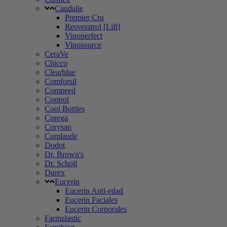
Caudalie
Premier Cru
Resveratrol [Lift]
Vinoperfect
Vinosource
CeraVe
Chicco
Clearblue
Comforsil
Compeed
Control
Cool Bottles
Corega
Corysan
Cumlaude
Dodot
Dr. Brown's
Dr. Scholl
Durex
Eucerin
Eucerin Anti-edad
Eucerin Faciales
Eucerin Corporales
Farmalastic