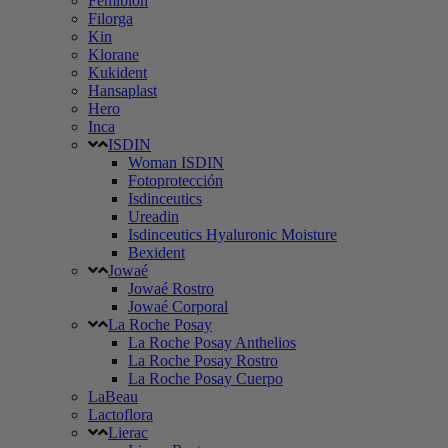
Femibion
Filorga
Kin
Klorane
Kukident
Hansaplast
Hero
Inca
ISDIN
Woman ISDIN
Fotoprotección
Isdinceutics
Ureadin
Isdinceutics Hyaluronic Moisture
Bexident
Jowaé
Jowaé Rostro
Jowaé Corporal
La Roche Posay
La Roche Posay Anthelios
La Roche Posay Rostro
La Roche Posay Cuerpo
LaBeau
Lactoflora
Lierac