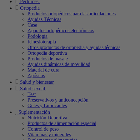
Perfumes
Ortopedia
Productos ortopédicos para las articulaciones
Ayudas Técnicas
Casa
Aparatos ortopédicos electrónicos
Podología
Kinesioterapia
Otros productos de ortopedia y ayudas técnicas
Ortopedia deportiva
Productos de masaje
Ayudas dinámicas de movilidad
Material de cura
Apósitos
Salud y bienestar
Salud sexual
Test
Preservativos y anticoncepción
Geles y Lubricantes
Suplementación
Nutrición Deportiva
Productos de alimentación especial
Control de peso
Vitaminas y minerales