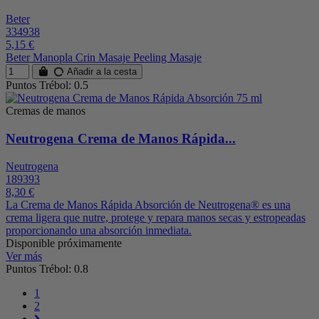
Beter
334938
5,15 €
Beter Manopla Crin Masaje Peeling Masaje
Añadir a la cesta
Puntos Trébol: 0.5
Cremas de manos
Neutrogena Crema de Manos Rápida...
Neutrogena
189393
8,30 €
La Crema de Manos Rápida Absorción de Neutrogena® es una
crema ligera que nutre, protege y repara manos secas y estropeadas
proporcionando una absorción inmediata.
Disponible próximamente
Ver más
Puntos Trébol: 0.8
1
2