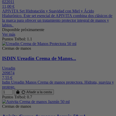
022011
11,00 €
APIVITA Set Hidratación y Suavidad con Miel y Ácido
Hialurónico. Este set esencial de APIVITA combina dos clásicos de
la marca para ofrecer un tratamiento protector integral de manos y
labios.
Disponible próximamente
Ver más
Puntos Trébol: 1.1
Cremas de manos
ISDIN Ureadin Crema de Manos...
Ureadin
209874
7,55 €
Isdin Ureadin Manos Crema de manos protectora. Hidrata, suaviza y
protege.
Añadir a la cesta
Puntos Trébol: 0.7
Cremas de manos