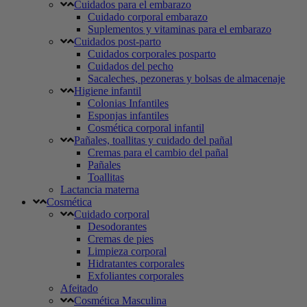
Cuidados para el embarazo
Cuidado corporal embarazo
Suplementos y vitaminas para el embarazo
Cuidados post-parto
Cuidados corporales posparto
Cuidados del pecho
Sacaleches, pezoneras y bolsas de almacenaje
Higiene infantil
Colonias Infantiles
Esponjas infantiles
Cosmética corporal infantil
Pañales, toallitas y cuidado del pañal
Cremas para el cambio del pañal
Pañales
Toallitas
Lactancia materna
Cosmética
Cuidado corporal
Desodorantes
Cremas de pies
Limpieza corporal
Hidratantes corporales
Exfoliantes corporales
Afeitado
Cosmética Masculina