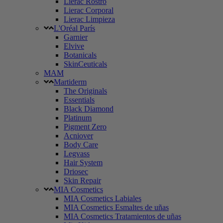
Lierac Rostro
Lierac Corporal
Lierac Limpieza
L'Oréal París
Garnier
Elvive
Botanicals
SkinCeuticals
MAM
Martiderm
The Originals
Essentials
Black Diamond
Platinum
Pigment Zero
Acniover
Body Care
Legvass
Hair System
Driosec
Skin Repair
MIA Cosmetics
MIA Cosmetics Labiales
MIA Cosmetics Esmaltes de uñas
MIA Cosmetics Tratamientos de uñas