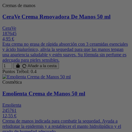
Cremas de manos
CeraVe Crema Renovadora De Manos 50 ml
CeraVe
187645
4,95 €
Esta crema no grasa de rápida absorción con 3 ceramidas esenciales
y ácido hialurónico, alivia la sequedad para que las manos tengan
una apariencia saludable y estén suaves. Su fórmula sin perfume es
adecuada para pieles sensibles.
Añadir a la cesta
Puntos Trébol: 0.4
Cosmética
Emolienta Crema de Manos 50 ml
Emolienta
245761
12,55 €
Crema de manos indicada para combatir la sequedad. Ayuda a
rehidratar la epidermis y a restablecer el manto hidrolipídico y el
grado de humedad adecuado.