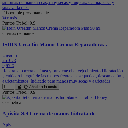
síntomas de manos secas, muy secas y rugosas. Calma, tersa y
suaviza la piel.
Disponible próximamente
Ver más
Puntos Trébol: 0.9
Cremas de manos
ISDIN Ureadin Manos Crema Reparadora...
Ureadin
261073
9,95 €
Repara la barrera cutánea y previene el envejecimiento Hidratación
y cuidado integral de las manos frente a la sequedad, descamación y
agrietamientos. Indicado para manos muy secas y agrietadas.
Añadir a la cesta
Puntos Trébol: 0.9
Cosmética
Apivita Set Crema de manos hidratante...
Apivita