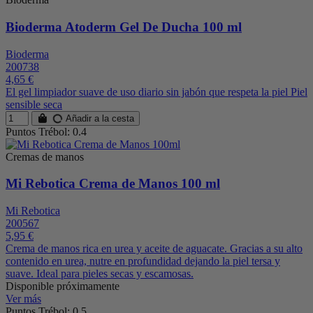
Bioderma Atoderm Gel De Ducha 100 ml
Bioderma
200738
4,65 €
El gel limpiador suave de uso diario sin jabón que respeta la piel Piel
sensible seca
Añadir a la cesta
Puntos Trébol: 0.4
Cremas de manos
Mi Rebotica Crema de Manos 100 ml
Mi Rebotica
200567
5,95 €
Crema de manos rica en urea y aceite de aguacate. Gracias a su alto
contenido en urea, nutre en profundidad dejando la piel tersa y
suave. Ideal para pieles secas y escamosas.
Disponible próximamente
Ver más
Puntos Trébol: 0.5