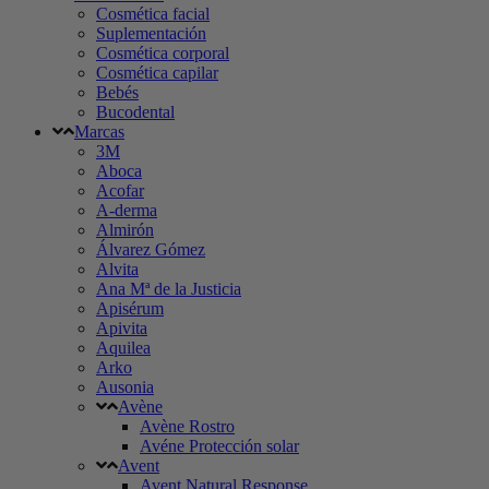
Cosmética facial
Suplementación
Cosmética corporal
Cosmética capilar
Bebés
Bucodental
Marcas
3M
Aboca
Acofar
A-derma
Almirón
Álvarez Gómez
Alvita
Ana Mª de la Justicia
Apisérum
Apivita
Aquilea
Arko
Ausonia
Avène
Avène Rostro
Avéne Protección solar
Avent
Avent Natural Response