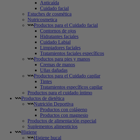
Anticaída
Cuidado facial
Estuches de cosmética
Nutricosmetica
Productos para el Cuidado facial
Contornos de ojos
Hidratantes faciales
Cuidado Labial
Limpiadores faciales
Tratamientos faciales específicos
Productos para pies y manos
Cremas de manos
Uñas dañadas
Productos para el Cuidado capilar
Tintes
Tratamientos específicos capilar
Productos para el cuidado íntimo
Productos de dietética
Nutrición Deportiva
Productos con colágeno
Productos con magnesio
Productos de alimentación especial
Suplementos alimenticios
Higiene
Higiene bucal