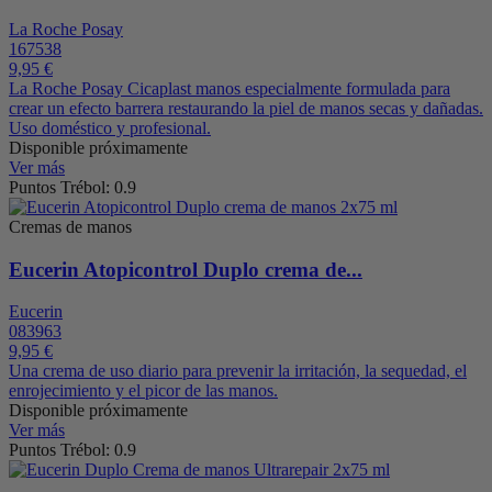
La Roche Posay
167538
9,95 €
La Roche Posay Cicaplast manos especialmente formulada para
crear un efecto barrera restaurando la piel de manos secas y dañadas.
Uso doméstico y profesional.
Disponible próximamente
Ver más
Puntos Trébol: 0.9
Cremas de manos
Eucerin Atopicontrol Duplo crema de...
Eucerin
083963
9,95 €
Una crema de uso diario para prevenir la irritación, la sequedad, el
enrojecimiento y el picor de las manos.
Disponible próximamente
Ver más
Puntos Trébol: 0.9