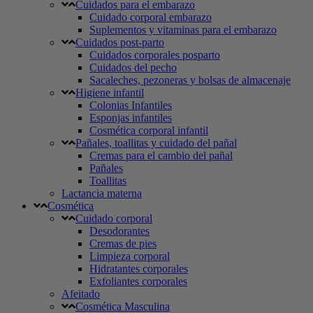
Cuidados para el embarazo
Cuidado corporal embarazo
Suplementos y vitaminas para el embarazo
Cuidados post-parto
Cuidados corporales posparto
Cuidados del pecho
Sacaleches, pezoneras y bolsas de almacenaje
Higiene infantil
Colonias Infantiles
Esponjas infantiles
Cosmética corporal infantil
Pañales, toallitas y cuidado del pañal
Cremas para el cambio del pañal
Pañales
Toallitas
Lactancia materna
Cosmética
Cuidado corporal
Desodorantes
Cremas de pies
Limpieza corporal
Hidratantes corporales
Exfoliantes corporales
Afeitado
Cosmética Masculina