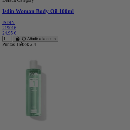
Default Category
Isdin Woman Body Oil 100ml
ISDIN
219016
24,95 €
Añadir a la cesta
Puntos Trébol: 2.4