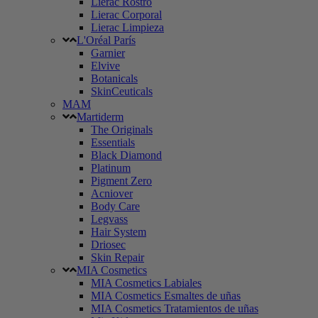
Lierac Rostro
Lierac Corporal
Lierac Limpieza
L'Oréal París
Garnier
Elvive
Botanicals
SkinCeuticals
MAM
Martiderm
The Originals
Essentials
Black Diamond
Platinum
Pigment Zero
Acniover
Body Care
Legvass
Hair System
Driosec
Skin Repair
MIA Cosmetics
MIA Cosmetics Labiales
MIA Cosmetics Esmaltes de uñas
MIA Cosmetics Tratamientos de uñas