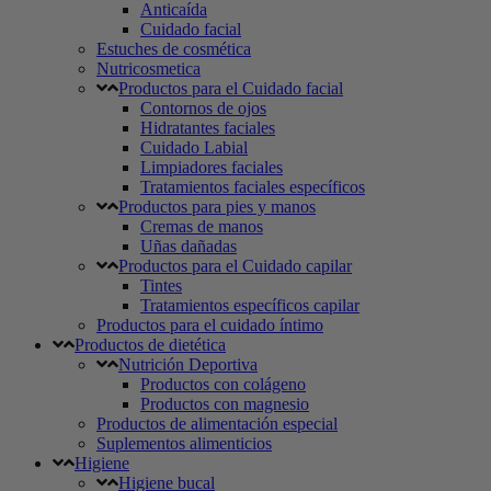
Anticaída
Cuidado facial
Estuches de cosmética
Nutricosmetica
Productos para el Cuidado facial
Contornos de ojos
Hidratantes faciales
Cuidado Labial
Limpiadores faciales
Tratamientos faciales específicos
Productos para pies y manos
Cremas de manos
Uñas dañadas
Productos para el Cuidado capilar
Tintes
Tratamientos específicos capilar
Productos para el cuidado íntimo
Productos de dietética
Nutrición Deportiva
Productos con colágeno
Productos con magnesio
Productos de alimentación especial
Suplementos alimenticios
Higiene
Higiene bucal