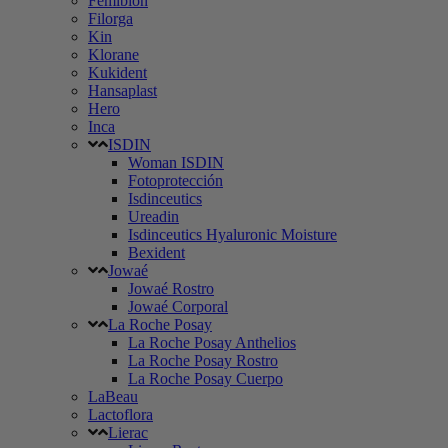
Femibion
Filorga
Kin
Klorane
Kukident
Hansaplast
Hero
Inca
ISDIN
Woman ISDIN
Fotoprotección
Isdinceutics
Ureadin
Isdinceutics Hyaluronic Moisture
Bexident
Jowaé
Jowaé Rostro
Jowaé Corporal
La Roche Posay
La Roche Posay Anthelios
La Roche Posay Rostro
La Roche Posay Cuerpo
LaBeau
Lactoflora
Lierac