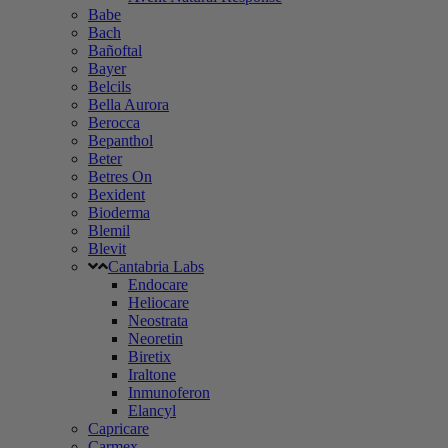
Babe
Bach
Bañoftal
Bayer
Belcils
Bella Aurora
Berocca
Bepanthol
Beter
Betres On
Bexident
Bioderma
Blemil
Blevit
Cantabria Labs
Endocare
Heliocare
Neostrata
Neoretin
Biretix
Iraltone
Inmunoferon
Elancyl
Capricare
Carmex