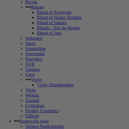
Ricola
Rituals
Ritual of Ayurveda
Ritual of Happy Buddha
Ritual of Sakura
Rituals - Sets de Regalo
Ritual of Jing
Sebamed
Siken
Somatoline
Souvenaid
Suavinex
SVR
Tampax
Urgo
Vichy
Vichy Desodorantes
Vicks
Weleda
Zzzquil
Cysticlean
Freshly Cosmetics
Elifexir
Protección solar
Solares Nutricionales