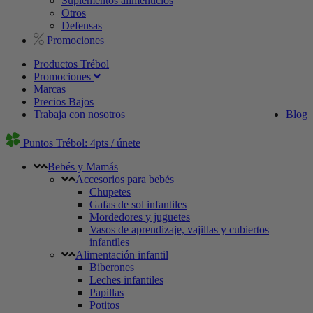
Suplementos alimenticios
Otros
Defensas
Promociones
Productos Trébol
Promociones
Marcas
Precios Bajos
Trabaja con nosotros
Blog
Puntos Trébol: 4pts / únete
Bebés y Mamás
Accesorios para bebés
Chupetes
Gafas de sol infantiles
Mordedores y juguetes
Vasos de aprendizaje, vajillas y cubiertos
infantiles
Alimentación infantil
Biberones
Leches infantiles
Papillas
Potitos