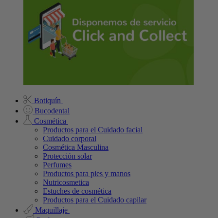
Botiquín
Bucodental
Cosmética
Productos para el Cuidado facial
Cuidado corporal
Cosmética Masculina
Protección solar
Perfumes
Productos para pies y manos
Nutricosmetica
Estuches de cosmética
Productos para el Cuidado capilar
Maquillaje