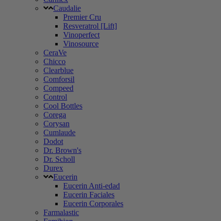
Caudalie
Premier Cru
Resveratrol [Lift]
Vinoperfect
Vinosource
CeraVe
Chicco
Clearblue
Comforsil
Compeed
Control
Cool Bottles
Corega
Corysan
Cumlaude
Dodot
Dr. Brown's
Dr. Scholl
Durex
Eucerin
Eucerin Anti-edad
Eucerin Faciales
Eucerin Corporales
Farmalastic