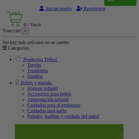
Iniciar sesión
Registrarse
0
/
Vacío
Your cart
×
No hay más artículos en su carrito
Categorías
Productos Trébol
Trevita
Tresdermo
Sanidoc
Bebés y mamás
Higiene infantil
Accesorios para bebés
Alimentación infantil
Cuidados para el embarazo
Cuidados post-parto
Pañales, toallitas y cuidado del pañal