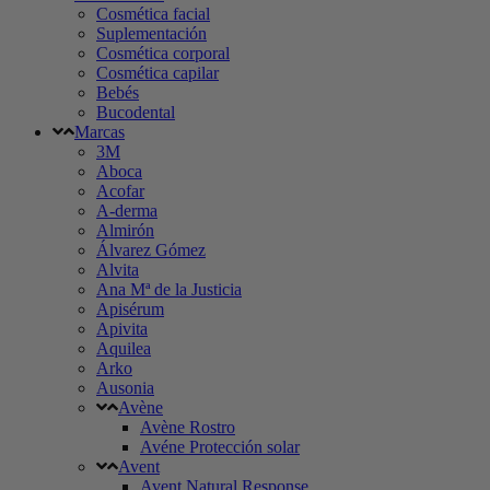
Cosmética facial
Suplementación
Cosmética corporal
Cosmética capilar
Bebés
Bucodental
Marcas
3M
Aboca
Acofar
A-derma
Almirón
Álvarez Gómez
Alvita
Ana Mª de la Justicia
Apisérum
Apivita
Aquilea
Arko
Ausonia
Avène
Avène Rostro
Avéne Protección solar
Avent
Avent Natural Response