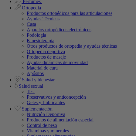
Perfumes
Ortopedia
Productos ortopédicos para las articulaciones
Ayudas Técnicas
Casa
Aparatos ortopédicos electrónicos
Podología
Kinesioterapia
Otros productos de ortopedia y ayudas técnicas
Ortopedia deportiva
Productos de masaje
Ayudas dinámicas de movilidad
Material de cura
Apósitos
Salud y bienestar
Salud sexual
Test
Preservativos y anticoncepción
Geles y Lubricantes
Suplementación
Nutrición Deportiva
Productos de alimentación especial
Control de peso
Vitaminas y minerales