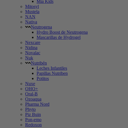
Mia Kids
Mitosyl
Mustela
NAN
Nativa
Neutrogena
Hydro Boost de Neutrogena
Mascarillas de Hydrogel
Nexcare
Nidina
Novalac
Nuk
Nutribén
Leches Infantiles
Papillas Nutriben
Potitos
Nuxe
OHO+
Oral-B
Ozoaqua
Pharma Nord
Phyto
Piz Buin
Pon-emo
Redoxon