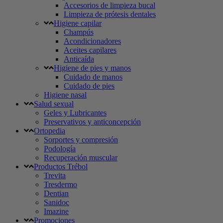
Accesorios de limpieza bucal
Limpieza de prótesis dentales
Higiene capilar
Champús
Acondicionadores
Aceites capilares
Anticaída
Higiene de pies y manos
Cuidado de manos
Cuidado de pies
Higiene nasal
Salud sexual
Geles y Lubricantes
Preservativos y anticoncepción
Ortopedia
Sorportes y compresión
Podología
Recuperación muscular
Productos Trébol
Trevita
Tresdermo
Dentian
Sanidoc
Imazine
Promociones