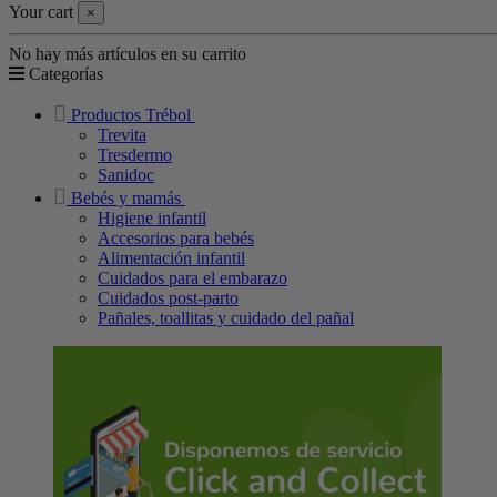
Your cart
×
No hay más artículos en su carrito
Categorías
Productos Trébol
Trevita
Tresdermo
Sanidoc
Bebés y mamás
Higiene infantil
Accesorios para bebés
Alimentación infantil
Cuidados para el embarazo
Cuidados post-parto
Pañales, toallitas y cuidado del pañal