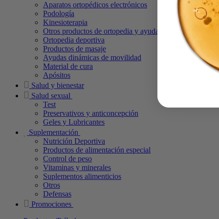
Aparatos ortopédicos electrónicos
Podología
Kinesioterapia
Otros productos de ortopedia y ayudas técnicas
Ortopedia deportiva
Productos de masaje
Ayudas dinámicas de movilidad
Material de cura
Apósitos
Salud y bienestar
Salud sexual
Test
Preservativos y anticoncepción
Geles y Lubricantes
Suplementación
Nutrición Deportiva
Productos de alimentación especial
Control de peso
Vitaminas y minerales
Suplementos alimenticios
Otros
Defensas
Promociones