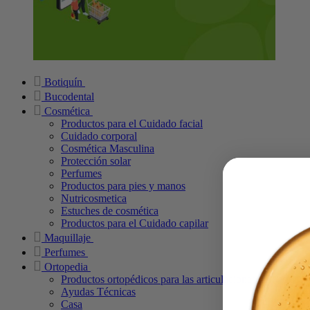
Botiquín
Bucodental
Cosmética
Productos para el Cuidado facial
Cuidado corporal
Cosmética Masculina
Protección solar
Perfumes
Productos para pies y manos
Nutricosmetica
Estuches de cosmética
Productos para el Cuidado capilar
Maquillaje
Perfumes
Ortopedia
Productos ortopédicos para las articulaciones
Ayudas Técnicas
Casa