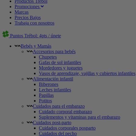
Productos Trébol
Promociones
Marcas
Precios Bajos
Trabaja con nosotros
Puntos Trébol: 4pts / únete
Bebés y Mamás
Accesorios para bebés
Chupetes
Gafas de sol infantiles
Mordedores y juguetes
Vasos de aprendizaje, vajillas y cubiertos infantiles
Alimentación infantil
Biberones
Leches infantiles
Papillas
Potitos
Cuidados para el embarazo
Cuidado corporal embarazo
Suplementos y vitaminas para el embarazo
Cuidados post-parto
Cuidados corporales posparto
Cuidados del pecho