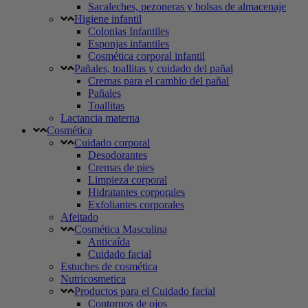
Sacaleches, pezoneras y bolsas de almacenaje
Higiene infantil
Colonias Infantiles
Esponjas infantiles
Cosmética corporal infantil
Pañales, toallitas y cuidado del pañal
Cremas para el cambio del pañal
Pañales
Toallitas
Lactancia materna
Cosmética
Cuidado corporal
Desodorantes
Cremas de pies
Limpieza corporal
Hidratantes corporales
Exfoliantes corporales
Afeitado
Cosmética Masculina
Anticaída
Cuidado facial
Estuches de cosmética
Nutricosmetica
Productos para el Cuidado facial
Contornos de ojos