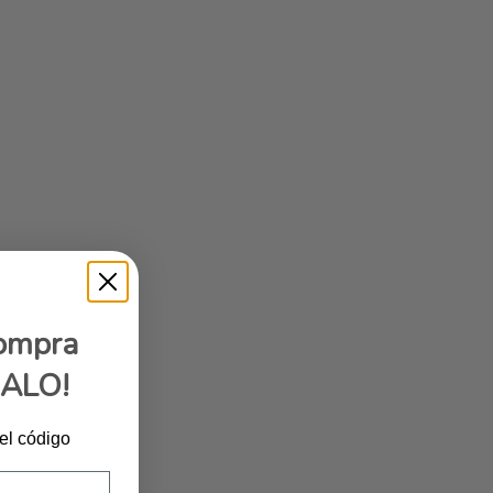
compra
GALO!
 el código