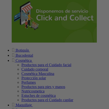
Botiquín
Bucodental
Cosmética
Productos para el Cuidado facial
Cuidado corporal
Cosmética Masculina
Protección solar
Perfumes
Productos para pies y manos
Nutricosmetica
Estuches de cosmética
Productos para el Cuidado capilar
Maquillaje