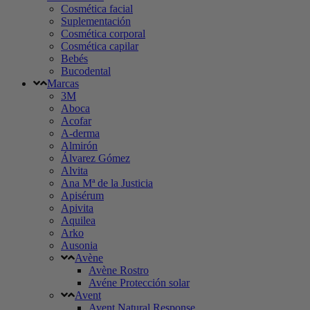
Cosmética facial
Suplementación
Cosmética corporal
Cosmética capilar
Bebés
Bucodental
Marcas
3M
Aboca
Acofar
A-derma
Almirón
Álvarez Gómez
Alvita
Ana Mª de la Justicia
Apisérum
Apivita
Aquilea
Arko
Ausonia
Avène
Avène Rostro
Avéne Protección solar
Avent
Avent Natural Response