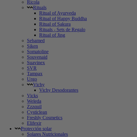
Ricola
Rituals
Ritual of Ayurveda
Ritual of Happy Buddha
Ritual of Sakura
Rituals - Sets de Regalo
Ritual of Jing
Sebamed
Siken
Somatoline
Souvenaid
Suavinex
SVR
Tampax
Urgo
Vichy
Vichy Desodorantes
Vicks
Weleda
Zzzquil
Cysticlean
Freshly Cosmetics
Elifexir
Protección solar
Solares Nutricionales