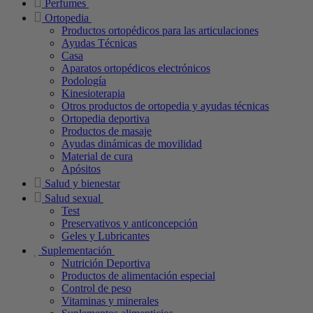
Perfumes
Ortopedia
Productos ortopédicos para las articulaciones
Ayudas Técnicas
Casa
Aparatos ortopédicos electrónicos
Podología
Kinesioterapia
Otros productos de ortopedia y ayudas técnicas
Ortopedia deportiva
Productos de masaje
Ayudas dinámicas de movilidad
Material de cura
Apósitos
Salud y bienestar
Salud sexual
Test
Preservativos y anticoncepción
Geles y Lubricantes
Suplementación
Nutrición Deportiva
Productos de alimentación especial
Control de peso
Vitaminas y minerales