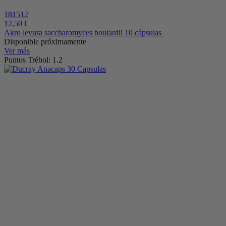
181512
12,50 €
Akro levura saccharomyces boulardii 10 cápsulas
Disponible próximamente
Ver más
Puntos Trébol: 1.2