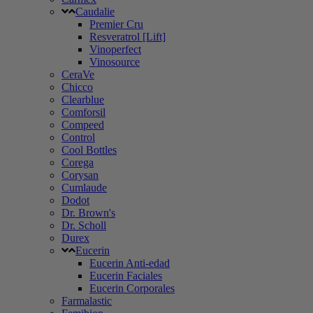
Caudalie
Premier Cru
Resveratrol [Lift]
Vinoperfect
Vinosource
CeraVe
Chicco
Clearblue
Comforsil
Compeed
Control
Cool Bottles
Corega
Corysan
Cumlaude
Dodot
Dr. Brown's
Dr. Scholl
Durex
Eucerin
Eucerin Anti-edad
Eucerin Faciales
Eucerin Corporales
Farmalastic