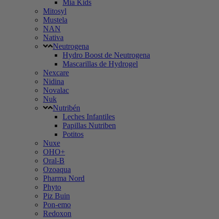
Mia Kids
Mitosyl
Mustela
NAN
Nativa
Neutrogena
Hydro Boost de Neutrogena
Mascarillas de Hydrogel
Nexcare
Nidina
Novalac
Nuk
Nutribén
Leches Infantiles
Papillas Nutriben
Potitos
Nuxe
OHO+
Oral-B
Ozoaqua
Pharma Nord
Phyto
Piz Buin
Pon-emo
Redoxon