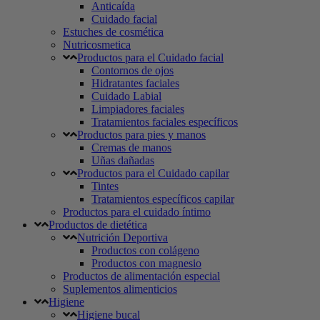
Anticaída
Cuidado facial
Estuches de cosmética
Nutricosmetica
Productos para el Cuidado facial
Contornos de ojos
Hidratantes faciales
Cuidado Labial
Limpiadores faciales
Tratamientos faciales específicos
Productos para pies y manos
Cremas de manos
Uñas dañadas
Productos para el Cuidado capilar
Tintes
Tratamientos específicos capilar
Productos para el cuidado íntimo
Productos de dietética
Nutrición Deportiva
Productos con colágeno
Productos con magnesio
Productos de alimentación especial
Suplementos alimenticios
Higiene
Higiene bucal