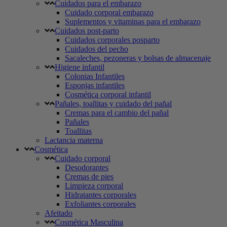
Cuidados para el embarazo
Cuidado corporal embarazo
Suplementos y vitaminas para el embarazo
Cuidados post-parto
Cuidados corporales posparto
Cuidados del pecho
Sacaleches, pezoneras y bolsas de almacenaje
Higiene infantil
Colonias Infantiles
Esponjas infantiles
Cosmética corporal infantil
Pañales, toallitas y cuidado del pañal
Cremas para el cambio del pañal
Pañales
Toallitas
Lactancia materna
Cosmética
Cuidado corporal
Desodorantes
Cremas de pies
Limpieza corporal
Hidratantes corporales
Exfoliantes corporales
Afeitado
Cosmética Masculina