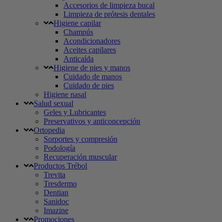
Accesorios de limpieza bucal
Limpieza de prótesis dentales
Higiene capilar
Champús
Acondicionadores
Aceites capilares
Anticaída
Higiene de pies y manos
Cuidado de manos
Cuidado de pies
Higiene nasal
Salud sexual
Geles y Lubricantes
Preservativos y anticoncepción
Ortopedia
Sorportes y compresión
Podología
Recuperación muscular
Productos Trébol
Trevita
Tresdermo
Dentian
Sanidoc
Imazine
Promociones