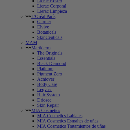
Lierac Rostro
Lierac Corporal
Lierac Limpieza
L'Oréal París
Garnier
Elvive
Botanicals
SkinCeuticals
MAM
Martiderm
The Originals
Essentials
Black Diamond
Platinum
Pigment Zero
Acniover
Body Care
Legvass
Hair System
Driosec
Skin Repair
MIA Cosmetics
MIA Cosmetics Labiales
MIA Cosmetics Esmaltes de uñas
MIA Cosmetics Tratamientos de uñas