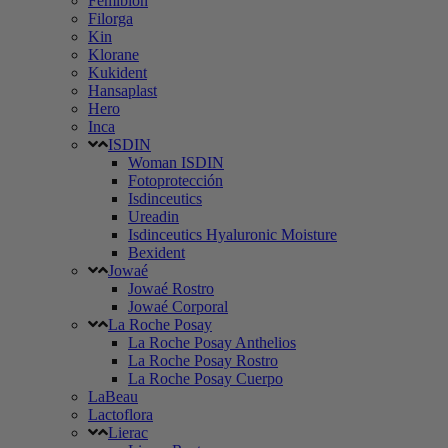
Femibion
Filorga
Kin
Klorane
Kukident
Hansaplast
Hero
Inca
ISDIN
Woman ISDIN
Fotoprotección
Isdinceutics
Ureadin
Isdinceutics Hyaluronic Moisture
Bexident
Jowaé
Jowaé Rostro
Jowaé Corporal
La Roche Posay
La Roche Posay Anthelios
La Roche Posay Rostro
La Roche Posay Cuerpo
LaBeau
Lactoflora
Lierac