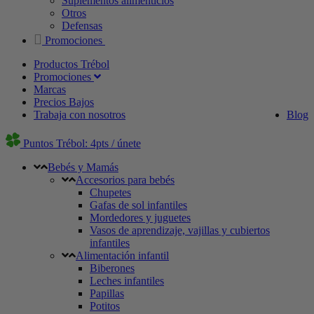
Suplementos alimenticios
Otros
Defensas
Promociones
Productos Trébol
Promociones
Marcas
Precios Bajos
Trabaja con nosotros
Blog
Puntos Trébol: 4pts / únete
Bebés y Mamás
Accesorios para bebés
Chupetes
Gafas de sol infantiles
Mordedores y juguetes
Vasos de aprendizaje, vajillas y cubiertos
infantiles
Alimentación infantil
Biberones
Leches infantiles
Papillas
Potitos