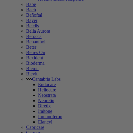
Babe
Bach
Bañoftal
Bayer
Belcils
Bella Aurora
Berocca
Bepanthol
Beter
Betres On
Bexident
Bioderma
Blemil
Blevit
Cantabria Labs
Endocare
Heliocare
Neostrata
Neoretin
Biretix
Iraltone
Inmunoferon
Elancyl
Capricare
Carmex