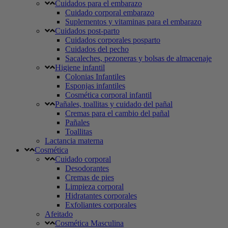
Cuidados para el embarazo
Cuidado corporal embarazo
Suplementos y vitaminas para el embarazo
Cuidados post-parto
Cuidados corporales posparto
Cuidados del pecho
Sacaleches, pezoneras y bolsas de almacenaje
Higiene infantil
Colonias Infantiles
Esponjas infantiles
Cosmética corporal infantil
Pañales, toallitas y cuidado del pañal
Cremas para el cambio del pañal
Pañales
Toallitas
Lactancia materna
Cosmética
Cuidado corporal
Desodorantes
Cremas de pies
Limpieza corporal
Hidratantes corporales
Exfoliantes corporales
Afeitado
Cosmética Masculina