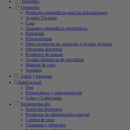
Perfumes
Ortopedia
Productos ortopédicos para las articulaciones
Ayudas Técnicas
Casa
Aparatos ortopédicos electrónicos
Podología
Kinesioterapia
Otros productos de ortopedia y ayudas técnicas
Ortopedia deportiva
Productos de masaje
Ayudas dinámicas de movilidad
Material de cura
Apósitos
Salud y bienestar
Salud sexual
Test
Preservativos y anticoncepción
Geles y Lubricantes
Suplementación
Nutrición Deportiva
Productos de alimentación especial
Control de peso
Vitaminas y minerales