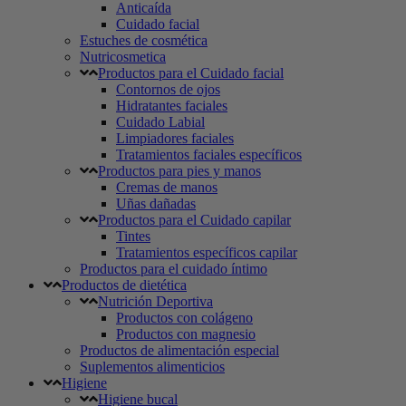
Anticaída
Cuidado facial
Estuches de cosmética
Nutricosmetica
Productos para el Cuidado facial
Contornos de ojos
Hidratantes faciales
Cuidado Labial
Limpiadores faciales
Tratamientos faciales específicos
Productos para pies y manos
Cremas de manos
Uñas dañadas
Productos para el Cuidado capilar
Tintes
Tratamientos específicos capilar
Productos para el cuidado íntimo
Productos de dietética
Nutrición Deportiva
Productos con colágeno
Productos con magnesio
Productos de alimentación especial
Suplementos alimenticios
Higiene
Higiene bucal