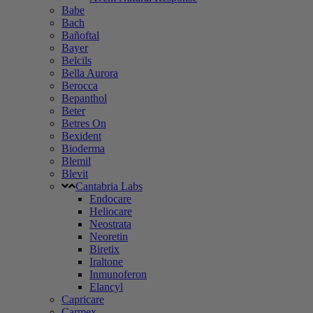
Babe
Bach
Bañoftal
Bayer
Belcils
Bella Aurora
Berocca
Bepanthol
Beter
Betres On
Bexident
Bioderma
Blemil
Blevit
Cantabria Labs
Endocare
Heliocare
Neostrata
Neoretin
Biretix
Iraltone
Inmunoferon
Elancyl
Capricare
Carmex