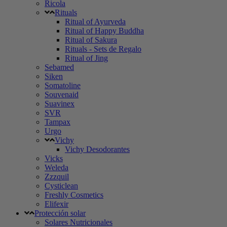
Ricola
Rituals
Ritual of Ayurveda
Ritual of Happy Buddha
Ritual of Sakura
Rituals - Sets de Regalo
Ritual of Jing
Sebamed
Siken
Somatoline
Souvenaid
Suavinex
SVR
Tampax
Urgo
Vichy
Vichy Desodorantes
Vicks
Weleda
Zzzquil
Cysticlean
Freshly Cosmetics
Elifexir
Protección solar
Solares Nutricionales