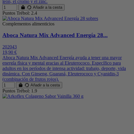
león, el cromo y el zinc.
Añadir a la cesta
Puntos Trébol: 2.4
Complementos alimenticios
Aboca Natura Mix Advanced Energía 28...
202043
19,90 €
Aboca Natura Mix Advanced Energía ayuda a tener una mayor
energía física y mental gracias al Eleuterococo. Específico para
adultos en los períodos de intensa actividad: trabajo, deporte, vida
dinámica. Con Ginseng, Guaraná, Eleuterococo y Cyanidin-3
(combinación de frutos rojos).
Añadir a la cesta
Puntos Trébol: 1.9