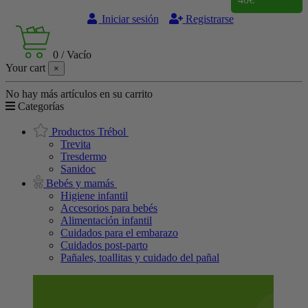
Iniciar sesión
Registrarse
0
/
Vacío
Your cart
×
No hay más artículos en su carrito
Categorías
Productos Trébol
Trevita
Tresdermo
Sanidoc
Bebés y mamás
Higiene infantil
Accesorios para bebés
Alimentación infantil
Cuidados para el embarazo
Cuidados post-parto
Pañales, toallitas y cuidado del pañal