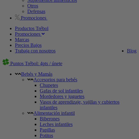
Suplementos alimenticios
Otros
Defensas
Promociones
Productos Trébol
Promociones
Marcas
Precios Bajos
Trabaja con nosotros
Blog
Puntos Trébol: 4pts / únete
Bebés y Mamás
Accesorios para bebés
Chupetes
Gafas de sol infantiles
Mordedores y juguetes
Vasos de aprendizaje, vajillas y cubiertos
infantiles
Alimentación infantil
Biberones
Leches infantiles
Papillas
Potitos