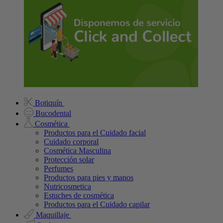
Botiquín
Bucodental
Cosmética
Productos para el Cuidado facial
Cuidado corporal
Cosmética Masculina
Protección solar
Perfumes
Productos para pies y manos
Nutricosmetica
Estuches de cosmética
Productos para el Cuidado capilar
Maquillaje