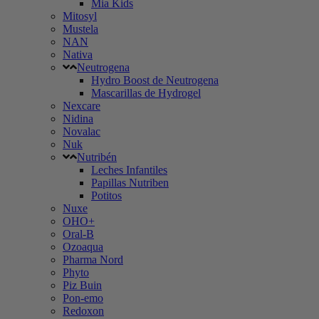
Mia Kids
Mitosyl
Mustela
NAN
Nativa
Neutrogena
Hydro Boost de Neutrogena
Mascarillas de Hydrogel
Nexcare
Nidina
Novalac
Nuk
Nutribén
Leches Infantiles
Papillas Nutriben
Potitos
Nuxe
OHO+
Oral-B
Ozoaqua
Pharma Nord
Phyto
Piz Buin
Pon-emo
Redoxon