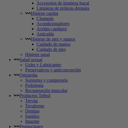
Accesorios de limpieza bucal
Limpieza de prótesis dentales
Higiene capilar
Champús
Acondicionadores
Aceites capilares
Anticaída
Higiene de pies y manos
Cuidado de manos
Cuidado de pies
Higiene nasal
Salud sexual
Geles y Lubricantes
Preservativos y anticoncepción
Ortopedia
Sorportes y compresión
Podología
Recuperación muscular
Productos Trébol
Trevita
Tresdermo
Dentian
Sanidoc
Imazine
Promociones