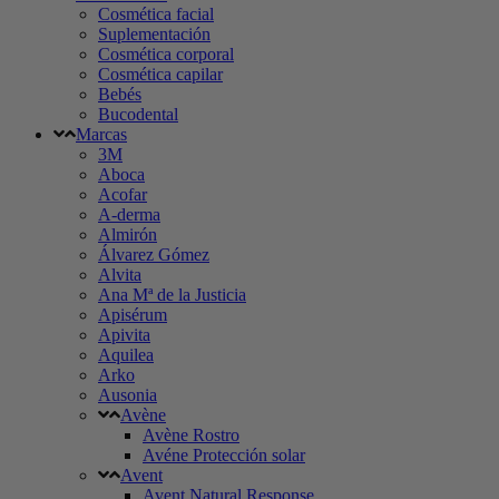
Cosmética facial
Suplementación
Cosmética corporal
Cosmética capilar
Bebés
Bucodental
Marcas
3M
Aboca
Acofar
A-derma
Almirón
Álvarez Gómez
Alvita
Ana Mª de la Justicia
Apisérum
Apivita
Aquilea
Arko
Ausonia
Avène
Avène Rostro
Avéne Protección solar
Avent
Avent Natural Response