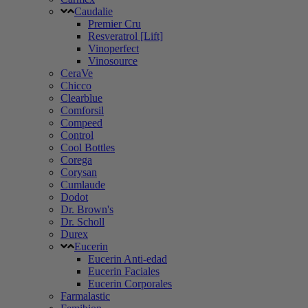
Caudalie
Premier Cru
Resveratrol [Lift]
Vinoperfect
Vinosource
CeraVe
Chicco
Clearblue
Comforsil
Compeed
Control
Cool Bottles
Corega
Corysan
Cumlaude
Dodot
Dr. Brown's
Dr. Scholl
Durex
Eucerin
Eucerin Anti-edad
Eucerin Faciales
Eucerin Corporales
Farmalastic