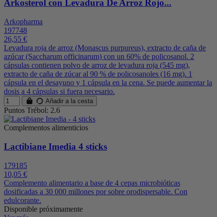
Arkosterol con Levadura De Arroz Rojo...
Arkopharma
197748
26,55 €
Levadura roja de arroz (Monascus purpureus), extracto de caña de
azúcar (Saccharum officinarum) con un 60% de policosanol. 2
cápsulas contienen polvo de arroz de levadura roja (545 mg),
extracto de caña de zúcar al 90 % de policosanoles (16 mg). 1
cápsula en el desayuno y 1 cápsula en la cena. Se puede aumentar la
dosis a 4 cápsulas si fuera necesario.
Añadir a la cesta
Puntos Trébol: 2.6
Complementos alimenticios
Lactibiane Imedia 4 sticks
179185
10,05 €
Complemento alimentario a base de 4 cepas microbióticas
dosificadas a 30 000 millones por sobre orodispersable. Con
edulcorante.
Disponible próximamente