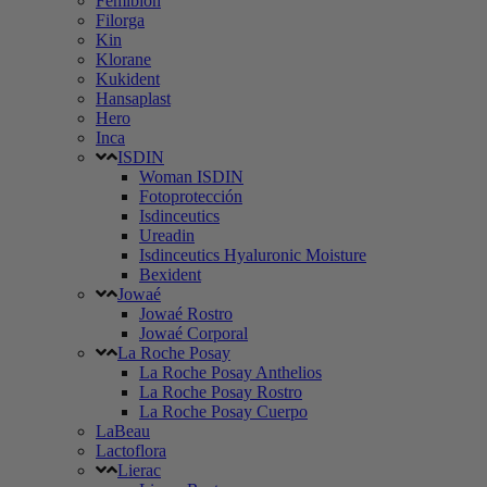
Femibion
Filorga
Kin
Klorane
Kukident
Hansaplast
Hero
Inca
ISDIN
Woman ISDIN
Fotoprotección
Isdinceutics
Ureadin
Isdinceutics Hyaluronic Moisture
Bexident
Jowaé
Jowaé Rostro
Jowaé Corporal
La Roche Posay
La Roche Posay Anthelios
La Roche Posay Rostro
La Roche Posay Cuerpo
LaBeau
Lactoflora
Lierac