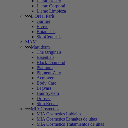
Lierac Rostro
Lierac Corporal
Lierac Limpieza
L'Oréal París
Garnier
Elvive
Botanicals
SkinCeuticals
MAM
Martiderm
The Originals
Essentials
Black Diamond
Platinum
Pigment Zero
Acniover
Body Care
Legvass
Hair System
Driosec
Skin Repair
MIA Cosmetics
MIA Cosmetics Labiales
MIA Cosmetics Esmaltes de uñas
MIA Cosmetics Tratamientos de uñas