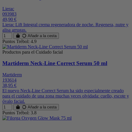
Lierac
093983
49,90 €
Lierac Lift Integral crema regeneradora de noche. Regenera, nutre y
alisa arrugas.
Añadir a la cesta
Puntos Trébol: 4.9
Productos para el Cuidado facial
Martiderm Neck-Line Correct Serum 50 ml
Martiderm
193614
38,95 €
El nuevo Neck-Line Correct Serum ha sido especialmente creado
para el cuidado de una zona muchas veces olvidada: cuello, escote y
óvalo facial.
Añadir a la cesta
Puntos Trébol: 3.8