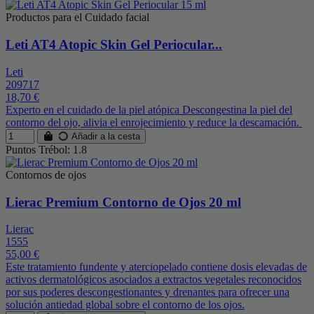
Productos para el Cuidado facial
Leti AT4 Atopic Skin Gel Periocular...
Leti
209717
18,70 €
Experto en el cuidado de la piel atópica Descongestina la piel del
contorno del ojo, alivia el enrojecimiento y reduce la descamación.
Añadir a la cesta
Puntos Trébol: 1.8
Contornos de ojos
Lierac Premium Contorno de Ojos 20 ml
Lierac
1555
55,00 €
Este tratamiento fundente y aterciopelado contiene dosis elevadas de
activos dermatológicos asociados a extractos vegetales reconocidos
por sus poderes descongestionantes y drenantes para ofrecer una
solución antiedad global sobre el contorno de los ojos.