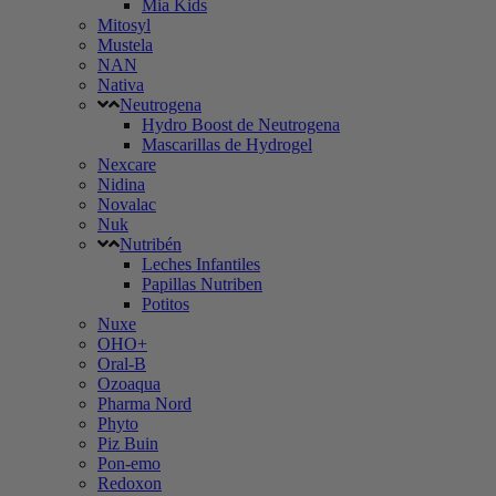
Mia Kids
Mitosyl
Mustela
NAN
Nativa
Neutrogena
Hydro Boost de Neutrogena
Mascarillas de Hydrogel
Nexcare
Nidina
Novalac
Nuk
Nutribén
Leches Infantiles
Papillas Nutriben
Potitos
Nuxe
OHO+
Oral-B
Ozoaqua
Pharma Nord
Phyto
Piz Buin
Pon-emo
Redoxon