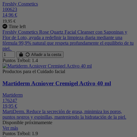
Freshly Cosmetics
100623
14,96 €
19,95 €
Time left
Freshly Cosmetics Rose Quartz Facial Cleanser con Saponinas y
Flor de Loto, ayuda a redefinir la limpieza diaria mediante una
fórmula 99,9% natural que respeta profundamente el equilibrio de tu
piel.
Añadir a la cesta
Puntos Trébol: 1.4
Productos para el Cuidado facial
Martiderm Acniover Cremigel Activo 40 ml
Martiderm
176247
19,95 €
MartiDerm. Reduce la secreción de grasa, minimiza los poros,
puntos negros y espinillas, manteniendo la hidratación de la piel.
Disponible próximamente
Ver más
Puntos Trébol: 1.9