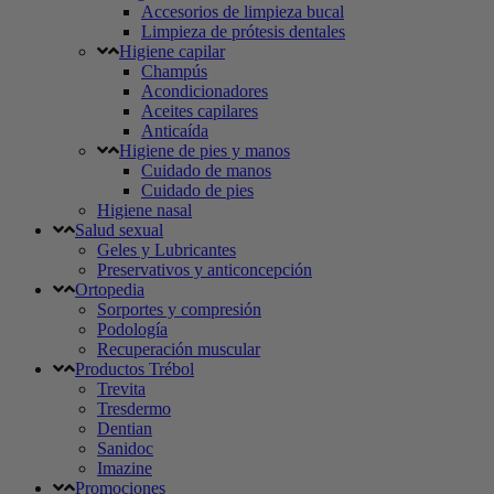
Accesorios de limpieza bucal
Limpieza de prótesis dentales
Higiene capilar
Champús
Acondicionadores
Aceites capilares
Anticaída
Higiene de pies y manos
Cuidado de manos
Cuidado de pies
Higiene nasal
Salud sexual
Geles y Lubricantes
Preservativos y anticoncepción
Ortopedia
Sorportes y compresión
Podología
Recuperación muscular
Productos Trébol
Trevita
Tresdermo
Dentian
Sanidoc
Imazine
Promociones