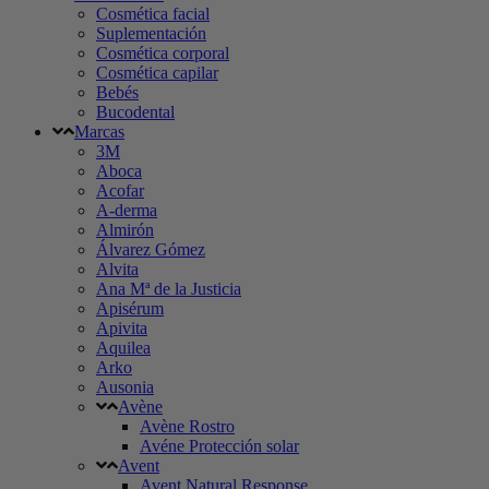
Cosmética facial
Suplementación
Cosmética corporal
Cosmética capilar
Bebés
Bucodental
Marcas
3M
Aboca
Acofar
A-derma
Almirón
Álvarez Gómez
Alvita
Ana Mª de la Justicia
Apisérum
Apivita
Aquilea
Arko
Ausonia
Avène
Avène Rostro
Avéne Protección solar
Avent
Avent Natural Response