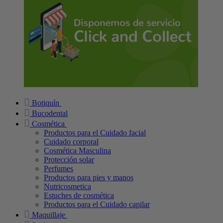
Botiquín
Bucodental
Cosmética
Productos para el Cuidado facial
Cuidado corporal
Cosmética Masculina
Protección solar
Perfumes
Productos para pies y manos
Nutricosmetica
Estuches de cosmética
Productos para el Cuidado capilar
Maquillaje