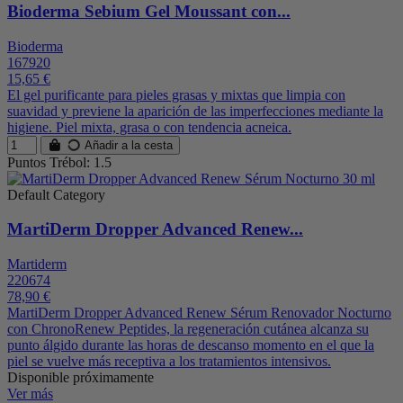
Bioderma Sebium Gel Moussant con...
Bioderma
167920
15,65 €
El gel purificante para pieles grasas y mixtas que limpia con
suavidad y previene la aparición de las imperfecciones mediante la
higiene. Piel mixta, grasa o con tendencia acneica.
Añadir a la cesta
Puntos Trébol: 1.5
Default Category
MartiDerm Dropper Advanced Renew...
Martiderm
220674
78,90 €
MartiDerm Dropper Advanced Renew Sérum Renovador Nocturno
con ChronoRenew Peptides, la regeneración cutánea alcanza su
punto álgido durante las horas de descanso momento en el que la
piel se vuelve más receptiva a los tratamientos intensivos.
Disponible próximamente
Ver más