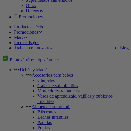
Suplementos alimenticios
Otros
Defensas
Promociones
Productos Trébol
Promociones
Marcas
Precios Bajos
Trabaja con nosotros
Blog
Puntos Trébol: 4pts / únete
Bebés y Mamás
Accesorios para bebés
Chupetes
Gafas de sol infantiles
Mordedores y juguetes
Vasos de aprendizaje, vajillas y cubiertos
infantiles
Alimentación infantil
Biberones
Leches infantiles
Papillas
Potitos