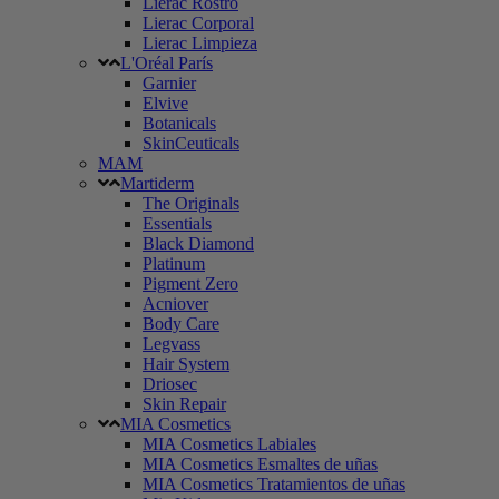
Lierac Rostro
Lierac Corporal
Lierac Limpieza
L'Oréal París
Garnier
Elvive
Botanicals
SkinCeuticals
MAM
Martiderm
The Originals
Essentials
Black Diamond
Platinum
Pigment Zero
Acniover
Body Care
Legvass
Hair System
Driosec
Skin Repair
MIA Cosmetics
MIA Cosmetics Labiales
MIA Cosmetics Esmaltes de uñas
MIA Cosmetics Tratamientos de uñas