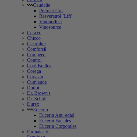
Caudalie
Premier Cru
Resveratrol [Lift]
Vinoperfect
Vinosource
CeraVe
Chicco
Clearblue
Comforsil
Compeed
Control
Cool Bottles
Corega
Corysan
Cumlaude
Dodot
Dr. Brown's
Dr. Scholl
Durex
Eucerin
Eucerin Anti-edad
Eucerin Faciales
Eucerin Corporales
Farmalastic