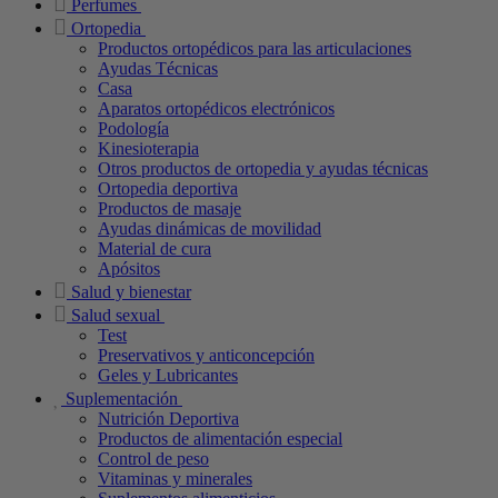
Perfumes
Ortopedia
Productos ortopédicos para las articulaciones
Ayudas Técnicas
Casa
Aparatos ortopédicos electrónicos
Podología
Kinesioterapia
Otros productos de ortopedia y ayudas técnicas
Ortopedia deportiva
Productos de masaje
Ayudas dinámicas de movilidad
Material de cura
Apósitos
Salud y bienestar
Salud sexual
Test
Preservativos y anticoncepción
Geles y Lubricantes
Suplementación
Nutrición Deportiva
Productos de alimentación especial
Control de peso
Vitaminas y minerales