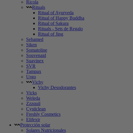
Ricola
Rituals
Ritual of Ayurveda
Ritual of Happy Buddha
Ritual of Sakura
Rituals - Sets de Regalo
Ritual of Jing
Sebamed
Siken
Somatoline
Souvenaid
Suavinex
SVR
Tampax
Urgo
Vichy
Vichy Desodorantes
Vicks
Weleda
Zzzquil
Cysticlean
Freshly Cosmetics
Elifexir
Protección solar
Solares Nutricionales