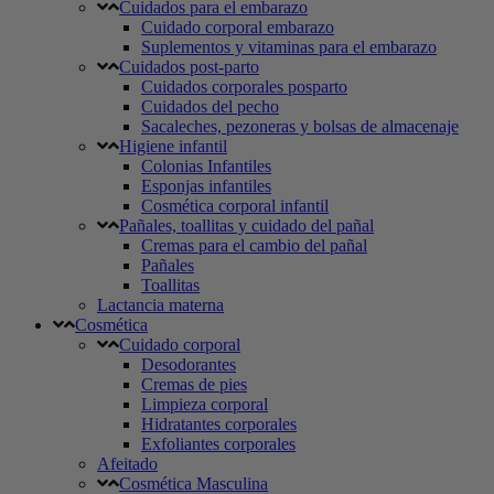
Cuidados para el embarazo
Cuidado corporal embarazo
Suplementos y vitaminas para el embarazo
Cuidados post-parto
Cuidados corporales posparto
Cuidados del pecho
Sacaleches, pezoneras y bolsas de almacenaje
Higiene infantil
Colonias Infantiles
Esponjas infantiles
Cosmética corporal infantil
Pañales, toallitas y cuidado del pañal
Cremas para el cambio del pañal
Pañales
Toallitas
Lactancia materna
Cosmética
Cuidado corporal
Desodorantes
Cremas de pies
Limpieza corporal
Hidratantes corporales
Exfoliantes corporales
Afeitado
Cosmética Masculina