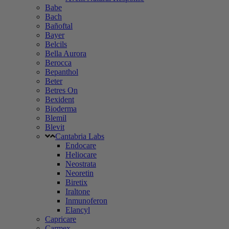
Babe
Bach
Bañoftal
Bayer
Belcils
Bella Aurora
Berocca
Bepanthol
Beter
Betres On
Bexident
Bioderma
Blemil
Blevit
Cantabria Labs
Endocare
Heliocare
Neostrata
Neoretin
Biretix
Iraltone
Inmunoferon
Elancyl
Capricare
Carmex