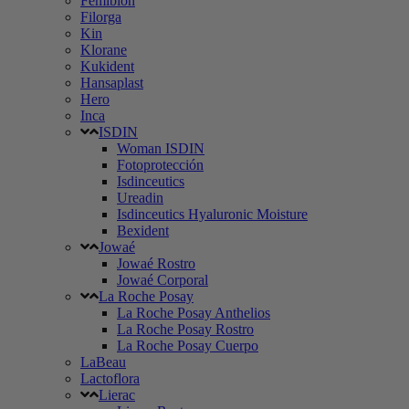
Femibion
Filorga
Kin
Klorane
Kukident
Hansaplast
Hero
Inca
ISDIN
Woman ISDIN
Fotoprotección
Isdinceutics
Ureadin
Isdinceutics Hyaluronic Moisture
Bexident
Jowaé
Jowaé Rostro
Jowaé Corporal
La Roche Posay
La Roche Posay Anthelios
La Roche Posay Rostro
La Roche Posay Cuerpo
LaBeau
Lactoflora
Lierac