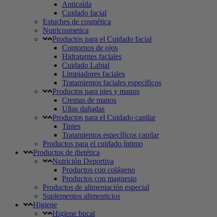
Anticaída
Cuidado facial
Estuches de cosmética
Nutricosmetica
Productos para el Cuidado facial
Contornos de ojos
Hidratantes faciales
Cuidado Labial
Limpiadores faciales
Tratamientos faciales específicos
Productos para pies y manos
Cremas de manos
Uñas dañadas
Productos para el Cuidado capilar
Tintes
Tratamientos específicos capilar
Productos para el cuidado íntimo
Productos de dietética
Nutrición Deportiva
Productos con colágeno
Productos con magnesio
Productos de alimentación especial
Suplementos alimenticios
Higiene
Higiene bucal