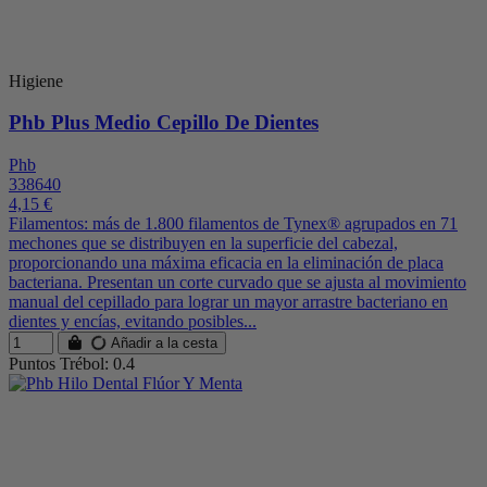
Higiene
Phb Plus Medio Cepillo De Dientes
Phb
338640
4,15 €
Filamentos: más de 1.800 filamentos de Tynex® agrupados en 71
mechones que se distribuyen en la superficie del cabezal,
proporcionando una máxima eficacia en la eliminación de placa
bacteriana. Presentan un corte curvado que se ajusta al movimiento
manual del cepillado para lograr un mayor arrastre bacteriano en
dientes y encías, evitando posibles...
Añadir a la cesta
Puntos Trébol: 0.4