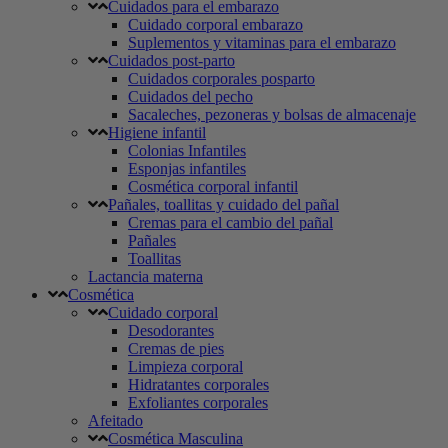
Cuidados para el embarazo
Cuidado corporal embarazo
Suplementos y vitaminas para el embarazo
Cuidados post-parto
Cuidados corporales posparto
Cuidados del pecho
Sacaleches, pezoneras y bolsas de almacenaje
Higiene infantil
Colonias Infantiles
Esponjas infantiles
Cosmética corporal infantil
Pañales, toallitas y cuidado del pañal
Cremas para el cambio del pañal
Pañales
Toallitas
Lactancia materna
Cosmética
Cuidado corporal
Desodorantes
Cremas de pies
Limpieza corporal
Hidratantes corporales
Exfoliantes corporales
Afeitado
Cosmética Masculina