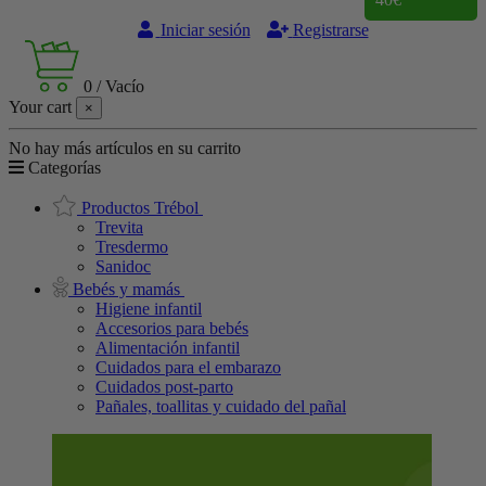
Iniciar sesión
Registrarse
0
/
Vacío
Your cart
×
No hay más artículos en su carrito
Categorías
Productos Trébol
Trevita
Tresdermo
Sanidoc
Bebés y mamás
Higiene infantil
Accesorios para bebés
Alimentación infantil
Cuidados para el embarazo
Cuidados post-parto
Pañales, toallitas y cuidado del pañal