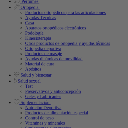
Perfumes
Ortopedia
Productos ortopédicos para las articulaciones
Ayudas Técnicas
Casa
Aparatos ortopédicos electrónicos
Podología
Kinesioterapia
Otros productos de ortopedia y ayudas técnicas
Ortopedia deportiva
Productos de masaje
Ayudas dinámicas de movilidad
Material de cura
Apósitos
Salud y bienestar
Salud sexual
Test
Preservativos y anticoncepción
Geles y Lubricantes
Suplementación
Nutrición Deportiva
Productos de alimentación especial
Control de peso
Vitaminas y minerales