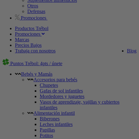
Suplementos alimenticios
Otros
Defensas
Promociones
Productos Trébol
Promociones
Marcas
Precios Bajos
Trabaja con nosotros
Blog
Puntos Trébol: 4pts / únete
Bebés y Mamás
Accesorios para bebés
Chupetes
Gafas de sol infantiles
Mordedores y juguetes
Vasos de aprendizaje, vajillas y cubiertos
infantiles
Alimentación infantil
Biberones
Leches infantiles
Papillas
Potitos