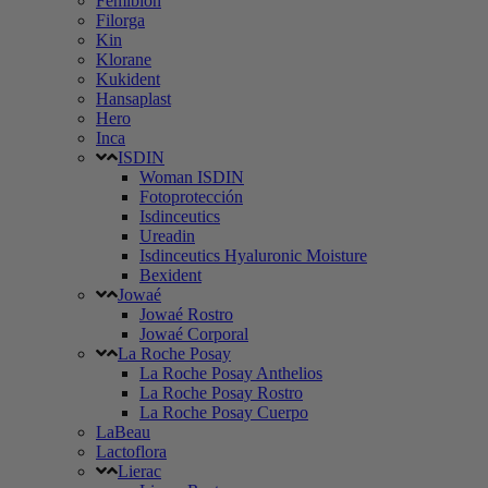
Femibion
Filorga
Kin
Klorane
Kukident
Hansaplast
Hero
Inca
ISDIN
Woman ISDIN
Fotoprotección
Isdinceutics
Ureadin
Isdinceutics Hyaluronic Moisture
Bexident
Jowaé
Jowaé Rostro
Jowaé Corporal
La Roche Posay
La Roche Posay Anthelios
La Roche Posay Rostro
La Roche Posay Cuerpo
LaBeau
Lactoflora
Lierac