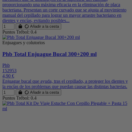
proporcionando una máxima eficacia en la eliminación de placa
bacteriana. Presentan un corte curvado que se ajusta al movimiento
manual del cepillado para lograr un mayor arrastre bacteriano en
dientes y encías, evitando posibles...
Añadir a la cesta
Puntos Trébol: 0.4
Enjuagues y colutorios
Phb Total Enjuague Bucal 300+200 ml
Phb
152953
4,90 €
Enjuague bucal que ayuda, tras el cepillado, a proteger los dientes y
la encías de los problemas que puedan causar las distintas bacterias.
Añadir a la cesta
Puntos Trébol: 0.4