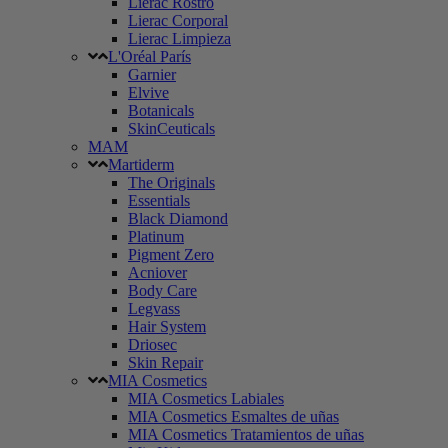
Lierac Rostro
Lierac Corporal
Lierac Limpieza
L'Oréal París
Garnier
Elvive
Botanicals
SkinCeuticals
MAM
Martiderm
The Originals
Essentials
Black Diamond
Platinum
Pigment Zero
Acniover
Body Care
Legvass
Hair System
Driosec
Skin Repair
MIA Cosmetics
MIA Cosmetics Labiales
MIA Cosmetics Esmaltes de uñas
MIA Cosmetics Tratamientos de uñas