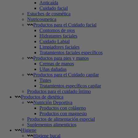
Anticaída
Cuidado facial
Estuches de cosmética
Nutricosmetica
Productos para el Cuidado facial
Contornos de ojos
Hidratantes faciales
Cuidado Labial
Limpiadores faciales
Tratamientos faciales específicos
Productos para pies y manos
Cremas de manos
Uñas dañadas
Productos para el Cuidado capilar
Tintes
Tratamientos específicos capilar
Productos para el cuidado íntimo
Productos de dietética
Nutrición Deportiva
Productos con colágeno
Productos con magnesio
Productos de alimentación especial
Suplementos alimenticios
Higiene
Higiene bucal