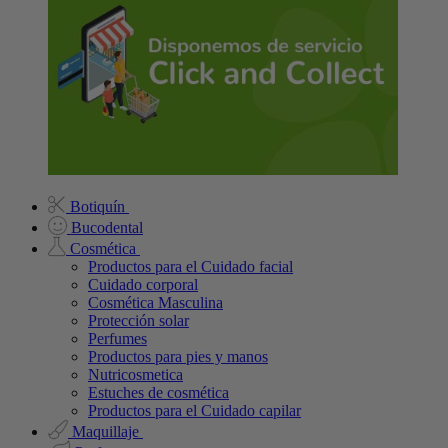
Botiquín
Bucodental
Cosmética
Productos para el Cuidado facial
Cuidado corporal
Cosmética Masculina
Protección solar
Perfumes
Productos para pies y manos
Nutricosmetica
Estuches de cosmética
Productos para el Cuidado capilar
Maquillaje