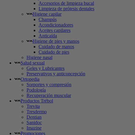
Accesorios de limpieza bucal
Limpieza de prótesis dentales
Higiene capilar
Champús
Acondicionadores
Aceites capilares
Anticaída
Higiene de pies y manos
Cuidado de manos
Cuidado de pies
Higiene nasal
Salud sexual
Geles y Lubricantes
Preservativos y anticoncepción
Ortopedia
Sorportes y compresión
Podología
Recuperación muscular
Productos Trébol
Trevita
Tresdermo
Dentian
Sanidoc
Imazine
Promociones