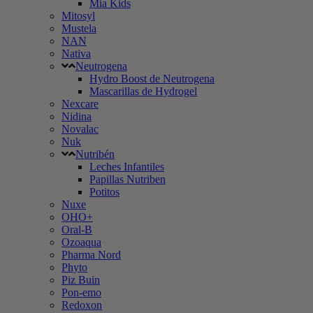
Mia Kids
Mitosyl
Mustela
NAN
Nativa
Neutrogena
Hydro Boost de Neutrogena
Mascarillas de Hydrogel
Nexcare
Nidina
Novalac
Nuk
Nutribén
Leches Infantiles
Papillas Nutriben
Potitos
Nuxe
OHO+
Oral-B
Ozoaqua
Pharma Nord
Phyto
Piz Buin
Pon-emo
Redoxon