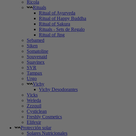
Ricola
Rituals
Ritual of Ayurveda
Ritual of Happy Buddha
Ritual of Sakura
Rituals - Sets de Regalo
Ritual of Jing
Sebamed
Siken
Somatoline
Souvenaid
Suavinex
SVR
Tampax
Urgo
Vichy
Vichy Desodorantes
Vicks
Weleda
Zzzquil
Cysticlean
Freshly Cosmetics
Elifexir
Protección solar
Solares Nutricionales