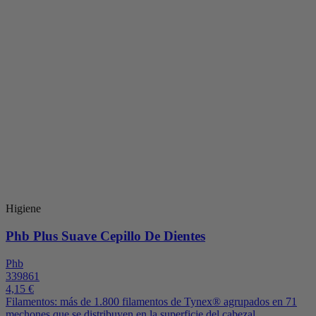
Higiene
Phb Plus Suave Cepillo De Dientes
Phb
339861
4,15 €
Filamentos: más de 1.800 filamentos de Tynex® agrupados en 71
mechones que se distribuyen en la superficie del cabezal,