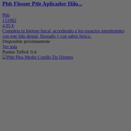
Phb Flosser Ptfe Aplicador Hilo...
Phb
151982
4,95 €
Completa tu higiene bucal, accediendo a los espacios interdentales
con este hilo dental, fluorado y con sabor fresco.
Disponible próximamente
Ver más
Puntos Trébol: 0.4