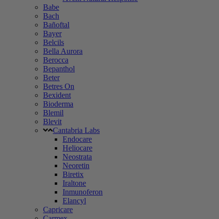
Babe
Bach
Bañoftal
Bayer
Belcils
Bella Aurora
Berocca
Bepanthol
Beter
Betres On
Bexident
Bioderma
Blemil
Blevit
Cantabria Labs
Endocare
Heliocare
Neostrata
Neoretin
Biretix
Iraltone
Inmunoferon
Elancyl
Capricare
Carmex