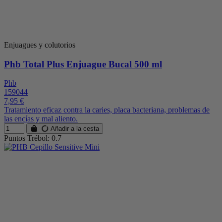
Enjuagues y colutorios
Phb Total Plus Enjuague Bucal 500 ml
Phb
159044
7,95 €
Tratamiento eficaz contra la caries, placa bacteriana, problemas de
las encías y mal aliento.
Añadir a la cesta
Puntos Trébol: 0.7