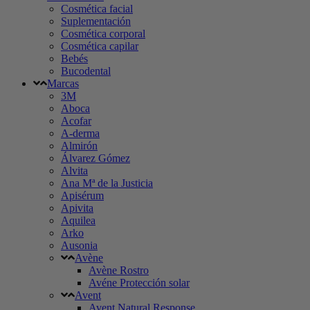
Cosmética facial
Suplementación
Cosmética corporal
Cosmética capilar
Bebés
Bucodental
Marcas
3M
Aboca
Acofar
A-derma
Almirón
Álvarez Gómez
Alvita
Ana Mª de la Justicia
Apisérum
Apivita
Aquilea
Arko
Ausonia
Avène
Avène Rostro
Avéne Protección solar
Avent
Avent Natural Response