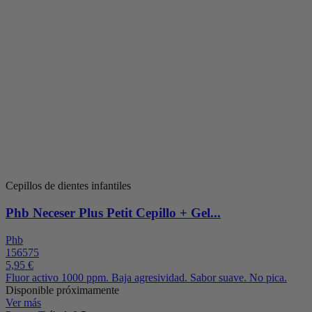
Cepillos de dientes infantiles
Phb Neceser Plus Petit Cepillo + Gel...
Phb
156575
5,95 €
Fluor activo 1000 ppm. Baja agresividad. Sabor suave. No pica.
Disponible próximamente
Ver más