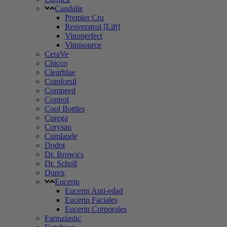
Caudalie
Premier Cru
Resveratrol [Lift]
Vinoperfect
Vinosource
CeraVe
Chicco
Clearblue
Comforsil
Compeed
Control
Cool Bottles
Corega
Corysan
Cumlaude
Dodot
Dr. Brown's
Dr. Scholl
Durex
Eucerin
Eucerin Anti-edad
Eucerin Faciales
Eucerin Corporales
Farmalastic