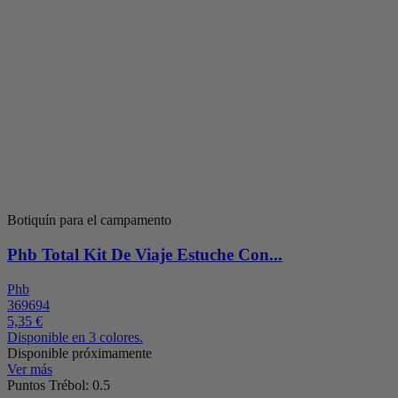
Botiquín para el campamento
Phb Total Kit De Viaje Estuche Con...
Phb
369694
5,35 €
Disponible en 3 colores.
Disponible próximamente
Ver más
Puntos Trébol: 0.5