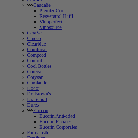
Caudalie
Premier Cru
Resveratrol [Lift]
Vinoperfect
Vinosource
CeraVe
Chicco
Clearblue
Comforsil
Compeed
Control
Cool Bottles
Corega
Corysan
Cumlaude
Dodot
Dr. Brown's
Dr. Scholl
Durex
Eucerin
Eucerin Anti-edad
Eucerin Faciales
Eucerin Corporales
Farmalastic