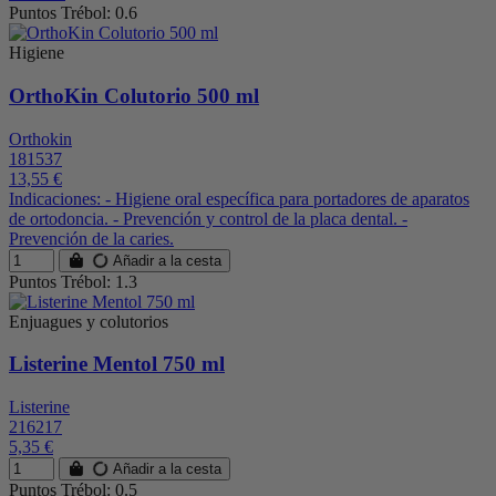
Puntos Trébol: 0.6
Higiene
OrthoKin Colutorio 500 ml
Orthokin
181537
13,55 €
Indicaciones: - Higiene oral específica para portadores de aparatos
de ortodoncia. - Prevención y control de la placa dental. -
Prevención de la caries.
Añadir a la cesta
Puntos Trébol: 1.3
Enjuagues y colutorios
Listerine Mentol 750 ml
Listerine
216217
5,35 €
Añadir a la cesta
Puntos Trébol: 0.5