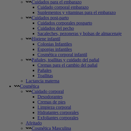
Cuidados para el embarazo
Cuidado corporal embarazo
Suplementos y vitaminas para el embarazo
Cuidados post-parto
Cuidados corporales posparto
Cuidados del pecho
Sacaleches, pezoneras y bolsas de almacenaje
Higiene infantil
Colonias Infantiles
Esponjas infantiles
Cosmética corporal infantil
Pañales, toallitas y cuidado del pañal
Cremas para el cambio del pañal
Pañales
Toallitas
Lactancia materna
Cosmética
Cuidado corporal
Desodorantes
Cremas de pies
Limpieza corporal
Hidratantes corporales
Exfoliantes corporales
Afeitado
Cosmética Masculina