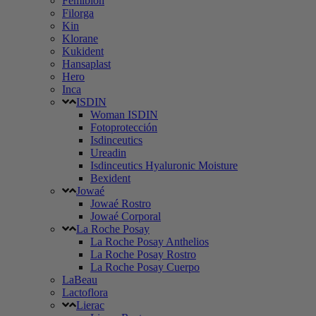
Femibion
Filorga
Kin
Klorane
Kukident
Hansaplast
Hero
Inca
ISDIN
Woman ISDIN
Fotoprotección
Isdinceutics
Ureadin
Isdinceutics Hyaluronic Moisture
Bexident
Jowaé
Jowaé Rostro
Jowaé Corporal
La Roche Posay
La Roche Posay Anthelios
La Roche Posay Rostro
La Roche Posay Cuerpo
LaBeau
Lactoflora
Lierac