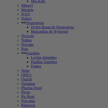
Mia Kids
Mitosyl
Mustela
NAN
Nativa
Neutrogena
Hydro Boost de Neutrogena
Mascarillas de Hydrogel
Nexcare
Nidina
Novalac
Nuk
Nutribén
Leches Infantiles
Papillas Nutriben
Potitos
Nuxe
OHO+
Oral-B
Ozoaqua
Pharma Nord
Phyto
Piz Buin
Pon-emo
Redoxon