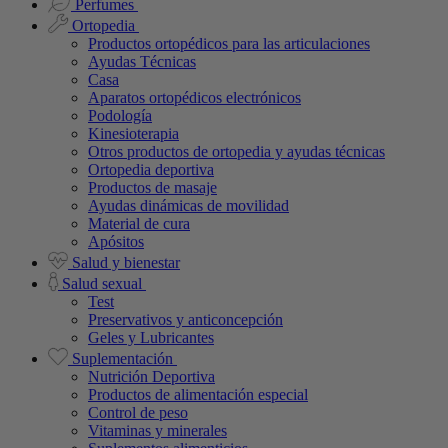
Perfumes
Ortopedia
Productos ortopédicos para las articulaciones
Ayudas Técnicas
Casa
Aparatos ortopédicos electrónicos
Podología
Kinesioterapia
Otros productos de ortopedia y ayudas técnicas
Ortopedia deportiva
Productos de masaje
Ayudas dinámicas de movilidad
Material de cura
Apósitos
Salud y bienestar
Salud sexual
Test
Preservativos y anticoncepción
Geles y Lubricantes
Suplementación
Nutrición Deportiva
Productos de alimentación especial
Control de peso
Vitaminas y minerales