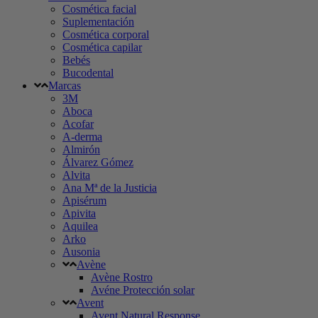
Cosmética facial
Suplementación
Cosmética corporal
Cosmética capilar
Bebés
Bucodental
Marcas
3M
Aboca
Acofar
A-derma
Almirón
Álvarez Gómez
Alvita
Ana Mª de la Justicia
Apisérum
Apivita
Aquilea
Arko
Ausonia
Avène
Avène Rostro
Avéne Protección solar
Avent
Avent Natural Response