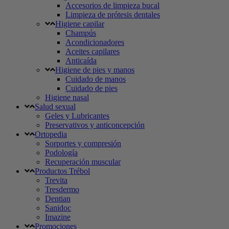
Accesorios de limpieza bucal
Limpieza de prótesis dentales
Higiene capilar
Champús
Acondicionadores
Aceites capilares
Anticaída
Higiene de pies y manos
Cuidado de manos
Cuidado de pies
Higiene nasal
Salud sexual
Geles y Lubricantes
Preservativos y anticoncepción
Ortopedia
Sorportes y compresión
Podología
Recuperación muscular
Productos Trébol
Trevita
Tresdermo
Dentian
Sanidoc
Imazine
Promociones