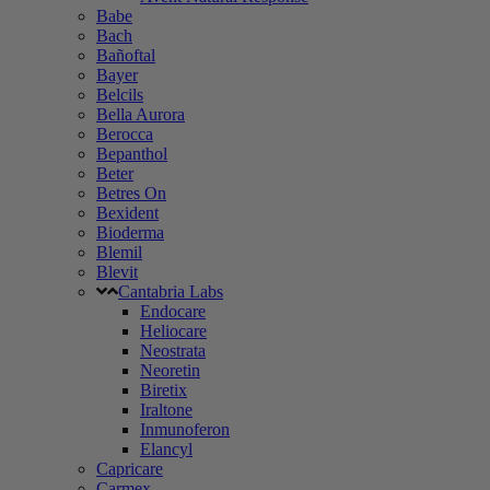
Babe
Bach
Bañoftal
Bayer
Belcils
Bella Aurora
Berocca
Bepanthol
Beter
Betres On
Bexident
Bioderma
Blemil
Blevit
Cantabria Labs
Endocare
Heliocare
Neostrata
Neoretin
Biretix
Iraltone
Inmunoferon
Elancyl
Capricare
Carmex