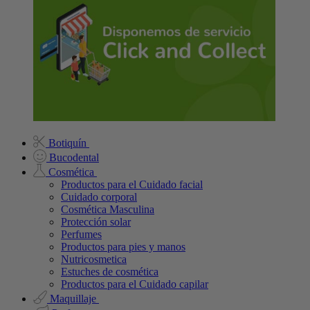
Botiquín
Bucodental
Cosmética
Productos para el Cuidado facial
Cuidado corporal
Cosmética Masculina
Protección solar
Perfumes
Productos para pies y manos
Nutricosmetica
Estuches de cosmética
Productos para el Cuidado capilar
Maquillaje