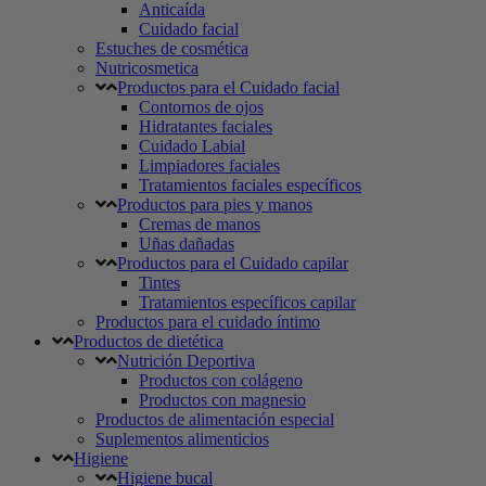
Anticaída
Cuidado facial
Estuches de cosmética
Nutricosmetica
Productos para el Cuidado facial
Contornos de ojos
Hidratantes faciales
Cuidado Labial
Limpiadores faciales
Tratamientos faciales específicos
Productos para pies y manos
Cremas de manos
Uñas dañadas
Productos para el Cuidado capilar
Tintes
Tratamientos específicos capilar
Productos para el cuidado íntimo
Productos de dietética
Nutrición Deportiva
Productos con colágeno
Productos con magnesio
Productos de alimentación especial
Suplementos alimenticios
Higiene
Higiene bucal