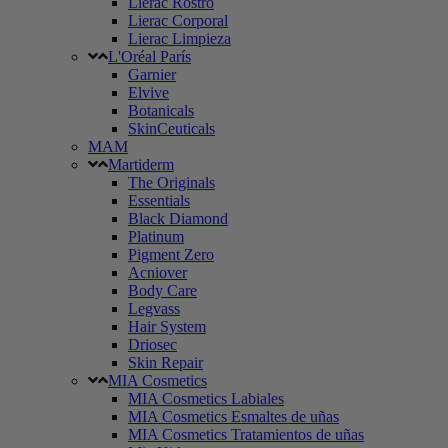
Lierac Rostro
Lierac Corporal
Lierac Limpieza
L'Oréal París
Garnier
Elvive
Botanicals
SkinCeuticals
MAM
Martiderm
The Originals
Essentials
Black Diamond
Platinum
Pigment Zero
Acniover
Body Care
Legvass
Hair System
Driosec
Skin Repair
MIA Cosmetics
MIA Cosmetics Labiales
MIA Cosmetics Esmaltes de uñas
MIA Cosmetics Tratamientos de uñas