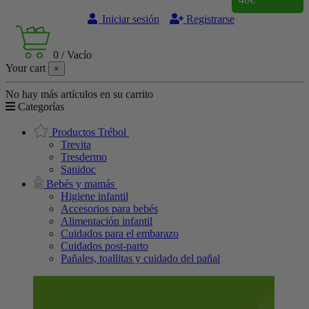
Iniciar sesión
Registrarse
0
/
Vacío
Your cart
×
No hay más artículos en su carrito
Categorías
Productos Trébol
Trevita
Tresdermo
Sanidoc
Bebés y mamás
Higiene infantil
Accesorios para bebés
Alimentación infantil
Cuidados para el embarazo
Cuidados post-parto
Pañales, toallitas y cuidado del pañal