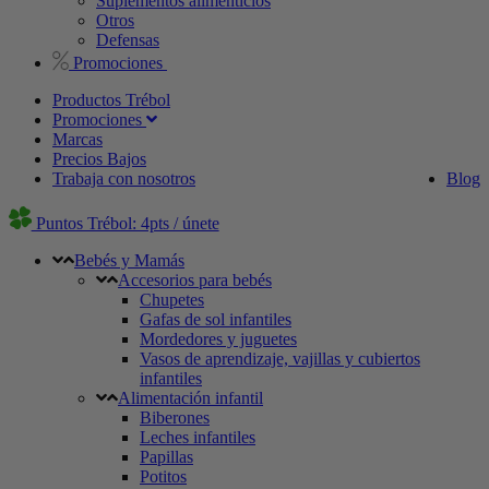
Suplementos alimenticios
Otros
Defensas
Promociones
Productos Trébol
Promociones
Marcas
Precios Bajos
Trabaja con nosotros
Blog
Puntos Trébol: 4pts / únete
Bebés y Mamás
Accesorios para bebés
Chupetes
Gafas de sol infantiles
Mordedores y juguetes
Vasos de aprendizaje, vajillas y cubiertos
infantiles
Alimentación infantil
Biberones
Leches infantiles
Papillas
Potitos