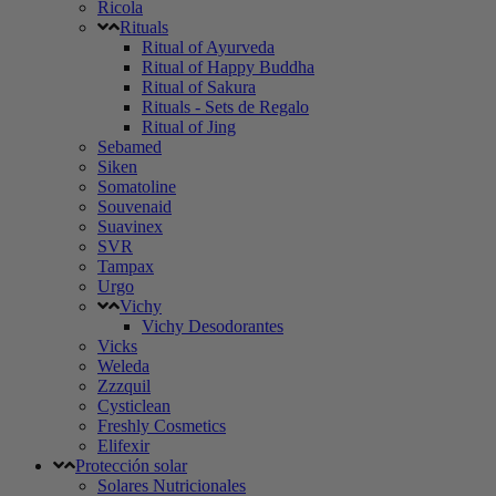
Ricola
Rituals
Ritual of Ayurveda
Ritual of Happy Buddha
Ritual of Sakura
Rituals - Sets de Regalo
Ritual of Jing
Sebamed
Siken
Somatoline
Souvenaid
Suavinex
SVR
Tampax
Urgo
Vichy
Vichy Desodorantes
Vicks
Weleda
Zzzquil
Cysticlean
Freshly Cosmetics
Elifexir
Protección solar
Solares Nutricionales