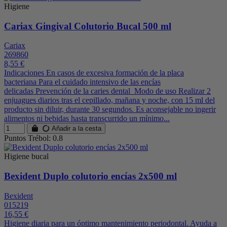
Higiene
Cariax Gingival Colutorio Bucal 500 ml
Cariax
269860
8,55 €
Indicaciones En casos de excesiva formación de la placa
bacteriana Para el cuidado intensivo de las encías
delicadas Prevención de la caries dental Modo de uso Realizar 2
enjuagues diarios tras el cepillado, mañana y noche, con 15 ml del
producto sin diluir, durante 30 segundos. Es aconsejable no ingerir
alimentos ni bebidas hasta transcurrido un mínimo...
Añadir a la cesta
Puntos Trébol: 0.8
Higiene bucal
Bexident Duplo colutorio encías 2x500 ml
Bexident
015219
16,55 €
Higiene diaria para un óptimo mantenimiento periodontal. Ayuda a