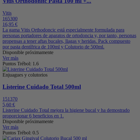
Vitis Orthodonitc Pasta 100 ml +...
Vitis
165300
16,95 €
La gama Vitis Orthodoncic está especialmente formulada para
personas portadores de aparatos de ortodoncia y, por tanto, personas
propensas a tener aftas bucales, llagas y heridas. Pack compuesto
por pasta dentífrica de 100ml y Colutorio de 500ml.
Disponible próximamente
Ver más
Puntos Trébol: 1.6
Enjuagues y colutorios
Listerine Cuidado Total 500ml
151370
5,60 €
Listerine Cuidado Total mejora la higiene bucal y ha demostrado
proporcionar 6 beneficios en 1.
Disponible próximamente
Ver más
Puntos Trébol: 0.5