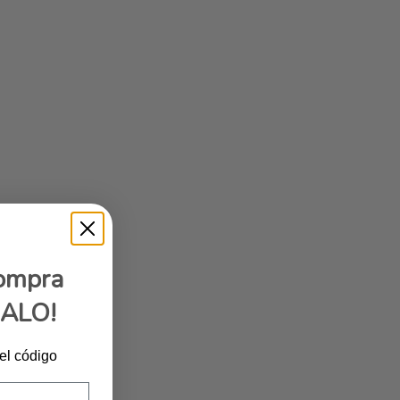
compra
GALO!
 el código