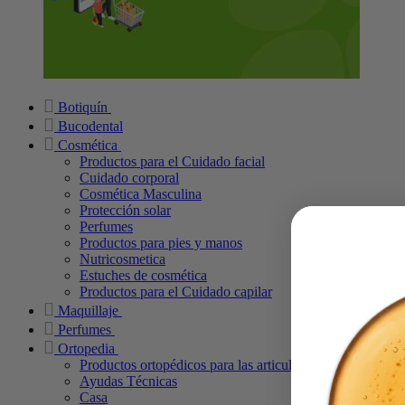
Botiquín
Bucodental
Cosmética
Productos para el Cuidado facial
Cuidado corporal
Cosmética Masculina
Protección solar
Perfumes
Productos para pies y manos
Nutricosmetica
Estuches de cosmética
Productos para el Cuidado capilar
Maquillaje
Perfumes
Ortopedia
Productos ortopédicos para las articulaciones
Ayudas Técnicas
Casa