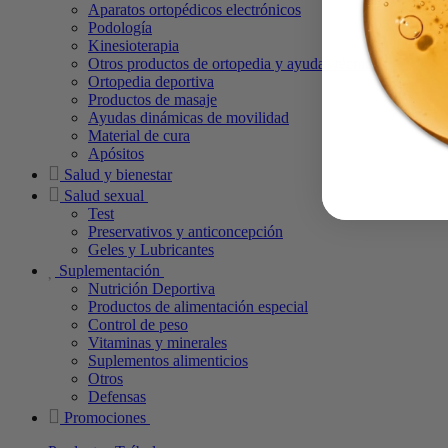
Aparatos ortopédicos electrónicos
Podología
Kinesioterapia
Otros productos de ortopedia y ayudas técnicas
Ortopedia deportiva
Productos de masaje
Ayudas dinámicas de movilidad
Material de cura
Apósitos
Salud y bienestar
Salud sexual
Test
Preservativos y anticoncepción
Geles y Lubricantes
Suplementación
Nutrición Deportiva
Productos de alimentación especial
Control de peso
Vitaminas y minerales
Suplementos alimenticios
Otros
Defensas
Promociones