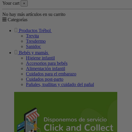
Your cart
×
No hay más artículos en su carrito
Categorías
Productos Trébol
Trevita
Tresdermo
Sanidoc
Bebés y mamás
Higiene infantil
Accesorios para bebés
Alimentación infantil
Cuidados para el embarazo
Cuidados post-parto
Pañales, toallitas y cuidado del pañal