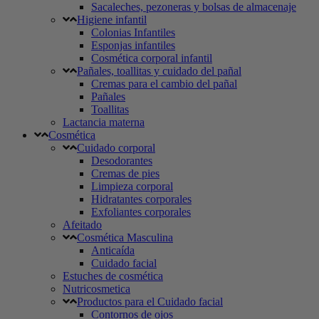
Sacaleches, pezoneras y bolsas de almacenaje
Higiene infantil
Colonias Infantiles
Esponjas infantiles
Cosmética corporal infantil
Pañales, toallitas y cuidado del pañal
Cremas para el cambio del pañal
Pañales
Toallitas
Lactancia materna
Cosmética
Cuidado corporal
Desodorantes
Cremas de pies
Limpieza corporal
Hidratantes corporales
Exfoliantes corporales
Afeitado
Cosmética Masculina
Anticaída
Cuidado facial
Estuches de cosmética
Nutricosmetica
Productos para el Cuidado facial
Contornos de ojos