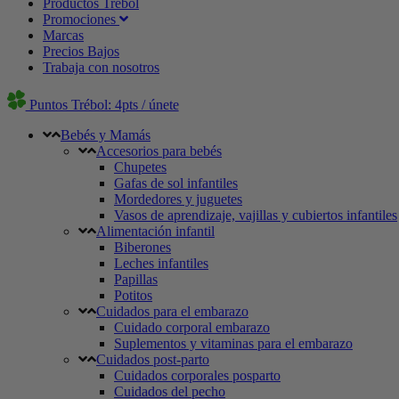
Productos Trébol
Promociones
Marcas
Precios Bajos
Trabaja con nosotros
Puntos Trébol: 4pts / únete
Bebés y Mamás
Accesorios para bebés
Chupetes
Gafas de sol infantiles
Mordedores y juguetes
Vasos de aprendizaje, vajillas y cubiertos infantiles
Alimentación infantil
Biberones
Leches infantiles
Papillas
Potitos
Cuidados para el embarazo
Cuidado corporal embarazo
Suplementos y vitaminas para el embarazo
Cuidados post-parto
Cuidados corporales posparto
Cuidados del pecho