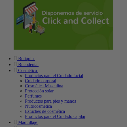
Botiquín
Bucodental
Cosmética
Productos para el Cuidado facial
Cuidado corporal
Cosmética Masculina
Protección solar
Perfumes
Productos para pies y manos
Nutricosmetica
Estuches de cosmética
Productos para el Cuidado capilar
Maquillaje