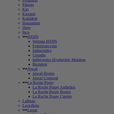
Femibion
Filorga
Kin
Klorane
Kukident
Hansaplast
Hero
Inca
ISDIN
Woman ISDIN
Fotoprotección
Isdinceutics
Ureadin
Isdinceutics Hyaluronic Moisture
Bexident
Jowaé
Jowaé Rostro
Jowaé Corporal
La Roche Posay
La Roche Posay Anthelios
La Roche Posay Rostro
La Roche Posay Cuerpo
LaBeau
Lactoflora
Lierac