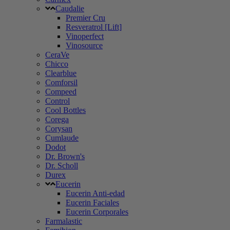
Caudalie
Premier Cru
Resveratrol [Lift]
Vinoperfect
Vinosource
CeraVe
Chicco
Clearblue
Comforsil
Compeed
Control
Cool Bottles
Corega
Corysan
Cumlaude
Dodot
Dr. Brown's
Dr. Scholl
Durex
Eucerin
Eucerin Anti-edad
Eucerin Faciales
Eucerin Corporales
Farmalastic