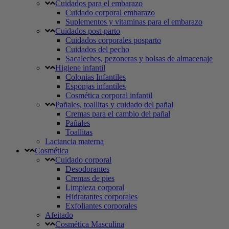
Cuidados para el embarazo
Cuidado corporal embarazo
Suplementos y vitaminas para el embarazo
Cuidados post-parto
Cuidados corporales posparto
Cuidados del pecho
Sacaleches, pezoneras y bolsas de almacenaje
Higiene infantil
Colonias Infantiles
Esponjas infantiles
Cosmética corporal infantil
Pañales, toallitas y cuidado del pañal
Cremas para el cambio del pañal
Pañales
Toallitas
Lactancia materna
Cosmética
Cuidado corporal
Desodorantes
Cremas de pies
Limpieza corporal
Hidratantes corporales
Exfoliantes corporales
Afeitado
Cosmética Masculina