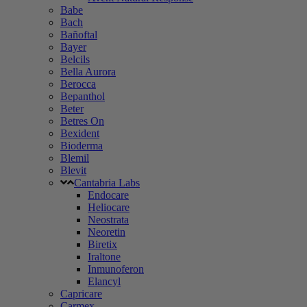
Babe
Bach
Bañoftal
Bayer
Belcils
Bella Aurora
Berocca
Bepanthol
Beter
Betres On
Bexident
Bioderma
Blemil
Blevit
Cantabria Labs
Endocare
Heliocare
Neostrata
Neoretin
Biretix
Iraltone
Inmunoferon
Elancyl
Capricare
Carmex