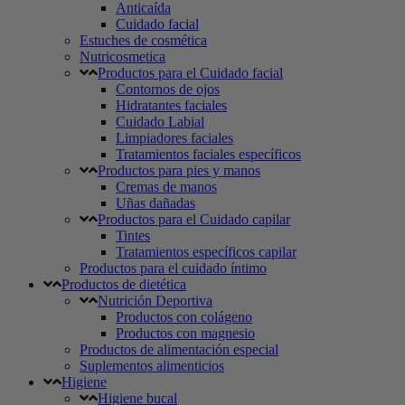
Anticaída
Cuidado facial
Estuches de cosmética
Nutricosmetica
Productos para el Cuidado facial
Contornos de ojos
Hidratantes faciales
Cuidado Labial
Limpiadores faciales
Tratamientos faciales específicos
Productos para pies y manos
Cremas de manos
Uñas dañadas
Productos para el Cuidado capilar
Tintes
Tratamientos específicos capilar
Productos para el cuidado íntimo
Productos de dietética
Nutrición Deportiva
Productos con colágeno
Productos con magnesio
Productos de alimentación especial
Suplementos alimenticios
Higiene
Higiene bucal