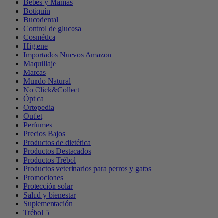
Bebés y Mamás
Botiquín
Bucodental
Control de glucosa
Cosmética
Higiene
Importados Nuevos Amazon
Maquillaje
Marcas
Mundo Natural
No Click&Collect
Óptica
Ortopedia
Outlet
Perfumes
Precios Bajos
Productos de dietética
Productos Destacados
Productos Trébol
Productos veterinarios para perros y gatos
Promociones
Protección solar
Salud y bienestar
Suplementación
Trébol 5