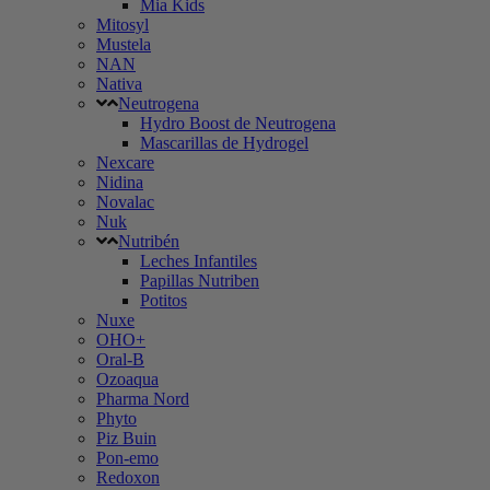
Mia Kids
Mitosyl
Mustela
NAN
Nativa
Neutrogena
Hydro Boost de Neutrogena
Mascarillas de Hydrogel
Nexcare
Nidina
Novalac
Nuk
Nutribén
Leches Infantiles
Papillas Nutriben
Potitos
Nuxe
OHO+
Oral-B
Ozoaqua
Pharma Nord
Phyto
Piz Buin
Pon-emo
Redoxon