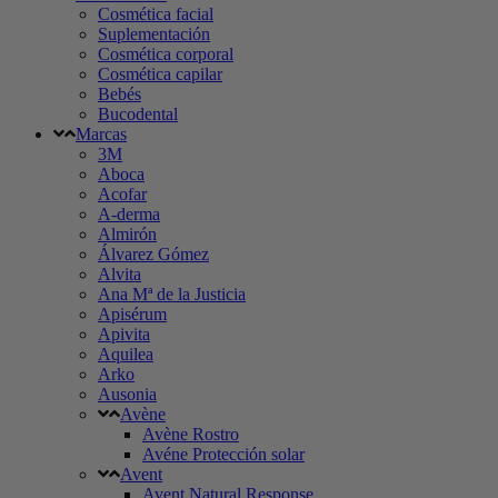
Cosmética facial
Suplementación
Cosmética corporal
Cosmética capilar
Bebés
Bucodental
Marcas
3M
Aboca
Acofar
A-derma
Almirón
Álvarez Gómez
Alvita
Ana Mª de la Justicia
Apisérum
Apivita
Aquilea
Arko
Ausonia
Avène
Avène Rostro
Avéne Protección solar
Avent
Avent Natural Response