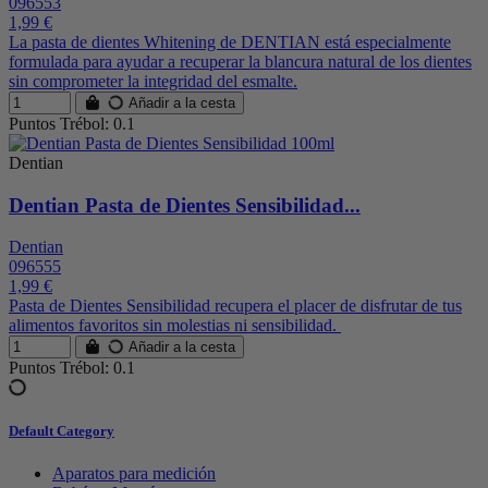
096553
1,99 €
La pasta de dientes Whitening de DENTIAN está especialmente
formulada para ayudar a recuperar la blancura natural de los dientes
sin comprometer la integridad del esmalte.
Añadir a la cesta
Puntos Trébol: 0.1
Dentian
Dentian Pasta de Dientes Sensibilidad...
Dentian
096555
1,99 €
Pasta de Dientes Sensibilidad recupera el placer de disfrutar de tus
alimentos favoritos sin molestias ni sensibilidad.
Añadir a la cesta
Puntos Trébol: 0.1
Default Category
Aparatos para medición