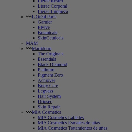
Lierac Rostro
Lierac Corporal
Lierac Limpieza
L'Oréal París
Garnier
Elvive
Botanicals
SkinCeuticals
MAM
Martiderm
The Originals
Essentials
Black Diamond
Platinum
Pigment Zero
Acniover
Body Care
Legvass
Hair System
Driosec
Skin Repair
MIA Cosmetics
MIA Cosmetics Labiales
MIA Cosmetics Esmaltes de uñas
MIA Cosmetics Tratamientos de uñas