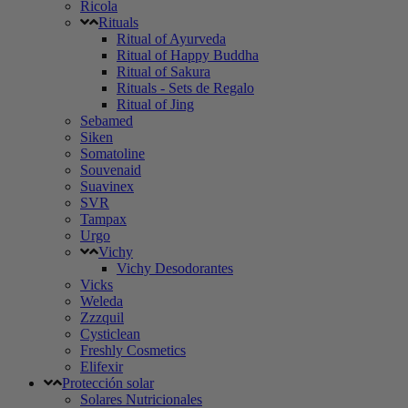
Ricola
Rituals
Ritual of Ayurveda
Ritual of Happy Buddha
Ritual of Sakura
Rituals - Sets de Regalo
Ritual of Jing
Sebamed
Siken
Somatoline
Souvenaid
Suavinex
SVR
Tampax
Urgo
Vichy
Vichy Desodorantes
Vicks
Weleda
Zzzquil
Cysticlean
Freshly Cosmetics
Elifexir
Protección solar
Solares Nutricionales