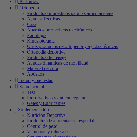
Perfumes
Ortopedia
Productos ortopédicos para las articulaciones
Ayudas Técnicas
Casa
Aparatos ortopédicos electrónicos
Podología
Kinesioterapia
Otros productos de ortopedia y ayudas técnicas
Ortopedia deportiva
Productos de masaje
Ayudas dinámicas de movilidad
Material de cura
Apósitos
Salud y bienestar
Salud sexual
Test
Preservativos y anticoncepción
Geles y Lubricantes
Suplementación
Nutrición Deportiva
Productos de alimentación especial
Control de peso
Vitaminas y minerales