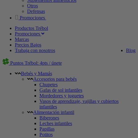
Suplementos alimenticios
Otros
Defensas
Promociones
Productos Trébol
Promociones
Marcas
Precios Bajos
Trabaja con nosotros
Blog
Puntos Trébol: 4pts / únete
Bebés y Mamás
Accesorios para bebés
Chupetes
Gafas de sol infantiles
Mordedores y juguetes
Vasos de aprendizaje, vajillas y cubiertos
infantiles
Alimentación infantil
Biberones
Leches infantiles
Papillas
Potitos