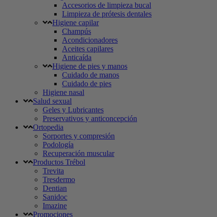
Accesorios de limpieza bucal
Limpieza de prótesis dentales
Higiene capilar
Champús
Acondicionadores
Aceites capilares
Anticaída
Higiene de pies y manos
Cuidado de manos
Cuidado de pies
Higiene nasal
Salud sexual
Geles y Lubricantes
Preservativos y anticoncepción
Ortopedia
Sorportes y compresión
Podología
Recuperación muscular
Productos Trébol
Trevita
Tresdermo
Dentian
Sanidoc
Imazine
Promociones