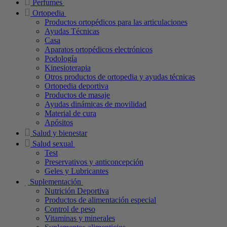
Perfumes
Ortopedia
Productos ortopédicos para las articulaciones
Ayudas Técnicas
Casa
Aparatos ortopédicos electrónicos
Podología
Kinesioterapia
Otros productos de ortopedia y ayudas técnicas
Ortopedia deportiva
Productos de masaje
Ayudas dinámicas de movilidad
Material de cura
Apósitos
Salud y bienestar
Salud sexual
Test
Preservativos y anticoncepción
Geles y Lubricantes
Suplementación
Nutrición Deportiva
Productos de alimentación especial
Control de peso
Vitaminas y minerales