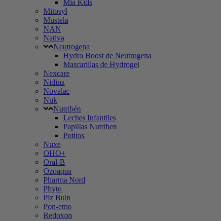
Mia Kids
Mitosyl
Mustela
NAN
Nativa
Neutrogena
Hydro Boost de Neutrogena
Mascarillas de Hydrogel
Nexcare
Nidina
Novalac
Nuk
Nutribén
Leches Infantiles
Papillas Nutriben
Potitos
Nuxe
OHO+
Oral-B
Ozoaqua
Pharma Nord
Phyto
Piz Buin
Pon-emo
Redoxon