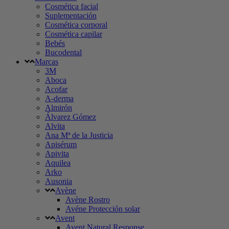
Cosmética facial
Suplementación
Cosmética corporal
Cosmética capilar
Bebés
Bucodental
Marcas
3M
Aboca
Acofar
A-derma
Almirón
Álvarez Gómez
Alvita
Ana Mª de la Justicia
Apisérum
Apivita
Aquilea
Arko
Ausonia
Avène
Avène Rostro
Avéne Protección solar
Avent
Avent Natural Response