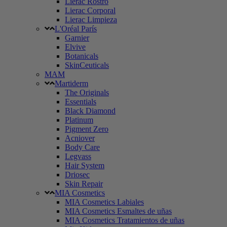
Lierac Rostro
Lierac Corporal
Lierac Limpieza
L'Oréal París
Garnier
Elvive
Botanicals
SkinCeuticals
MAM
Martiderm
The Originals
Essentials
Black Diamond
Platinum
Pigment Zero
Acniover
Body Care
Legvass
Hair System
Driosec
Skin Repair
MIA Cosmetics
MIA Cosmetics Labiales
MIA Cosmetics Esmaltes de uñas
MIA Cosmetics Tratamientos de uñas