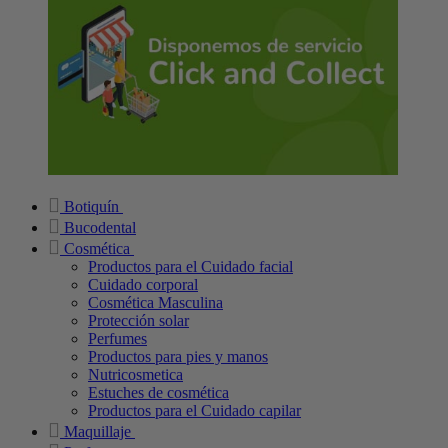
Botiquín
Bucodental
Cosmética
Productos para el Cuidado facial
Cuidado corporal
Cosmética Masculina
Protección solar
Perfumes
Productos para pies y manos
Nutricosmetica
Estuches de cosmética
Productos para el Cuidado capilar
Maquillaje