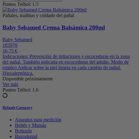
Puntos Trébol: 1.5
Pañales, toallitas y cuidado del pañal
Baby Sebamed Crema Balsámica 200ml
Baby Sebamed
183970
16,75 €
Indicaciones: Prevención de irritaciones y escoceduras en la zona
del pañal. También indicada en escoceduras del adulto. Modo de
empleo Aplicar sobre la piel limpia en cada cambio de pañal.
Hipoalergénica.
Disponible próximamente
Ver más
Puntos Trébol: 1.6
Default Category
Aparatos para medición
Bebés y Mamás
Botiquín
Bucodental