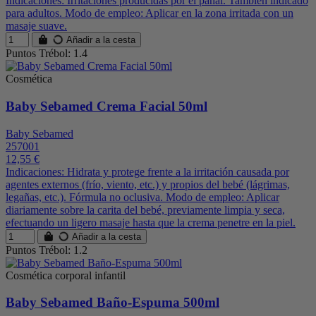
Indicaciones: Irritaciones producidas por el pañal. También indicado
para adultos. Modo de empleo: Aplicar en la zona irritada con un
masaje suave.
Añadir a la cesta
Puntos Trébol: 1.4
Cosmética
Baby Sebamed Crema Facial 50ml
Baby Sebamed
257001
12,55 €
Indicaciones: Hidrata y protege frente a la irritación causada por
agentes externos (frío, viento, etc.) y propios del bebé (lágrimas,
legañas, etc.). Fórmula no oclusiva. Modo de empleo: Aplicar
diariamente sobre la carita del bebé, previamente limpia y seca,
efectuando un ligero masaje hasta que la crema penetre en la piel.
Añadir a la cesta
Puntos Trébol: 1.2
Cosmética corporal infantil
Baby Sebamed Baño-Espuma 500ml