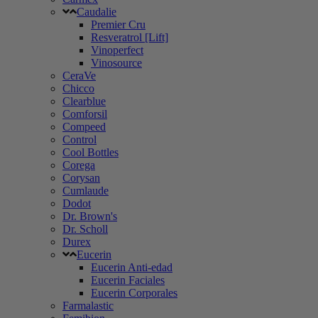
Caudalie
Premier Cru
Resveratrol [Lift]
Vinoperfect
Vinosource
CeraVe
Chicco
Clearblue
Comforsil
Compeed
Control
Cool Bottles
Corega
Corysan
Cumlaude
Dodot
Dr. Brown's
Dr. Scholl
Durex
Eucerin
Eucerin Anti-edad
Eucerin Faciales
Eucerin Corporales
Farmalastic