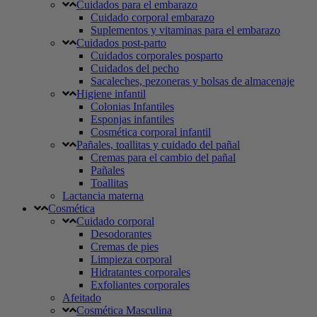
Cuidados para el embarazo
Cuidado corporal embarazo
Suplementos y vitaminas para el embarazo
Cuidados post-parto
Cuidados corporales posparto
Cuidados del pecho
Sacaleches, pezoneras y bolsas de almacenaje
Higiene infantil
Colonias Infantiles
Esponjas infantiles
Cosmética corporal infantil
Pañales, toallitas y cuidado del pañal
Cremas para el cambio del pañal
Pañales
Toallitas
Lactancia materna
Cosmética
Cuidado corporal
Desodorantes
Cremas de pies
Limpieza corporal
Hidratantes corporales
Exfoliantes corporales
Afeitado
Cosmética Masculina