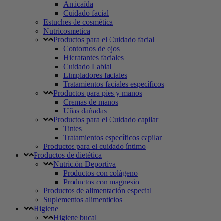
Anticaída
Cuidado facial
Estuches de cosmética
Nutricosmetica
Productos para el Cuidado facial
Contornos de ojos
Hidratantes faciales
Cuidado Labial
Limpiadores faciales
Tratamientos faciales específicos
Productos para pies y manos
Cremas de manos
Uñas dañadas
Productos para el Cuidado capilar
Tintes
Tratamientos específicos capilar
Productos para el cuidado íntimo
Productos de dietética
Nutrición Deportiva
Productos con colágeno
Productos con magnesio
Productos de alimentación especial
Suplementos alimenticios
Higiene
Higiene bucal