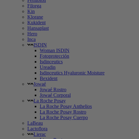
Femibion
Filorga
Kin
Klorane
Kukident
Hansaplast
Hero
Inca
ISDIN
Woman ISDIN
Fotoprotección
Isdinceutics
Ureadin
Isdinceutics Hyaluronic Moisture
Bexident
Jowaé
Jowaé Rostro
Jowaé Corporal
La Roche Posay
La Roche Posay Anthelios
La Roche Posay Rostro
La Roche Posay Cuerpo
LaBeau
Lactoflora
Lierac