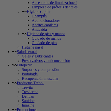
Accesorios de limpieza bucal
Limpieza de prótesis dentales
Higiene capilar
Champús
Acondicionadores
Aceites capilares
Anticaída
Higiene de pies y manos
Cuidado de manos
Cuidado de pies
Higiene nasal
Salud sexual
Geles y Lubricantes
Preservativos y anticoncepción
Ortopedia
Sorportes y compresión
Podología
Recuperación muscular
Productos Trébol
Trevita
Tresdermo
Dentian
Sanidoc
Imazine
Promociones