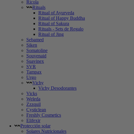
Ricola
Rituals
Ritual of Ayurveda
Ritual of Happy Buddha
Ritual of Sakura
Rituals - Sets de Regalo
Ritual of Jing
Sebamed
Siken
Somatoline
Souvenaid
Suavinex
SVR
Tampax
Urgo
Vichy
Vichy Desodorantes
Vicks
Weleda
Zzzquil
Cysticlean
Freshly Cosmetics
Elifexir
Protección solar
Solares Nutricionales