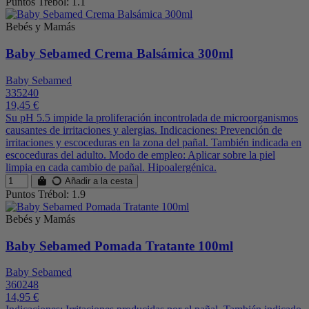
Puntos Trébol: 1.1
Bebés y Mamás
Baby Sebamed Crema Balsámica 300ml
Baby Sebamed
335240
19,45 €
Su pH 5.5 impide la proliferación incontrolada de microorganismos
causantes de irritaciones y alergias. Indicaciones: Prevención de
irritaciones y escoceduras en la zona del pañal. También indicada en
escoceduras del adulto. Modo de empleo: Aplicar sobre la piel
limpia en cada cambio de pañal. Hipoalergénica.
Añadir a la cesta
Puntos Trébol: 1.9
Bebés y Mamás
Baby Sebamed Pomada Tratante 100ml
Baby Sebamed
360248
14,95 €