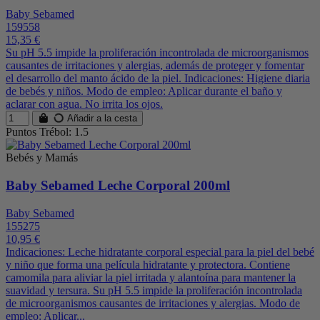
Baby Sebamed
159558
15,35 €
Su pH 5.5 impide la proliferación incontrolada de microorganismos
causantes de irritaciones y alergias, además de proteger y fomentar
el desarrollo del manto ácido de la piel. Indicaciones: Higiene diaria
de bebés y niños. Modo de empleo: Aplicar durante el baño y
aclarar con agua. No irrita los ojos.
Añadir a la cesta
Puntos Trébol: 1.5
Bebés y Mamás
Baby Sebamed Leche Corporal 200ml
Baby Sebamed
155275
10,95 €
Indicaciones: Leche hidratante corporal especial para la piel del bebé
y niño que forma una película hidratante y protectora. Contiene
camomila para aliviar la piel irritada y alantoína para mantener la
suavidad y tersura. Su pH 5.5 impide la proliferación incontrolada
de microorganismos causantes de irritaciones y alergias. Modo de
empleo: Aplicar...