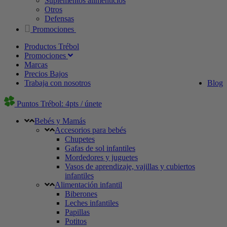
Suplementos alimenticios
Otros
Defensas
Promociones
Productos Trébol
Promociones
Marcas
Precios Bajos
Trabaja con nosotros
Blog
Puntos Trébol: 4pts / únete
Bebés y Mamás
Accesorios para bebés
Chupetes
Gafas de sol infantiles
Mordedores y juguetes
Vasos de aprendizaje, vajillas y cubiertos
infantiles
Alimentación infantil
Biberones
Leches infantiles
Papillas
Potitos