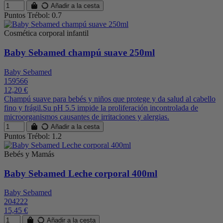
Añadir a la cesta
Puntos Trébol: 0.7
Cosmética corporal infantil
Baby Sebamed champú suave 250ml
Baby Sebamed
159566
12,20 €
Champú suave para bebés y niños que protege y da salud al cabello
fino y frágil.Su pH 5.5 impide la proliferación incontrolada de
microorganismos causantes de irritaciones y alergias.
Añadir a la cesta
Puntos Trébol: 1.2
Bebés y Mamás
Baby Sebamed Leche corporal 400ml
Baby Sebamed
204222
15,45 €
Añadir a la cesta