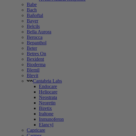
Babe
Bach
Bañoftal
Bayer
Belcils
Bella Aurora
Berocca
Bepanthol
Beter
Betres On
Bexident
Bioderma
Blemil
Blevit
Cantabria Labs
Endocare
Heliocare
Neostrata
Neoretin
Biretix
Iraltone
Inmunoferon
Elancyl
Capricare
Carmex