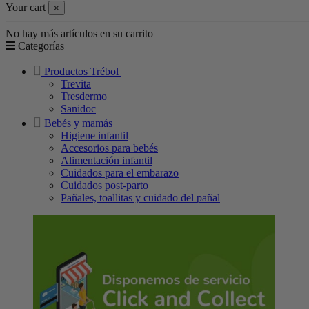
Your cart
×
No hay más artículos en su carrito
Categorías
Productos Trébol
Trevita
Tresdermo
Sanidoc
Bebés y mamás
Higiene infantil
Accesorios para bebés
Alimentación infantil
Cuidados para el embarazo
Cuidados post-parto
Pañales, toallitas y cuidado del pañal