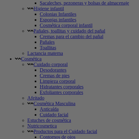
Sacaleches, pezoneras y bolsas de almacenaje
Higiene infantil
Colonias Infantiles
Esponjas infantiles
Cosmética corporal infantil
Pañales, toallitas y cuidado del pañal
Cremas para el cambio del pañal
Pañales
Toallitas
Lactancia materna
Cosmética
Cuidado corporal
Desodorantes
Cremas de pies
Limpieza corporal
Hidratantes corporales
Exfoliantes corporales
Afeitado
Cosmética Masculina
Anticaída
Cuidado facial
Estuches de cosmética
Nutricosmetica
Productos para el Cuidado facial
Contornos de ojos