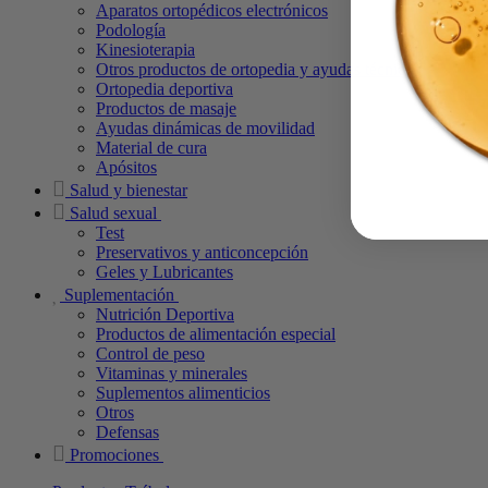
Aparatos ortopédicos electrónicos
Podología
Kinesioterapia
Otros productos de ortopedia y ayudas técnicas
Ortopedia deportiva
Productos de masaje
Ayudas dinámicas de movilidad
Material de cura
Apósitos
Salud y bienestar
Salud sexual
Test
Preservativos y anticoncepción
Geles y Lubricantes
Suplementación
Nutrición Deportiva
Productos de alimentación especial
Control de peso
Vitaminas y minerales
Suplementos alimenticios
Otros
Defensas
Promociones