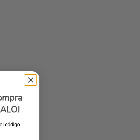
compra
GALO!
 el código