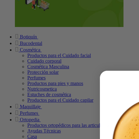
Botiquín
Bucodental
Cosmética
Productos para el Cuidado facial
Cuidado corporal
Cosmética Masculina
Protección solar
Perfumes
Productos para pies y manos
Nutricosmetica
Estuches de cosmética
Productos para el Cuidado capilar
Maquillaje
Perfumes
Ortopedia
Productos ortopédicos para las articulaciones
Ayudas Técnicas
Casa