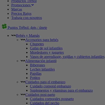
Productos Trébol
Promociones
Marcas
Precios Bajos
Trabaja con nosotros
Puntos Trébol: 4pts / únete
Bebés y Mamás
Accesorios para bebés
Chupetes
Gafas de sol infantiles
Mordedores y juguetes
Vasos de aprendizaje, vajillas y cubiertos infantiles
Alimentación infantil
Biberones
Leches infantiles
Papillas
Potitos
Cuidados para el embarazo
Cuidado corporal embarazo
Suplementos y vitaminas para el embarazo
Cuidados post-parto
Cuidados corporales posparto
Cuidados del pecho