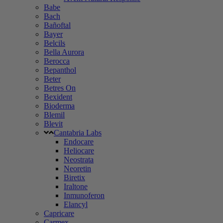
Babe
Bach
Bañoftal
Bayer
Belcils
Bella Aurora
Berocca
Bepanthol
Beter
Betres On
Bexident
Bioderma
Blemil
Blevit
Cantabria Labs
Endocare
Heliocare
Neostrata
Neoretin
Biretix
Iraltone
Inmunoferon
Elancyl
Capricare
Carmex