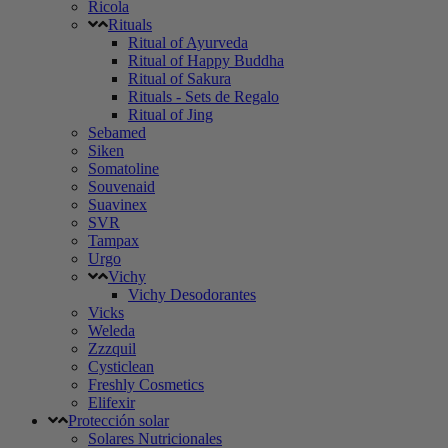
Ricola
Rituals
Ritual of Ayurveda
Ritual of Happy Buddha
Ritual of Sakura
Rituals - Sets de Regalo
Ritual of Jing
Sebamed
Siken
Somatoline
Souvenaid
Suavinex
SVR
Tampax
Urgo
Vichy
Vichy Desodorantes
Vicks
Weleda
Zzzquil
Cysticlean
Freshly Cosmetics
Elifexir
Protección solar
Solares Nutricionales