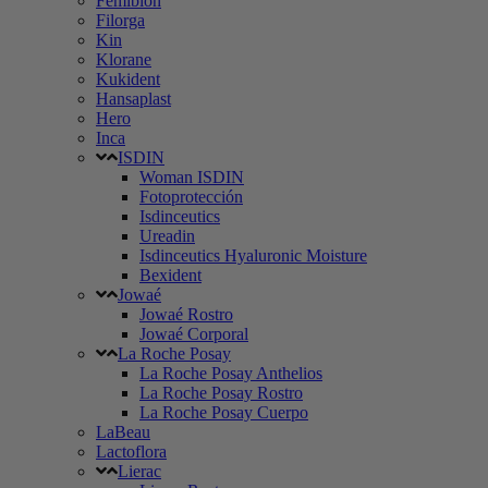
Femibion
Filorga
Kin
Klorane
Kukident
Hansaplast
Hero
Inca
ISDIN
Woman ISDIN
Fotoprotección
Isdinceutics
Ureadin
Isdinceutics Hyaluronic Moisture
Bexident
Jowaé
Jowaé Rostro
Jowaé Corporal
La Roche Posay
La Roche Posay Anthelios
La Roche Posay Rostro
La Roche Posay Cuerpo
LaBeau
Lactoflora
Lierac