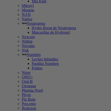
Mia Kids
Mitosyl
Mustela
NAN
Nativa
Neutrogena
Hydro Boost de Neutrogena
Mascarillas de Hydrogel
Nexcare
Nidina
Novalac
Nuk
Nutribén
Leches Infantiles
Papillas Nutriben
Potitos
Nuxe
OHO+
Oral-B
Ozoaqua
Pharma Nord
Phyto
Piz Buin
Pon-emo
Redoxon