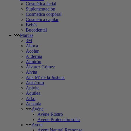
Cosmética facial
Suplementación
Cosmética corporal
Cosmética capilar
Bebés
Bucodental
Marcas
3M
Aboca
Acofar
A-derma
Almirón
Álvarez Gómez
Alvita
Ana Mª de la Justicia
Apisérum
Apivita
Aquilea
Arko
Ausonia
Avène
Avène Rostro
Avéne Protección solar
Avent
Avent Natural Response