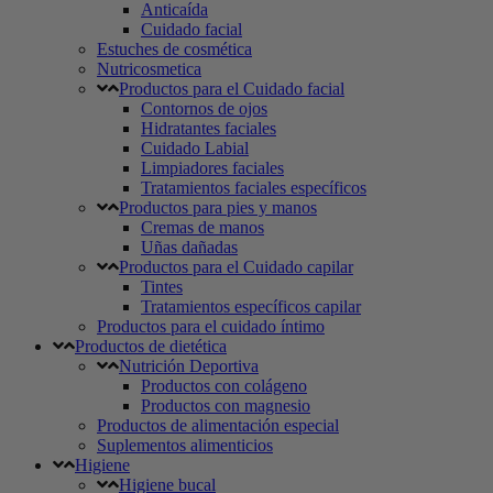
Anticaída
Cuidado facial
Estuches de cosmética
Nutricosmetica
Productos para el Cuidado facial
Contornos de ojos
Hidratantes faciales
Cuidado Labial
Limpiadores faciales
Tratamientos faciales específicos
Productos para pies y manos
Cremas de manos
Uñas dañadas
Productos para el Cuidado capilar
Tintes
Tratamientos específicos capilar
Productos para el cuidado íntimo
Productos de dietética
Nutrición Deportiva
Productos con colágeno
Productos con magnesio
Productos de alimentación especial
Suplementos alimenticios
Higiene
Higiene bucal