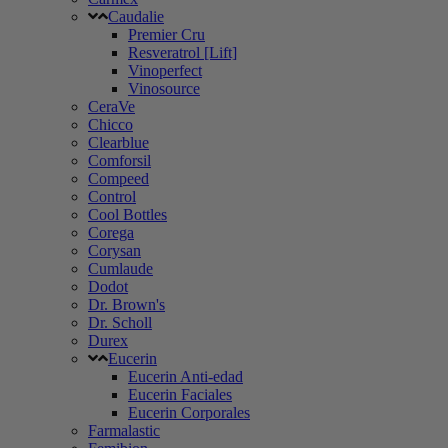
Caudalie
Premier Cru
Resveratrol [Lift]
Vinoperfect
Vinosource
CeraVe
Chicco
Clearblue
Comforsil
Compeed
Control
Cool Bottles
Corega
Corysan
Cumlaude
Dodot
Dr. Brown's
Dr. Scholl
Durex
Eucerin
Eucerin Anti-edad
Eucerin Faciales
Eucerin Corporales
Farmalastic