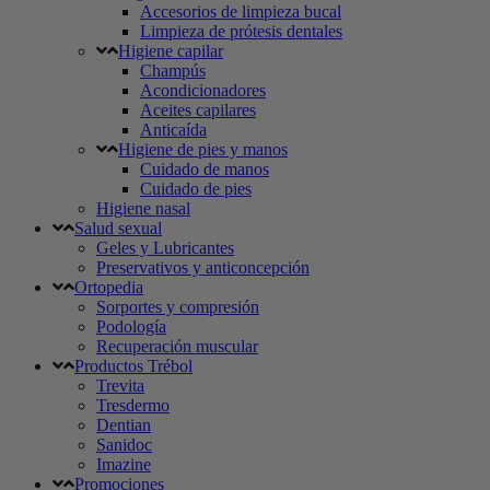
Accesorios de limpieza bucal
Limpieza de prótesis dentales
Higiene capilar
Champús
Acondicionadores
Aceites capilares
Anticaída
Higiene de pies y manos
Cuidado de manos
Cuidado de pies
Higiene nasal
Salud sexual
Geles y Lubricantes
Preservativos y anticoncepción
Ortopedia
Sorportes y compresión
Podología
Recuperación muscular
Productos Trébol
Trevita
Tresdermo
Dentian
Sanidoc
Imazine
Promociones