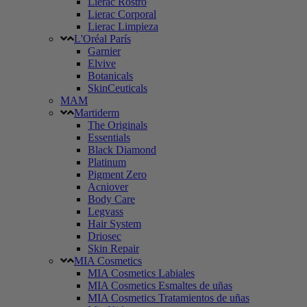
Lierac Rostro
Lierac Corporal
Lierac Limpieza
L'Oréal París
Garnier
Elvive
Botanicals
SkinCeuticals
MAM
Martiderm
The Originals
Essentials
Black Diamond
Platinum
Pigment Zero
Acniover
Body Care
Legvass
Hair System
Driosec
Skin Repair
MIA Cosmetics
MIA Cosmetics Labiales
MIA Cosmetics Esmaltes de uñas
MIA Cosmetics Tratamientos de uñas