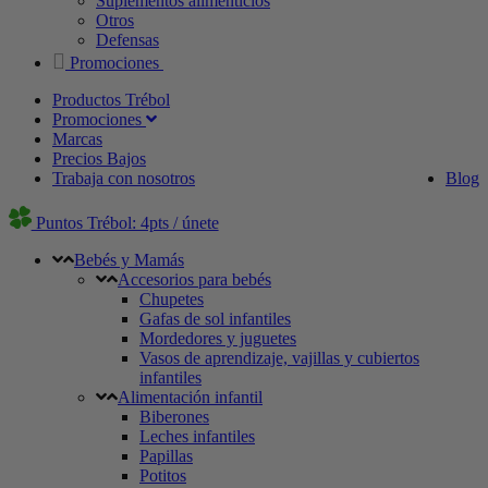
Suplementos alimenticios
Otros
Defensas
Promociones
Productos Trébol
Promociones
Marcas
Precios Bajos
Trabaja con nosotros
Blog
Puntos Trébol: 4pts / únete
Bebés y Mamás
Accesorios para bebés
Chupetes
Gafas de sol infantiles
Mordedores y juguetes
Vasos de aprendizaje, vajillas y cubiertos
infantiles
Alimentación infantil
Biberones
Leches infantiles
Papillas
Potitos