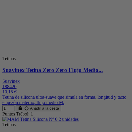
Tetinas
Suavinex Tetina Zero Zero Flujo Medio...
Suavinex
188420
10,15 €
Tetina de silicona ultra-suave que simula en forma, longitud y tacto
el pezón materno; flujo medio M.
Añadir a la cesta
Puntos Trébol: 1
Tetinas