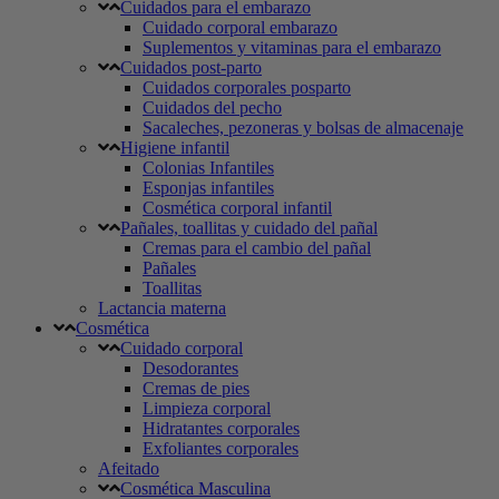
Cuidados para el embarazo
Cuidado corporal embarazo
Suplementos y vitaminas para el embarazo
Cuidados post-parto
Cuidados corporales posparto
Cuidados del pecho
Sacaleches, pezoneras y bolsas de almacenaje
Higiene infantil
Colonias Infantiles
Esponjas infantiles
Cosmética corporal infantil
Pañales, toallitas y cuidado del pañal
Cremas para el cambio del pañal
Pañales
Toallitas
Lactancia materna
Cosmética
Cuidado corporal
Desodorantes
Cremas de pies
Limpieza corporal
Hidratantes corporales
Exfoliantes corporales
Afeitado
Cosmética Masculina