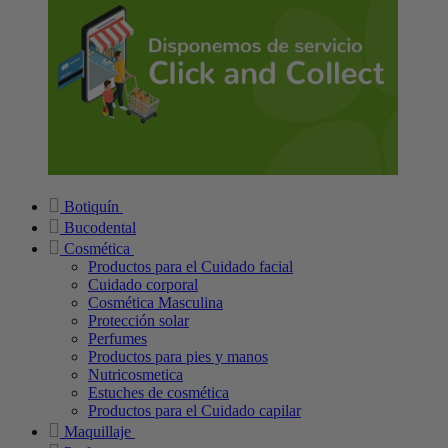
Botiquín
Bucodental
Cosmética
Productos para el Cuidado facial
Cuidado corporal
Cosmética Masculina
Protección solar
Perfumes
Productos para pies y manos
Nutricosmetica
Estuches de cosmética
Productos para el Cuidado capilar
Maquillaje