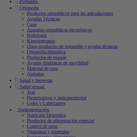
Perfumes
Ortopedia
Productos ortopédicos para las articulaciones
Ayudas Técnicas
Casa
Aparatos ortopédicos electrónicos
Podología
Kinesioterapia
Otros productos de ortopedia y ayudas técnicas
Ortopedia deportiva
Productos de masaje
Ayudas dinámicas de movilidad
Material de cura
Apósitos
Salud y bienestar
Salud sexual
Test
Preservativos y anticoncepción
Geles y Lubricantes
Suplementación
Nutrición Deportiva
Productos de alimentación especial
Control de peso
Vitaminas y minerales