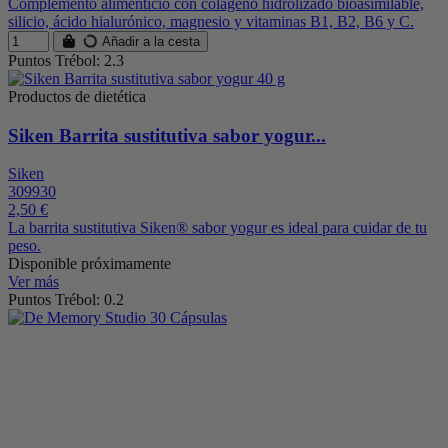
Complemento alimenticio con colágeno hidrolizado bioasimilable,
silicio, ácido hialurónico, magnesio y vitaminas B1, B2, B6 y C.
Añadir a la cesta
Puntos Trébol: 2.3
Productos de dietética
Siken Barrita sustitutiva sabor yogur...
Siken
309930
2,50 €
La barrita sustitutiva Siken® sabor yogur es ideal para cuidar de tu
peso.
Disponible próximamente
Ver más
Puntos Trébol: 0.2