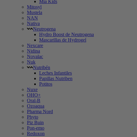
Mia Kids
Mitosyl
Mustela
NAN
Nativa
Neutrogena
Hydro Boost de Neutrogena
Mascarillas de Hydrogel
Nexcare
Nidina
Novalac
Nuk
Nutribén
Leches Infantiles
Papillas Nutriben
Potitos
Nuxe
OHO+
Oral-B
Ozoaqua
Pharma Nord
Phyto
Piz Buin
Pon-emo
Redoxon