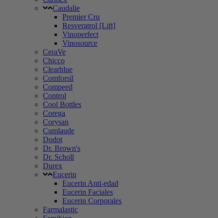
Caudalie
Premier Cru
Resveratrol [Lift]
Vinoperfect
Vinosource
CeraVe
Chicco
Clearblue
Comforsil
Compeed
Control
Cool Bottles
Corega
Corysan
Cumlaude
Dodot
Dr. Brown's
Dr. Scholl
Durex
Eucerin
Eucerin Anti-edad
Eucerin Faciales
Eucerin Corporales
Farmalastic