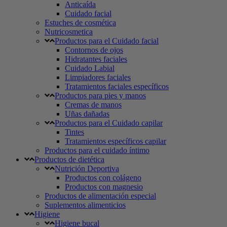
Anticaída
Cuidado facial
Estuches de cosmética
Nutricosmetica
Productos para el Cuidado facial
Contornos de ojos
Hidratantes faciales
Cuidado Labial
Limpiadores faciales
Tratamientos faciales específicos
Productos para pies y manos
Cremas de manos
Uñas dañadas
Productos para el Cuidado capilar
Tintes
Tratamientos específicos capilar
Productos para el cuidado íntimo
Productos de dietética
Nutrición Deportiva
Productos con colágeno
Productos con magnesio
Productos de alimentación especial
Suplementos alimenticios
Higiene
Higiene bucal