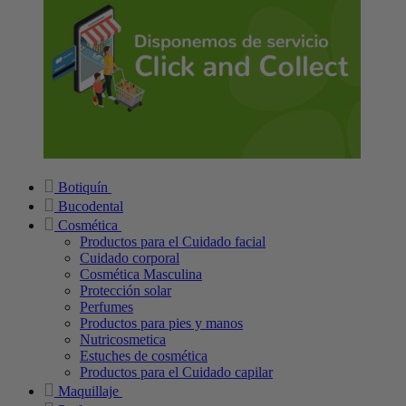
Botiquín
Bucodental
Cosmética
Productos para el Cuidado facial
Cuidado corporal
Cosmética Masculina
Protección solar
Perfumes
Productos para pies y manos
Nutricosmetica
Estuches de cosmética
Productos para el Cuidado capilar
Maquillaje