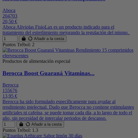
Aboca
204703
20,50 €
Aboca Aliviolas FisioLax es un producto indicado para el
tratamiento del estreñimiento mejorando la regulación del mismo.
Añadir a la cesta
Puntos Trébol: 2
Productos de alimentación especial
Berocca Boost Guaraná Vitaminas...
Berocca
155676
13,95 €
Berocca ha sido formulado específicamente para ayudar al
rendimiento intelectual. Dado que Berocca no contiene estimulantes
artificiales ni cafeína, se puede tomar cada día, a lo largo de todo el
año, sin necesidad de intercalar periodos de descanso.
Añadir a la cesta
Puntos Trébol: 1.3