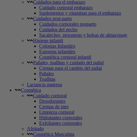
Cuidados para el embarazo
Cuidado corporal embarazo
Suplementos y vitaminas para el embarazo
Cuidados post-parto
Cuidados corporales posparto
Cuidados del pecho
Sacaleches, pezoneras y bolsas de almacenaje
Higiene infantil
Colonias Infantiles
Esponjas infantiles
Cosmética corporal infantil
Pañales, toallitas y cuidado del pañal
Cremas para el cambio del pañal
Pañales
Toallitas
Lactancia materna
Cosmética
Cuidado corporal
Desodorantes
Cremas de pies
Limpieza corporal
Hidratantes corporales
Exfoliantes corporales
Afeitado
Cosmética Masculina