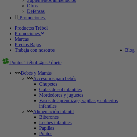
Suplementos alimenticios
Otros
Defensas
Promociones
Productos Trébol
Promociones
Marcas
Precios Bajos
Trabaja con nosotros
Blog
Puntos Trébol: 4pts / únete
Bebés y Mamás
Accesorios para bebés
Chupetes
Gafas de sol infantiles
Mordedores y juguetes
Vasos de aprendizaje, vajillas y cubiertos
infantiles
Alimentación infantil
Biberones
Leches infantiles
Papillas
Potitos