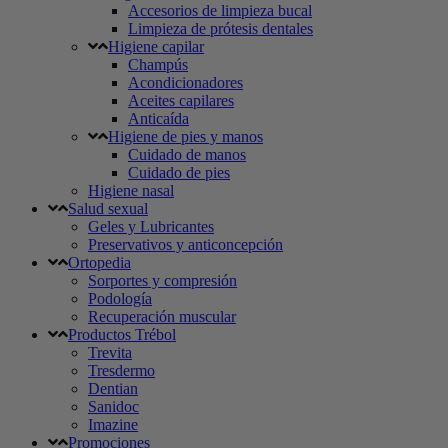
Accesorios de limpieza bucal
Limpieza de prótesis dentales
Higiene capilar
Champús
Acondicionadores
Aceites capilares
Anticaída
Higiene de pies y manos
Cuidado de manos
Cuidado de pies
Higiene nasal
Salud sexual
Geles y Lubricantes
Preservativos y anticoncepción
Ortopedia
Sorportes y compresión
Podología
Recuperación muscular
Productos Trébol
Trevita
Tresdermo
Dentian
Sanidoc
Imazine
Promociones