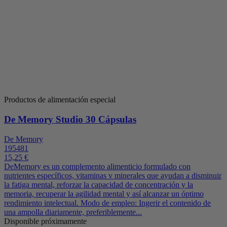
Productos de alimentación especial
De Memory Studio 30 Cápsulas
De Memory
195481
15,25 €
DeMemory es un complemento alimenticio formulado con
nutrientes específicos, vitaminas v minerales que ayudan a disminuir
la fatiga mental, reforzar la capacidad de concentración y la
memoria, recuperar la agilidad mental y así alcanzar un óptimo
rendimiento intelectual. Modo de empleo: Ingerir el contenido de
una ampolla diariamente, preferiblemente...
Disponible próximamente