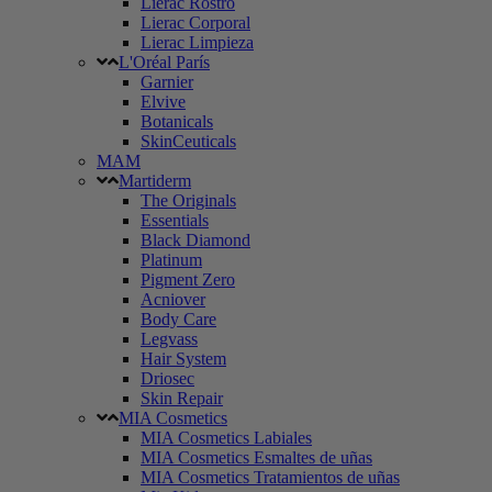
Lierac Rostro
Lierac Corporal
Lierac Limpieza
L'Oréal París
Garnier
Elvive
Botanicals
SkinCeuticals
MAM
Martiderm
The Originals
Essentials
Black Diamond
Platinum
Pigment Zero
Acniover
Body Care
Legvass
Hair System
Driosec
Skin Repair
MIA Cosmetics
MIA Cosmetics Labiales
MIA Cosmetics Esmaltes de uñas
MIA Cosmetics Tratamientos de uñas