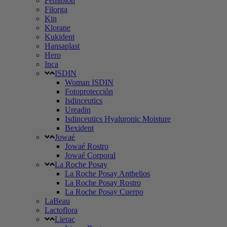
Femibion
Filorga
Kin
Klorane
Kukident
Hansaplast
Hero
Inca
ISDIN
Woman ISDIN
Fotoprotección
Isdinceutics
Ureadin
Isdinceutics Hyaluronic Moisture
Bexident
Jowaé
Jowaé Rostro
Jowaé Corporal
La Roche Posay
La Roche Posay Anthelios
La Roche Posay Rostro
La Roche Posay Cuerpo
LaBeau
Lactoflora
Lierac