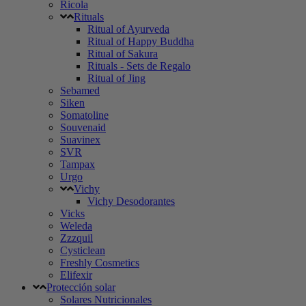
Ricola
Rituals
Ritual of Ayurveda
Ritual of Happy Buddha
Ritual of Sakura
Rituals - Sets de Regalo
Ritual of Jing
Sebamed
Siken
Somatoline
Souvenaid
Suavinex
SVR
Tampax
Urgo
Vichy
Vichy Desodorantes
Vicks
Weleda
Zzzquil
Cysticlean
Freshly Cosmetics
Elifexir
Protección solar
Solares Nutricionales