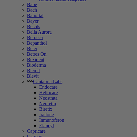
Babe
Bach
Bañoftal
Bayer
Belcils
Bella Aurora
Berocca
Bepanthol
Beter
Betres On
Bexident
Bioderma
Blemil
Blevit
Cantabria Labs
Endocare
Heliocare
Neostrata
Neoretin
Biretix
Iraltone
Inmunoferon
Elancyl
Capricare
Carmex