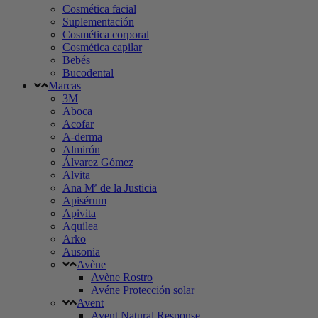
Cosmética facial
Suplementación
Cosmética corporal
Cosmética capilar
Bebés
Bucodental
Marcas
3M
Aboca
Acofar
A-derma
Almirón
Álvarez Gómez
Alvita
Ana Mª de la Justicia
Apisérum
Apivita
Aquilea
Arko
Ausonia
Avène
Avène Rostro
Avéne Protección solar
Avent
Avent Natural Response