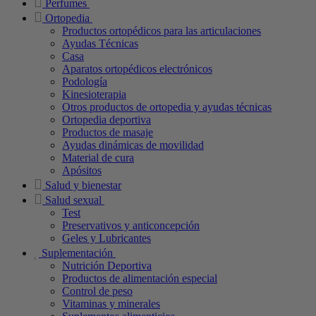
Perfumes
Ortopedia
Productos ortopédicos para las articulaciones
Ayudas Técnicas
Casa
Aparatos ortopédicos electrónicos
Podología
Kinesioterapia
Otros productos de ortopedia y ayudas técnicas
Ortopedia deportiva
Productos de masaje
Ayudas dinámicas de movilidad
Material de cura
Apósitos
Salud y bienestar
Salud sexual
Test
Preservativos y anticoncepción
Geles y Lubricantes
Suplementación
Nutrición Deportiva
Productos de alimentación especial
Control de peso
Vitaminas y minerales