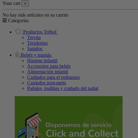
Your cart
×
No hay más artículos en su carrito
Categorías
Productos Trébol
Trevita
Tresdermo
Sanidoc
Bebés y mamás
Higiene infantil
Accesorios para bebés
Alimentación infantil
Cuidados para el embarazo
Cuidados post-parto
Pañales, toallitas y cuidado del pañal