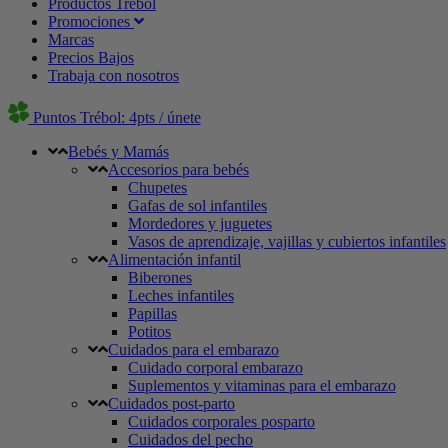
Productos Trébol
Promociones
Marcas
Precios Bajos
Trabaja con nosotros
Puntos Trébol: 4pts / únete
Bebés y Mamás
Accesorios para bebés
Chupetes
Gafas de sol infantiles
Mordedores y juguetes
Vasos de aprendizaje, vajillas y cubiertos infantiles
Alimentación infantil
Biberones
Leches infantiles
Papillas
Potitos
Cuidados para el embarazo
Cuidado corporal embarazo
Suplementos y vitaminas para el embarazo
Cuidados post-parto
Cuidados corporales posparto
Cuidados del pecho