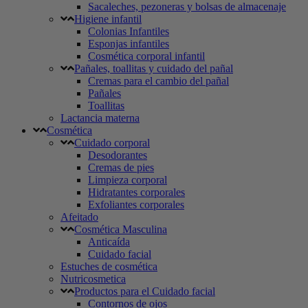
Sacaleches, pezoneras y bolsas de almacenaje
Higiene infantil
Colonias Infantiles
Esponjas infantiles
Cosmética corporal infantil
Pañales, toallitas y cuidado del pañal
Cremas para el cambio del pañal
Pañales
Toallitas
Lactancia materna
Cosmética
Cuidado corporal
Desodorantes
Cremas de pies
Limpieza corporal
Hidratantes corporales
Exfoliantes corporales
Afeitado
Cosmética Masculina
Anticaída
Cuidado facial
Estuches de cosmética
Nutricosmetica
Productos para el Cuidado facial
Contornos de ojos