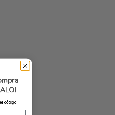
compra
GALO!
 el código