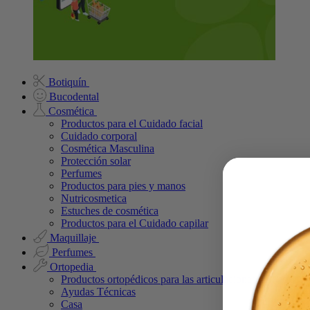
Botiquín
Bucodental
Cosmética
Productos para el Cuidado facial
Cuidado corporal
Cosmética Masculina
Protección solar
Perfumes
Productos para pies y manos
Nutricosmetica
Estuches de cosmética
Productos para el Cuidado capilar
Maquillaje
Perfumes
Ortopedia
Productos ortopédicos para las articulaciones
Ayudas Técnicas
Casa