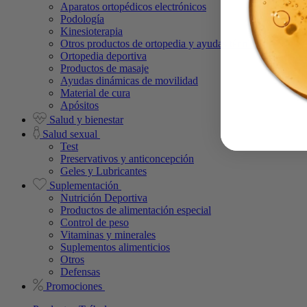
Aparatos ortopédicos electrónicos
Podología
Kinesioterapia
Otros productos de ortopedia y ayudas técnicas
Ortopedia deportiva
Productos de masaje
Ayudas dinámicas de movilidad
Material de cura
Apósitos
Salud y bienestar
Salud sexual
Test
Preservativos y anticoncepción
Geles y Lubricantes
Suplementación
Nutrición Deportiva
Productos de alimentación especial
Control de peso
Vitaminas y minerales
Suplementos alimenticios
Otros
Defensas
Promociones