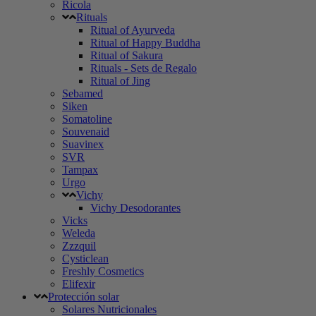
Ricola
Rituals
Ritual of Ayurveda
Ritual of Happy Buddha
Ritual of Sakura
Rituals - Sets de Regalo
Ritual of Jing
Sebamed
Siken
Somatoline
Souvenaid
Suavinex
SVR
Tampax
Urgo
Vichy
Vichy Desodorantes
Vicks
Weleda
Zzzquil
Cysticlean
Freshly Cosmetics
Elifexir
Protección solar
Solares Nutricionales