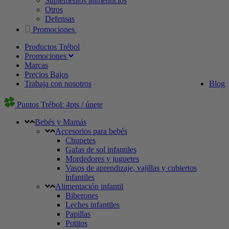
Suplementos alimenticios
Otros
Defensas
Promociones
Productos Trébol
Promociones
Marcas
Precios Bajos
Trabaja con nosotros
Blog
Puntos Trébol: 4pts / únete
Bebés y Mamás
Accesorios para bebés
Chupetes
Gafas de sol infantiles
Mordedores y juguetes
Vasos de aprendizaje, vajillas y cubiertos
infantiles
Alimentación infantil
Biberones
Leches infantiles
Papillas
Potitos