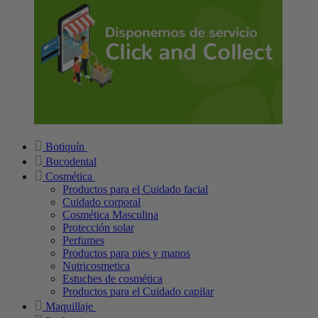
Botiquín
Bucodental
Cosmética
Productos para el Cuidado facial
Cuidado corporal
Cosmética Masculina
Protección solar
Perfumes
Productos para pies y manos
Nutricosmetica
Estuches de cosmética
Productos para el Cuidado capilar
Maquillaje