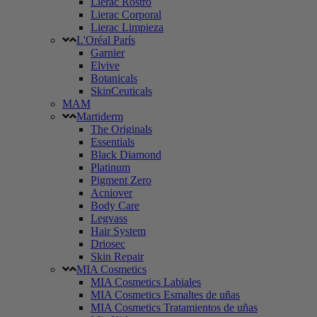
Lierac Rostro
Lierac Corporal
Lierac Limpieza
L'Oréal París
Garnier
Elvive
Botanicals
SkinCeuticals
MAM
Martiderm
The Originals
Essentials
Black Diamond
Platinum
Pigment Zero
Acniover
Body Care
Legvass
Hair System
Driosec
Skin Repair
MIA Cosmetics
MIA Cosmetics Labiales
MIA Cosmetics Esmaltes de uñas
MIA Cosmetics Tratamientos de uñas