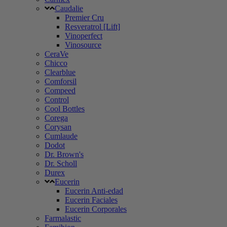
Caudalie
Premier Cru
Resveratrol [Lift]
Vinoperfect
Vinosource
CeraVe
Chicco
Clearblue
Comforsil
Compeed
Control
Cool Bottles
Corega
Corysan
Cumlaude
Dodot
Dr. Brown's
Dr. Scholl
Durex
Eucerin
Eucerin Anti-edad
Eucerin Faciales
Eucerin Corporales
Farmalastic