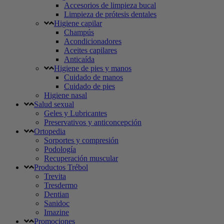
Accesorios de limpieza bucal
Limpieza de prótesis dentales
Higiene capilar
Champús
Acondicionadores
Aceites capilares
Anticaída
Higiene de pies y manos
Cuidado de manos
Cuidado de pies
Higiene nasal
Salud sexual
Geles y Lubricantes
Preservativos y anticoncepción
Ortopedia
Sorportes y compresión
Podología
Recuperación muscular
Productos Trébol
Trevita
Tresdermo
Dentian
Sanidoc
Imazine
Promociones