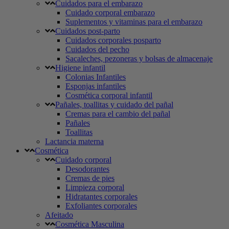
Cuidados para el embarazo
Cuidado corporal embarazo
Suplementos y vitaminas para el embarazo
Cuidados post-parto
Cuidados corporales posparto
Cuidados del pecho
Sacaleches, pezoneras y bolsas de almacenaje
Higiene infantil
Colonias Infantiles
Esponjas infantiles
Cosmética corporal infantil
Pañales, toallitas y cuidado del pañal
Cremas para el cambio del pañal
Pañales
Toallitas
Lactancia materna
Cosmética
Cuidado corporal
Desodorantes
Cremas de pies
Limpieza corporal
Hidratantes corporales
Exfoliantes corporales
Afeitado
Cosmética Masculina