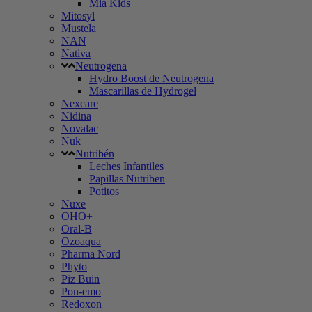
Mia Kids
Mitosyl
Mustela
NAN
Nativa
Neutrogena
Hydro Boost de Neutrogena
Mascarillas de Hydrogel
Nexcare
Nidina
Novalac
Nuk
Nutribén
Leches Infantiles
Papillas Nutriben
Potitos
Nuxe
OHO+
Oral-B
Ozoaqua
Pharma Nord
Phyto
Piz Buin
Pon-emo
Redoxon