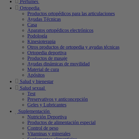
Perfumes
Ortopedia
Productos ortopédicos para las articulaciones
Ayudas Técnicas
Casa
Aparatos ortopédicos electrónicos
Podología
Kinesioterapia
Otros productos de ortopedia y ayudas técnicas
Ortopedia deportiva
Productos de masaje
Ayudas dinámicas de movilidad
Material de cura
Apósitos
Salud y bienestar
Salud sexual
Test
Preservativos y anticoncepción
Geles y Lubricantes
Suplementación
Nutrición Deportiva
Productos de alimentación especial
Control de peso
Vitaminas y minerales