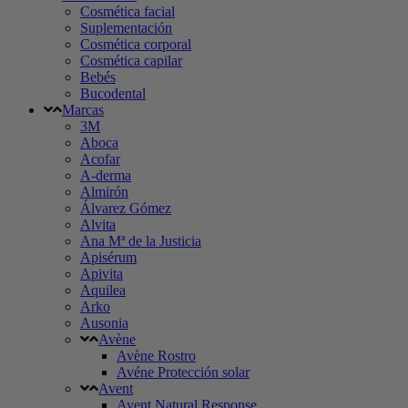
Cosmética facial
Suplementación
Cosmética corporal
Cosmética capilar
Bebés
Bucodental
Marcas
3M
Aboca
Acofar
A-derma
Almirón
Álvarez Gómez
Alvita
Ana Mª de la Justicia
Apisérum
Apivita
Aquilea
Arko
Ausonia
Avène
Avène Rostro
Avéne Protección solar
Avent
Avent Natural Response