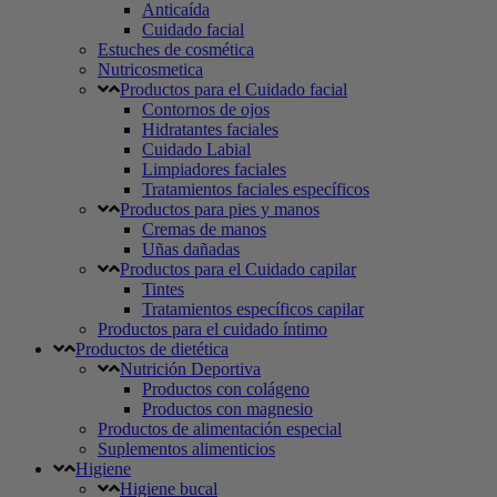
Anticaída
Cuidado facial
Estuches de cosmética
Nutricosmetica
Productos para el Cuidado facial
Contornos de ojos
Hidratantes faciales
Cuidado Labial
Limpiadores faciales
Tratamientos faciales específicos
Productos para pies y manos
Cremas de manos
Uñas dañadas
Productos para el Cuidado capilar
Tintes
Tratamientos específicos capilar
Productos para el cuidado íntimo
Productos de dietética
Nutrición Deportiva
Productos con colágeno
Productos con magnesio
Productos de alimentación especial
Suplementos alimenticios
Higiene
Higiene bucal