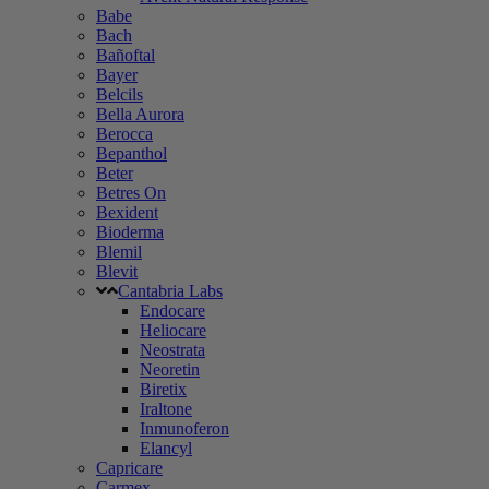
Babe
Bach
Bañoftal
Bayer
Belcils
Bella Aurora
Berocca
Bepanthol
Beter
Betres On
Bexident
Bioderma
Blemil
Blevit
Cantabria Labs
Endocare
Heliocare
Neostrata
Neoretin
Biretix
Iraltone
Inmunoferon
Elancyl
Capricare
Carmex