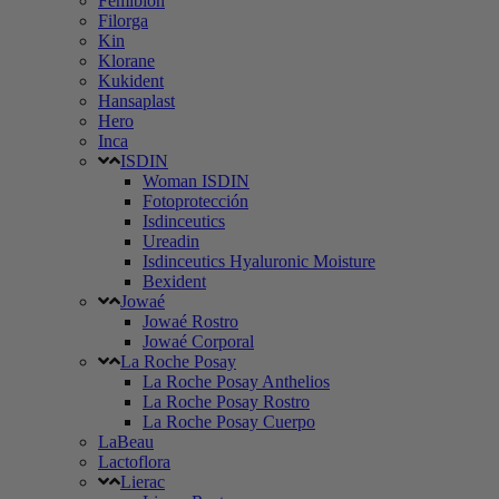
Femibion
Filorga
Kin
Klorane
Kukident
Hansaplast
Hero
Inca
ISDIN
Woman ISDIN
Fotoprotección
Isdinceutics
Ureadin
Isdinceutics Hyaluronic Moisture
Bexident
Jowaé
Jowaé Rostro
Jowaé Corporal
La Roche Posay
La Roche Posay Anthelios
La Roche Posay Rostro
La Roche Posay Cuerpo
LaBeau
Lactoflora
Lierac