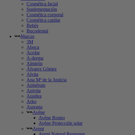
Cosmética facial
Suplementación
Cosmética corporal
Cosmética capilar
Bebés
Bucodental
Marcas
3M
Aboca
Acofar
A-derma
Almirón
Álvarez Gómez
Alvita
Ana Mª de la Justicia
Apisérum
Apivita
Aquilea
Arko
Ausonia
Avène
Avène Rostro
Avéne Protección solar
Avent
Avent Natural Response