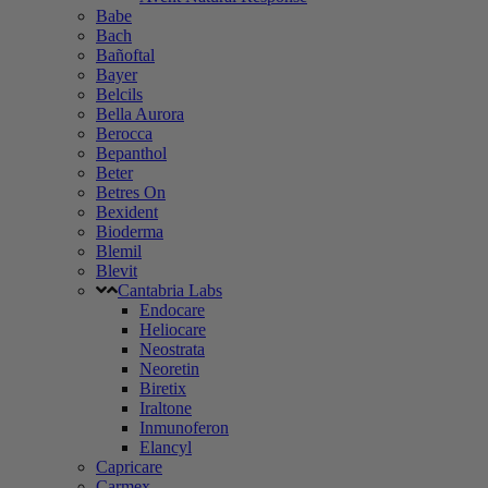
Babe
Bach
Bañoftal
Bayer
Belcils
Bella Aurora
Berocca
Bepanthol
Beter
Betres On
Bexident
Bioderma
Blemil
Blevit
Cantabria Labs
Endocare
Heliocare
Neostrata
Neoretin
Biretix
Iraltone
Inmunoferon
Elancyl
Capricare
Carmex