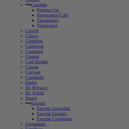
Caudalie
Premier Cru
Resveratrol [Lift]
Vinoperfect
Vinosource
CeraVe
Chicco
Clearblue
Comforsil
Compeed
Control
Cool Bottles
Corega
Corysan
Cumlaude
Dodot
Dr. Brown's
Dr. Scholl
Durex
Eucerin
Eucerin Anti-edad
Eucerin Faciales
Eucerin Corporales
Farmalastic