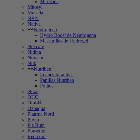
Mia Kids
Mitosyl
Mustela
NAN
Nativa
Neutrogena
Hydro Boost de Neutrogena
Mascarillas de Hydrogel
Nexcare
Nidina
Novalac
Nuk
Nutribén
Leches Infantiles
Papillas Nutriben
Potitos
Nuxe
OHO+
Oral-B
Ozoaqua
Pharma Nord
Phyto
Piz Buin
Pon-emo
Redoxon