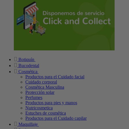
Botiquín
Bucodental
Cosmética
Productos para el Cuidado facial
Cuidado corporal
Cosmética Masculina
Protección solar
Perfumes
Productos para pies y manos
Nutricosmetica
Estuches de cosmética
Productos para el Cuidado capilar
Maquillaje