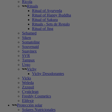
Ricola
Rituals
Ritual of Ayurveda
Ritual of Happy Buddha
Ritual of Sakura
Rituals - Sets de Regalo
Ritual of Jing
Sebamed
Siken
Somatoline
Souvenaid
Suavinex
SVR
Tampax
Urgo
Vichy
Vichy Desodorantes
Vicks
Weleda
Zzzquil
Cysticlean
Freshly Cosmetics
Elifexir
Protección solar
Solares Nutricionales