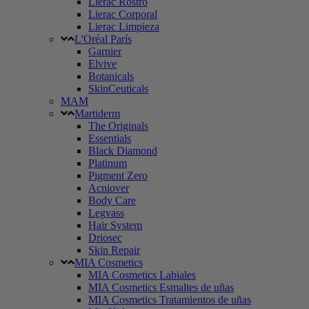
Lierac Rostro
Lierac Corporal
Lierac Limpieza
L'Oréal París
Garnier
Elvive
Botanicals
SkinCeuticals
MAM
Martiderm
The Originals
Essentials
Black Diamond
Platinum
Pigment Zero
Acniover
Body Care
Legvass
Hair System
Driosec
Skin Repair
MIA Cosmetics
MIA Cosmetics Labiales
MIA Cosmetics Esmaltes de uñas
MIA Cosmetics Tratamientos de uñas