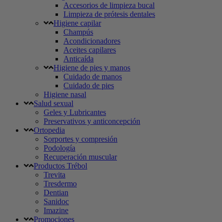
Accesorios de limpieza bucal
Limpieza de prótesis dentales
Higiene capilar
Champús
Acondicionadores
Aceites capilares
Anticaída
Higiene de pies y manos
Cuidado de manos
Cuidado de pies
Higiene nasal
Salud sexual
Geles y Lubricantes
Preservativos y anticoncepción
Ortopedia
Sorportes y compresión
Podología
Recuperación muscular
Productos Trébol
Trevita
Tresdermo
Dentian
Sanidoc
Imazine
Promociones