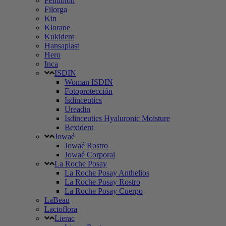
Femibion
Filorga
Kin
Klorane
Kukident
Hansaplast
Hero
Inca
ISDIN
Woman ISDIN
Fotoprotección
Isdinceutics
Ureadin
Isdinceutics Hyaluronic Moisture
Bexident
Jowaé
Jowaé Rostro
Jowaé Corporal
La Roche Posay
La Roche Posay Anthelios
La Roche Posay Rostro
La Roche Posay Cuerpo
LaBeau
Lactoflora
Lierac