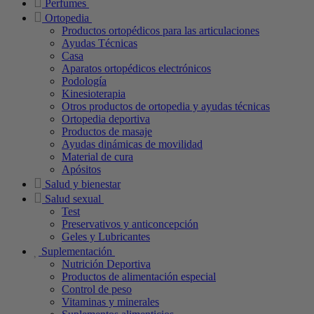
Perfumes
Ortopedia
Productos ortopédicos para las articulaciones
Ayudas Técnicas
Casa
Aparatos ortopédicos electrónicos
Podología
Kinesioterapia
Otros productos de ortopedia y ayudas técnicas
Ortopedia deportiva
Productos de masaje
Ayudas dinámicas de movilidad
Material de cura
Apósitos
Salud y bienestar
Salud sexual
Test
Preservativos y anticoncepción
Geles y Lubricantes
Suplementación
Nutrición Deportiva
Productos de alimentación especial
Control de peso
Vitaminas y minerales