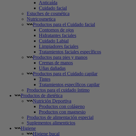
Anticaída
Cuidado facial
Estuches de cosmética
Nutricosmetica
Productos para el Cuidado facial
Contornos de ojos
Hidratantes faciales
Cuidado Labial
Limpiadores faciales
Tratamientos faciales específicos
Productos para pies y manos
Cremas de manos
Uñas dañadas
Productos para el Cuidado capilar
Tintes
Tratamientos específicos capilar
Productos para el cuidado íntimo
Productos de dietética
Nutrición Deportiva
Productos con colágeno
Productos con magnesio
Productos de alimentación especial
Suplementos alimenticios
Higiene
Higiene bucal