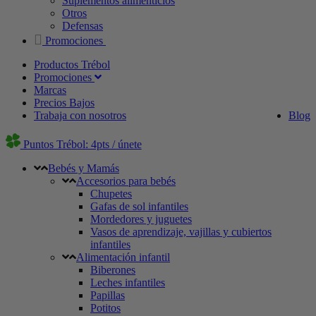
Suplementos alimenticios
Otros
Defensas
Promociones
Productos Trébol
Promociones
Marcas
Precios Bajos
Trabaja con nosotros
Blog
Puntos Trébol: 4pts / únete
Bebés y Mamás
Accesorios para bebés
Chupetes
Gafas de sol infantiles
Mordedores y juguetes
Vasos de aprendizaje, vajillas y cubiertos
infantiles
Alimentación infantil
Biberones
Leches infantiles
Papillas
Potitos