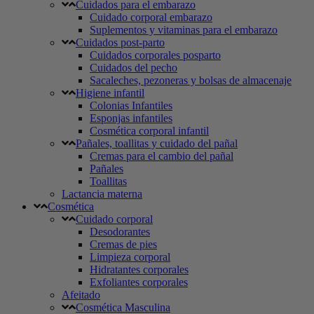
Cuidados para el embarazo
Cuidado corporal embarazo
Suplementos y vitaminas para el embarazo
Cuidados post-parto
Cuidados corporales posparto
Cuidados del pecho
Sacaleches, pezoneras y bolsas de almacenaje
Higiene infantil
Colonias Infantiles
Esponjas infantiles
Cosmética corporal infantil
Pañales, toallitas y cuidado del pañal
Cremas para el cambio del pañal
Pañales
Toallitas
Lactancia materna
Cosmética
Cuidado corporal
Desodorantes
Cremas de pies
Limpieza corporal
Hidratantes corporales
Exfoliantes corporales
Afeitado
Cosmética Masculina