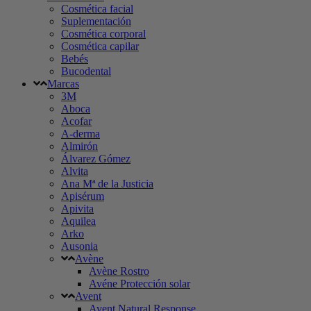
Cosmética facial
Suplementación
Cosmética corporal
Cosmética capilar
Bebés
Bucodental
Marcas
3M
Aboca
Acofar
A-derma
Almirón
Álvarez Gómez
Alvita
Ana Mª de la Justicia
Apisérum
Apivita
Aquilea
Arko
Ausonia
Avène
Avène Rostro
Avéne Protección solar
Avent
Avent Natural Response