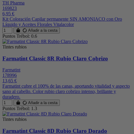
TH Pharma
169823
6,95 €
Kit Coloración Capilar permanente SIN AMONIACO con Oro
Líquido y Aceites Florales Vitalacolor
Añadir a la cesta
Puntos Trébol: 0.6
Tintes rubios
Farmatint Classic 8R Rubio Claro Cobrizo
Farmatint
178996
13,65 €
Farmatint cubre el 100% de las canas, aportando vitalidad y aspecto
sano al cabello. Color rubio claro cobrizo intenso, brillante y
duradero.
Añadir a la cesta
Puntos Trébol: 1.3
Tintes rubios
Farmatint Classic 8D Rubio Claro Dorado