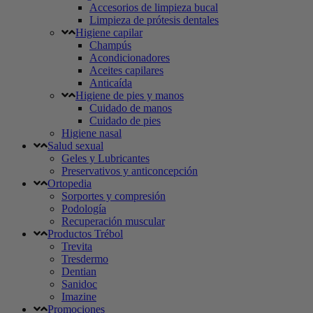
Accesorios de limpieza bucal
Limpieza de prótesis dentales
Higiene capilar
Champús
Acondicionadores
Aceites capilares
Anticaída
Higiene de pies y manos
Cuidado de manos
Cuidado de pies
Higiene nasal
Salud sexual
Geles y Lubricantes
Preservativos y anticoncepción
Ortopedia
Sorportes y compresión
Podología
Recuperación muscular
Productos Trébol
Trevita
Tresdermo
Dentian
Sanidoc
Imazine
Promociones