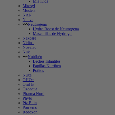
Mia Kids
Mitosyl
Mustela
NAN
Nativa
Neutrogena
Hydro Boost de Neutrogena
Mascarillas de Hydrogel
Nexcare
Nidina
Novalac
Nuk
Nutribén
Leches Infantiles
Papillas Nutriben
Potitos
Nuxe
OHO+
Oral-B
Ozoaqua
Pharma Nord
Phyto
Piz Buin
Pon-emo
Redoxon