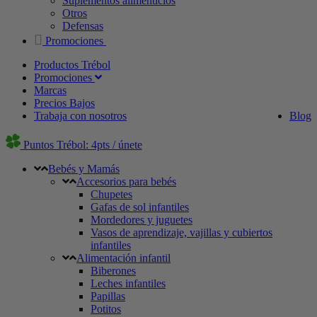
Suplementos alimenticios
Otros
Defensas
Promociones
Productos Trébol
Promociones
Marcas
Precios Bajos
Trabaja con nosotros
Blog
Puntos Trébol: 4pts / únete
Bebés y Mamás
Accesorios para bebés
Chupetes
Gafas de sol infantiles
Mordedores y juguetes
Vasos de aprendizaje, vajillas y cubiertos
infantiles
Alimentación infantil
Biberones
Leches infantiles
Papillas
Potitos