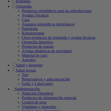
Perfumes
Ortopedia
Productos ortopédicos para las articulaciones
Ayudas Técnicas
Casa
Aparatos ortopédicos electrónicos
Podología
Kinesioterapia
Otros productos de ortopedia y ayudas técnicas
Ortopedia deportiva
Productos de masaje
Ayudas dinámicas de movilidad
Material de cura
Apósitos
Salud y bienestar
Salud sexual
Test
Preservativos y anticoncepción
Geles y Lubricantes
Suplementación
Nutrición Deportiva
Productos de alimentación especial
Control de peso
Vitaminas y minerales