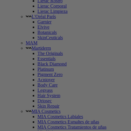
Lierac Rostro
Lierac Corporal
Lierac Limpieza
L'Oréal París
Garnier
Elvive
Botanicals
SkinCeuticals
MAM
Martiderm
The Originals
Essentials
Black Diamond
Platinum
Pigment Zero
Acniover
Body Care
Legvass
Hair System
Driosec
Skin Repair
MIA Cosmetics
MIA Cosmetics Labiales
MIA Cosmetics Esmaltes de uñas
MIA Cosmetics Tratamientos de uñas