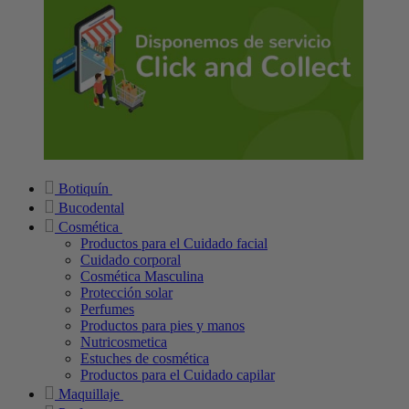
Botiquín
Bucodental
Cosmética
Productos para el Cuidado facial
Cuidado corporal
Cosmética Masculina
Protección solar
Perfumes
Productos para pies y manos
Nutricosmetica
Estuches de cosmética
Productos para el Cuidado capilar
Maquillaje