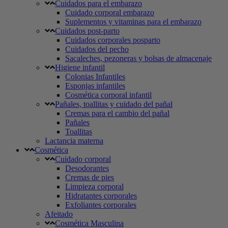
Cuidados para el embarazo
Cuidado corporal embarazo
Suplementos y vitaminas para el embarazo
Cuidados post-parto
Cuidados corporales posparto
Cuidados del pecho
Sacaleches, pezoneras y bolsas de almacenaje
Higiene infantil
Colonias Infantiles
Esponjas infantiles
Cosmética corporal infantil
Pañales, toallitas y cuidado del pañal
Cremas para el cambio del pañal
Pañales
Toallitas
Lactancia materna
Cosmética
Cuidado corporal
Desodorantes
Cremas de pies
Limpieza corporal
Hidratantes corporales
Exfoliantes corporales
Afeitado
Cosmética Masculina