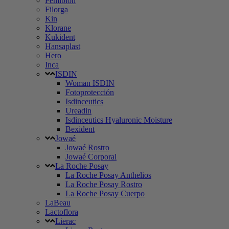
Femibion
Filorga
Kin
Klorane
Kukident
Hansaplast
Hero
Inca
ISDIN
Woman ISDIN
Fotoprotección
Isdinceutics
Ureadin
Isdinceutics Hyaluronic Moisture
Bexident
Jowaé
Jowaé Rostro
Jowaé Corporal
La Roche Posay
La Roche Posay Anthelios
La Roche Posay Rostro
La Roche Posay Cuerpo
LaBeau
Lactoflora
Lierac