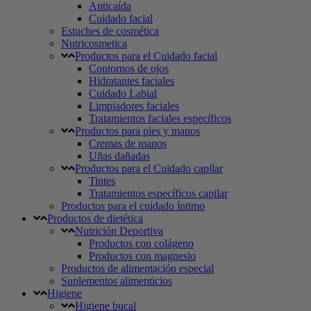
Anticaída
Cuidado facial
Estuches de cosmética
Nutricosmetica
Productos para el Cuidado facial
Contornos de ojos
Hidratantes faciales
Cuidado Labial
Limpiadores faciales
Tratamientos faciales específicos
Productos para pies y manos
Cremas de manos
Uñas dañadas
Productos para el Cuidado capilar
Tintes
Tratamientos específicos capilar
Productos para el cuidado íntimo
Productos de dietética
Nutrición Deportiva
Productos con colágeno
Productos con magnesio
Productos de alimentación especial
Suplementos alimenticios
Higiene
Higiene bucal