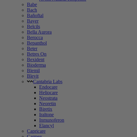
Babe
Bach
Bañoftal
Bayer
Belcils
Bella Aurora
Berocca
Bepanthol
Beter
Betres On
Bexident
Bioderma
Blemil
Blevit
Cantabria Labs
Endocare
Heliocare
Neostrata
Neoretin
Biretix
Iraltone
Inmunoferon
Elancyl
Capricare
Carmex