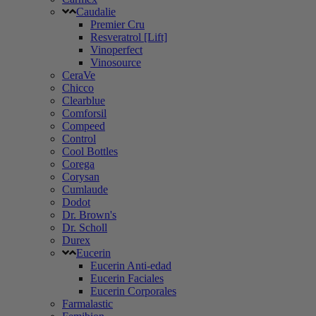
Caudalie
Premier Cru
Resveratrol [Lift]
Vinoperfect
Vinosource
CeraVe
Chicco
Clearblue
Comforsil
Compeed
Control
Cool Bottles
Corega
Corysan
Cumlaude
Dodot
Dr. Brown's
Dr. Scholl
Durex
Eucerin
Eucerin Anti-edad
Eucerin Faciales
Eucerin Corporales
Farmalastic