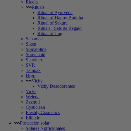
Ricola
Rituals
Ritual of Ayurveda
Ritual of Happy Buddha
Ritual of Sakura
Rituals - Sets de Regalo
Ritual of Jing
Sebamed
Siken
Somatoline
Souvenaid
Suavinex
SVR
Tampax
Urgo
Vichy
Vichy Desodorantes
Vicks
Weleda
Zzzquil
Cysticlean
Freshly Cosmetics
Elifexir
Protección solar
Solares Nutricionales