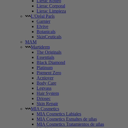
Lierac Rostro
Lierac Corporal
Lierac Limpieza
L'Oréal París
Garnier
Elvive
Botanicals
SkinCeuticals
MAM
Martiderm
The Originals
Essentials
Black Diamond
Platinum
Pigment Zero
Acniover
Body Care
Legvass
Hair System
Driosec
Skin Repair
MIA Cosmetics
MIA Cosmetics Labiales
MIA Cosmetics Esmaltes de uñas
MIA Cosmetics Tratamientos de uñas