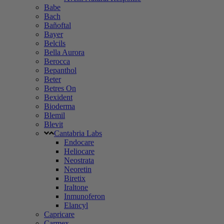
Babe
Bach
Bañoftal
Bayer
Belcils
Bella Aurora
Berocca
Bepanthol
Beter
Betres On
Bexident
Bioderma
Blemil
Blevit
Cantabria Labs
Endocare
Heliocare
Neostrata
Neoretin
Biretix
Iraltone
Inmunoferon
Elancyl
Capricare
Carmex