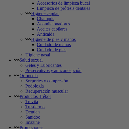
Accesorios de limpieza bucal
Limpieza de prótesis dentales
Higiene capilar
Champús
Acondicionadores
Aceites capilares
Anticaída
Higiene de pies y manos
Cuidado de manos
Cuidado de pies
Higiene nasal
Salud sexual
Geles y Lubricantes
Preservativos y anticoncepción
Ortopedia
Sorportes y compresión
Podología
Recuperación muscular
Productos Trébol
Trevita
Tresdermo
Dentian
Sanidoc
Imazine
Promociones