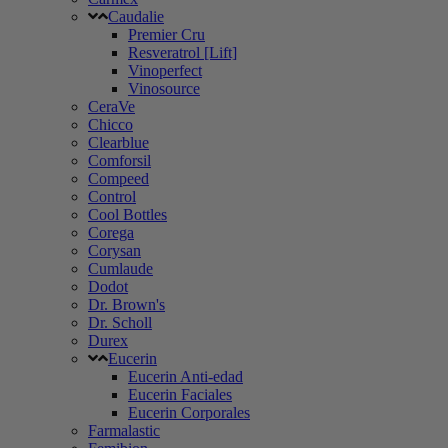
Caudalie
Premier Cru
Resveratrol [Lift]
Vinoperfect
Vinosource
CeraVe
Chicco
Clearblue
Comforsil
Compeed
Control
Cool Bottles
Corega
Corysan
Cumlaude
Dodot
Dr. Brown's
Dr. Scholl
Durex
Eucerin
Eucerin Anti-edad
Eucerin Faciales
Eucerin Corporales
Farmalastic