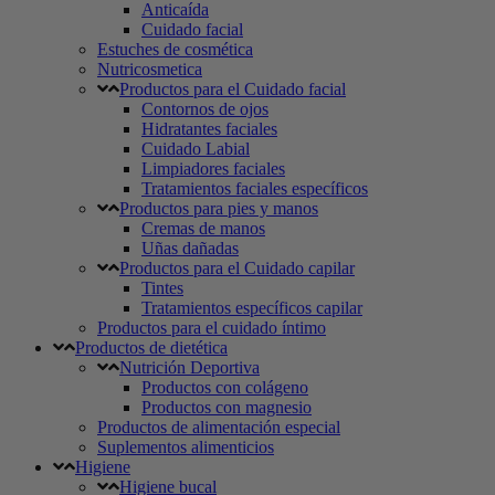
Anticaída
Cuidado facial
Estuches de cosmética
Nutricosmetica
Productos para el Cuidado facial
Contornos de ojos
Hidratantes faciales
Cuidado Labial
Limpiadores faciales
Tratamientos faciales específicos
Productos para pies y manos
Cremas de manos
Uñas dañadas
Productos para el Cuidado capilar
Tintes
Tratamientos específicos capilar
Productos para el cuidado íntimo
Productos de dietética
Nutrición Deportiva
Productos con colágeno
Productos con magnesio
Productos de alimentación especial
Suplementos alimenticios
Higiene
Higiene bucal