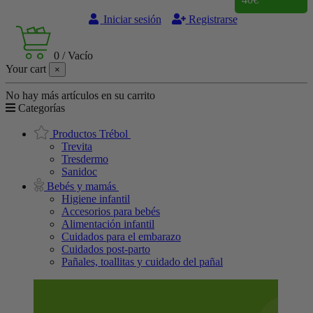
Iniciar sesión
Registrarse
0
/
Vacío
Your cart
×
No hay más artículos en su carrito
Categorías
Productos Trébol
Trevita
Tresdermo
Sanidoc
Bebés y mamás
Higiene infantil
Accesorios para bebés
Alimentación infantil
Cuidados para el embarazo
Cuidados post-parto
Pañales, toallitas y cuidado del pañal