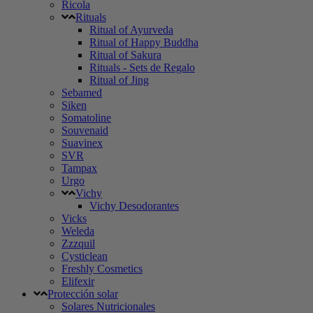
Ricola
Rituals
Ritual of Ayurveda
Ritual of Happy Buddha
Ritual of Sakura
Rituals - Sets de Regalo
Ritual of Jing
Sebamed
Siken
Somatoline
Souvenaid
Suavinex
SVR
Tampax
Urgo
Vichy
Vichy Desodorantes
Vicks
Weleda
Zzzquil
Cysticlean
Freshly Cosmetics
Elifexir
Protección solar
Solares Nutricionales