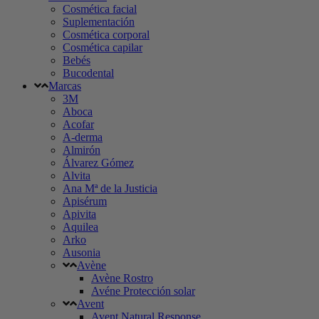
Cosmética facial
Suplementación
Cosmética corporal
Cosmética capilar
Bebés
Bucodental
Marcas
3M
Aboca
Acofar
A-derma
Almirón
Álvarez Gómez
Alvita
Ana Mª de la Justicia
Apisérum
Apivita
Aquilea
Arko
Ausonia
Avène
Avène Rostro
Avéne Protección solar
Avent
Avent Natural Response