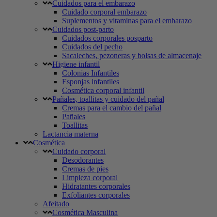
Cuidados para el embarazo
Cuidado corporal embarazo
Suplementos y vitaminas para el embarazo
Cuidados post-parto
Cuidados corporales posparto
Cuidados del pecho
Sacaleches, pezoneras y bolsas de almacenaje
Higiene infantil
Colonias Infantiles
Esponjas infantiles
Cosmética corporal infantil
Pañales, toallitas y cuidado del pañal
Cremas para el cambio del pañal
Pañales
Toallitas
Lactancia materna
Cosmética
Cuidado corporal
Desodorantes
Cremas de pies
Limpieza corporal
Hidratantes corporales
Exfoliantes corporales
Afeitado
Cosmética Masculina