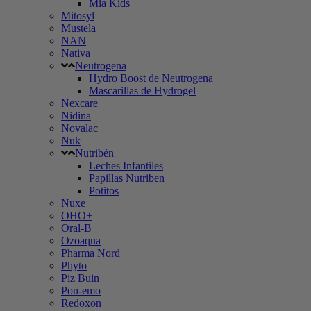
Mia Kids
Mitosyl
Mustela
NAN
Nativa
Neutrogena
Hydro Boost de Neutrogena
Mascarillas de Hydrogel
Nexcare
Nidina
Novalac
Nuk
Nutribén
Leches Infantiles
Papillas Nutriben
Potitos
Nuxe
OHO+
Oral-B
Ozoaqua
Pharma Nord
Phyto
Piz Buin
Pon-emo
Redoxon