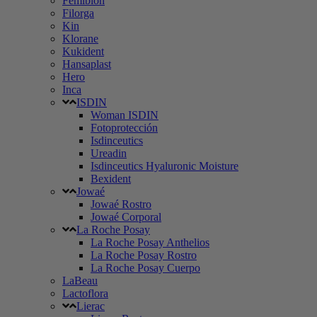
Femibion
Filorga
Kin
Klorane
Kukident
Hansaplast
Hero
Inca
ISDIN
Woman ISDIN
Fotoprotección
Isdinceutics
Ureadin
Isdinceutics Hyaluronic Moisture
Bexident
Jowaé
Jowaé Rostro
Jowaé Corporal
La Roche Posay
La Roche Posay Anthelios
La Roche Posay Rostro
La Roche Posay Cuerpo
LaBeau
Lactoflora
Lierac