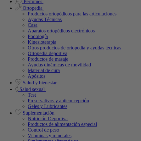
Perfumes
Ortopedia
Productos ortopédicos para las articulaciones
Ayudas Técnicas
Casa
Aparatos ortopédicos electrónicos
Podología
Kinesioterapia
Otros productos de ortopedia y ayudas técnicas
Ortopedia deportiva
Productos de masaje
Ayudas dinámicas de movilidad
Material de cura
Apósitos
Salud y bienestar
Salud sexual
Test
Preservativos y anticoncepción
Geles y Lubricantes
Suplementación
Nutrición Deportiva
Productos de alimentación especial
Control de peso
Vitaminas y minerales