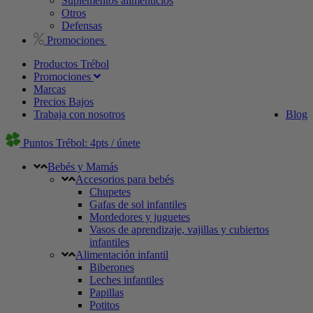
Suplementos alimenticios
Otros
Defensas
Promociones
Productos Trébol
Promociones
Marcas
Precios Bajos
Trabaja con nosotros
Blog
Puntos Trébol: 4pts / únete
Bebés y Mamás
Accesorios para bebés
Chupetes
Gafas de sol infantiles
Mordedores y juguetes
Vasos de aprendizaje, vajillas y cubiertos
infantiles
Alimentación infantil
Biberones
Leches infantiles
Papillas
Potitos