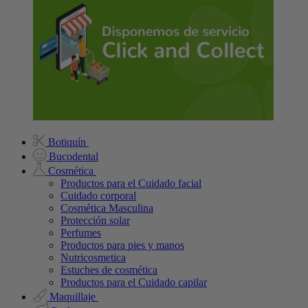
Botiquín
Bucodental
Cosmética
Productos para el Cuidado facial
Cuidado corporal
Cosmética Masculina
Protección solar
Perfumes
Productos para pies y manos
Nutricosmetica
Estuches de cosmética
Productos para el Cuidado capilar
Maquillaje