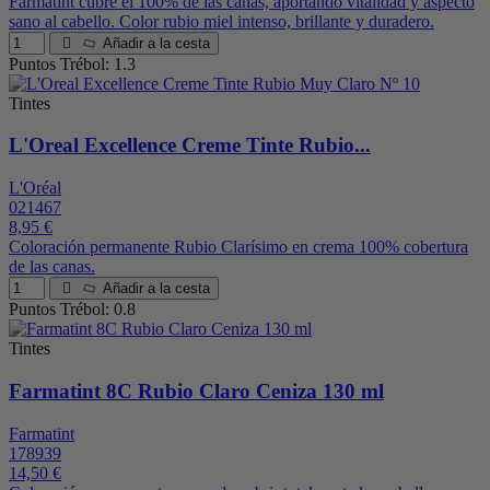
Farmatint cubre el 100% de las canas, aportando vitalidad y aspecto
sano al cabello. Color rubio miel intenso, brillante y duradero.
Añadir a la cesta
Puntos Trébol: 1.3
Tintes
L'Oreal Excellence Creme Tinte Rubio...
L'Oréal
021467
8,95 €
Coloración permanente Rubio Clarísimo en crema 100% cobertura
de las canas.
Añadir a la cesta
Puntos Trébol: 0.8
Tintes
Farmatint 8C Rubio Claro Ceniza 130 ml
Farmatint
178939
14,50 €