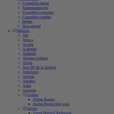
Cosmética facial
Suplementación
Cosmética corporal
Cosmética capilar
Bebés
Bucodental
Marcas
3M
Aboca
Acofar
A-derma
Almirón
Álvarez Gómez
Alvita
Ana Mª de la Justicia
Apisérum
Apivita
Aquilea
Arko
Ausonia
Avène
Avène Rostro
Avéne Protección solar
Avent
Avent Natural Response