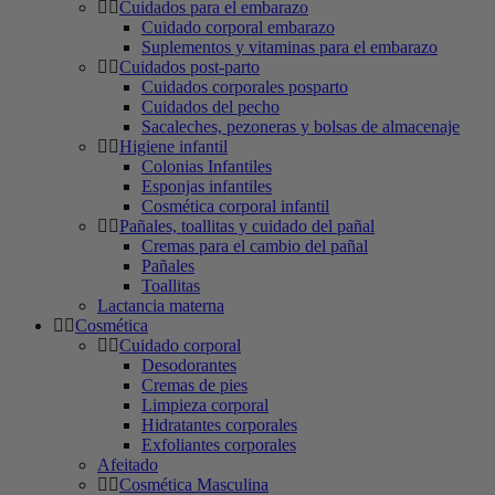
Cuidados para el embarazo
Cuidado corporal embarazo
Suplementos y vitaminas para el embarazo
Cuidados post-parto
Cuidados corporales posparto
Cuidados del pecho
Sacaleches, pezoneras y bolsas de almacenaje
Higiene infantil
Colonias Infantiles
Esponjas infantiles
Cosmética corporal infantil
Pañales, toallitas y cuidado del pañal
Cremas para el cambio del pañal
Pañales
Toallitas
Lactancia materna
Cosmética
Cuidado corporal
Desodorantes
Cremas de pies
Limpieza corporal
Hidratantes corporales
Exfoliantes corporales
Afeitado
Cosmética Masculina