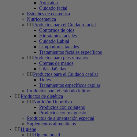
Anticaída
Cuidado facial
Estuches de cosmética
Nutricosmetica
Productos para el Cuidado facial
Contornos de ojos
Hidratantes faciales
Cuidado Labial
Limpiadores faciales
Tratamientos faciales específicos
Productos para pies y manos
Cremas de manos
Uñas dañadas
Productos para el Cuidado capilar
Tintes
Tratamientos específicos capilar
Productos para el cuidado íntimo
Productos de dietética
Nutrición Deportiva
Productos con colágeno
Productos con magnesio
Productos de alimentación especial
Suplementos alimenticios
Higiene
Higiene bucal