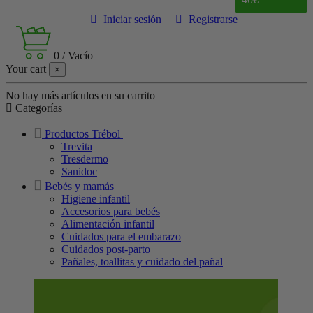
Iniciar sesión
Registrarse
0
/
Vacío
Your cart
×
No hay más artículos en su carrito
Categorías
Productos Trébol
Trevita
Tresdermo
Sanidoc
Bebés y mamás
Higiene infantil
Accesorios para bebés
Alimentación infantil
Cuidados para el embarazo
Cuidados post-parto
Pañales, toallitas y cuidado del pañal