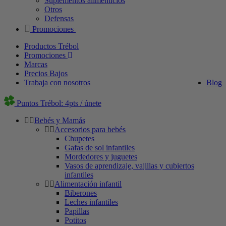
Suplementos alimenticios
Otros
Defensas
Promociones
Productos Trébol
Promociones
Marcas
Precios Bajos
Trabaja con nosotros
Blog
Puntos Trébol: 4pts / únete
Bebés y Mamás
Accesorios para bebés
Chupetes
Gafas de sol infantiles
Mordedores y juguetes
Vasos de aprendizaje, vajillas y cubiertos
infantiles
Alimentación infantil
Biberones
Leches infantiles
Papillas
Potitos