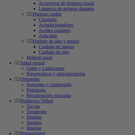
Accesorios de limpieza bucal
Limpieza de prótesis dentales
Higiene capilar
Champús
Acondicionadores
Aceites capilares
Anticaída
Higiene de pies y manos
Cuidado de manos
Cuidado de pies
Higiene nasal
Salud sexual
Geles y Lubricantes
Preservativos y anticoncepción
Ortopedia
Sorportes y compresión
Podología
Recuperación muscular
Productos Trébol
Trevita
Tresdermo
Dentian
Sanidoc
Imazine
Promociones