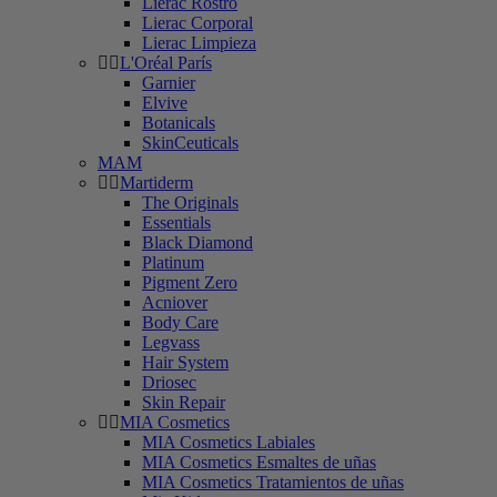
Lierac Rostro
Lierac Corporal
Lierac Limpieza
L'Oréal París
Garnier
Elvive
Botanicals
SkinCeuticals
MAM
Martiderm
The Originals
Essentials
Black Diamond
Platinum
Pigment Zero
Acniover
Body Care
Legvass
Hair System
Driosec
Skin Repair
MIA Cosmetics
MIA Cosmetics Labiales
MIA Cosmetics Esmaltes de uñas
MIA Cosmetics Tratamientos de uñas