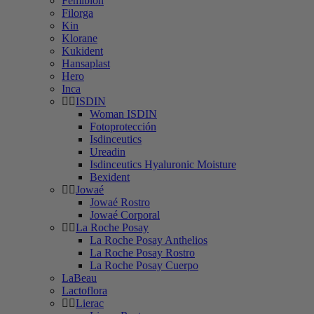
Femibion
Filorga
Kin
Klorane
Kukident
Hansaplast
Hero
Inca
ISDIN
Woman ISDIN
Fotoprotección
Isdinceutics
Ureadin
Isdinceutics Hyaluronic Moisture
Bexident
Jowaé
Jowaé Rostro
Jowaé Corporal
La Roche Posay
La Roche Posay Anthelios
La Roche Posay Rostro
La Roche Posay Cuerpo
LaBeau
Lactoflora
Lierac