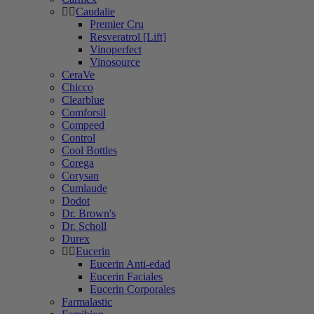
Caudalie
Premier Cru
Resveratrol [Lift]
Vinoperfect
Vinosource
CeraVe
Chicco
Clearblue
Comforsil
Compeed
Control
Cool Bottles
Corega
Corysan
Cumlaude
Dodot
Dr. Brown's
Dr. Scholl
Durex
Eucerin
Eucerin Anti-edad
Eucerin Faciales
Eucerin Corporales
Farmalastic