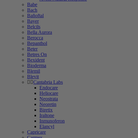
Babe
Bach
Bañoftal
Bayer
Belcils
Bella Aurora
Berocca
Bepanthol
Beter
Betres On
Bexident
Bioderma
Blemil
Blevit
Cantabria Labs
Endocare
Heliocare
Neostrata
Neoretin
Biretix
Iraltone
Inmunoferon
Elancyl
Capricare
Carmex