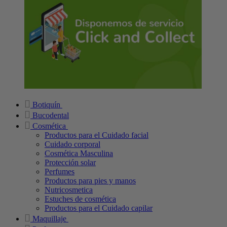
Botiquín
Bucodental
Cosmética
Productos para el Cuidado facial
Cuidado corporal
Cosmética Masculina
Protección solar
Perfumes
Productos para pies y manos
Nutricosmetica
Estuches de cosmética
Productos para el Cuidado capilar
Maquillaje