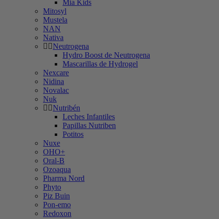
Mia Kids
Mitosyl
Mustela
NAN
Nativa
Neutrogena
Hydro Boost de Neutrogena
Mascarillas de Hydrogel
Nexcare
Nidina
Novalac
Nuk
Nutribén
Leches Infantiles
Papillas Nutriben
Potitos
Nuxe
OHO+
Oral-B
Ozoaqua
Pharma Nord
Phyto
Piz Buin
Pon-emo
Redoxon