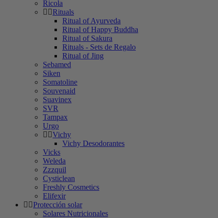
Ricola
Rituals
Ritual of Ayurveda
Ritual of Happy Buddha
Ritual of Sakura
Rituals - Sets de Regalo
Ritual of Jing
Sebamed
Siken
Somatoline
Souvenaid
Suavinex
SVR
Tampax
Urgo
Vichy
Vichy Desodorantes
Vicks
Weleda
Zzzquil
Cysticlean
Freshly Cosmetics
Elifexir
Protección solar
Solares Nutricionales