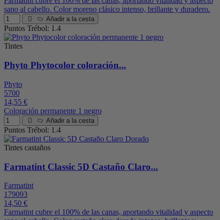
Farmatint cubre el 100% de las canas, aportando vitalidad y aspecto
sano al cabello. Color moreno clásico intenso, brillante y duradero.
Añadir a la cesta
Puntos Trébol: 1.4
Tintes
Phyto Phytocolor coloración...
Phyto
5700
14,55 €
Coloración permanente 1 negro
Añadir a la cesta
Puntos Trébol: 1.4
Tintes castaños
Farmatint Classic 5D Castaño Claro...
Farmatint
179093
14,50 €
Farmatint cubre el 100% de las canas, aportando vitalidad y aspecto