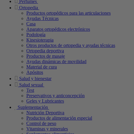
Perfumes
Ortopedia
Productos ortopédicos para las articulaciones
Ayudas Técnicas
Casa
Aparatos ortopédicos electrónicos
Podología
Kinesioterapia
Otros productos de ortopedia y ayudas técnicas
Ortopedia deportiva
Productos de masaje
Ayudas dinámicas de movilidad
Material de cura
Apósitos
Salud y bienestar
Salud sexual
Test
Preservativos y anticoncepción
Geles y Lubricantes
Suplementación
Nutrición Deportiva
Productos de alimentación especial
Control de peso
Vitaminas y minerales