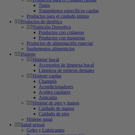
Tintes
Tratamientos específicos capilar
Productos para el cuidado íntimo
Productos de dietética
Nutrición Deportiva
Productos con colágeno
Productos con magnesio
Productos de alimentación especial
Suplementos alimenticios
Higiene
Higiene bucal
Accesorios de limpieza bucal
Limpieza de prótesis dentales
Higiene capilar
Champús
Acondicionadores
Aceites capilares
Anticaída
Higiene de pies y manos
Cuidado de manos
Cuidado de pies
Higiene nasal
Salud sexual
Geles y Lubricantes