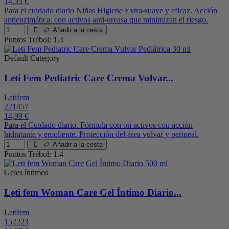
14,35 €
Para el cuidado diario Niñas Higiene Extra-suave y eficaz. Acción
antienzimática: con activos anti-ureasa que minimizan el riesgo.
Añadir a la cesta
Puntos Trébol: 1.4
Default Category
Leti Fem Pediatric Care Crema Vulvar...
Letifem
221457
14,99 €
Para el Cuidado diario. Fórmula con on activos con acción
hidratante y emoliente. Protección del área vulvar y perineal.
Añadir a la cesta
Puntos Trébol: 1.4
Geles íntimos
Leti fem Woman Care Gel Íntimo Diario...
Letifem
152223