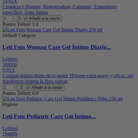
14,95 €
Limpieza e Higiene, Regeneradora, Calmante, Tratamiento
específico, Zona íntima
Añadir a la cesta
Puntos Trébol: 1.4
Default Category
Leti Fem Woman Care Gel Íntimo Diario...
Letifem
308056
9,95 €
Cuidado íntimo diario de la mujer. Higiene extra-suave y eficaz. pH
fisiológico: respeta la flora vulvar.
Añadir a la cesta
Puntos Trébol: 0.9
Higiene
Leti Fem Pediatric Care Gel Íntimo...
Letifem
194099