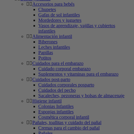
Accesorios para bebés
Chupetes
Gafas de sol infantiles
Mordedores y juguetes
Vasos de aprendizaje, vajillas y cubiertos
infantiles
Alimentación infantil
Biberones
Leches infantiles
Papillas
Potitos
Cuidados para el embarazo
Cuidado corporal embarazo
Suplementos y vitaminas para el embarazo
Cuidados post-parto
Cuidados corporales posparto
Cuidados del pecho
Sacaleches, pezoneras y bolsas de almacenaje
Higiene infantil
Colonias Infantiles
Esponjas infantiles
Cosmética corporal infantil
Pañales, toallitas y cuidado del pañal
Cremas para el cambio del pañal
Pañales