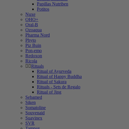
Papillas Nutriben
Potitos
Nuxe
OHO+
Oral-B
Ozoaqua
Pharma Nord
Phyto
Piz Buin
Pon-emo
Redoxon
Ricola
Rituals
Ritual of Ayurveda
Ritual of Happy Buddha
Ritual of Sakura
Rituals - Sets de Regalo
Ritual of Jing
Sebamed
Siken
Somatoline
Souvenaid
Suavinex
SVR
Tampax