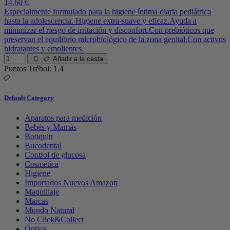
14,60 €
Especialmente formulado para la higiene íntima diaria pediátrica
hasta la adolescencia. Higiene extra-suave y eficaz.Ayuda a
minimizar el riesgo de irritación y disconfort.Con prebióticos que
preservan el equilibrio microbiológico de la zona genital.Con activos
hidratantes y emolientes.
Añadir a la cesta
Puntos Trébol: 1.4
Default Category
Aparatos para medición
Bebés y Mamás
Botiquín
Bucodental
Control de glucosa
Cosmética
Higiene
Importados Nuevos Amazon
Maquillaje
Marcas
Mundo Natural
No Click&Collect
Óptica