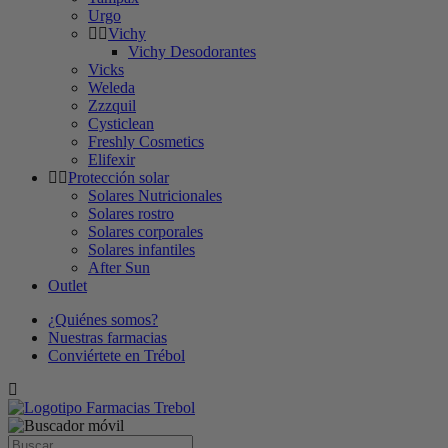
Urgo
Vichy
Vichy Desodorantes
Vicks
Weleda
Zzzquil
Cysticlean
Freshly Cosmetics
Elifexir
Protección solar
Solares Nutricionales
Solares rostro
Solares corporales
Solares infantiles
After Sun
Outlet
¿Quiénes somos?
Nuestras farmacias
Conviértete en Trébol