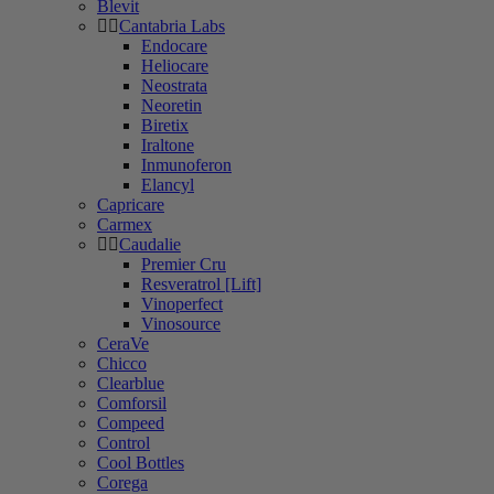
Blevit
Cantabria Labs
Endocare
Heliocare
Neostrata
Neoretin
Biretix
Iraltone
Inmunoferon
Elancyl
Capricare
Carmex
Caudalie
Premier Cru
Resveratrol [Lift]
Vinoperfect
Vinosource
CeraVe
Chicco
Clearblue
Comforsil
Compeed
Control
Cool Bottles
Corega