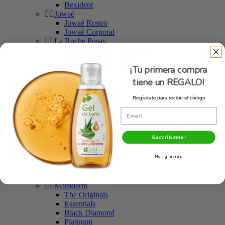
Bexident
Jowaé
Jowaé Rostro
Jowaé Corporal
La Roche Posay
La Roche Posay Anthelios
La Roche Posay Rostro
La Roche Posay Cuerpo
¡Tu primera compra
LaBeau
tiene un REGALO!
Lactoflora
Lierac
Regístrate para recibir el código
Lierac Rostro
Email
Lierac Corporal
Lierac Limpieza
L'Oréal París
Suscribirme!
Garnier
Elvive
No, gracias
Botanicals
SkinCeuticals
MAM
Martiderm
The Originals
Essentials
Black Diamond
Platinum