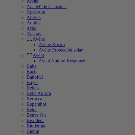
Alvita
Ana Mª de la Justicia
Apisérum
Apivita
Aquilea
Arko
Ausonia
Avène
Avène Rostro
Avéne Protección solar
Avent
Avent Natural Response
Babe
Bach
Bañoftal
Bayer
Belcils
Bella Aurora
Berocca
Bepanthol
Beter
Betres On
Bexident
Bioderma
Blemil