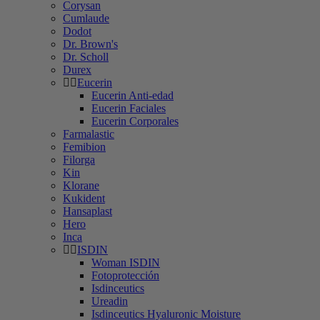
Corysan
Cumlaude
Dodot
Dr. Brown's
Dr. Scholl
Durex
Eucerin
Eucerin Anti-edad
Eucerin Faciales
Eucerin Corporales
Farmalastic
Femibion
Filorga
Kin
Klorane
Kukident
Hansaplast
Hero
Inca
ISDIN
Woman ISDIN
Fotoprotección
Isdinceutics
Ureadin
Isdinceutics Hyaluronic Moisture