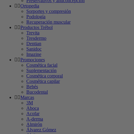
Preservativos y anticoncepción
Ortopedia
Sorportes y compresión
Podología
Recuperación muscular
Productos Trébol
Trevita
Tresdermo
Dentian
Sanidoc
Imazine
Promociones
Cosmética facial
Suplementación
Cosmética corporal
Cosmética capilar
Bebés
Bucodental
Marcas
3M
Aboca
Acofar
A-derma
Almirón
Álvarez Gómez