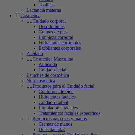
Toallitas
Lactancia materna
Cosmética
Cuidado corporal
Desodorantes
Cremas de pies
Limpieza corporal
Hidratantes corporales
Exfoliantes corporales
Afeitado
Cosmética Masculina
Anticaída
Cuidado facial
Estuches de cosmética
Nutricosmetica
Productos para el Cuidado facial
Contornos de ojos
Hidratantes faciales
Cuidado Labial
Limpiadores faciales
Tratamientos faciales específicos
Productos para pies y manos
Cremas de manos
Uñas dañadas
Productos para el Cuidado capilar