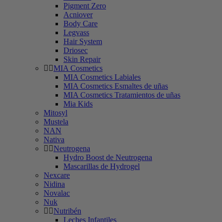
Pigment Zero
Acniover
Body Care
Legvass
Hair System
Driosec
Skin Repair
MIA Cosmetics
MIA Cosmetics Labiales
MIA Cosmetics Esmaltes de uñas
MIA Cosmetics Tratamientos de uñas
Mia Kids
Mitosyl
Mustela
NAN
Nativa
Neutrogena
Hydro Boost de Neutrogena
Mascarillas de Hydrogel
Nexcare
Nidina
Novalac
Nuk
Nutribén
Leches Infantiles