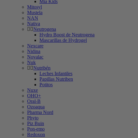
Mia Kids
Mitosyl
Mustela
NAN
Nativa
Neutrogena
Hydro Boost de Neutrogena
Mascarillas de Hydrogel
Nexcare
Nidina
Novalac
Nuk
Nutribén
Leches Infantiles
Papillas Nutriben
Potitos
Nuxe
OHO+
Oral-B
Ozoaqua
Pharma Nord
Phyto
Piz Buin
Pon-emo
Redoxon