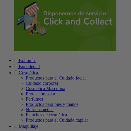
Botiquín
Bucodental
Cosmética
Productos para el Cuidado facial
Cuidado corporal
Cosmética Masculina
Protección solar
Perfumes
Productos para pies y manos
Nutricosmetica
Estuches de cosmética
Productos para el Cuidado capilar
Maquillaje