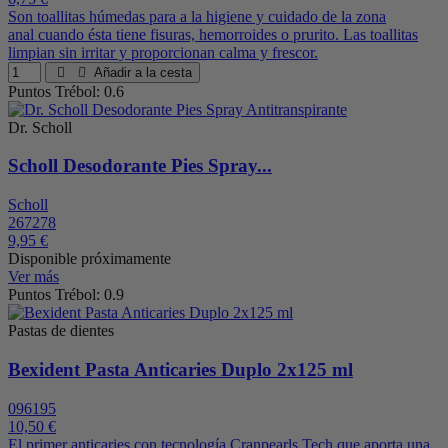
Son toallitas húmedas para a la higiene y cuidado de la zona
anal cuando ésta tiene fisuras, hemorroides o prurito. Las toallitas
limpian sin irritar y proporcionan calma y frescor.
Añadir a la cesta
Puntos Trébol: 0.6
Dr. Scholl
Scholl Desodorante Pies Spray...
Scholl
267278
9,95 €
Disponible próximamente
Ver más
Puntos Trébol: 0.9
Pastas de dientes
Bexident Pasta Anticaries Duplo 2x125 ml
096195
10,50 €
El primer anticaries con tecnología Cranpearls Tech que aporta una