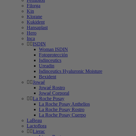
Femibion
Filorga
Kin
Klorane
Kukident
Hansaplast
Hero
Inca
ISDIN
Woman ISDIN
Fotoprotección
Isdinceutics
Ureadin
Isdinceutics Hyaluronic Moisture
Bexident
Jowaé
Jowaé Rostro
Jowaé Corporal
La Roche Posay
La Roche Posay Anthelios
La Roche Posay Rostro
La Roche Posay Cuerpo
LaBeau
Lactoflora
Lierac