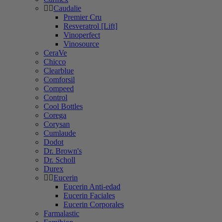
Caudalie
Premier Cru
Resveratrol [Lift]
Vinoperfect
Vinosource
CeraVe
Chicco
Clearblue
Comforsil
Compeed
Control
Cool Bottles
Corega
Corysan
Cumlaude
Dodot
Dr. Brown's
Dr. Scholl
Durex
Eucerin
Eucerin Anti-edad
Eucerin Faciales
Eucerin Corporales
Farmalastic