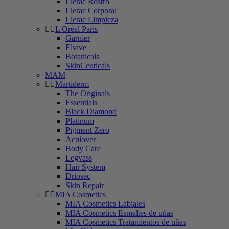
Lierac Rostro
Lierac Corporal
Lierac Limpieza
L'Oréal París
Garnier
Elvive
Botanicals
SkinCeuticals
MAM
Martiderm
The Originals
Essentials
Black Diamond
Platinum
Pigment Zero
Acniover
Body Care
Legvass
Hair System
Driosec
Skin Repair
MIA Cosmetics
MIA Cosmetics Labiales
MIA Cosmetics Esmaltes de uñas
MIA Cosmetics Tratamientos de uñas