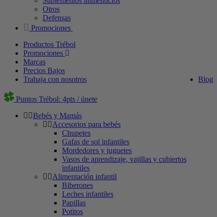
Suplementos alimenticios
Otros
Defensas
Promociones
Productos Trébol
Promociones
Marcas
Precios Bajos
Trabaja con nosotros
Blog
Puntos Trébol: 4pts / únete
Bebés y Mamás
Accesorios para bebés
Chupetes
Gafas de sol infantiles
Mordedores y juguetes
Vasos de aprendizaje, vajillas y cubiertos
infantiles
Alimentación infantil
Biberones
Leches infantiles
Papillas
Potitos