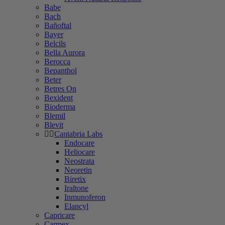
Babe
Bach
Bañoftal
Bayer
Belcils
Bella Aurora
Berocca
Bepanthol
Beter
Betres On
Bexident
Bioderma
Blemil
Blevit
Cantabria Labs
Endocare
Heliocare
Neostrata
Neoretin
Biretix
Iraltone
Inmunoferon
Elancyl
Capricare
Carmex