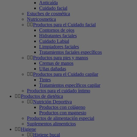
Anticaída
Cuidado facial
Estuches de cosmética
Nutricosmetica
Productos para el Cuidado facial
Contornos de ojos
Hidratantes faciales
Cuidado Labial
Limpiadores faciales
Tratamientos faciales específicos
Productos para pies y manos
Cremas de manos
Uñas dañadas
Productos para el Cuidado capilar
Tintes
Tratamientos específicos capilar
Productos para el cuidado íntimo
Productos de dietética
Nutrición Deportiva
Productos con colágeno
Productos con magnesio
Productos de alimentación especial
Suplementos alimenticios
Higiene
Higiene bucal