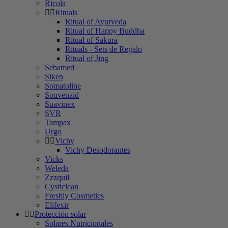
Ricola
Rituals
Ritual of Ayurveda
Ritual of Happy Buddha
Ritual of Sakura
Rituals - Sets de Regalo
Ritual of Jing
Sebamed
Siken
Somatoline
Souvenaid
Suavinex
SVR
Tampax
Urgo
Vichy
Vichy Desodorantes
Vicks
Weleda
Zzzquil
Cysticlean
Freshly Cosmetics
Elifexir
Protección solar
Solares Nutricionales