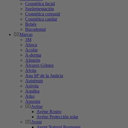
Cosmética facial
Suplementación
Cosmética corporal
Cosmética capilar
Bebés
Bucodental
Marcas
3M
Aboca
Acofar
A-derma
Almirón
Álvarez Gómez
Alvita
Ana Mª de la Justicia
Apisérum
Apivita
Aquilea
Arko
Ausonia
Avène
Avène Rostro
Avéne Protección solar
Avent
Avent Natural Response