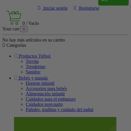
Iniciar sesión
Registrarse
0
/
Vacío
Your cart
×
No hay más artículos en su carrito
Categorías
Productos Trébol
Trevita
Tresdermo
Sanidoc
Bebés y mamás
Higiene infantil
Accesorios para bebés
Alimentación infantil
Cuidados para el embarazo
Cuidados post-parto
Pañales, toallitas y cuidado del pañal