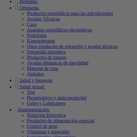
Perfumes
Ortopedia
Productos ortopédicos para las articulaciones
Ayudas Técnicas
Casa
Aparatos ortopédicos electrónicos
Podología
Kinesioterapia
Otros productos de ortopedia y ayudas técnicas
Ortopedia deportiva
Productos de masaje
Ayudas dinámicas de movilidad
Material de cura
Apósitos
Salud y bienestar
Salud sexual
Test
Preservativos y anticoncepción
Geles y Lubricantes
Suplementación
Nutrición Deportiva
Productos de alimentación especial
Control de peso
Vitaminas y minerales