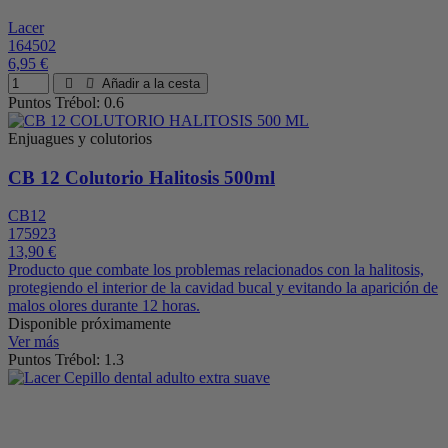
Lacer
164502
6,95 €
Añadir a la cesta
Puntos Trébol: 0.6
Enjuagues y colutorios
CB 12 Colutorio Halitosis 500ml
CB12
175923
13,90 €
Producto que combate los problemas relacionados con la halitosis,
protegiendo el interior de la cavidad bucal y evitando la aparición de
malos olores durante 12 horas.
Disponible próximamente
Ver más
Puntos Trébol: 1.3