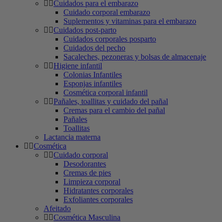
Cuidados para el embarazo
Cuidado corporal embarazo
Suplementos y vitaminas para el embarazo
Cuidados post-parto
Cuidados corporales posparto
Cuidados del pecho
Sacaleches, pezoneras y bolsas de almacenaje
Higiene infantil
Colonias Infantiles
Esponjas infantiles
Cosmética corporal infantil
Pañales, toallitas y cuidado del pañal
Cremas para el cambio del pañal
Pañales
Toallitas
Lactancia materna
Cosmética
Cuidado corporal
Desodorantes
Cremas de pies
Limpieza corporal
Hidratantes corporales
Exfoliantes corporales
Afeitado
Cosmética Masculina