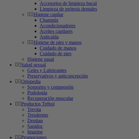
Accesorios de limpieza bucal
Limpieza de prótesis dentales
Higiene capilar
Champús
Acondicionadores
Aceites capilares
Anticaída
Higiene de pies y manos
Cuidado de manos
Cuidado de pies
Higiene nasal
Salud sexual
Geles y Lubricantes
Preservativos y anticoncepción
Ortopedia
Sorportes y compresión
Podología
Recuperación muscular
Productos Trébol
Trevita
Tresdermo
Dentian
Sanidoc
Imazine
Promociones