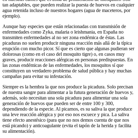
tan adaptables, que pueden realizar la puesta de huevos en cualquier
agua retenida incluso de nuestros hogares (agua de maceteros, por
ejemplo).
Aunque hay especies que están relacionadas con transmisión de
enfermedades como Zyka, malaria o leishmania, en España no
transmiten enfermedades al no ser zona endémica de éstas. Las
picaduras no suelen producir ninguna reacción más allá de la típica
erupción con mucho picor. Sí que es cierto que algunas pudieran ser
dolorosas (como en el caso del mosquito tigre) o, en casos muy
graves, producir reacciones alérgicas en personas predispuestas. En
las zonas endémicas de las enfermedades, los mosquitos sí que
constituyen un verdadero problema de salud pública y hay muchas
campañas para evitar su infestación.
Siempre es la hembra la que nos produce la picadura. Solo precisan
de nuestra sangre para alimentar a la futura generación de huevos y,
además, solo necesitan una sola picadura para alimentar una sola
generación de huevos que pueden ser de entre 100 y 300,
dependiendo de la especie. Al picarnos, es su saliva la que produce
una leve reacción alérgica y por eso nos escuece y pica. La saliva
tiene efecto anestésico (para que no nos demos cuenta de que nos
está picando) y anticoagulante (evita el tapón de la herida y facilita
su alimentación).