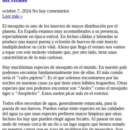
octubre 7, 2024
No hay comentarios
Leer más »
El mosquito es uno de los insectos de mayor distribución por el
planeta. En España estamos muy acostumbrados a su presencia,
especialmente en época estival. En fechas cálidas y húmedas se
produce una mayor puesta y eclosión de huevos de este insecto
multiplicándose su ciclo vital. Ahora que llega el verano nos vamos
a topar con este molesto visitante que, por otro lado, tiene unas
características de lo más curiosas.
Hay muchísimas especies de mosquito en el mundo. En nuestro país
podemos encontrar fundamentalmente tres de ellas. El más común
sería el
“culex pipiens”
. Es el que solemos encontrarnos por las
noches en nuestras casas ya que tiene estos hábitos hogareños. Otras
especies que nos podemos encontrar son
“Aedes”
como el mosquito
tigre o
“Anopheles”
. Estos suelen picar más en el exterior.
Todos ellos necesitan de agua, generalmente estancada, para la
puesta de sus huevos. Pueden variar entre especies en las calidades
del agua ya que unas especies prefieren mayor limpieza que otras.
Incluso los hay que pueden elegir aguas fecales. Al pasear en una
tarde de verano cerca de un río o un lago seguro que hemos notado
en nuestras carnes que es zona de proliferación de mosquitos. Son