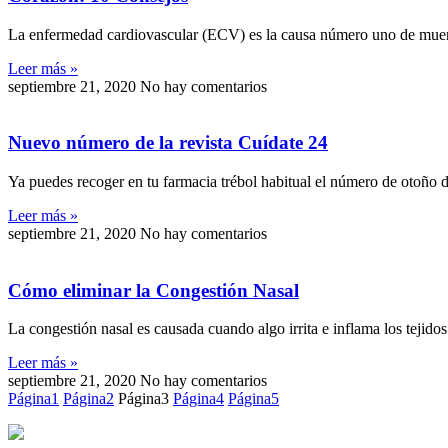
La enfermedad cardiovascular (ECV) es la causa número uno de muert
Leer más »
septiembre 21, 2020
No hay comentarios
Nuevo número de la revista Cuídate 24
Ya puedes recoger en tu farmacia trébol habitual el número de otoño d
Leer más »
septiembre 21, 2020
No hay comentarios
Cómo eliminar la Congestión Nasal
La congestión nasal es causada cuando algo irrita e inflama los tejidos n
Leer más »
septiembre 21, 2020
No hay comentarios
Página
1
Página
2
Página
3
Página
4
Página
5