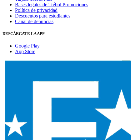
Bases legales de Trébol Promociones
Política de privacidad
Descuentos para estudiantes
Canal de denuncias
DESCÁRGATE LA APP
Google Play
App Store